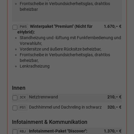
Frontscheibe in Verbundsicherheitsglas, drahtlos
beheizbar
Winterpaket "Premium" (Nicht für
1.670,– €
PW5
eHybrid):
Standheizung und -lüftung mit Funkfernbedienung und
Vorwahluhr,
Vordersitze und äußere Rücksitze beheizbar,
Frontscheibe in Verbundsicherheitsglas, drahtlos
beheizbar,
Lenkradheizung
Innen
Netztrennwand
210,– €
3CX
Dachhimmel und Dachreling in schwarz
320,– €
PS1
Infotainment & Kommunikation
Infotainment-Paket "Discover":
1.370,– €
RBJ