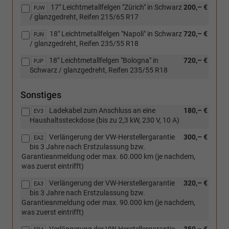
17" Leichtmetallfelgen "Zürich" in Schwarz
200,– €
"Catania",
PJW
/ glanzgedreht, Reifen 215/65 R17
[PJS]
20"
18" Leichtmetallfelgen "Napoli" in Schwarz
720,– €
PJN
Leichtmetallfelgen
/ glanzgedreht, Reifen 235/55 R18
"Cannes"
oder
18" Leichtmetallfelgen "Bologna" in
720,– €
PJP
[PJU]
Schwarz / glanzgedreht, Reifen 235/55 R18
20"
Leichtmetallfelgen
Sonstiges
"York")
Ladekabel zum Anschluss an eine
180,– €
EV3
Haushaltssteckdose (bis zu 2,3 kW, 230 V, 10 A)
Verlängerung der VW-Herstellergarantie
300,– €
EA2
bis 3 Jahre nach Erstzulassung bzw.
Garantieanmeldung oder max. 60.000 km (je nachdem,
was zuerst eintrifft)
Verlängerung der VW-Herstellergarantie
320,– €
EA3
bis 3 Jahre nach Erstzulassung bzw.
Garantieanmeldung oder max. 90.000 km (je nachdem,
was zuerst eintrifft)