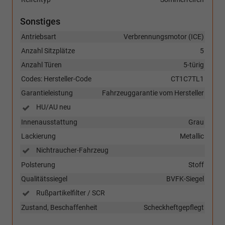
Sonstiges
Antriebsart
Verbrennungsmotor (ICE)
Anzahl Sitzplätze
5
Anzahl Türen
5-türig
Codes: Hersteller-Code
CT1C7TL1
Garantieleistung
Fahrzeuggarantie vom Hersteller
HU/AU neu
Innenausstattung
Grau
Lackierung
Metallic
Nichtraucher-Fahrzeug
Polsterung
Stoff
Qualitätssiegel
BVFK-Siegel
Rußpartikelfilter / SCR
Zustand, Beschaffenheit
Scheckheftgepflegt