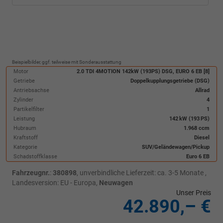
Beispielbilder, ggf. teilweise mit Sonderausstattung
Motor
2.0 TDI 4MOTION 142kW (193PS) DSG, EURO 6 EB [8]
Getriebe
Doppelkupplungsgetriebe (DSG)
Antriebsachse
Allrad
Zylinder
4
Partikelfilter
1
Leistung
142 kW (193 PS)
Hubraum
1.968 ccm
Kraftstoff
Diesel
Kategorie
SUV/Geländewagen/Pickup
Schadstoffklasse
Euro 6 EB
Fahrzeugnr.
:
380898
, unverbindliche Lieferzeit: ca. 3-5 Monate ,
Landesversion: EU - Europa,
Neuwagen
Unser Preis
42.890,– €