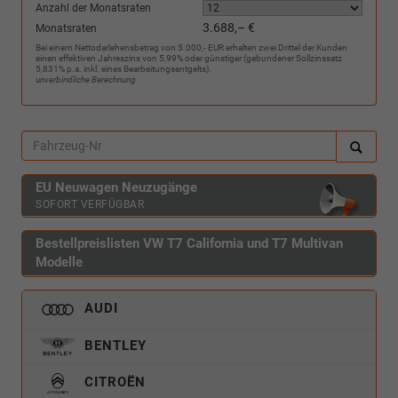
Anzahl der Monatsraten
3.688,– €
Monatsraten
Bei einem Nettodarlehensbetrag von 5.000,- EUR erhalten zwei Drittel der Kunden
einen effektiven Jahreszins von 5,99% oder günstiger (gebundener Sollzinssatz
5,831% p.a. inkl. eines Bearbeitungsentgelts).
unverbindliche Berechnung
EU Neuwagen Neuzugänge
SOFORT VERFÜGBAR
Bestellpreislisten VW T7 California und T7 Multivan
Modelle
AUDI
BENTLEY
CITROËN