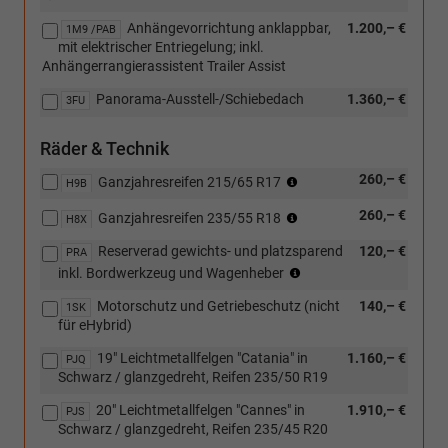
in
Anhängevorrichtung anklappbar,
1.200,– €
Verbindung
1M9 /PAB
mit elektrischer Entriegelung; inkl.
mit:
Anhängerrangierassistent Trailer Assist
[RBJ]
Infotainment-
Panorama-Ausstell-/Schiebedach
1.360,– €
3FU
Paket
"Discover")
Räder & Technik
(Nicht
260,– €
Ganzjahresreifen 215/65 R17
H9B
in
(Nur
260,– €
Verbindung
Ganzjahresreifen 235/55 R18
H8X
in
mit:
Reserverad gewichts- und platzsparend
120,– €
Verbindung
PRA
[PJN]
(Nicht
mit
inkl. Bordwerkzeug und Wagenheber
18"
für
[PJN]
Leichtmetallfelgen
Motorschutz und Getriebeschutz (nicht
140,– €
eHybrid)
1SK
18"
"Napoli",
für eHybrid)
Leichtmetallfelgen
[PJP]
"Napoli")
18"
19" Leichtmetallfelgen "Catania" in
1.160,– €
PJQ
Leichtmetallfelgen
Schwarz / glanzgedreht, Reifen 235/50 R19
"Bologna",
[PJQ]
20" Leichtmetallfelgen "Cannes" in
1.910,– €
PJS
19"
Schwarz / glanzgedreht, Reifen 235/45 R20
Leichtmetallfelgen