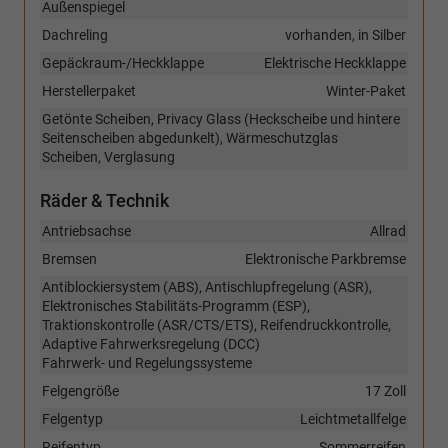
Außenspiegel
Dachreling
vorhanden, in Silber
Gepäckraum-/Heckklappe
Elektrische Heckklappe
Herstellerpaket
Winter-Paket
Getönte Scheiben, Privacy Glass (Heckscheibe und hintere
Seitenscheiben abgedunkelt), Wärmeschutzglas
Scheiben, Verglasung
Räder & Technik
Antriebsachse
Allrad
Bremsen
Elektronische Parkbremse
Antiblockiersystem (ABS), Antischlupfregelung (ASR),
Elektronisches Stabilitäts-Programm (ESP),
Traktionskontrolle (ASR/CTS/ETS), Reifendruckkontrolle,
Adaptive Fahrwerksregelung (DCC)
Fahrwerk- und Regelungssysteme
Felgengröße
17 Zoll
Felgentyp
Leichtmetallfelge
Reifentyp
Sommerreifen