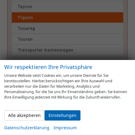
Tayron
Tiguan
Touareg
Touran
Transporter Kastenwagen
VOLVO
Wir respektieren Ihre Privatsphäre
Unsere Website setzt Cookies ein, um unsere Dienste für Sie
WEITERE
bereitzustellen. Hierbei berücksichtigen wir Ihre Auswahl und
verarbeiten nur die Daten für Marketing, Analytics und
Personalisierung, für die Sie uns Ihr Einverständnis geben. Sie können
Elektro-Fahrzeuge
Ihre Einwilligung jederzeit mit Wirkung für die Zukunft widerrufen.
SOFORT VERFÜGBAR
Geparkte Fahrzeuge (
0
)
Alle akzeptieren
Einstellungen
Datenschutzerklärung
Impressum
Anmelden