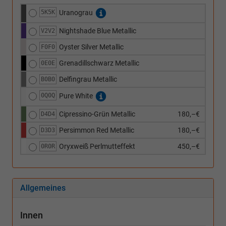
5K5K
Uranograu
Nightshade Blue Metallic
V2V2
Oyster Silver Metallic
F0F0
Grenadillschwarz Metallic
0E0E
Delfingrau Metallic
B0B0
0Q0Q
Pure White
Cipressino-Grün Metallic
180,–€
D4D4
Persimmon Red Metallic
180,–€
D3D3
Oryxweiß Perlmutteffekt
450,–€
0R0R
Allgemeines
Innen