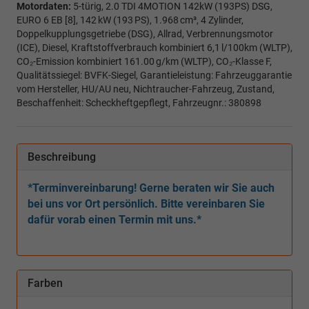
Motordaten:
5-türig, 2.0 TDI 4MOTION 142kW (193PS) DSG,
EURO 6 EB [8], 142 kW (193 PS), 1.968 cm³, 4 Zylinder,
Doppelkupplungsgetriebe (DSG), Allrad, Verbrennungsmotor
(ICE), Diesel, Kraftstoffverbrauch kombiniert 6,1 l/100km (WLTP),
CO₂-Emission kombiniert 161.00 g/km (WLTP), CO₂-Klasse F,
Qualitätssiegel: BVFK-Siegel, Garantieleistung: Fahrzeuggarantie
vom Hersteller, HU/AU neu, Nichtraucher-Fahrzeug, Zustand,
Beschaffenheit: Scheckheftgepflegt, Fahrzeugnr.: 380898
Beschreibung
*Terminvereinbarung! Gerne beraten wir Sie auch
bei uns vor Ort persönlich. Bitte vereinbaren Sie
dafür vorab einen Termin mit uns.*
Farben