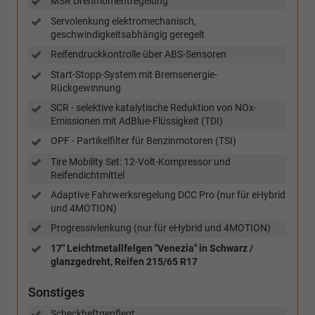
MSR Drehmomentregelung
Servolenkung elektromechanisch,
geschwindigkeitsabhängig geregelt
Reifendruckkontrolle über ABS-Sensoren
Start-Stopp-System mit Bremsenergie-
Rückgewinnung
SCR - selektive katalytische Reduktion von NOx-
Emissionen mit AdBlue-Flüssigkeit (TDI)
OPF - Partikelfilter für Benzinmotoren (TSI)
Tire Mobility Set: 12-Volt-Kompressor und
Reifendichtmittel
Adaptive Fahrwerksregelung DCC Pro (nur für eHybrid
und 4MOTION)
Progressivlenkung (nur für eHybrid und 4MOTION)
17" Leichtmetallfelgen "Venezia" in Schwarz /
glanzgedreht, Reifen 215/65 R17
Sonstiges
Scheckheftgepflegt