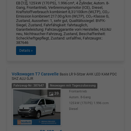
EB [12], 125 kW (170 PS), 1.996 cm³, 4 Zylinder, Autom. 8-
Gang, Frontantrieb, Verbrennungsmotor (ICE), Diesel,
Kraftstoffverbrauch kombiniert 8,3 l/100km (WLTP), CO₂-
Emission kombiniert 217.00 g/km (WLTP), CO₂-Klasse G,
Zustand, Aussehen: 1, sehr gut, Qualitätssiegel: BVFK-
Siegel, Zustand, Fahrfähigkeit: fahrtauglich,
Garantieleistung: Fahrzeuggarantie vom Hersteller, HU/AU
neu, Nichtraucher-Fahrzeug, Zustand, Beschaffenheit:
Scheckheftgepflegt, Zustand: unfallfrei, Fahrzeugnr.:
387646
Details »
Volkswagen T7 Caravelle
Basis LR 9-Sitzer AHK LED KAM PDC
SHZ ALU GJR
Fahrzeug-Nr: 387647
Neuwagen mit Tageszulassung
Frontantrieb
39
Autom. 8-Gang
125 kW (170 PS)
1.996 ccm
Diesel