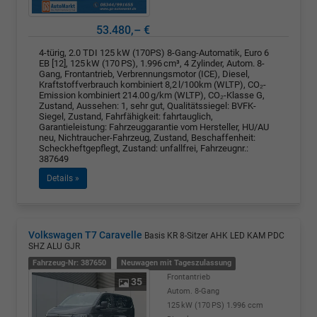
53.480,– €
4-türig, 2.0 TDI 125 kW (170PS) 8-Gang-Automatik, Euro 6
EB [12], 125 kW (170 PS), 1.996 cm³, 4 Zylinder, Autom. 8-
Gang, Frontantrieb, Verbrennungsmotor (ICE), Diesel,
Kraftstoffverbrauch kombiniert 8,2 l/100km (WLTP), CO₂-
Emission kombiniert 214.00 g/km (WLTP), CO₂-Klasse G,
Zustand, Aussehen: 1, sehr gut, Qualitätssiegel: BVFK-
Siegel, Zustand, Fahrfähigkeit: fahrtauglich,
Garantieleistung: Fahrzeuggarantie vom Hersteller, HU/AU
neu, Nichtraucher-Fahrzeug, Zustand, Beschaffenheit:
Scheckheftgepflegt, Zustand: unfallfrei, Fahrzeugnr.:
387649
Details »
Volkswagen T7 Caravelle
Basis KR 8-Sitzer AHK LED KAM PDC
SHZ ALU GJR
Fahrzeug-Nr: 387650
Neuwagen mit Tageszulassung
Frontantrieb
35
Autom. 8-Gang
125 kW (170 PS)
1.996 ccm