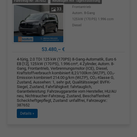
Fahrzeug-Nr: 387652
Neuwagen mit Tageszulassung
Frontantrieb
33
Autom. 8-Gang
125 kW (170 PS)
1.996 ccm
Diesel
53.480,– €
4-türig, 2.0 TDI 125 kW (170PS) 8-Gang-Automatik, Euro 6
EB [12], 125 kW (170 PS), 1.996 cm³, 4 Zylinder, Autom. 8-
Gang, Frontantrieb, Verbrennungsmotor (ICE), Diesel,
Kraftstoffverbrauch kombiniert 8,2 l/100km (WLTP), CO₂-
Emission kombiniert 214.00 g/km (WLTP), CO₂-Klasse G,
Zustand, Aussehen: 1, sehr gut, Qualitätssiegel: BVFK-
Siegel, Zustand, Fahrfähigkeit: fahrtauglich,
Garantieleistung: Fahrzeuggarantie vom Hersteller, HU/AU
neu, Nichtraucher-Fahrzeug, Zustand, Beschaffenheit:
Scheckheftgepflegt, Zustand: unfallfrei, Fahrzeugnr.:
387652
Details »