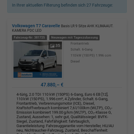
In Ihrer aktuellen Filterung befinden sich
27
Fahrzeuge:
Volkswagen T7 Caravelle
Basis LR 9 Sitze AHK KLIMAAUT.
KAMERA PDC LED
Fahrzeug-Nr: 381725
Neuwagen mit Tageszulassung
Frontantrieb
35
Schalt. 6-Gang
110 kW (150 PS)
1.996 ccm
Diesel
47.880,– €
4-türig, 2.0 TDI 110 kW (150PS) 6-Gang, Euro 6 EB [12],
110 kW (150 PS), 1.996 cm³, 4 Zylinder, Schalt. 6-Gang,
Frontantrieb, Verbrennungsmotor (ICE), Diesel,
Kraftstoffverbrauch kombiniert 7,6 l/100km (WLTP), CO₂-
Emission kombiniert 199.00 g/km (WLTP), CO₂-Klasse G,
Zustand, Aussehen: 1, sehr gut, Qualitätssiegel: BVFK-
Siegel, Zustand, Fahrfähigkeit: fahrtauglich,
Garantieleistung: Fahrzeuggarantie vom Hersteller, HU/AU
neu, Nichtraucher-Fahrzeug, Zustand, Beschaffenheit: