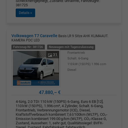
Scheckheftgepflegt, Zustand: unfallfrei, Fahrzeugnr.:
381725
Details »
Volkswagen T7 Caravelle
Basis LR 9 Sitze AHK KLIMAAUT.
KAMERA PDC LED
Fahrzeug-Nr: 381726
Neuwagen mit Tageszulassung
Frontantrieb
31
Schalt. 6-Gang
110 kW (150 PS)
1.996 ccm
Diesel
47.880,– €
4-türig, 2.0 TDI 110 kW (150PS) 6-Gang, Euro 6 EB [12],
110 kW (150 PS), 1.996 cm³, 4 Zylinder, Schalt. 6-Gang,
Frontantrieb, Verbrennungsmotor (ICE), Diesel,
Kraftstoffverbrauch kombiniert 7,6 l/100km (WLTP), CO₂-
Emission kombiniert 199.00 g/km (WLTP), CO₂-Klasse G,
Zustand, Aussehen: 1, sehr gut, Qualitätssiegel: BVFK-
Siegel, Zustand, Fahrfähigkeit: fahrtauglich,