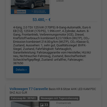
Diesel
53.480,– €
4-türig, 2.0 TDI 125 kW (170PS) 8-Gang-Automatik, Euro 6
EB [12], 125 kW (170 PS), 1.996 cm³, 4 Zylinder, Autom. 8-
Gang, Frontantrieb, Verbrennungsmotor (ICE), Diesel,
Kraftstoffverbrauch kombiniert 8,2 l/100km (WLTP), CO₂-
Emission kombiniert 214.00 g/km (WLTP), CO₂-Klasse G,
Zustand, Aussehen: 1, sehr gut, Qualitätssiegel: BVFK-
Siegel, Zustand, Fahrfähigkeit: fahrtauglich,
Garantieleistung: Fahrzeuggarantie vom Hersteller, HU/AU
neu, Nichtraucher-Fahrzeug, Zustand, Beschaffenheit:
Scheckheftgepflegt, Zustand: unfallfrei, Fahrzeugnr.:
387650
Details »
Volkswagen T7 Caravelle
Basis KR 8-Sitzer AHK LED KAM PDC
SHZ ALU GJR
Fahrzeug-Nr: 387651
Neuwagen mit Tageszulassung
Frontantrieb
33