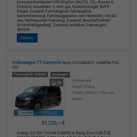
Emission kombiniert 199.00 g/km (WLTP), CO₂-Klasse G,
Zustand, Aussehen: 1, sehr gut, Qualitätssiegel: BVFK-
Siegel, Zustand, Fahrfähigkeit: fahrtauglich,
Garantieleistung: Fahrzeuggarantie vom Hersteller, HU/AU
neu, Nichtraucher-Fahrzeug, Zustand, Beschaffenheit:
Scheckheftgepflegt, Zustand: unfallfrei, Fahrzeugnr.:
384559
Details »
Volkswagen T7 Caravelle
Basis LR KLIMAAUT. KAMERA PDC
LED
Fahrzeug-Nr: 378064
Neuwagen
Frontantrieb
28
Schalt. 6-Gang
110 kW (150 PS)
1.996 ccm
Diesel
51.250,– €
4-türig, 2.0 TDI 110 kW (150PS) 6-Gang, Euro 6 EB [12],