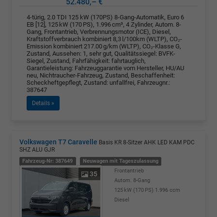
52.480,– €
4-türig, 2.0 TDI 125 kW (170PS) 8-Gang-Automatik, Euro 6
EB [12], 125 kW (170 PS), 1.996 cm³, 4 Zylinder, Autom. 8-
Gang, Frontantrieb, Verbrennungsmotor (ICE), Diesel,
Kraftstoffverbrauch kombiniert 8,3 l/100km (WLTP), CO₂-
Emission kombiniert 217.00 g/km (WLTP), CO₂-Klasse G,
Zustand, Aussehen: 1, sehr gut, Qualitätssiegel: BVFK-
Siegel, Zustand, Fahrfähigkeit: fahrtauglich,
Garantieleistung: Fahrzeuggarantie vom Hersteller, HU/AU
neu, Nichtraucher-Fahrzeug, Zustand, Beschaffenheit:
Scheckheftgepflegt, Zustand: unfallfrei, Fahrzeugnr.:
387647
Details »
Volkswagen T7 Caravelle
Basis KR 8-Sitzer AHK LED KAM PDC
SHZ ALU GJR
Fahrzeug-Nr: 387649
Neuwagen mit Tageszulassung
Frontantrieb
35
Autom. 8-Gang
125 kW (170 PS)
1.996 ccm
Diesel