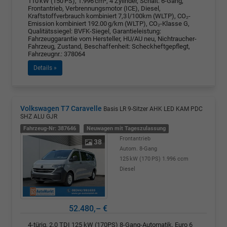
110 kW (150 PS), 1.996 cm³, 4 Zylinder, Schalt. 6-Gang,
Frontantrieb, Verbrennungsmotor (ICE), Diesel,
Kraftstoffverbrauch kombiniert 7,3 l/100km (WLTP), CO₂-
Emission kombiniert 192.00 g/km (WLTP), CO₂-Klasse G,
Qualitätssiegel: BVFK-Siegel, Garantieleistung:
Fahrzeuggarantie vom Hersteller, HU/AU neu, Nichtraucher-
Fahrzeug, Zustand, Beschaffenheit: Scheckheftgepflegt,
Fahrzeugnr.: 378064
Details »
Volkswagen T7 Caravelle
Basis LR 9-Sitzer AHK LED KAM PDC
SHZ ALU GJR
Fahrzeug-Nr: 387646
Neuwagen mit Tageszulassung
Frontantrieb
38
Autom. 8-Gang
125 kW (170 PS)
1.996 ccm
Diesel
52.480,– €
4-türig, 2.0 TDI 125 kW (170PS) 8-Gang-Automatik, Euro 6