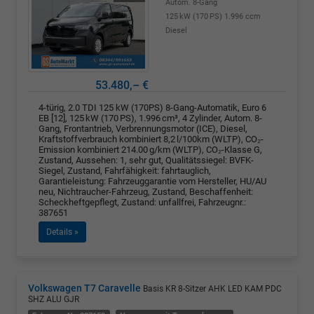
Autom. 8-Gang
125 kW (170 PS)
1.996 ccm
Diesel
53.480,– €
4-türig, 2.0 TDI 125 kW (170PS) 8-Gang-Automatik, Euro 6
EB [12], 125 kW (170 PS), 1.996 cm³, 4 Zylinder, Autom. 8-
Gang, Frontantrieb, Verbrennungsmotor (ICE), Diesel,
Kraftstoffverbrauch kombiniert 8,2 l/100km (WLTP), CO₂-
Emission kombiniert 214.00 g/km (WLTP), CO₂-Klasse G,
Zustand, Aussehen: 1, sehr gut, Qualitätssiegel: BVFK-
Siegel, Zustand, Fahrfähigkeit: fahrtauglich,
Garantieleistung: Fahrzeuggarantie vom Hersteller, HU/AU
neu, Nichtraucher-Fahrzeug, Zustand, Beschaffenheit:
Scheckheftgepflegt, Zustand: unfallfrei, Fahrzeugnr.:
387651
Details »
Volkswagen T7 Caravelle
Basis KR 8-Sitzer AHK LED KAM PDC
SHZ ALU GJR