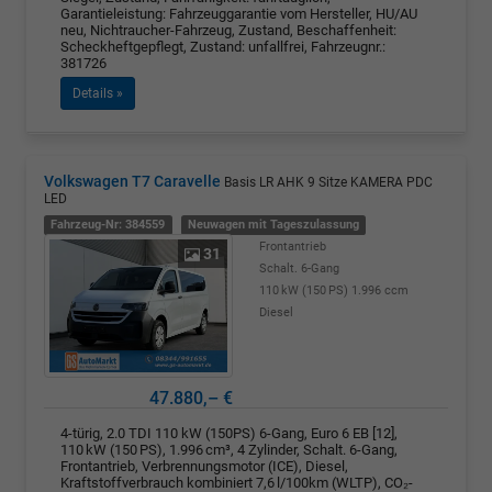
Garantieleistung: Fahrzeuggarantie vom Hersteller, HU/AU
neu, Nichtraucher-Fahrzeug, Zustand, Beschaffenheit:
Scheckheftgepflegt, Zustand: unfallfrei, Fahrzeugnr.:
381726
Details »
Volkswagen T7 Caravelle
Basis LR AHK 9 Sitze KAMERA PDC
LED
Fahrzeug-Nr: 384559
Neuwagen mit Tageszulassung
Frontantrieb
31
Schalt. 6-Gang
110 kW (150 PS)
1.996 ccm
Diesel
47.880,– €
4-türig, 2.0 TDI 110 kW (150PS) 6-Gang, Euro 6 EB [12],
110 kW (150 PS), 1.996 cm³, 4 Zylinder, Schalt. 6-Gang,
Frontantrieb, Verbrennungsmotor (ICE), Diesel,
Kraftstoffverbrauch kombiniert 7,6 l/100km (WLTP), CO₂-