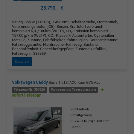
28.790,– €
5-türig, 85 kW (116 PS), 1.498 cm³, Schaltgetriebe, Frontantrieb,
Verbrennungsmotor (ICE), Benzin, Kraftstoffverbrauch
kombiniert 6,9 l/100km (WLTP), CO₂-Emission kombiniert
157.00 g/km (WLTP), CO₂-Klasse F, Außenfarbe: Oystersilber
Metallic, Zustand, Fahrfähigkeit: fahrtauglich, Garantieleistung:
Fahrzeuggarantie, Nichtraucher-Fahrzeug, Zustand,
Beschaffenheit: Scheckheftgepflegt, Zustand: unfallfrei,
Fahrzeugnr.: 389389
Details »
Volkswagen Caddy
Basis 1.5TSI ACC Kam GV5 App
Fahrzeug-Nr: 390626
Fahrzeug mit Tageszulassung
sofort lieferbar
Frontantrieb
9
Schaltgetriebe
85 kW (116 PS)
1.498 ccm
Benzin