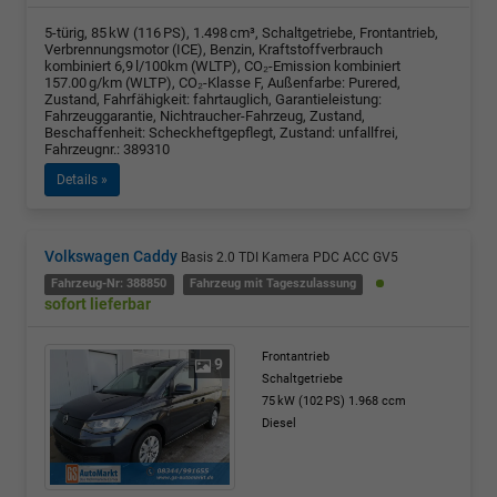
5-türig, 85 kW (116 PS), 1.498 cm³, Schaltgetriebe, Frontantrieb,
Verbrennungsmotor (ICE), Benzin, Kraftstoffverbrauch
kombiniert 6,9 l/100km (WLTP), CO₂-Emission kombiniert
157.00 g/km (WLTP), CO₂-Klasse F, Außenfarbe: Purered,
Zustand, Fahrfähigkeit: fahrtauglich, Garantieleistung:
Fahrzeuggarantie, Nichtraucher-Fahrzeug, Zustand,
Beschaffenheit: Scheckheftgepflegt, Zustand: unfallfrei,
Fahrzeugnr.: 389310
Details »
Volkswagen Caddy
Basis 2.0 TDI Kamera PDC ACC GV5
Fahrzeug-Nr: 388850
Fahrzeug mit Tageszulassung
sofort lieferbar
Frontantrieb
9
Schaltgetriebe
75 kW (102 PS)
1.968 ccm
Diesel