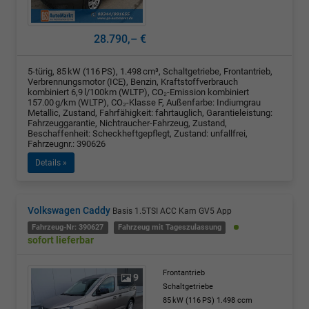
28.790,– €
5-türig, 85 kW (116 PS), 1.498 cm³, Schaltgetriebe, Frontantrieb,
Verbrennungsmotor (ICE), Benzin, Kraftstoffverbrauch
kombiniert 6,9 l/100km (WLTP), CO₂-Emission kombiniert
157.00 g/km (WLTP), CO₂-Klasse F, Außenfarbe: Indiumgrau
Metallic, Zustand, Fahrfähigkeit: fahrtauglich, Garantieleistung:
Fahrzeuggarantie, Nichtraucher-Fahrzeug, Zustand,
Beschaffenheit: Scheckheftgepflegt, Zustand: unfallfrei,
Fahrzeugnr.: 390626
Details »
Volkswagen Caddy
Basis 1.5TSI ACC Kam GV5 App
Fahrzeug-Nr: 390627
Fahrzeug mit Tageszulassung
sofort lieferbar
Frontantrieb
9
Schaltgetriebe
85 kW (116 PS)
1.498 ccm