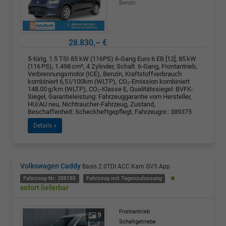
Benzin
28.830,– €
5-türig, 1.5 TSI 85 kW (116PS) 6-Gang Euro 6 EB [12], 85 kW
(116 PS), 1.498 cm³, 4 Zylinder, Schalt. 6-Gang, Frontantrieb,
Verbrennungsmotor (ICE), Benzin, Kraftstoffverbrauch
kombiniert 6,5 l/100km (WLTP), CO₂-Emission kombiniert
148.00 g/km (WLTP), CO₂-Klasse E, Qualitätssiegel: BVFK-
Siegel, Garantieleistung: Fahrzeuggarantie vom Hersteller,
HU/AU neu, Nichtraucher-Fahrzeug, Zustand,
Beschaffenheit: Scheckheftgepflegt, Fahrzeugnr.: 389375
Details »
Volkswagen Caddy
Basis 2.0TDI ACC Kam GV5 App
Fahrzeug-Nr: 388185
Fahrzeug mit Tageszulassung
sofort lieferbar
Frontantrieb
9
Schaltgetriebe