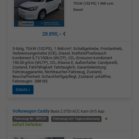
75 kW (102 PS)
1.968 ccm
Diesel
28.890,– €
5-türig, 75 kW (102 PS), 1.968 cm³, Schaltgetriebe, Frontantrieb,
Verbrennungsmotor (ICE), Diesel, Kraftstoffverbrauch
kombiniert 5,7 l/100km (WLTP), CO₂-Emission kombiniert
150.00 g/km (WLTP), CO₂-Klasse E, Außenfarbe: Candyweiß,
Zustand, Fahrfähigkeit: fahrtauglich, Garantieleistung:
Fahrzeuggarantie, Nichtraucher-Fahrzeug, Zustand,
Beschaffenheit: Scheckheftgepflegt, Zustand: unfallfrei,
Fahrzeugnr.: 388185
Details »
Volkswagen Caddy
Basis 2.0TDI ACC Kam GV5 App
Fahrzeug-Nr: 389121
Fahrzeug mit Tageszulassung
sofort lieferbar