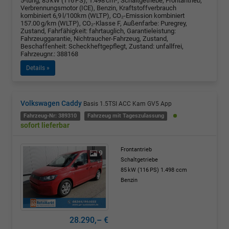
5-türig, 85 kW (116 PS), 1.498 cm³, Schaltgetriebe, Frontantrieb,
Verbrennungsmotor (ICE), Benzin, Kraftstoffverbrauch
kombiniert 6,9 l/100km (WLTP), CO₂-Emission kombiniert
157.00 g/km (WLTP), CO₂-Klasse F, Außenfarbe: Puregrey,
Zustand, Fahrfähigkeit: fahrtauglich, Garantieleistung:
Fahrzeuggarantie, Nichtraucher-Fahrzeug, Zustand,
Beschaffenheit: Scheckheftgepflegt, Zustand: unfallfrei,
Fahrzeugnr.: 388168
Details »
Volkswagen Caddy
Basis 1.5TSI ACC Kam GV5 App
Fahrzeug-Nr: 389310
Fahrzeug mit Tageszulassung
sofort lieferbar
Frontantrieb
9
Schaltgetriebe
85 kW (116 PS)
1.498 ccm
Benzin
28.290,– €