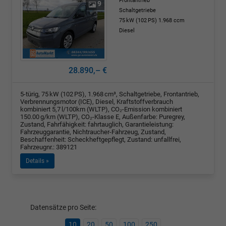
Frontantrieb
9
Schaltgetriebe
75 kW (102 PS)
1.968 ccm
Diesel
28.890,– €
5-türig, 75 kW (102 PS), 1.968 cm³, Schaltgetriebe, Frontantrieb,
Verbrennungsmotor (ICE), Diesel, Kraftstoffverbrauch
kombiniert 5,7 l/100km (WLTP), CO₂-Emission kombiniert
150.00 g/km (WLTP), CO₂-Klasse E, Außenfarbe: Puregrey,
Zustand, Fahrfähigkeit: fahrtauglich, Garantieleistung:
Fahrzeuggarantie, Nichtraucher-Fahrzeug, Zustand,
Beschaffenheit: Scheckheftgepflegt, Zustand: unfallfrei,
Fahrzeugnr.: 389121
Details »
Datensätze pro Seite:
10
20
50
100
250