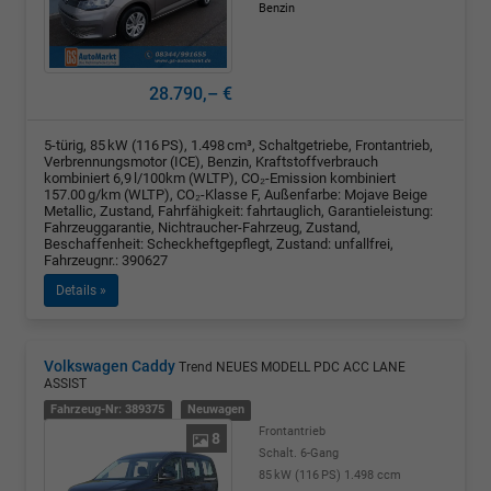
Benzin
28.790,– €
5-türig, 85 kW (116 PS), 1.498 cm³, Schaltgetriebe, Frontantrieb,
Verbrennungsmotor (ICE), Benzin, Kraftstoffverbrauch
kombiniert 6,9 l/100km (WLTP), CO₂-Emission kombiniert
157.00 g/km (WLTP), CO₂-Klasse F, Außenfarbe: Mojave Beige
Metallic, Zustand, Fahrfähigkeit: fahrtauglich, Garantieleistung:
Fahrzeuggarantie, Nichtraucher-Fahrzeug, Zustand,
Beschaffenheit: Scheckheftgepflegt, Zustand: unfallfrei,
Fahrzeugnr.: 390627
Details »
Volkswagen Caddy
Trend NEUES MODELL PDC ACC LANE
ASSIST
Fahrzeug-Nr: 389375
Neuwagen
Frontantrieb
8
Schalt. 6-Gang
85 kW (116 PS)
1.498 ccm