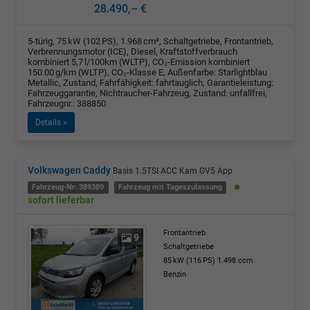
28.490,– €
5-türig, 75 kW (102 PS), 1.968 cm³, Schaltgetriebe, Frontantrieb,
Verbrennungsmotor (ICE), Diesel, Kraftstoffverbrauch
kombiniert 5,7 l/100km (WLTP), CO₂-Emission kombiniert
150.00 g/km (WLTP), CO₂-Klasse E, Außenfarbe: Starlightblau
Metallic, Zustand, Fahrfähigkeit: fahrtauglich, Garantieleistung:
Fahrzeuggarantie, Nichtraucher-Fahrzeug, Zustand: unfallfrei,
Fahrzeugnr.: 388850
Details »
Volkswagen Caddy
Basis 1.5TSI ACC Kam GV5 App
Fahrzeug-Nr: 389389
Fahrzeug mit Tageszulassung
sofort lieferbar
Frontantrieb
9
Schaltgetriebe
85 kW (116 PS)
1.498 ccm
Benzin