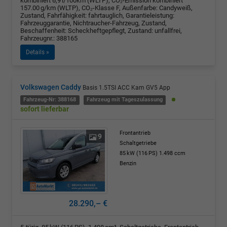
kombiniert 6,9 l/100km (WLTP), CO₂-Emission kombiniert
157.00 g/km (WLTP), CO₂-Klasse F, Außenfarbe: Candyweiß,
Zustand, Fahrfähigkeit: fahrtauglich, Garantieleistung:
Fahrzeuggarantie, Nichtraucher-Fahrzeug, Zustand,
Beschaffenheit: Scheckheftgepflegt, Zustand: unfallfrei,
Fahrzeugnr.: 388165
Details »
Volkswagen Caddy
Basis 1.5TSI ACC Kam GV5 App
Fahrzeug-Nr: 388168
Fahrzeug mit Tageszulassung
sofort lieferbar
Frontantrieb
9
Schaltgetriebe
85 kW (116 PS)
1.498 ccm
Benzin
28.290,– €