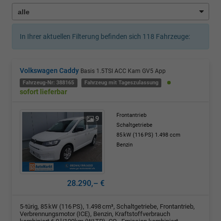
In Ihrer aktuellen Filterung befinden sich
118
Fahrzeuge:
Volkswagen Caddy
Basis 1.5TSI ACC Kam GV5 App
Fahrzeug-Nr: 388165
Fahrzeug mit Tageszulassung
sofort lieferbar
Frontantrieb
9
Schaltgetriebe
85 kW (116 PS)
1.498 ccm
Benzin
28.290,– €
5-türig, 85 kW (116 PS), 1.498 cm³, Schaltgetriebe, Frontantrieb,
Verbrennungsmotor (ICE), Benzin, Kraftstoffverbrauch