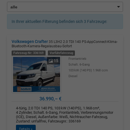
In Ihrer aktuellen Filterung befinden sich
3
Fahrzeuge:
Volkswagen Crafter
35 L3H2 2.0 TDI 140 PS-AppConnect-Klima-
Bluetooth-Kamera-Regalausbau-Sofort
Fahrzeug-Nr: 336169
Vorführfahrzeug
Frontantrieb
15
Schalt. 6-Gang
103 kW (140 PS)
1.968 ccm
Diesel
36.990,– €
4-türig, 2.0 TDI 140 PS, 103 kW (140 PS), 1.968 cm³,
4 Zylinder, Schalt. 6-Gang, Frontantrieb, Verbrennungsmotor
(ICE), Diesel, Außenfarbe: Weiß, Nichtraucher-Fahrzeug,
Zustand: unfallfrei, Fahrzeugnr.: 336169
Details »