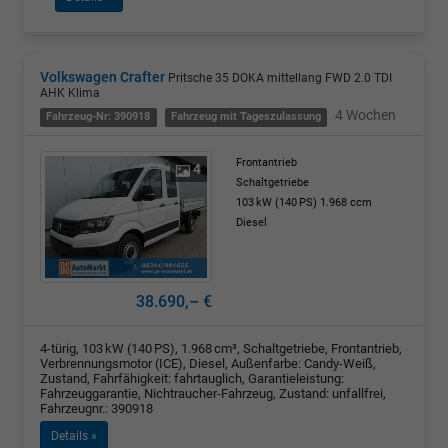
Volkswagen Crafter
Pritsche 35 DOKA mittellang FWD 2.0 TDI
AHK Klima
4 Wochen
Fahrzeug-Nr: 390918
Fahrzeug mit Tageszulassung
Frontantrieb
4
Schaltgetriebe
103 kW (140 PS)
1.968 ccm
Diesel
38.690,– €
4-türig, 103 kW (140 PS), 1.968 cm³, Schaltgetriebe, Frontantrieb,
Verbrennungsmotor (ICE), Diesel, Außenfarbe: Candy-Weiß,
Zustand, Fahrfähigkeit: fahrtauglich, Garantieleistung:
Fahrzeuggarantie, Nichtraucher-Fahrzeug, Zustand: unfallfrei,
Fahrzeugnr.: 390918
Details »