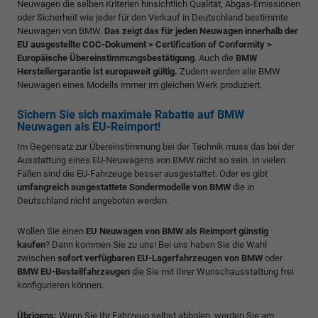
Neuwagen die selben Kriterien hinsichtlich Qualität, Abgas-Emissionen
oder Sicherheit wie jeder für den Verkauf in Deutschland bestimmte
Neuwagen von BMW.
Das zeigt das für jeden Neuwagen innerhalb der
EU ausgestellte COC-Dokument > Certification of Conformity >
Europäische Übereinstimmungsbestätigung
. Auch die
BMW
Herstellergarantie ist europaweit gültig.
Zudem werden alle BMW
Neuwagen eines Modells immer im gleichen Werk produziert.
Sichern Sie sich maximale Rabatte auf BMW
Neuwagen als EU-Reimport!
Im Gegensatz zur Übereinstimmung bei der Technik muss das bei der
Ausstattung eines EU-Neuwagens von BMW nicht so sein. In vielen
Fällen sind die EU-Fahrzeuge besser ausgestattet. Oder es gibt
umfangreich ausgestattete Sondermodelle von BMW
die in
Deutschland nicht angeboten werden.
Wollen Sie einen
EU Neuwagen von BMW als Reimport günstig
kaufen
? Dann kommen Sie zu uns! Bei uns haben Sie die Wahl
zwischen
sofort verfügbaren EU-Lagerfahrzeugen von BMW
oder
BMW EU-Bestellfahrzeugen
die Sie mit Ihrer Wunschausstattung frei
konfigurieren können.
Übrigens:
Wenn Sie Ihr Fahrzeug selbst abholen, werden Sie am