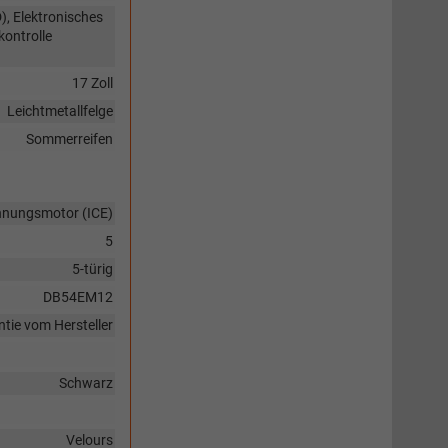
), Elektronisches
kontrolle
17 Zoll
Leichtmetallfelge
Sommerreifen
nnungsmotor (ICE)
5
5-türig
DB54EM12
tie vom Hersteller
Schwarz
Velours