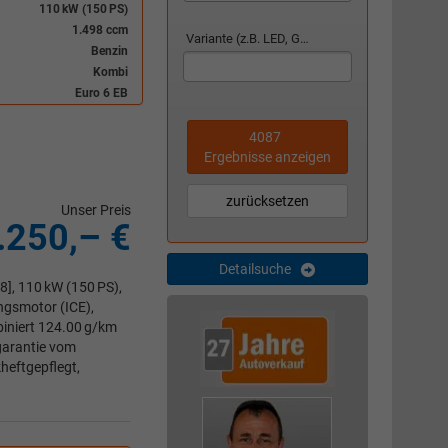
110 kW (150 PS)
1.498 ccm
Variante (z.B. LED, GTI, Facelift...)
Benzin
Kombi
Euro 6 EB
4087
Ergebnisse anzeigen
zurücksetzen
Unser Preis
.250,– €
Detailsuche
8], 110 kW (150 PS),
ngsmotor (ICE),
biniert 124.00 g/km
ggarantie vom
heftgepflegt,