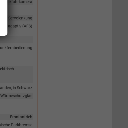
en, Rückfahrkamera
Servolenkung
icht, adaptiv (AFS)
 Funkfernbedienung
ektrisch
anden, in Schwarz
Wärmeschutzglas
Frontantrieb
nische Parkbremse