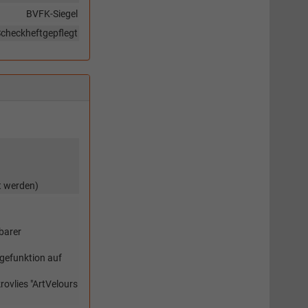
BVFK-Siegel
checkheftgepflegt
t werden)
barer
agefunktion auf
rovlies "ArtVelours