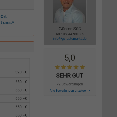
 Ort
t uns.*
Günter Süß
Tel.: 08344 991655
info@gs-automarkt.de
5,0
320,–€
SEHR GUT
650,–€
72 Bewertungen
650,–€
Alle Bewertungen anzeigen >
650,–€
650,–€
650,–€