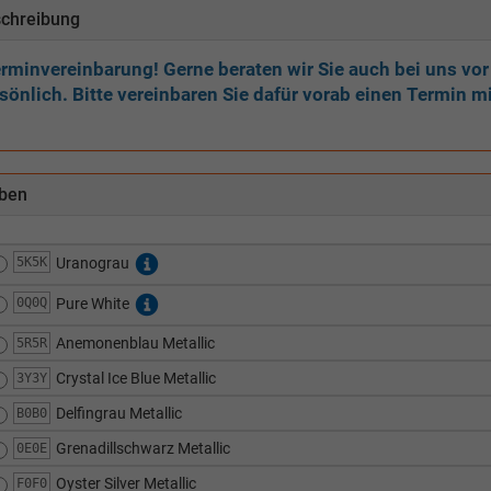
chreibung
rminvereinbarung! Gerne beraten wir Sie auch bei uns vor
sönlich. Bitte vereinbaren Sie dafür vorab einen Termin mi
ben
5K5K
Uranograu
0Q0Q
Pure White
Anemonenblau Metallic
5R5R
Crystal Ice Blue Metallic
3Y3Y
Delfingrau Metallic
B0B0
Grenadillschwarz Metallic
0E0E
Oyster Silver Metallic
F0F0