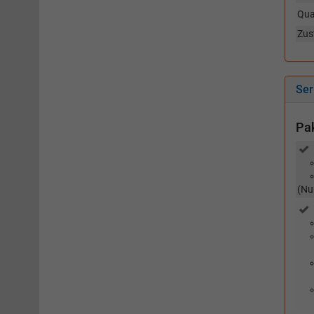
Qua
Zus
Ser
Pa
(Nu