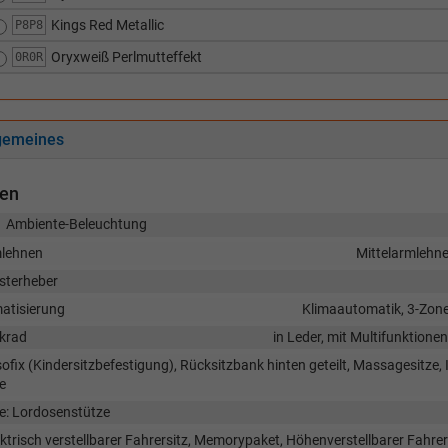
Kings Red Metallic
P8P8
Oryxweiß Perlmutteffekt
0R0R
gemeines
nen
Ambiente-Beleuchtung
lehnen
Mittelarmlehne
sterheber
matisierung
Klimaautomatik, 3-Zon
krad
in Leder, mit Multifunktione
sofix (Kindersitzbefestigung), Rücksitzbank hinten geteilt, Massagesitze, I
e
ze: Lordosenstütze
ektrisch verstellbarer Fahrersitz, Memorypaket, Höhenverstellbarer Fahrer