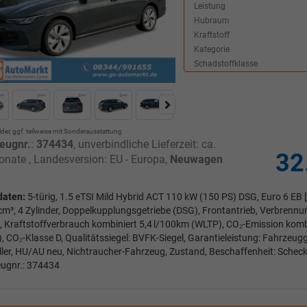
Leistung
Hubraum
Kraftstoff
Kategorie
Schadstoffklasse
lder, ggf. teilweise mit Sonderausstattung
eugnr.
:
374434
, unverbindliche Lieferzeit: ca.
32
onate , Landesversion: EU - Europa,
Neuwagen
daten:
5-türig, 1.5 eTSI Mild Hybrid ACT 110 kW (150 PS) DSG, Euro 6 EB [
cm³, 4 Zylinder, Doppelkupplungsgetriebe (DSG), Frontantrieb, Verbrennu
, Kraftstoffverbrauch kombiniert 5,4 l/100km (WLTP), CO₂-Emission kom
, CO₂-Klasse D, Qualitätssiegel: BVFK-Siegel, Garantieleistung: Fahrzeu
ller, HU/AU neu, Nichtraucher-Fahrzeug, Zustand, Beschaffenheit: Scheck
ugnr.: 374434