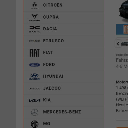
CITROËN
CUPRA
DACIA
ETRUSCO
FIAT
Beispielbi
Fahrz
FORD
4-6 M
HYUNDAI
Motor
1.498 
JAECOO
Benzin
(WLTP)
KIA
Herste
Fahrze
MERCEDES-BENZ
MG