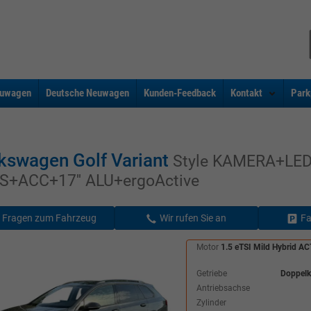
uwagen
Deutsche Neuwagen
Kunden-Feedback
Kontakt
Park
kswagen Golf Variant
Style KAMERA+LED
S+ACC+17'' ALU+ergoActive
Fragen zum Fahrzeug
Wir rufen Sie an
Fa
Motor
1.5 eTSI Mild Hybrid A
Getriebe
Doppelk
Antriebsachse
Zylinder