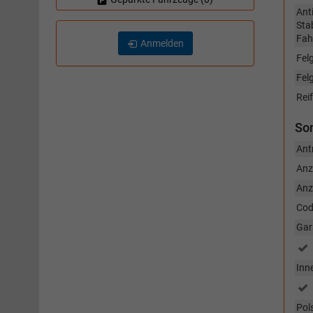
Ant
Sta
Fah
Anmelden
Fel
Fel
Rei
So
Ant
Anz
Anz
Cod
Gar
Inn
Pol