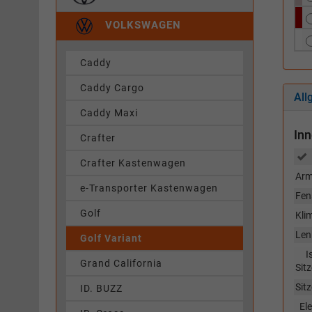
VOLKSWAGEN
Caddy
Caddy Cargo
All
Caddy Maxi
In
Crafter
Crafter Kastenwagen
Arm
e-Transporter Kastenwagen
Fen
Golf
Kli
Len
Golf Variant
I
Grand California
Sitz
Sit
ID. BUZZ
El