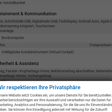
e: Verstellbarkeit
fotainment & Kommunikation
o, Schnittstelle USB, Digitalradio DAB, Farbdisplay, Android Auto, Apple 
ikstreaming integriert, Touchscreen
ioanlage
Bordcomputer
efon
Freisprecheinr
Volldigitales Kombiinstrument (Virtual Cockpit)
herheit & Assistenz
bag, Fenster-/Kopfairbags Vorne, Beifahrerairbag abschaltbar, Seitenairb
tenairbags Hinten, Vorhangairbag
bags
ir respektieren Ihre Privatsphäre
ensensor, Tempomat, Notbremsassistent (City-Safety), Berganfahrassist
rhalteassistent, Spurwechselassistent, Fußgängererkennung, Abstands
nsere Website setzt Cookies ein, um unsere Dienste für Sie bereitzustellen
C), Verkehrzeichenerkennung, Toter-Winkel-Assistent, Querverkehrsassis
ierbei berücksichtigen wir Ihre Auswahl und verarbeiten nur die Daten für
igkeitserkennungs-Sensor, Notrufsystem, Abstandswarner, Geschwindig
arketing, Analytics und Personalisierung, für die Sie uns Ihr Einverständn
istenzsysteme
eben. Sie können Ihre Einwilligung jederzeit mit Wirkung für die Zukunft