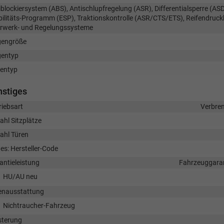
iblockiersystem (ABS), Antischlupfregelung (ASR), Differentialsperre (ASD
bilitäts-Programm (ESP), Traktionskontrolle (ASR/CTS/ETS), Reifendruck
rwerk- und Regelungssysteme
gengröße
gentyp
fentyp
nstiges
riebsart
Verbre
ahl Sitzplätze
ahl Türen
es: Hersteller-Code
antieleistung
Fahrzeuggaran
HU/AU neu
enausstattung
Nichtraucher-Fahrzeug
sterung