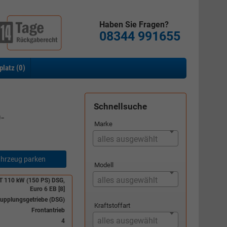
Haben Sie Fragen?
08344 991655
platz (
0
)
Schnellsuche
-
Marke
alles ausgewählt
hrzeug parken
Modell
alles ausgewählt
CT 110 kW (150 PS) DSG,
Euro 6 EB [8]
upplungsgetriebe (DSG)
Kraftstoffart
Frontantrieb
alles ausgewählt
4