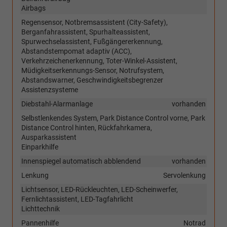
Airbags
Regensensor, Notbremsassistent (City-Safety),
Berganfahrassistent, Spurhalteassistent,
Spurwechselassistent, Fußgängererkennung,
Abstandstempomat adaptiv (ACC),
Verkehrzeichenerkennung, Toter-Winkel-Assistent,
Müdigkeitserkennungs-Sensor, Notrufsystem,
Abstandswarner, Geschwindigkeitsbegrenzer
Assistenzsysteme
Diebstahl-Alarmanlage
vorhanden
Selbstlenkendes System, Park Distance Control vorne, Park
Distance Control hinten, Rückfahrkamera,
Ausparkassistent
Einparkhilfe
Innenspiegel automatisch abblendend
vorhanden
Lenkung
Servolenkung
Lichtsensor, LED-Rückleuchten, LED-Scheinwerfer,
Fernlichtassistent, LED-Tagfahrlicht
Lichttechnik
Pannenhilfe
Notrad