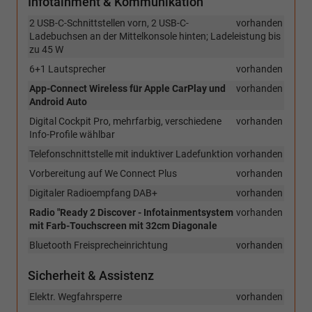
Infotainment & Kommunikation
2 USB-C-Schnittstellen vorn, 2 USB-C-
vorhanden
Ladebuchsen an der Mittelkonsole hinten; Ladeleistung bis
zu 45 W
6+1 Lautsprecher
vorhanden
App-Connect Wireless für Apple CarPlay und
vorhanden
Android Auto
Digital Cockpit Pro, mehrfarbig, verschiedene
vorhanden
Info-Profile wählbar
Telefonschnittstelle mit induktiver Ladefunktion
vorhanden
Vorbereitung auf We Connect Plus
vorhanden
Digitaler Radioempfang DAB+
vorhanden
Radio "Ready 2 Discover - Infotainmentsystem
vorhanden
mit Farb-Touchscreen mit 32cm Diagonale
Bluetooth Freisprecheinrichtung
vorhanden
Sicherheit & Assistenz
Elektr. Wegfahrsperre
vorhanden