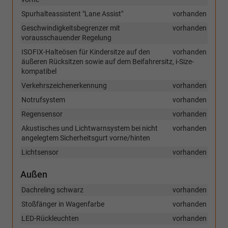
Spurhalteassistent "Lane Assist"
vorhanden
Geschwindigkeitsbegrenzer mit
vorhanden
vorausschauender Regelung
ISOFIX-Halteösen für Kindersitze auf den
vorhanden
äußeren Rücksitzen sowie auf dem Beifahrersitz, i-Size-
kompatibel
Verkehrszeichenerkennung
vorhanden
Notrufsystem
vorhanden
Regensensor
vorhanden
Akustisches und Lichtwarnsystem bei nicht
vorhanden
angelegtem Sicherheitsgurt vorne/hinten
Lichtsensor
vorhanden
Außen
Dachreling schwarz
vorhanden
Stoßfänger in Wagenfarbe
vorhanden
LED-Rückleuchten
vorhanden