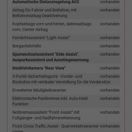
Automatische Distanzregelung ACC
vorhanden
Airbag für Fahrer und Beifahrer, mit
vorhanden
Beifahrerairbag-Deaktivierung
Kopfairbags vorn und hinten, Seitenairbags
vorhanden
vorn, Center-Airbag
Fernlichtassistent "Light Assist"
vorhanden
Berganfahrhilfe
vorhanden
Spurwechselassistent "Side Assist",
vorhanden
Ausparkassistent und Ausstiegswarnung
Rückfahrkamera "Rear View"
vorhanden
3-Punkt-Sicherheitsgurte - Vorder- und
vorhanden
Rücksitze mit vertikaler Verstellung für die Vordersitze
Erweiterter Müdigkeitswarner
vorhanden
Elektronische Parkbremse inkl. Auto-Hold-
vorhanden
Funktion
Notbremsassistent "Front Assist" mit
vorhanden
Fußgänger- und Radfahrererkennung
Front Cross Traffic Assist - Querverkehrswarner
vorhanden
vorne