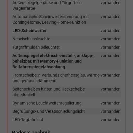
Außenspiegelgehäuse und Türgriffe in
vorhanden
Wagenfarbe
Automatische Scheinwerfersteuerung mit
vorhanden
Coming-Home-/Leaving-Home-Funktion
LED-Scheinwerfer
vorhanden
Nebelschlussleuchte
vorhanden
Türgriffmulden beleuchtet
vorhanden
Außenspiegel elektrisch einstell-, anklapp-,
vorhanden
beheizbar, mit Memory-Funktion und
Beifahrerspiegelabsenkung
Frontscheibe in Verbundsicherheitsglas, wärme-
vorhanden
und geräuschdämmend
Seitenscheiben hinten und Heckscheibe
vorhanden
abgedunkelt
Dynamische Leuchtweitenregulierung
vorhanden
Begrüßungs- und Verabschiedungslicht
vorhanden
LED-Tagfahrlicht
vorhanden
Räder & Technik