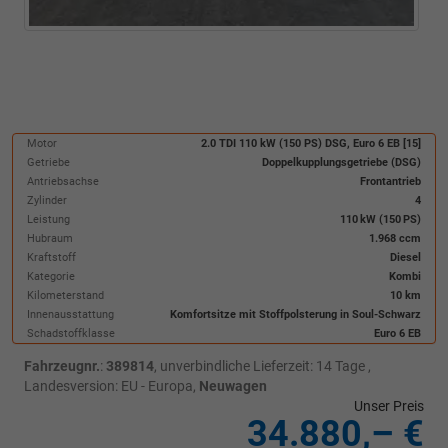
Motor
2.0 TDI 110 kW (150 PS) DSG, Euro 6 EB [15]
Getriebe
Doppelkupplungsgetriebe (DSG)
Antriebsachse
Frontantrieb
Zylinder
4
Leistung
110 kW (150 PS)
Hubraum
1.968 ccm
Kraftstoff
Diesel
Kategorie
Kombi
Kilometerstand
10 km
Innenausstattung
Komfortsitze mit Stoffpolsterung in Soul-Schwarz
Schadstoffklasse
Euro 6 EB
Fahrzeugnr.
:
389814
, unverbindliche Lieferzeit: 14 Tage ,
Landesversion: EU - Europa,
Neuwagen
Unser Preis
34.880,– €