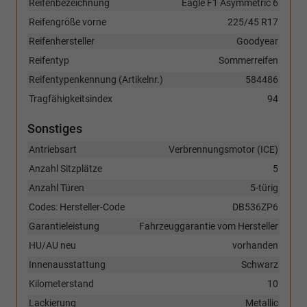
Reifenbezeichnung
Eagle F1 Asymmetric 6
Reifengröße vorne
225/45 R17
Reifenhersteller
Goodyear
Reifentyp
Sommerreifen
Reifentypenkennung (Artikelnr.)
584486
Tragfähigkeitsindex
94
Sonstiges
Antriebsart
Verbrennungsmotor (ICE)
Anzahl Sitzplätze
5
Anzahl Türen
5-türig
Codes: Hersteller-Code
DB536ZP6
Garantieleistung
Fahrzeuggarantie vom Hersteller
HU/AU neu
vorhanden
Innenausstattung
Schwarz
Kilometerstand
10
Lackierung
Metallic