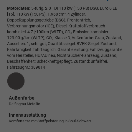
Motordaten:
5-türig, 2.0 TDI 110 kW (150 PS) DSG, Euro 6 EB
[15], 110 kW (150 PS), 1.968 cm³, 4 Zylinder,
Doppelkupplungsgetriebe (DSG), Frontantrieb,
Verbrennungsmotor (ICE), Diesel, Kraftstoffverbrauch
kombiniert 4,7 l/100km (WLTP), CO₂-Emission kombiniert
123.00 g/km (WLTP), CO₂-Klasse D, Außenfarbe: Grau, Zustand,
Aussehen: 1, sehr gut, Qualitätssiegel: BVFK-Siegel, Zustand,
Fahrfähigkeit: fahrtauglich, Garantieleistung: Fahrzeuggarantie
vom Hersteller, HU/AU neu, Nichtraucher-Fahrzeug, Zustand,
Beschaffenheit: Scheckheftgepflegt, Zustand: unfallfrei,
Fahrzeugnr.: 389814
Außenfarbe
Delfingrau Metallic
Innenausstattung
Komfortsitze mit Stoffpolsterung in Soul-Schwarz