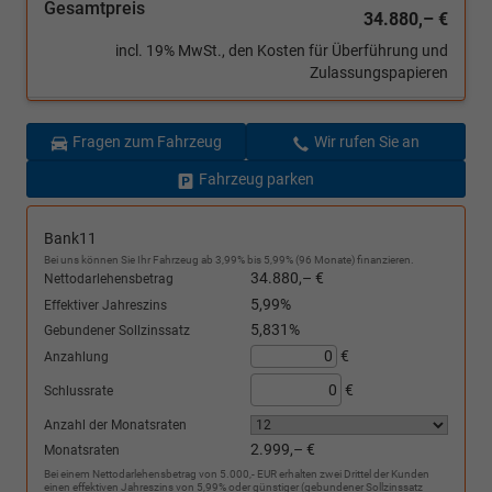
Gesamtpreis
34.880,– €
incl. 19% MwSt., den Kosten für Überführung und
Zulassungspapieren
Fragen zum Fahrzeug
Wir rufen Sie an
Fahrzeug parken
Bank11
Bei uns können Sie Ihr Fahrzeug ab 3,99% bis 5,99% (96 Monate) finanzieren.
34.880,– €
Nettodarlehensbetrag
5,99%
Effektiver Jahreszins
5,831%
Gebundener Sollzinssatz
€
Anzahlung
€
Schlussrate
Anzahl der Monatsraten
2.999,– €
Monatsraten
Bei einem Nettodarlehensbetrag von 5.000,- EUR erhalten zwei Drittel der Kunden
einen effektiven Jahreszins von 5,99% oder günstiger (gebundener Sollzinssatz