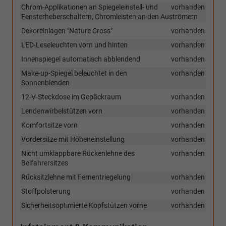
Chrom-Applikationen an Spiegeleinstell- und
vorhanden
Fensterheberschaltern, Chromleisten an den Auströmern
Dekoreinlagen "Nature Cross"
vorhanden
LED-Leseleuchten vorn und hinten
vorhanden
Innenspiegel automatisch abblendend
vorhanden
Make-up-Spiegel beleuchtet in den
vorhanden
Sonnenblenden
12-V-Steckdose im Gepäckraum
vorhanden
Lendenwirbelstützen vorn
vorhanden
Komfortsitze vorn
vorhanden
Vordersitze mit Höheneinstellung
vorhanden
Nicht umklappbare Rückenlehne des
vorhanden
Beifahrersitzes
Rücksitzlehne mit Fernentriegelung
vorhanden
Stoffpolsterung
vorhanden
Sicherheitsoptimierte Kopfstützen vorne
vorhanden