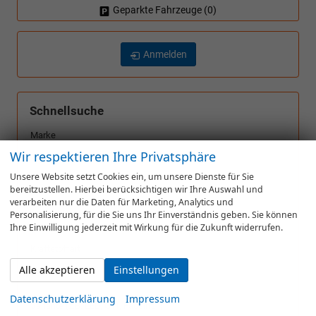
Geparkte Fahrzeuge (
0
)
Anmelden
Schnellsuche
Marke
Wir respektieren Ihre Privatsphäre
alles ausgewählt
Unsere Website setzt Cookies ein, um unsere Dienste für Sie
bereitzustellen. Hierbei berücksichtigen wir Ihre Auswahl und
Modell
verarbeiten nur die Daten für Marketing, Analytics und
alles ausgewählt
Personalisierung, für die Sie uns Ihr Einverständnis geben. Sie können
Ihre Einwilligung jederzeit mit Wirkung für die Zukunft widerrufen.
Kraftstoffart
Alle akzeptieren
Einstellungen
alles ausgewählt
Datenschutzerklärung
Impressum
Variante (z.B. LED, GTI, Facelift...)