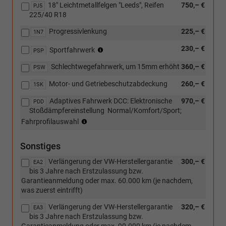
18" Leichtmetallfelgen "Leeds", Reifen
750,– €
PJ5
225/40 R18
Progressivlenkung
225,– €
1N7
(nicht
230,– €
Sportfahrwerk
PSP
für
Schlechtwegefahrwerk, um 15mm erhöht
360,– €
2.0
PSW
TDI
Motor- und Getriebeschutzabdeckung
260,– €
1SK
85
kW)
Adaptives Fahrwerk DCC: Elektronische
970,– €
PDD
Stoßdämpfereinstellung  Normal/Komfort/Sport;
(nur
Fahrprofilauswahl
in
Verbindung
Sonstiges
mit
110
Verlängerung der VW-Herstellergarantie
300,– €
EA2
KW
bis 3 Jahre nach Erstzulassung bzw.
TDI
Garantieanmeldung oder max. 60.000 km (je nachdem,
oder
was zuerst eintrifft)
TSI
Motorisierung
Verlängerung der VW-Herstellergarantie
320,– €
EA3
oder
bis 3 Jahre nach Erstzulassung bzw.
eHybrid)
Garantieanmeldung oder max. 90.000 km (je nachdem,