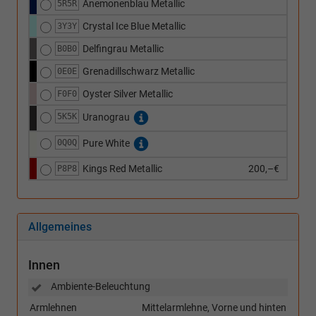
Anemonenblau Metallic
5R5R
Crystal Ice Blue Metallic
3Y3Y
Delfingrau Metallic
B0B0
Grenadillschwarz Metallic
0E0E
Oyster Silver Metallic
F0F0
5K5K
Uranograu
0Q0Q
Pure White
Kings Red Metallic
200,–€
P8P8
Allgemeines
Innen
Ambiente-Beleuchtung
Armlehnen
Mittelarmlehne, Vorne und hinten