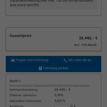
Garantieanmeldung oder max. 150.000 km (je nachdem,
was zuerst eintrifft)
Gesamtpreis
26.440,– €
incl. 19% MwSt.
Fragen zum Fahrzeug
Wir rufen Sie an
Fahrzeug parken
Bank11
Bei uns können Sie Ihr Fahrzeug ab 3,99% bis 5,99% (96 Monate) finanzieren.
26.440,– €
Nettodarlehensbetrag
5,99%
Effektiver Jahreszins
5,831%
Gebundener Sollzinssatz
€
Anzahlung