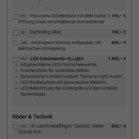
Panorama-Schiebedach mit elektrischer
1.190,– €
PS1
Öffnung sowie verschiebbarer Sonnenblende
Dachreling silber
160,– €
3S1
Anhängevorrichtung anklappbar, mit
840,– €
1M6
elektrischer Entriegelung
LED-Scheinwerfer IQ.Light:
1.890,– €
PXD
Adaptive Matrix-LED-Frontscheinwerfer,
Frontleuchten für schlechtes Wetter,
Dynamischer Fernlichtasistent "Dynamic Light Assist",
LED-Rückleuchten mit dynamischen Blinkern,
LED-Beleuchtung des Kühlergrills und des vorderen
Markenlogos
Räder & Technik
18" Leichtmetallfelgen "Catania", Reifen
660,– €
PJ4
225/40 R18