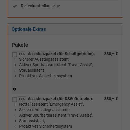
Reifenkontrollanzeige
Optionale Extras
Pakete
Assistenzpaket (für Schaltgetriebe):
330,– €
PF5
Sicherer Ausstiegsassistent
Aktiver Spurhalteassistent "Travel Assist",
Stauassistent
Proaktives Sicherheitssystem
(Nur
für
Assistenzpaket (für DSG-Getriebe):
330,– €
Schaltgetriebe)
PF6
Notfallassistent "Emergency Assist",
Sicherer Ausstiegsassistent,
Aktiver Spurhalteassistent "Travel Assist",
Stauassistent,
Proaktives Sicherheitssystem