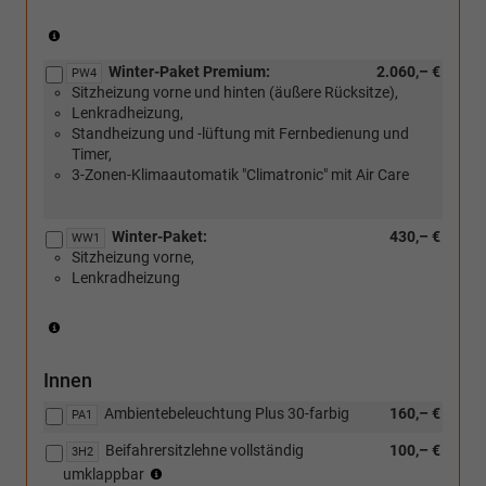
(Nur
für
Winter-Paket Premium:
2.060,– €
DSG-
PW4
Sitzheizung vorne und hinten (äußere Rücksitze),
Getriebe)
Lenkradheizung,
Standheizung und -lüftung mit Fernbedienung und
Timer,
3-Zonen-Klimaautomatik "Climatronic" mit Air Care
Winter-Paket:
430,– €
WW1
Sitzheizung vorne,
Lenkradheizung
(Serie
für
eTSI)
Innen
Ambientebeleuchtung Plus 30-farbig
160,– €
PA1
Beifahrersitzlehne vollständig
100,– €
3H2
(Nicht
umklappbar