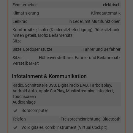
Fensterheber
elektrisch
Klimatisierung
Klimaautomatik
Lenkrad
in Leder, mit Multifunktionen
Komfortsitze, Isofix (Kindersitzbefestigung), Rücksitzbank
hinten geteilt, Isofix Beifahrersitz
Sitze
Sitze: Lordosenstütze
Fahrer und Beifahrer
Sitze:
Höhenverstellbarer Fahrer- und Beifahrersitz
Verstellbarkeit
Infotainment & Kommunikation
Radio, Schnittstelle USB, Digitalradio DAB, Farbdisplay,
Android Auto, Apple CarPlay, Musikstreaming integriert,
Touchscreen
Audioanlage
Bordcomputer
Telefon
Freisprecheinrichtung, Bluetooth
Volldigitales Kombiinstrument (Virtual Cockpit)