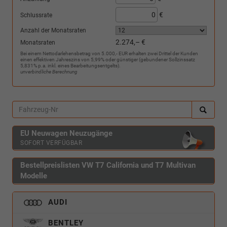
€
Schlussrate
Anzahl der Monatsraten
2.274,– €
Monatsraten
Bei einem Nettodarlehensbetrag von 5.000,- EUR erhalten zwei Drittel der Kunden
einen effektiven Jahreszins von 5,99% oder günstiger (gebundener Sollzinssatz
5,831% p.a. inkl. eines Bearbeitungsentgelts).
unverbindliche Berechnung
EU Neuwagen Neuzugänge
SOFORT VERFÜGBAR
Bestellpreislisten VW T7 California und T7 Multivan
Modelle
AUDI
BENTLEY