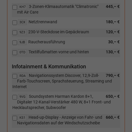
in
3-Zonen-Klimaautomatik "Climatronic"
445,– €
Verbindung
KH7
mit Air Care
mit:
[PB2]
Netztrennwand
180,– €
3CX
ergoActive
Sitzpaket
230-V-Steckdose im Gepäckraum
120,– €
9Z3
und
[WL1]
Raucherausführung
30,– €
9JB
Komfortsitze,
Textilfußmatten vorne und hinten
Polsterung
130,– €
0TD
aus
ArtVelours/Stoff)
Infotainment & Kommunikation
Navigationssystem Discover, 12,9-Zoll-
790,– €
RDA
Farb-Touchscreen, Sprachsteuerung, Streaming und
Internet
Soundsystem Harman Kardon 8+1,
650,– €
9VG
Digitaler 12-Kanal-Verstärker 480 W, 8+1 Front- und
Hecklautsprecher, Subwoofer
Head-up-Display - Anzeige von Fahr- und
660,– €
KS1
Navigationsdaten auf der Windschutzscheibe