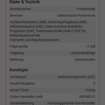
Räder & Technik
Antriebsachse
Frontantrieb
Bremsen
Elektronische Parkbremse
Antiblockiersystem (ABS), Antischlupfregelung (ASR),
Differentialsperre (ASD), Elektronisches Stabilitäts-
Programm (ESP), Traktionskontrolle (ASR/CTS/ETS),
Reifendruckkontrolle
Fahrwerk- und Regelungssysteme
Felgengröße
17 Zoll
Felgentyp
Leichtmetallfelge
Reifentyp
Sommerreifen
Sonstiges
Antriebsart
Verbrennungsmotor (ICE)
Anzahl Sitzplätze
5
Anzahl Türen
5-türig
Codes: Hersteller-Code
DB53BX12
Garantieleistung
Fahrzeuggarantie vom Hersteller