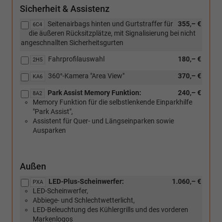
Sicherheit & Assistenz
Seitenairbags hinten und Gurtstraffer für
355,– €
6C4
die äußeren Rücksitzplätze, mit Signalisierung bei nicht
angeschnallten Sicherheitsgurten
Fahrprofilauswahl
180,– €
2H5
360°-Kamera "Area View"
370,– €
KA6
Park Assist Memory Funktion:
240,– €
8A2
Memory Funktion für die selbstlenkende Einparkhilfe
"Park Assist",
Assistent für Quer- und Längseinparken sowie
Ausparken
Außen
LED-Plus-Scheinwerfer:
1.060,– €
PXA
LED-Scheinwerfer,
Abbiege- und Schlechtwetterlicht,
LED-Beleuchtung des Kühlergrills und des vorderen
Markenlogos