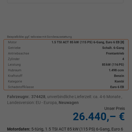
Beispielbilder, ggf. teilweise mit Sonderausstattung
Motor
1.5 TSI ACT 85 kW (115 PS) 6-Gang, Euro 6 EB [8]
Getriebe
Schalt. 6-Gang
Antriebsachse
Frontantrieb
Zylinder
4
Leistung
85 kW (116 PS)
Hubraum
1.498 ccm
Kraftstoff
Benzin
Kategorie
Kombi
Schadstoffklasse
Euro 6 EB
Fahrzeugnr.
:
374428
, unverbindliche Lieferzeit: ca. 4-6 Monate ,
Landesversion: EU - Europa,
Neuwagen
Unser Preis
26.440,– €
Motordaten:
5-türig, 1.5 TSI ACT 85 kW (115 PS) 6-Gang, Euro 6