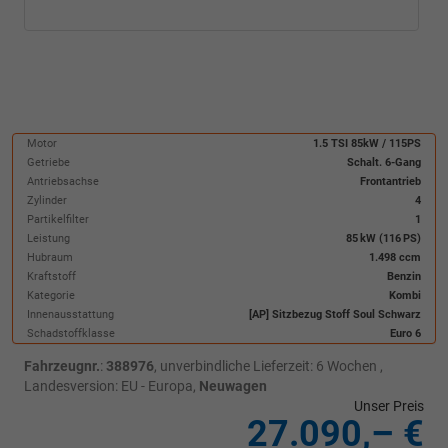
Motor
1.5 TSI 85kW / 115PS
Getriebe
Schalt. 6-Gang
Antriebsachse
Frontantrieb
Zylinder
4
Partikelfilter
1
Leistung
85 kW (116 PS)
Hubraum
1.498 ccm
Kraftstoff
Benzin
Kategorie
Kombi
Innenausstattung
[AP] Sitzbezug Stoff Soul Schwarz
Schadstoffklasse
Euro 6
Fahrzeugnr.
:
388976
, unverbindliche Lieferzeit:
6 Wochen
,
Landesversion: EU - Europa,
Neuwagen
Unser Preis
27.090,– €