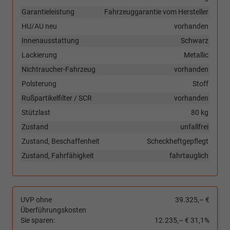
Garantieleistung
Fahrzeuggarantie vom Hersteller
HU/AU neu
vorhanden
Innenausstattung
Schwarz
Lackierung
Metallic
Nichtraucher-Fahrzeug
vorhanden
Polsterung
Stoff
Rußpartikelfilter / SCR
vorhanden
Stützlast
80 kg
Zustand
unfallfrei
Zustand, Beschaffenheit
Scheckheftgepflegt
Zustand, Fahrfähigkeit
fahrtauglich
UVP ohne
39.325,– €
Überführungskosten
Sie sparen:
12.235,– €
31,1%