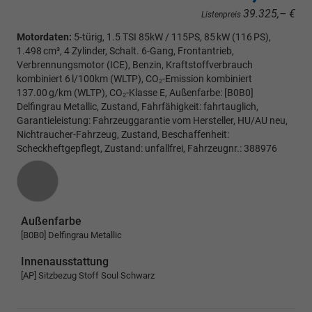
39.325,– €
Listenpreis
Motordaten:
5-türig, 1.5 TSI 85kW / 115PS, 85 kW (116 PS),
1.498 cm³, 4 Zylinder, Schalt. 6-Gang, Frontantrieb,
Verbrennungsmotor (ICE), Benzin, Kraftstoffverbrauch
kombiniert 6 l/100km (WLTP), CO₂-Emission kombiniert
137.00 g/km (WLTP), CO₂-Klasse E, Außenfarbe: [B0B0]
Delfingrau Metallic, Zustand, Fahrfähigkeit: fahrtauglich,
Garantieleistung: Fahrzeuggarantie vom Hersteller, HU/AU neu,
Nichtraucher-Fahrzeug, Zustand, Beschaffenheit:
Scheckheftgepflegt, Zustand: unfallfrei, Fahrzeugnr.: 388976
Außenfarbe
[B0B0] Delfingrau Metallic
Innenausstattung
[AP] Sitzbezug Stoff Soul Schwarz