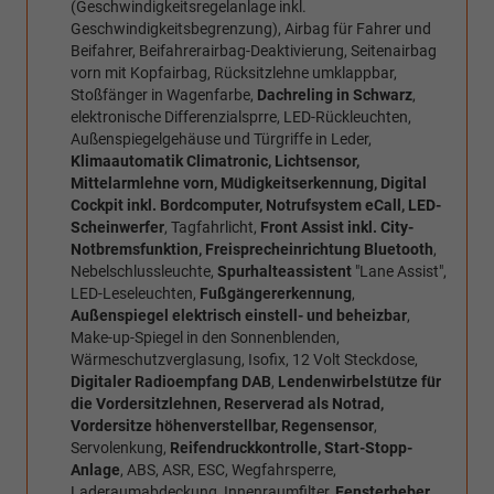
(Geschwindigkeitsregelanlage inkl.
Geschwindigkeitsbegrenzung), Airbag für Fahrer und
Beifahrer, Beifahrerairbag-Deaktivierung, Seitenairbag
vorn mit Kopfairbag, Rücksitzlehne umklappbar,
Stoßfänger in Wagenfarbe,
Dachreling in Schwarz
,
elektronische Differenzialsprre, LED-Rückleuchten,
Außenspiegelgehäuse und Türgriffe in Leder,
Klimaautomatik Climatronic, Lichtsensor,
Mittelarmlehne vorn, Müdigkeitserkennung, Digital
Cockpit inkl. Bordcomputer, Notrufsystem eCall, LED-
Scheinwerfer
, Tagfahrlicht,
Front Assist inkl. City-
Notbremsfunktion, Freisprecheinrichtung Bluetooth
,
Nebelschlussleuchte,
Spurhalteassistent
"Lane Assist",
LED-Leseleuchten,
Fußgängererkennung
,
Außenspiegel elektrisch einstell- und beheizbar
,
Make-up-Spiegel in den Sonnenblenden,
Wärmeschutzverglasung, Isofix, 12 Volt Steckdose,
Digitaler Radioempfang DAB
,
Lendenwirbelstütze für
die Vordersitzlehnen, Reserverad als Notrad,
Vordersitze höhenverstellbar, Regensensor
,
Servolenkung,
Reifendruckkontrolle, Start-Stopp-
Anlage
, ABS, ASR, ESC, Wegfahrsperre,
Laderaumabdeckung, Innenraumfilter,
Fensterheber