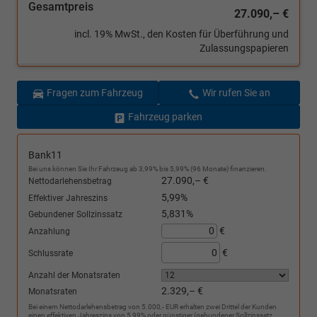
Gesamtpreis
27.090,– €
incl. 19% MwSt., den Kosten für Überführung und
Zulassungspapieren
Fragen zum Fahrzeug
Wir rufen Sie an
Fahrzeug parken
Bank11
Bei uns können Sie Ihr Fahrzeug ab 3,99% bis 5,99% (96 Monate) finanzieren.
27.090,– €
Nettodarlehensbetrag
5,99%
Effektiver Jahreszins
5,831%
Gebundener Sollzinssatz
€
Anzahlung
€
Schlussrate
Anzahl der Monatsraten
2.329,– €
Monatsraten
Bei einem Nettodarlehensbetrag von 5.000,- EUR erhalten zwei Drittel der Kunden
einen effektiven Jahreszins von 5,99% oder günstiger (gebundener Sollzinssatz