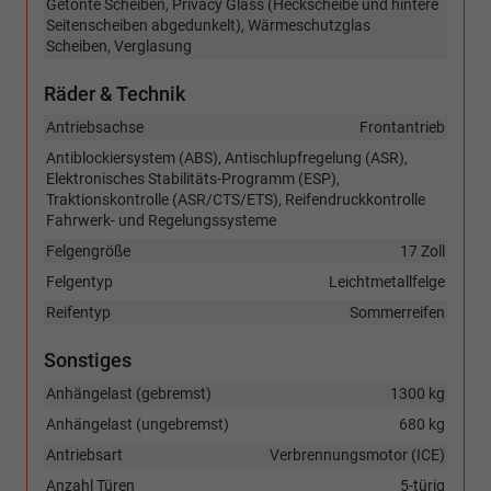
Getönte Scheiben, Privacy Glass (Heckscheibe und hintere
Seitenscheiben abgedunkelt), Wärmeschutzglas
Scheiben, Verglasung
Räder & Technik
Antriebsachse
Frontantrieb
Antiblockiersystem (ABS), Antischlupfregelung (ASR),
Elektronisches Stabilitäts-Programm (ESP),
Traktionskontrolle (ASR/CTS/ETS), Reifendruckkontrolle
Fahrwerk- und Regelungssysteme
Felgengröße
17 Zoll
Felgentyp
Leichtmetallfelge
Reifentyp
Sommerreifen
Sonstiges
Anhängelast (gebremst)
1300 kg
Anhängelast (ungebremst)
680 kg
Antriebsart
Verbrennungsmotor (ICE)
Anzahl Türen
5-türig