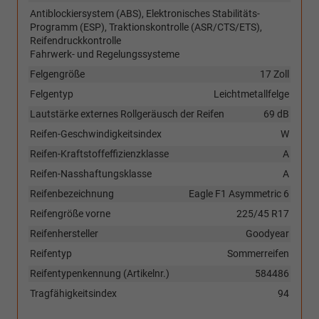
Antiblockiersystem (ABS), Elektronisches Stabilitäts-
Programm (ESP), Traktionskontrolle (ASR/CTS/ETS),
Reifendruckkontrolle
Fahrwerk- und Regelungssysteme
Felgengröße
17 Zoll
Felgentyp
Leichtmetallfelge
Lautstärke externes Rollgeräusch der Reifen
69 dB
Reifen-Geschwindigkeitsindex
W
Reifen-Kraftstoffeffizienzklasse
A
Reifen-Nasshaftungsklasse
A
Reifenbezeichnung
Eagle F1 Asymmetric 6
Reifengröße vorne
225/45 R17
Reifenhersteller
Goodyear
Reifentyp
Sommerreifen
Reifentypenkennung (Artikelnr.)
584486
Tragfähigkeitsindex
94