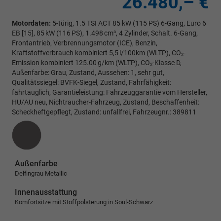
26.480,– €
Motordaten:
5-türig, 1.5 TSI ACT 85 kW (115 PS) 6-Gang, Euro 6
EB [15], 85 kW (116 PS), 1.498 cm³, 4 Zylinder, Schalt. 6-Gang,
Frontantrieb, Verbrennungsmotor (ICE), Benzin,
Kraftstoffverbrauch kombiniert 5,5 l/100km (WLTP), CO₂-
Emission kombiniert 125.00 g/km (WLTP), CO₂-Klasse D,
Außenfarbe: Grau, Zustand, Aussehen: 1, sehr gut,
Qualitätssiegel: BVFK-Siegel, Zustand, Fahrfähigkeit:
fahrtauglich, Garantieleistung: Fahrzeuggarantie vom Hersteller,
HU/AU neu, Nichtraucher-Fahrzeug, Zustand, Beschaffenheit:
Scheckheftgepflegt, Zustand: unfallfrei, Fahrzeugnr.: 389811
Außenfarbe
Delfingrau Metallic
Innenausstattung
Komfortsitze mit Stoffpolsterung in Soul-Schwarz