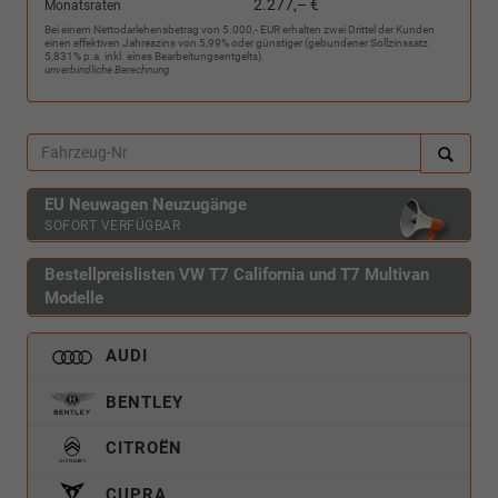
2.277,– €
Monatsraten
Bei einem Nettodarlehensbetrag von 5.000,- EUR erhalten zwei Drittel der Kunden
einen effektiven Jahreszins von 5,99% oder günstiger (gebundener Sollzinssatz
5,831% p.a. inkl. eines Bearbeitungsentgelts).
unverbindliche Berechnung
EU Neuwagen Neuzugänge
SOFORT VERFÜGBAR
Bestellpreislisten VW T7 California und T7 Multivan
Modelle
AUDI
BENTLEY
CITROËN
CUPRA