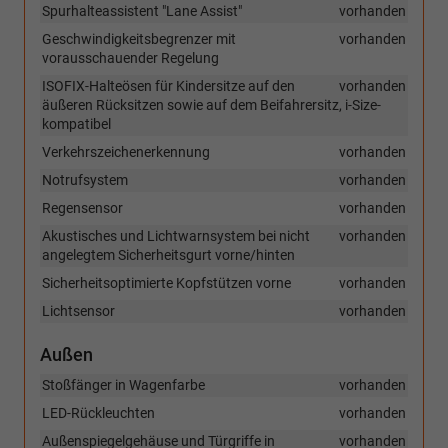
Spurhalteassistent "Lane Assist"
vorhanden
Geschwindigkeitsbegrenzer mit
vorhanden
vorausschauender Regelung
ISOFIX-Halteösen für Kindersitze auf den
vorhanden
äußeren Rücksitzen sowie auf dem Beifahrersitz, i-Size-
kompatibel
Verkehrszeichenerkennung
vorhanden
Notrufsystem
vorhanden
Regensensor
vorhanden
Akustisches und Lichtwarnsystem bei nicht
vorhanden
angelegtem Sicherheitsgurt vorne/hinten
Sicherheitsoptimierte Kopfstützen vorne
vorhanden
Lichtsensor
vorhanden
Außen
Stoßfänger in Wagenfarbe
vorhanden
LED-Rückleuchten
vorhanden
Außenspiegelgehäuse und Türgriffe in
vorhanden