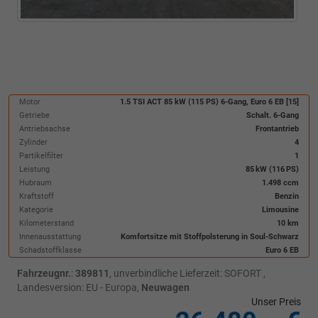
Motor
1.5 TSI ACT 85 kW (115 PS) 6-Gang, Euro 6 EB [15]
Getriebe
Schalt. 6-Gang
Antriebsachse
Frontantrieb
Zylinder
4
Partikelfilter
1
Leistung
85 kW (116 PS)
Hubraum
1.498 ccm
Kraftstoff
Benzin
Kategorie
Limousine
Kilometerstand
10 km
Innenausstattung
Komfortsitze mit Stoffpolsterung in Soul-Schwarz
Schadstoffklasse
Euro 6 EB
Fahrzeugnr.
:
389811
, unverbindliche Lieferzeit: SOFORT ,
Landesversion: EU - Europa,
Neuwagen
Unser Preis