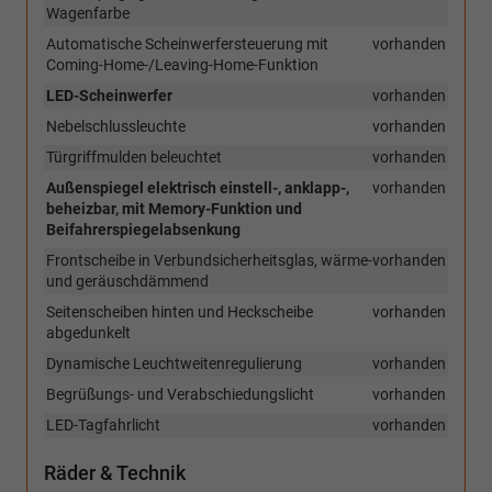
Wagenfarbe
Automatische Scheinwerfersteuerung mit
vorhanden
Coming-Home-/Leaving-Home-Funktion
LED-Scheinwerfer
vorhanden
Nebelschlussleuchte
vorhanden
Türgriffmulden beleuchtet
vorhanden
Außenspiegel elektrisch einstell-, anklapp-,
vorhanden
beheizbar, mit Memory-Funktion und
Beifahrerspiegelabsenkung
Frontscheibe in Verbundsicherheitsglas, wärme-
vorhanden
und geräuschdämmend
Seitenscheiben hinten und Heckscheibe
vorhanden
abgedunkelt
Dynamische Leuchtweitenregulierung
vorhanden
Begrüßungs- und Verabschiedungslicht
vorhanden
LED-Tagfahrlicht
vorhanden
Räder & Technik