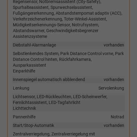
Regensensor, Notbremsassistent (City-Safety),
Spurhalteassistent, Spurwechselassistent,
Fußgängererkennung, Abstandstempomat adaptiv (ACC),
Verkehrzeichenerkennung, Toter-Winkel-Assistent,
Müdigkeitserkennungs-Sensor, Notrufsystem,
Abstandswarner, Geschwindigkeitsbegrenzer
Assistenzsysteme
Diebstahl-Alarmanlage
vorhanden
Selbstlenkendes System, Park Distance Control vorne, Park
Distance Control hinten, Rückfahrkamera,
Ausparkassistent
Einparkhilfe
Innenspiegel automatisch abblendend
vorhanden
Lenkung
Servolenkung
Lichtsensor, LED-Rückleuchten, LED-Scheinwerfer,
Fernlichtassistent, LED-Tagfahrlicht
Lichttechnik
Pannenhilfe
Notrad
Start/Stop-Automatik
vorhanden
Zentralverriegelung, Zentralverriegelung mit