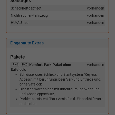
Sonstiges
Scheckheftgepflegt
vorhanden
Nichtraucher-Fahrzeug
vorhanden
HU/AU neu
vorhanden
Eingebaute Extras
Pakete
Komfort-Park-Paket ohne
vorhanden
PK0
PK0
Safelock:
Schlüsselloses Schließ- und Startsystem "Keyless
Access", mit berührungsloser Ver- und Entriegelung,
ohne Safelock,
Diebstahlwarnanlage mit Innenraumüberwachung
und Abschleppschutz,
Parklenkassistent "Park Assist" inkl. Einparkhilfe vorn
und hinten