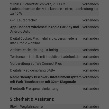
2 USB-C-Schnittstellen vorn, 2 USB-C-
vorhanden
Ladebuchsen an der Mittelkonsole hinten; Ladeleistung bis
zu 45 W
6+1 Lautsprecher
vorhanden
App-Connect Wireless für Apple CarPlay und
vorhanden
Android Auto
Digital Cockpit Pro, mehrfarbig, verschiedene
vorhanden
Info-Profile wählbar
Ambientebeleuchtung 10-farbig
vorhanden
Telefonschnittstelle mit induktiver Ladefunktion
vorhanden
Vorbereitung auf We Connect Plus
vorhanden
Digitaler Radioempfang DAB+
vorhanden
Radio "Ready 2 Discover - Infotainmentsystem
vorhanden
mit Farb-Touchscreen mit 32cm Diagonale
Bluetooth Freisprecheinrichtung
vorhanden
Sicherheit & Assistenz
Elektr. Wegfahrsperre
vorhanden