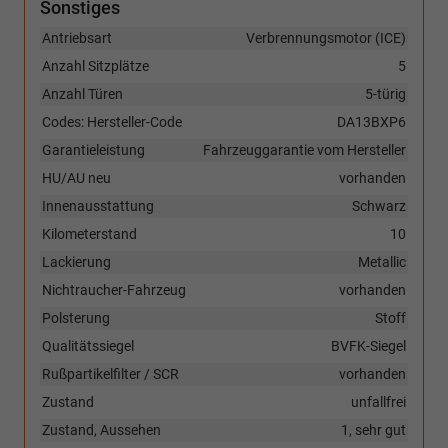
Sonstiges
Antriebsart
Verbrennungsmotor (ICE)
Anzahl Sitzplätze
5
Anzahl Türen
5-türig
Codes: Hersteller-Code
DA13BXP6
Garantieleistung
Fahrzeuggarantie vom Hersteller
HU/AU neu
vorhanden
Innenausstattung
Schwarz
Kilometerstand
10
Lackierung
Metallic
Nichtraucher-Fahrzeug
vorhanden
Polsterung
Stoff
Qualitätssiegel
BVFK-Siegel
Rußpartikelfilter / SCR
vorhanden
Zustand
unfallfrei
Zustand, Aussehen
1, sehr gut