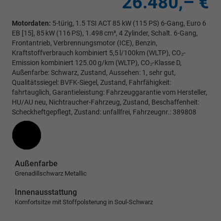
26.480,– €
Motordaten:
5-türig, 1.5 TSI ACT 85 kW (115 PS) 6-Gang, Euro 6
EB [15], 85 kW (116 PS), 1.498 cm³, 4 Zylinder, Schalt. 6-Gang,
Frontantrieb, Verbrennungsmotor (ICE), Benzin,
Kraftstoffverbrauch kombiniert 5,5 l/100km (WLTP), CO₂-
Emission kombiniert 125.00 g/km (WLTP), CO₂-Klasse D,
Außenfarbe: Schwarz, Zustand, Aussehen: 1, sehr gut,
Qualitätssiegel: BVFK-Siegel, Zustand, Fahrfähigkeit:
fahrtauglich, Garantieleistung: Fahrzeuggarantie vom Hersteller,
HU/AU neu, Nichtraucher-Fahrzeug, Zustand, Beschaffenheit:
Scheckheftgepflegt, Zustand: unfallfrei, Fahrzeugnr.: 389808
Außenfarbe
Grenadillschwarz Metallic
Innenausstattung
Komfortsitze mit Stoffpolsterung in Soul-Schwarz