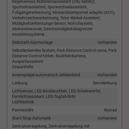
Regensensor, Notbremsassistent (City-Safety),
Spurhalteassistent, Spurwechselassistent,
Fußgängererkennung, Abstandstempomat adaptiv (ACC),
Verkehrzeichenerkennung, Toter-Winkel-Assistent,
Müdigkeitserkennungs-Sensor, Notrufsystem,
Abstandswarner, Geschwindigkeitsbegrenzer
Assistenzsysteme
Diebstahl-Alarmanlage
vorhanden
Selbstlenkendes System, Park Distance Control vorne, Park
Distance Control hinten, Rückfahrkamera,
Ausparkassistent
Einparkhilfe
Innenspiegel automatisch abblendend
vorhanden
Lenkung
Servolenkung
Lichtsensor, LED-Rückleuchten, LED-Scheinwerfer,
Fernlichtassistent, LED-Tagfahrlicht
Lichttechnik
Pannenhilfe
Notrad
Start/Stop-Automatik
vorhanden
Zentralverriegelung, Zentralverriegelung mit