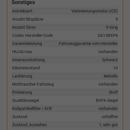
Sonstiges
Antriebsart
Verbrennungsmotor (ICE)
Anzahl Sitzplätze
5
Anzahl Türen
5-türig
Codes: Hersteller-Code
DA13BXP6
Garantieleistung
Fahrzeuggarantie vom Hersteller
HU/AU neu
vorhanden
Innenausstattung
Schwarz
Kilometerstand
10
Lackierung
Metallic
Nichtraucher-Fahrzeug
vorhanden
Polsterung
Stoff
Qualitätssiegel
BVFK-Siegel
Rußpartikelfilter / SCR
vorhanden
Zustand
unfallfrei
Zustand, Aussehen
1, sehr gut