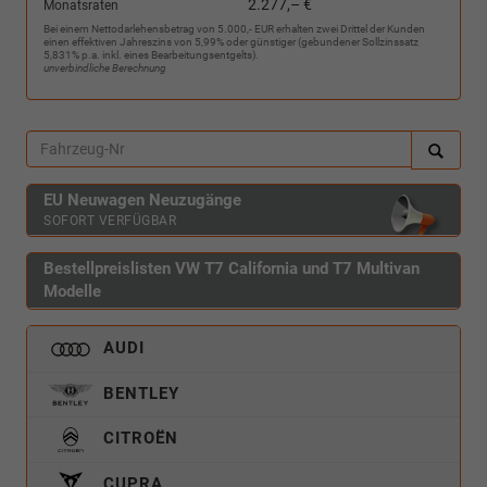
2.277,– €
Monatsraten
Bei einem Nettodarlehensbetrag von 5.000,- EUR erhalten zwei Drittel der Kunden
einen effektiven Jahreszins von 5,99% oder günstiger (gebundener Sollzinssatz
5,831% p.a. inkl. eines Bearbeitungsentgelts).
unverbindliche Berechnung
EU Neuwagen Neuzugänge
SOFORT VERFÜGBAR
Bestellpreislisten VW T7 California und T7 Multivan
Modelle
AUDI
BENTLEY
CITROËN
CUPRA