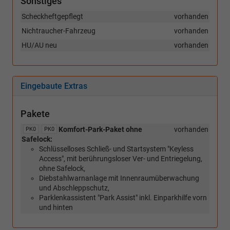
Sonstiges
Scheckheftgepflegt
vorhanden
Nichtraucher-Fahrzeug
vorhanden
HU/AU neu
vorhanden
Eingebaute Extras
Pakete
Komfort-Park-Paket ohne
vorhanden
PK0
PK0
Safelock:
Schlüsselloses Schließ- und Startsystem "Keyless
Access", mit berührungsloser Ver- und Entriegelung,
ohne Safelock,
Diebstahlwarnanlage mit Innenraumüberwachung
und Abschleppschutz,
Parklenkassistent "Park Assist" inkl. Einparkhilfe vorn
und hinten