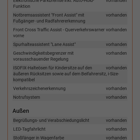
Elektronische Parkbremse inkl. Auto-Hold-
vorhanden
Funktion
Notbremsassistent "Front Assist" mit
vorhanden
Fußgänger- und Radfahrererkennung
Front Cross Traffic Assist - Querverkehrswarner
vorhanden
vorne
Spurhalteassistent "Lane Assist"
vorhanden
Geschwindigkeitsbegrenzer mit
vorhanden
vorausschauender Regelung
ISOFIX-Halteösen für Kindersitze auf den
vorhanden
äußeren Rücksitzen sowie auf dem Beifahrersitz, i-Size-
kompatibel
Verkehrszeichenerkennung
vorhanden
Notrufsystem
vorhanden
Außen
Begrüßungs- und Verabschiedungslicht
vorhanden
LED-Tagfahrlicht
vorhanden
Stoßfänger in Wagenfarbe
vorhanden