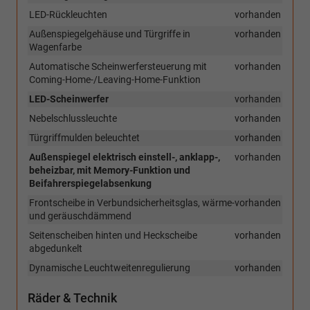
LED-Rückleuchten
vorhanden
Außenspiegelgehäuse und Türgriffe in
vorhanden
Wagenfarbe
Automatische Scheinwerfersteuerung mit
vorhanden
Coming-Home-/Leaving-Home-Funktion
LED-Scheinwerfer
vorhanden
Nebelschlussleuchte
vorhanden
Türgriffmulden beleuchtet
vorhanden
Außenspiegel elektrisch einstell-, anklapp-,
vorhanden
beheizbar, mit Memory-Funktion und
Beifahrerspiegelabsenkung
Frontscheibe in Verbundsicherheitsglas, wärme-
vorhanden
und geräuschdämmend
Seitenscheiben hinten und Heckscheibe
vorhanden
abgedunkelt
Dynamische Leuchtweitenregulierung
vorhanden
Räder & Technik