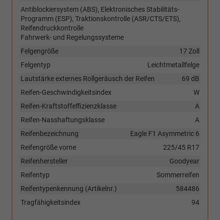
Antiblockiersystem (ABS), Elektronisches Stabilitäts-
Programm (ESP), Traktionskontrolle (ASR/CTS/ETS),
Reifendruckkontrolle
Fahrwerk- und Regelungssysteme
Felgengröße
17 Zoll
Felgentyp
Leichtmetallfelge
Lautstärke externes Rollgeräusch der Reifen
69 dB
Reifen-Geschwindigkeitsindex
W
Reifen-Kraftstoffeffizienzklasse
A
Reifen-Nasshaftungsklasse
A
Reifenbezeichnung
Eagle F1 Asymmetric 6
Reifengröße vorne
225/45 R17
Reifenhersteller
Goodyear
Reifentyp
Sommerreifen
Reifentypenkennung (Artikelnr.)
584486
Tragfähigkeitsindex
94