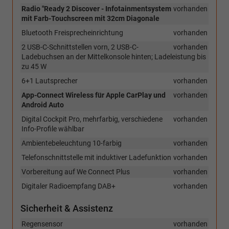
Radio "Ready 2 Discover - Infotainmentsystem
vorhanden
mit Farb-Touchscreen mit 32cm Diagonale
Bluetooth Freisprecheinrichtung
vorhanden
2 USB-C-Schnittstellen vorn, 2 USB-C-
vorhanden
Ladebuchsen an der Mittelkonsole hinten; Ladeleistung bis
zu 45 W
6+1 Lautsprecher
vorhanden
App-Connect Wireless für Apple CarPlay und
vorhanden
Android Auto
Digital Cockpit Pro, mehrfarbig, verschiedene
vorhanden
Info-Profile wählbar
Ambientebeleuchtung 10-farbig
vorhanden
Telefonschnittstelle mit induktiver Ladefunktion
vorhanden
Vorbereitung auf We Connect Plus
vorhanden
Digitaler Radioempfang DAB+
vorhanden
Sicherheit & Assistenz
Regensensor
vorhanden