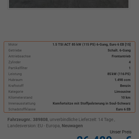
Motor
1.5 TSI ACT 85 kW (115 PS) 6-Gang, Euro 6 EB [15]
Getriebe
Schalt. 6-Gang
Antriebsachse
Frontantrieb
Zylinder
4
Partikelfilter
1
Leistung
85 kW (116 PS)
Hubraum
1.498 ccm
Kraftstoff
Benzin
Kategorie
Limousine
Kilometerstand
10 km
Innenausstattung
Komfortsitze mit Stoffpolsterung in Soul-Schwarz
Schadstoffklasse
Euro 6 EB
Fahrzeugnr.
:
389808
, unverbindliche Lieferzeit: 14 Tage ,
Landesversion: EU - Europa,
Neuwagen
Unser Preis