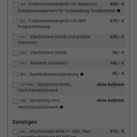
mit
Funktionssteuergerät mit Steuerung
R17
450,– €
IS4
Leichtme
98H
(nur
Energiemanagement für Vorbereitung Zweitbatterie
XL)
in
Funktionssteuergerät mit ABH-
575,– €
Verbind
IS2
Programmierung
mit
[8FV]
Vliesbatterie (AGM) und größter
225,– €
NY1
Vorbere
Generator
für
Zweitbat
Vliesbatterie (AGM)
70,– €
NY2
Stärkerer Generator
160,– €
NY3
(nur
25,– €
Zweitbatterievorbereitung
8FV
in
Dämpfung hinten,
ohne Aufpreis
Verbindung
UC7/SR3
Hochstandsfahrwerk
mit
[IS9]
Dämpfung vorn,
ohne Aufpreis
G02
Vorbereitung
(nur
Hochstandsfahrwerk
Funktionssteuergerät
in
oder
Verbindung
[IS2]
Sonstiges
mit
Funktionssteuergerät
[UC7]
Anschlussgarantie +1 Jahr, max.
315,– €
mit
EA2
Dämpfung