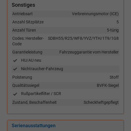
Sonstiges
Antriebsart
Verbrennungsmotor (ICE)
Anzahl Sitzplätze
5
Anzahl Türen
5-türig
Codes: Hersteller-
SDBH55/R25/WF8/YVZ/YTH/1T9/1G8
Code
Garantieleistung
Fahrzeuggarantie vom Hersteller
HU/AU neu
Nichtraucher-Fahrzeug
Polsterung
Stoff
Qualitätssiegel
BVFK-Siegel
Rußpartikelfilter / SCR
Zustand, Beschaffenheit
Scheckheftgepflegt
Serienausstattungen