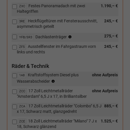
Festes Panoramadach mit zwei
1.190,– €
ZXC
Haltegriffen
Heckflügeltüren mit Fensterausschnitt,
245,– €
3RE
asymmetrisch geteilt
(nur
275,– €
Dachlastenträger
YFB/SR3
in
Ausstellfenster im Fahrgastraum vorn
245,– €
Verbindung
ZF5
links und rechts
mit
[3S6]
Dachreling-
Räder & Technik
Vorbereitung)
Kraftstoffsystem Diesel plus
ohne Aufpreis
1A8
(nur
Wasserabscheider
in
17 Zoll Leichtmetallräder
ohne Aufpreis
Verbindung
ZCC
"Amsterdam" 6,5 J x 17, in Brilliantsilber
mit
TDI)
17 Zoll Leichtmetallräder "Colombo" 6,5 J
885,– €
ZCA
x 17, Schwarz matt, glanzgedreht
18 Zoll Leichtmetallräder "Milano" 7 J x
1.525,– €
ZCE
18, Schwarz glänzend