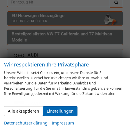
EU Neuwagen Neuzugänge
SOFORT VERFÜGBAR
Bestellpreislisten VW T7 California und T7 Multivan
Modelle
AUDI
Wir respektieren Ihre Privatsphäre
BENTLEY
Unsere Website setzt Cookies ein, um unsere Dienste für Sie
bereitzustellen. Hierbei berücksichtigen wir Ihre Auswahl und
CITROËN
verarbeiten nur die Daten für Marketing, Analytics und
Personalisierung, für die Sie uns Ihr Einverständnis geben. Sie können
CUPRA
Ihre Einwilligung jederzeit mit Wirkung für die Zukunft widerrufen.
DACIA
Alle akzeptieren
Einstellungen
ETRUSCO
Datenschutzerklärung
Impressum
FIAT