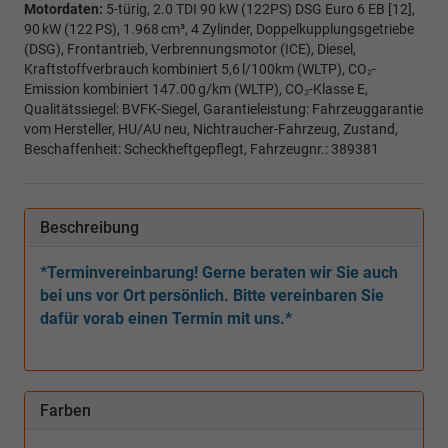
Motordaten:
5-türig, 2.0 TDI 90 kW (122PS) DSG Euro 6 EB [12],
90 kW (122 PS), 1.968 cm³, 4 Zylinder, Doppelkupplungsgetriebe
(DSG), Frontantrieb, Verbrennungsmotor (ICE), Diesel,
Kraftstoffverbrauch kombiniert 5,6 l/100km (WLTP), CO₂-
Emission kombiniert 147.00 g/km (WLTP), CO₂-Klasse E,
Qualitätssiegel: BVFK-Siegel, Garantieleistung: Fahrzeuggarantie
vom Hersteller, HU/AU neu, Nichtraucher-Fahrzeug, Zustand,
Beschaffenheit: Scheckheftgepflegt, Fahrzeugnr.: 389381
Beschreibung
*Terminvereinbarung! Gerne beraten wir Sie auch
bei uns vor Ort persönlich. Bitte vereinbaren Sie
dafür vorab einen Termin mit uns.*
Farben