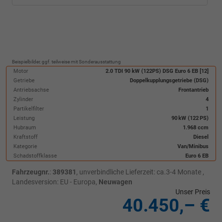
Beispielbilder, ggf. teilweise mit Sonderausstattung
Motor
2.0 TDI 90 kW (122PS) DSG Euro 6 EB [12]
Getriebe
Doppelkupplungsgetriebe (DSG)
Antriebsachse
Frontantrieb
Zylinder
4
Partikelfilter
1
Leistung
90 kW (122 PS)
Hubraum
1.968 ccm
Kraftstoff
Diesel
Kategorie
Van/Minibus
Schadstoffklasse
Euro 6 EB
Fahrzeugnr.
:
389381
, unverbindliche Lieferzeit: ca.3-4 Monate ,
Landesversion: EU - Europa,
Neuwagen
Unser Preis
40.450,– €