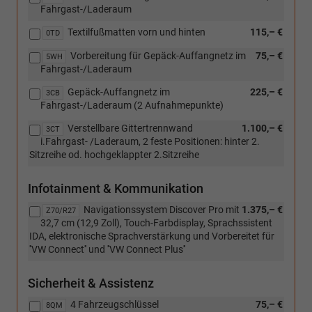
2
Fahrgast-/Laderaum
feste
Positionen:
Textilfußmatten vorn und hinten
115,– €
0TD
hinter
2.
Vorbereitung für Gepäck-Auffangnetz im
75,– €
5WH
Sitzr.
Fahrgast-/Laderaum
od.
Gepäck-Auffangnetz im
225,– €
hochgeklappter
3CB
Fahrgast-/Laderaum (2 Aufnahmepunkte)
2.Sitzr.)
Verstellbare Gittertrennwand
1.100,– €
3CT
i.Fahrgast- /Laderaum, 2 feste Positionen: hinter 2.
Sitzreihe od. hochgeklappter 2.Sitzreihe
Infotainment & Kommunikation
Navigationssystem Discover Pro mit
1.375,– €
Z70/R27
32,7 cm (12,9 Zoll), Touch-Farbdisplay, Sprachssistent
IDA, elektronische Sprachverstärkung und Vorbereitet für
''VW Connect'' und ''VW Connect Plus''
Sicherheit & Assistenz
4 Fahrzeugschlüssel
75,– €
8QM