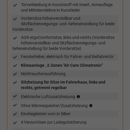
Türverkleidung in Kunststoff mit Insert, Armauflage
und Mittelarmlehne in Kunstleder
Vordersitze höhenverstellbar und
Sitzflächenneigungs- und -tiefeneinstellung für beide
Vordersitze
AGR ergoComfortsitze, links und rechts (Vordersitze
höhenverstellbar und Sitzflächenneigungs- und
tiefeneinstellung für beide Vordersitze)
Fensterheber, elektrisch für Fahrer- und Beifahrertür
Klimaanlage , 2-Zonen "Air Care Climatronic"
Nichtraucherausführung
Sitzheizung für Sitze im Fahrerhaus, links und
rechts, getrennt regelbar
(nur
Elektrische Luftzusatzheizung
in
(nur
Ohne Wärmespeicher/Zusatzheizung
Verbindung
in
mit
Einstiegleisten vorn in Silber
Verbindung
TDI)
mit
4 Verzurrösen zur Ladegutsicherung
TSI)