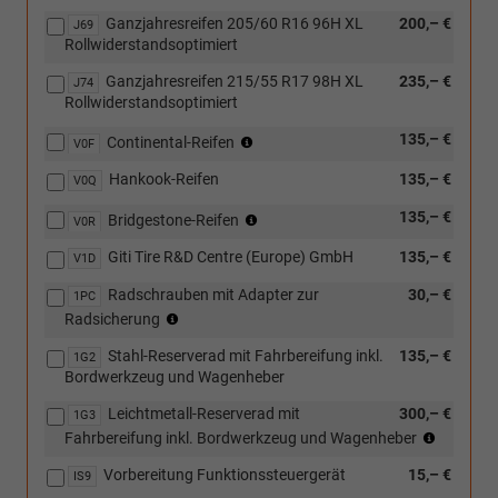
Ganzjahresreifen 205/60 R16 96H XL
200,– €
J69
Rollwiderstandsoptimiert
Ganzjahresreifen 215/55 R17 98H XL
235,– €
J74
Rollwiderstandsoptimiert
(nur
135,– €
Continental-Reifen
V0F
in
Hankook-Reifen
135,– €
Verbindung
V0Q
mit
(nur
135,– €
Bridgestone-Reifen
V0R
[J69]
in
Ganzjahresreifen
Giti Tire R&D Centre (Europe) GmbH
135,– €
Verbindung
V1D
205/60
mit
R16
Radschrauben mit Adapter zur
30,– €
1PC
[J69]
96H
(nur
Radsicherung
Ganzjahresreifen
XL
in
205/60
oder
Stahl-Reserverad mit Fahrbereifung inkl.
135,– €
Verbindung
1G2
R16
[J74]
Bordwerkzeug und Wagenheber
mit
96H
Ganzjahresreifen
Leichtmetallräder)
XL
Leichtmetall-Reserverad mit
215/55
300,– €
1G3
oder
R17
(nur
Fahrbereifung inkl. Bordwerkzeug und Wagenheber
[J74]
98H
in
Ganzjahresreifen
Vorbereitung Funktionssteuergerät
15,– €
XL)
Verbind
IS9
215/55