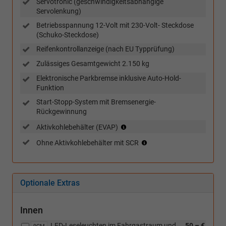
Servotronic (geschwindigkeitsabhängige
Servolenkung)
Betriebsspannung 12-Volt mit 230-Volt- Steckdose
(Schuko-Steckdose)
Reifenkontrollanzeige (nach EU Typprüfung)
Zulässiges Gesamtgewicht 2.150 kg
Elektronische Parkbremse inklusive Auto-Hold-
Funktion
Start-Stopp-System mit Bremsenergie-
Rückgewinnung
(nur
Aktivkohlebehälter (EVAP)
in
(nur
Ohne Aktivkohlebehälter mit SCR
Verbindung
in
mit
Verbindung
TSI)
mit
TDI)
Optionale Extras
Innen
LED-Leseleuchten im Fahrgastraum und
50,– €