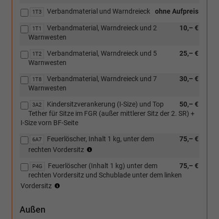
Verbandmaterial und Warndreieck
ohne Aufpreis
1T3
Verbandmaterial, Warndreieck und 2
10,– €
1T1
Warnwesten
Verbandmaterial, Warndreieck und 5
25,– €
1T2
Warnwesten
Verbandmaterial, Warndreieck und 7
30,– €
1T8
Warnwesten
Kindersitzverankerung (I-Size) und Top
50,– €
3A2
Tether für Sitze im FGR (außer mittlerer Sitz der 2. SR) +
I-Size vorn BF-Seite
Feuerlöscher, Inhalt 1 kg, unter dem
75,– €
6A7
(nur
rechten Vordersitz
in
Feuerlöscher (Inhalt 1 kg) unter dem
75,– €
Verbindung
P4G
rechten Vordersitz und Schublade unter dem linken
mit
(nur
[ZWY]
Vordersitz
in
Abwahl
Verbindung
AGR
Außen
mit
ergoComfort