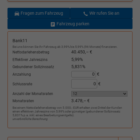
Fragen zum Fahrzeug
Wir rufen Sie an
Fahrzeug parken
Bank11
Bei uns können Sie Ihr Fahrzeug ab 3,99% bis 5,99% (96 Monate) finanzieren.
40.450,– €
Nettodarlehensbetrag
5,99%
Effektiver Jahreszins
5,831%
Gebundener Sollzinssatz
€
Anzahlung
€
Schlussrate
Anzahl der Monatsraten
3.478,– €
Monatsraten
Bei einem Nettodarlehensbetrag von 5.000,- EUR erhalten zwei Drittel der Kunden
einen effektiven Jahreszins von 5,99% oder günstiger (gebundener Sollzinssatz
5,831% p.a. inkl. eines Bearbeitungsentgelts).
unverbindliche Berechnung