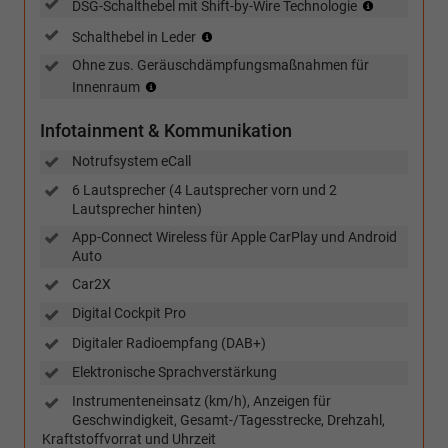
(nur
DSG-Schalthebel mit Shift-by-Wire Technologie
in
(für
Schalthebel in Leder
Verindung
Handschalter)
mit
Ohne zus. Geräuschdämpfungsmaßnahmen für
DSG)
(nur
Innenraum
in
Verbindung
Infotainment & Kommunikation
mit
TSI
Notrufsystem eCall
und
6 Lautsprecher (4 Lautsprecher vorn und 2
eHybrid)
Lautsprecher hinten)
App-Connect Wireless für Apple CarPlay und Android
Auto
Car2X
Digital Cockpit Pro
Digitaler Radioempfang (DAB+)
Elektronische Sprachverstärkung
Instrumenteneinsatz (km/h), Anzeigen für
Geschwindigkeit, Gesamt-/Tagesstrecke, Drehzahl,
Kraftstoffvorrat und Uhrzeit