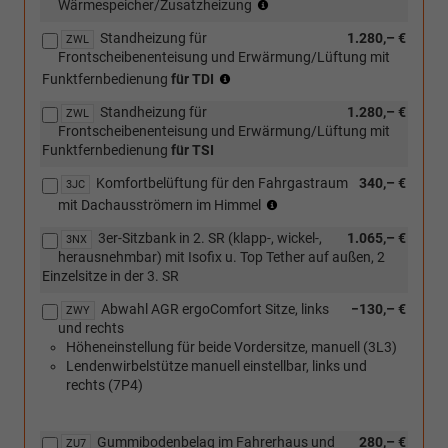
(nur
Wärmespeicher/Zusatzheizung
ergoComfort
für
Sitze)
Standheizung für
1.280,– €
TDI)
ZWL
Frontscheibenenteisung und Erwärmung/Lüftung mit
(nur
(nur
in
Funktfernbedienung
für TDI
in
Verbindung
Standheizung für
1.280,– €
Verbindung
ZWL
mit
Frontscheibenenteisung und Erwärmung/Lüftung mit
mit
[ZWL]
Funktfernbedienung
für TSI
TDI
Standheizung)
und
Komfortbelüftung für den Fahrgastraum
340,– €
3JC
[7E0]
(nicht
mit Dachausströmern im Himmel
Ohne
in
Wärmespeicher/Zusatzheizung)
3er-Sitzbank in 2. SR (klapp-, wickel-,
1.065,– €
Verbindung
3NX
herausnehmbar) mit Isofix u. Top Tether auf außen, 2
mit
Einzelsitze in der 3. SR
[ZXC]
Festes
Abwahl AGR ergoComfort Sitze, links
−130,– €
ZWY
Panoramadach
und rechts
und
Höheneinstellung für beide Vordersitze, manuell (3L3)
[3CT]
Lendenwirbelstütze manuell einstellbar, links und
Verstellbare
rechts (7P4)
Gittertrennwand
i.Fahrgast-
/Laderaum,
Gummibodenbelag im Fahrerhaus und
280,– €
ZU7