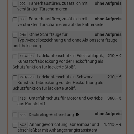
[ZWY]
Sitze)
Fahrerhaustüren, zusätzlich mit
ohne Aufpreis
0D2
Abwahl
verstärkten Türscharnieren
AGR
ergoComfort
Fahrerhaustüren, zusätzlich mit
ohne Aufpreis
0D3
Sitze)
verstärkten Türscharnieren auf der Fahrerseite
Ohne Schriftzüge für
ohne Aufpreis
0NA
Typ-/Modellbezeichnung und ohne Aktionsschriftzüge
und -beklebung
Ladekantenschutz in Edelstahloptik,
210,– €
YFG/SR3
Kunststoffabdeckung vor der Hecköffnung als
Schutzfunktion für lackierte Stoßf.
Ladekantenschutz in Schwarz,
210,– €
YFH/SR3
Kunststoffabdeckung vor der Hecköffnung als
Schutzfunktion für lackierte Stoßf.
Unterfahrschutz für Motor und Getriebe
360,– €
1SB
aus Kunststoff
(Entfall
ohne Aufpreis
Dachreling-Vorbereitung
3S6
der
Anhängevorrichtung, abnehmbar und
1.415,– €
Dachreling)
AG2
abschließbar mit Anhängerrangierassistent