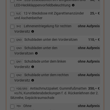
9CM
(nicht
LED-Heckklappenvorfeldbeleuchtung
in
12-V-Steckdose mit Zigarettenanzünder
25,– €
Verbindung
9JC
und Aschenbecher
mit
[3RE]
Lehnenentriegelung für rechten
ohne Aufpreis
3H2
Heckflügeltüren
(nur
Vordersitz
mit
in
Fensterausschnitten,
Schubladen unter den Vordersitzen
110,– €
Verbindung
QN3
asymmetrisch
mit
geteilt)
Schubladen unter den
ohne Aufpreis
QN3
[ZWY]
(nur
Vordersitzen
Abwahl
in
AGR
Schublade unter dem linken
ohne Aufpreis
Verbindung
QN1
ergoComfort
(nur
mit
Vordersitz
Sitze)
in
[ZWY]
Schublade unter dem rechten
ohne Aufpreis
Verbindung
QN2
Abwahl
(nur
mit
Vordersitz
AGR
in
[ZWY]
ergoComfort
Antischmutzpaket: Gummifußmatten
350,– €
Verbindung
YDE/SR3
Abwahl
Sitze)
vo/hi, Kunstlederabdeckungen f. d. Rückenlehnen der 2.
mit
AGR
Sitzreihe, Gepäckraumschale
[ZWY]
ergoComfort
Abwahl
Sitze)
Ohne
ohne Aufpreis
7E0
AGR