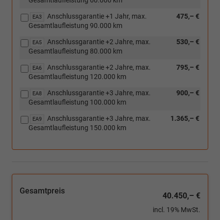
Gesamtlaufleistung 60.000 km
ABH-
hinten,
Programmierung
Hochstandsfahrwerk)
Anschlussgarantie +1 Jahr, max.
475,– €
EA3
oder
Gesamtlaufleistung 90.000 km
[IS4]
Funktionssteuergerät
Anschlussgarantie +2 Jahre, max.
530,– €
EA5
mit
Gesamtlaufleistung 80.000 km
Steuerung
Energiemanagement
Anschlussgarantie +2 Jahre, max.
795,– €
EA6
für
Gesamtlaufleistung 120.000 km
Vorbereitung
Anschlussgarantie +3 Jahre, max.
900,– €
Zweitbatterie)
EA8
Gesamtlaufleistung 100.000 km
Anschlussgarantie +3 Jahre, max.
1.365,– €
EA9
Gesamtlaufleistung 150.000 km
Gesamtpreis
40.450,– €
incl. 19% MwSt.