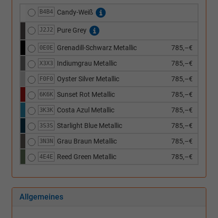
B4B4
Candy-Weiß
J2J2
Pure Grey
Grenadill-Schwarz Metallic
785,–€
0E0E
Indiumgrau Metallic
785,–€
X3X3
Oyster Silver Metallic
785,–€
F0F0
Sunset Rot Metallic
785,–€
6K6K
Costa Azul Metallic
785,–€
3K3K
Starlight Blue Metallic
785,–€
3S3S
Grau Braun Metallic
785,–€
3N3N
Reed Green Metallic
785,–€
4E4E
Allgemeines