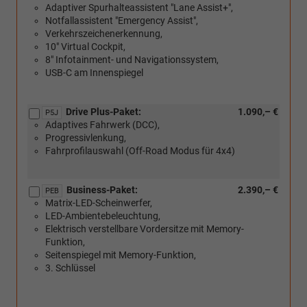
Adaptiver Spurhalteassistent "Lane Assist+",
Ladeboden
Notfallassistent "Emergency Assist",
im
Verkehrszeichenerkennung,
Gepäckraum)
10" Virtual Cockpit,
8" Infotainment- und Navigationssystem,
USB-C am Innenspiegel
Drive Plus-Paket:
1.090,– €
P5J
Adaptives Fahrwerk (DCC),
Progressivlenkung,
Fahrprofilauswahl (Off-Road Modus für 4x4)
Business-Paket:
2.390,– €
PEB
Matrix-LED-Scheinwerfer,
LED-Ambientebeleuchtung,
Elektrisch verstellbare Vordersitze mit Memory-
Funktion,
Seitenspiegel mit Memory-Funktion,
3. Schlüssel