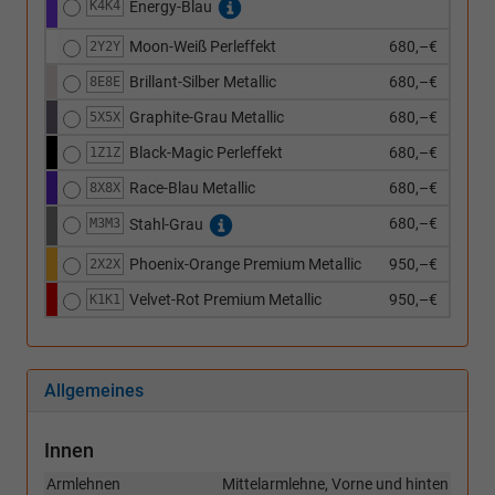
K4K4
Energy-Blau
Moon-Weiß Perleffekt
680,–€
2Y2Y
Brillant-Silber Metallic
680,–€
8E8E
Graphite-Grau Metallic
680,–€
5X5X
Black-Magic Perleffekt
680,–€
1Z1Z
Race-Blau Metallic
680,–€
8X8X
680,–€
M3M3
Stahl-Grau
Phoenix-Orange Premium Metallic
950,–€
2X2X
Velvet-Rot Premium Metallic
950,–€
K1K1
Allgemeines
Innen
Armlehnen
Mittelarmlehne, Vorne und hinten