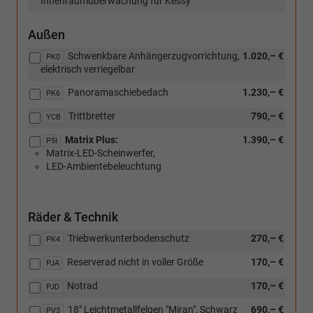
Innenraumüberwachung für Kessy
Außen
Schwenkbare Anhängerzugvorrichtung,
1.020,– €
PK0
elektrisch verriegelbar
Panoramaschiebedach
1.230,– €
PK6
Trittbretter
790,– €
YCB
Matrix Plus:
1.390,– €
P5I
Matrix-LED-Scheinwerfer,
LED-Ambientebeleuchtung
Räder & Technik
Triebwerkunterbodenschutz
270,– €
PK4
Reserverad nicht in voller Größe
170,– €
PJA
Notrad
170,– €
PJD
18" Leichtmetallfelgen "Miran", Schwarz
690,– €
PV3