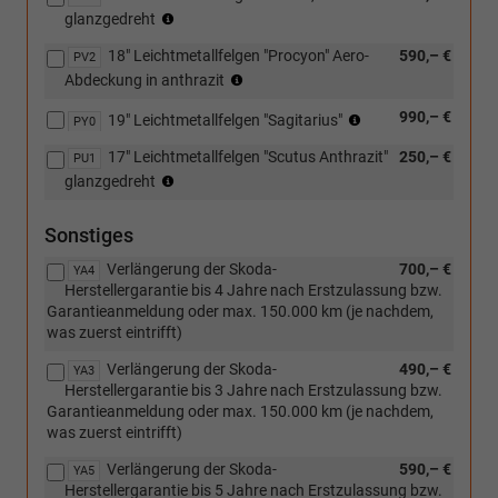
Reifen:
glanzgedreht
215/50
18" Leichtmetallfelgen "Procyon" Aero-
590,– €
R18
PV2
Reifen:
(4x2),
Abdeckung in anthrazit
215/50
225/50
Reifen:
990,– €
R18
19" Leichtmetallfelgen "Sagitarius"
R18
PY0
225/40
(4x2),
(4x4)
17" Leichtmetallfelgen "Scutus Anthrazit"
250,– €
R19
PU1
225/50
Reifen:
(4x2),
glanzgedreht
R18
215/55
225/45
(4x4)
R17
R19
Sonstiges
(4x2),
(4x4)
225/55
Verlängerung der Skoda-
700,– €
YA4
R17
Herstellergarantie bis 4 Jahre nach Erstzulassung bzw.
(4x4)
Garantieanmeldung oder max. 150.000 km (je nachdem,
was zuerst eintrifft)
Verlängerung der Skoda-
490,– €
YA3
Herstellergarantie bis 3 Jahre nach Erstzulassung bzw.
Garantieanmeldung oder max. 150.000 km (je nachdem,
was zuerst eintrifft)
Verlängerung der Skoda-
590,– €
YA5
Herstellergarantie bis 5 Jahre nach Erstzulassung bzw.