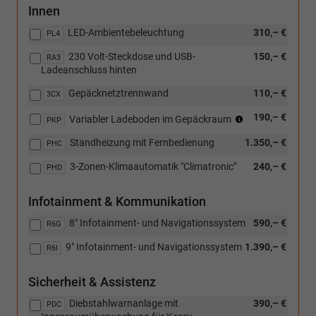
Innen
LED-Ambientebeleuchtung
310,– €
PL4
230 Volt-Steckdose und USB-
150,– €
RA3
Ladeanschluss hinten
Gepäcknetztrennwand
110,– €
3CX
(Nicht
190,– €
Variabler Ladeboden im Gepäckraum
PKP
in
Standheizung mit Fernbedienung
1.350,– €
Verbindung
PHC
mit:
3-Zonen-Klimaautomatik "Climatronic"
240,– €
PHD
[W5K]
Funktionales
Paket
Infotainment & Kommunikation
und
8" Infotainment- und Navigationssystem
590,– €
[PJA]
R6G
Reserverad
9" Infotainment- und Navigationssystem
1.390,– €
R6I
nicht
in
voller
Sicherheit & Assistenz
Größe)
Diebstahlwarnanlage mit
390,– €
PDC