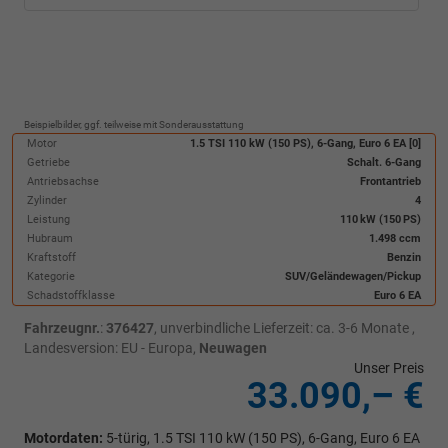
Beispielbilder, ggf. teilweise mit Sonderausstattung
Motor
1.5 TSI 110 kW (150 PS), 6-Gang, Euro 6 EA [0]
Getriebe
Schalt. 6-Gang
Antriebsachse
Frontantrieb
Zylinder
4
Leistung
110 kW (150 PS)
Hubraum
1.498 ccm
Kraftstoff
Benzin
Kategorie
SUV/Geländewagen/Pickup
Schadstoffklasse
Euro 6 EA
Fahrzeugnr.
:
376427
, unverbindliche Lieferzeit: ca. 3-6 Monate ,
Landesversion: EU - Europa,
Neuwagen
Unser Preis
33.090,– €
Motordaten:
5-türig, 1.5 TSI 110 kW (150 PS), 6-Gang, Euro 6 EA