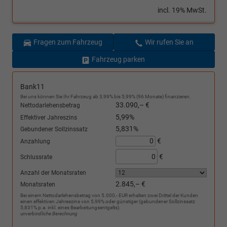
incl. 19% MwSt.
Fragen zum Fahrzeug
Wir rufen Sie an
Fahrzeug parken
Bank11
Bei uns können Sie Ihr Fahrzeug ab 3,99% bis 5,99% (96 Monate) finanzieren.
33.090,– €
Nettodarlehensbetrag
5,99%
Effektiver Jahreszins
5,831%
Gebundener Sollzinssatz
€
Anzahlung
€
Schlussrate
Anzahl der Monatsraten
2.845,– €
Monatsraten
Bei einem Nettodarlehensbetrag von 5.000,- EUR erhalten zwei Drittel der Kunden
einen effektiven Jahreszins von 5,99% oder günstiger (gebundener Sollzinssatz
5,831% p.a. inkl. eines Bearbeitungsentgelts).
unverbindliche Berechnung