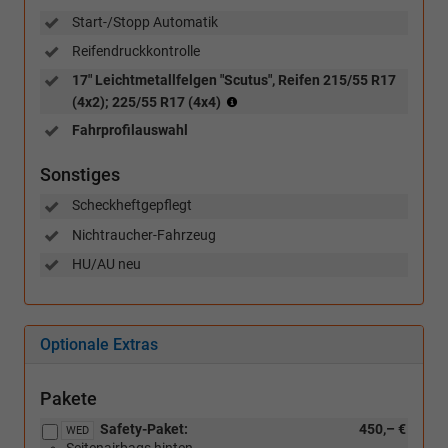
Start-/Stopp Automatik
Reifendruckkontrolle
17" Leichtmetallfelgen "Scutus", Reifen 215/55 R17
Reifen:
(4x2); 225/55 R17 (4x4)
215/55
Fahrprofilauswahl
R17
(4x2),
Sonstiges
225/55
R17
Scheckheftgepflegt
(4x4)
Nichtraucher-Fahrzeug
HU/AU neu
Optionale Extras
Pakete
Safety-Paket:
450,– €
WED