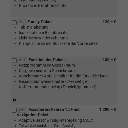
Seitenairbags hinten,
Proaktiver Beifahrerschutz
Family-Paket:
120,– €
P5L
Tablet-Halterung,
Isofix auf dem Beifahrersitz,
Elektrische Kindersicherung,
Klapptische an der Rückseite der Vordersitze
Funktionales Paket:
100,– €
W5K
Netzprogramm im Gepäckraum,
Cargoelemente im Gepäckraum,
Abnehmbarer Abfallbehälter für die Türverkleidung,
Gepäckraumwendematte - Zweiseitiger
Kofferraumbodenbelag (Teppich/gummiert)
(Nicht
in
Assistiertes Fahren 1.5+ mit
1.290,– €
Verbindung
WEC
Navigation-Paket:
mit:
Adaptive Geschwindigkeitsregelung (ACC),
[PKP]
Totwinkelassistent "Side Assist",
Variabler