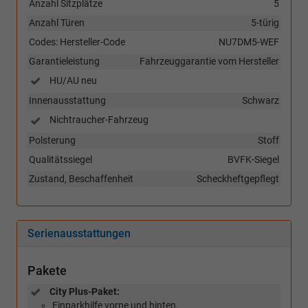
Anzahl Sitzplätze
5
Anzahl Türen
5-türig
Codes: Hersteller-Code
NU7DM5-WEF
Garantieleistung
Fahrzeuggarantie vom Hersteller
HU/AU neu
Innenausstattung
Schwarz
Nichtraucher-Fahrzeug
Polsterung
Stoff
Qualitätssiegel
BVFK-Siegel
Zustand, Beschaffenheit
Scheckheftgepflegt
Serienausstattungen
Pakete
City Plus-Paket:
Einparkhilfe vorne und hinten,