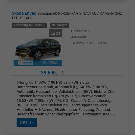
Skoda Enyaq
Selection 60 FÖRDERFÄHIG NAVI ACC KAMERA SHZ
LED 19" ALU
Fahrzeug-Nr: 369696
Neuwagen
Heckantrieb
21
Automatik
140 kW (190 PS)
Elektro
39.690,– €
5-türig, 60 140KW (190 PS) 58,0 kWh netto
Batterieenergiegehalt, Automatik [0], 140 kW (190 PS),
Automatik, Heckantrieb, Vollelektrisch (BEV), Elektro, CO₂-
Emission kombiniert 0 g/km (WLTP), Stromverbrauch
15.60 kWh/100km (WLTP), CO₂-Klasse A, Qualitätssiegel:
BVFK-Siegel, Garantieleistung: Fahrzeuggarantie vom
Hersteller, HU/AU neu, Nichtraucher-Fahrzeug, Zustand,
Beschaffenheit: Scheckheftgepflegt, Fahrzeugnr.: 369696
Details »