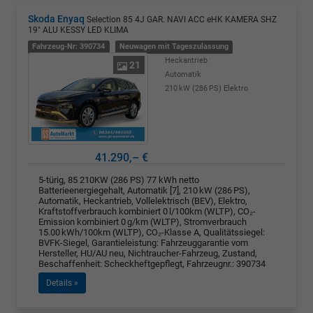
Skoda Enyaq
Selection 85 4J GAR. NAVI ACC eHK KAMERA SHZ
19" ALU KESSY LED KLIMA
Fahrzeug-Nr: 390734
Neuwagen mit Tageszulassung
Heckantrieb
21
Automatik
210 kW (286 PS)
Elektro
41.290,– €
5-türig, 85 210KW (286 PS) 77 kWh netto
Batterieenergiegehalt, Automatik [7], 210 kW (286 PS),
Automatik, Heckantrieb, Vollelektrisch (BEV), Elektro,
Kraftstoffverbrauch kombiniert 0 l/100km (WLTP), CO₂-
Emission kombiniert 0 g/km (WLTP), Stromverbrauch
15.00 kWh/100km (WLTP), CO₂-Klasse A, Qualitätssiegel:
BVFK-Siegel, Garantieleistung: Fahrzeuggarantie vom
Hersteller, HU/AU neu, Nichtraucher-Fahrzeug, Zustand,
Beschaffenheit: Scheckheftgepflegt, Fahrzeugnr.: 390734
Details »