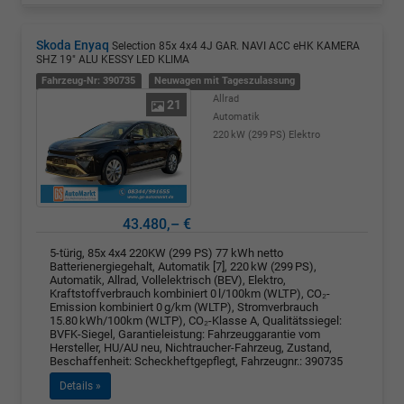
Skoda Enyaq
Selection 85x 4x4 4J GAR. NAVI ACC eHK KAMERA
SHZ 19" ALU KESSY LED KLIMA
Fahrzeug-Nr: 390735
Neuwagen mit Tageszulassung
Allrad
21
Automatik
220 kW (299 PS)
Elektro
43.480,– €
5-türig, 85x 4x4 220KW (299 PS) 77 kWh netto
Batterienergiegehalt, Automatik [7], 220 kW (299 PS),
Automatik, Allrad, Vollelektrisch (BEV), Elektro,
Kraftstoffverbrauch kombiniert 0 l/100km (WLTP), CO₂-
Emission kombiniert 0 g/km (WLTP), Stromverbrauch
15.80 kWh/100km (WLTP), CO₂-Klasse A, Qualitätssiegel:
BVFK-Siegel, Garantieleistung: Fahrzeuggarantie vom
Hersteller, HU/AU neu, Nichtraucher-Fahrzeug, Zustand,
Beschaffenheit: Scheckheftgepflegt, Fahrzeugnr.: 390735
Details »