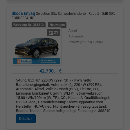
Skoda Enyaq
Selection 85x Schwerbehinderten Rabatt - GdB 50%
FÖRDERFÄHIG
Fahrzeug-Nr: 388210
Neuwagen
Allrad
21
Automatik
220 kW (299 PS)
Elektro
42.790,– €
5-türig, 85x 4x4 220KW (299 PS) 77 kWh netto
Batterienergiegehalt, Automatik [0], 220 kW (299 PS),
Automatik, Allrad, Vollelektrisch (BEV), Elektro, CO₂-
Emission kombiniert 0 g/km (WLTP), Stromverbrauch
15.80 kWh/100km (WLTP), CO₂-Klasse A, Qualitätssiegel:
BVFK-Siegel, Garantieleistung: Fahrzeuggarantie vom
Hersteller, HU/AU neu, Nichtraucher-Fahrzeug, Zustand,
Beschaffenheit: Scheckheftgepflegt, Fahrzeugnr.: 388210
Details »