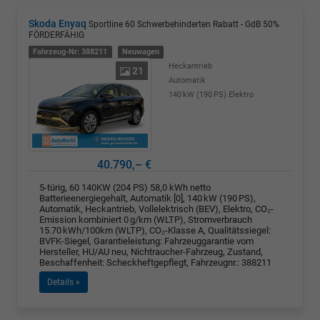
Skoda Enyaq
Sportline 60 Schwerbehinderten Rabatt - GdB 50%
FÖRDERFÄHIG
Fahrzeug-Nr: 388211
Neuwagen
Heckantrieb
21
Automatik
140 kW (190 PS)
Elektro
40.790,– €
5-türig, 60 140KW (204 PS) 58,0 kWh netto
Batterieenergiegehalt, Automatik [0], 140 kW (190 PS),
Automatik, Heckantrieb, Vollelektrisch (BEV), Elektro, CO₂-
Emission kombiniert 0 g/km (WLTP), Stromverbrauch
15.70 kWh/100km (WLTP), CO₂-Klasse A, Qualitätssiegel:
BVFK-Siegel, Garantieleistung: Fahrzeuggarantie vom
Hersteller, HU/AU neu, Nichtraucher-Fahrzeug, Zustand,
Beschaffenheit: Scheckheftgepflegt, Fahrzeugnr.: 388211
Details »