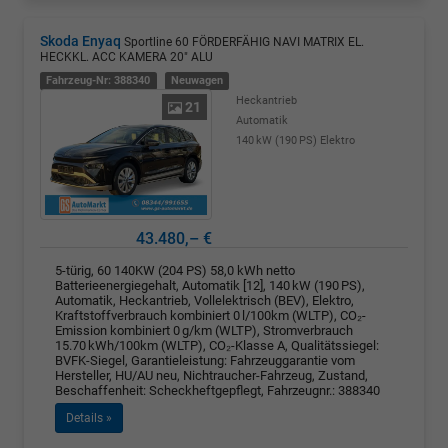
Skoda Enyaq
Sportline 60 FÖRDERFÄHIG NAVI MATRIX EL.
HECKKL. ACC KAMERA 20" ALU
Fahrzeug-Nr: 388340
Neuwagen
Heckantrieb
21
Automatik
140 kW (190 PS)
Elektro
43.480,– €
5-türig, 60 140KW (204 PS) 58,0 kWh netto
Batterieenergiegehalt, Automatik [12], 140 kW (190 PS),
Automatik, Heckantrieb, Vollelektrisch (BEV), Elektro,
Kraftstoffverbrauch kombiniert 0 l/100km (WLTP), CO₂-
Emission kombiniert 0 g/km (WLTP), Stromverbrauch
15.70 kWh/100km (WLTP), CO₂-Klasse A, Qualitätssiegel:
BVFK-Siegel, Garantieleistung: Fahrzeuggarantie vom
Hersteller, HU/AU neu, Nichtraucher-Fahrzeug, Zustand,
Beschaffenheit: Scheckheftgepflegt, Fahrzeugnr.: 388340
Details »