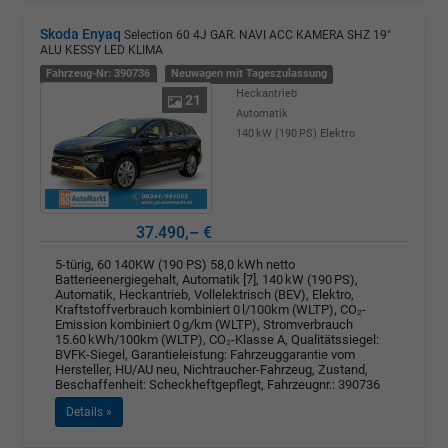
Skoda Enyaq
Selection 60 4J GAR. NAVI ACC KAMERA SHZ 19"
ALU KESSY LED KLIMA
Fahrzeug-Nr: 390736
Neuwagen mit Tageszulassung
Heckantrieb
21
Automatik
140 kW (190 PS)
Elektro
37.490,– €
5-türig, 60 140KW (190 PS) 58,0 kWh netto
Batterieenergiegehalt, Automatik [7], 140 kW (190 PS),
Automatik, Heckantrieb, Vollelektrisch (BEV), Elektro,
Kraftstoffverbrauch kombiniert 0 l/100km (WLTP), CO₂-
Emission kombiniert 0 g/km (WLTP), Stromverbrauch
15.60 kWh/100km (WLTP), CO₂-Klasse A, Qualitätssiegel:
BVFK-Siegel, Garantieleistung: Fahrzeuggarantie vom
Hersteller, HU/AU neu, Nichtraucher-Fahrzeug, Zustand,
Beschaffenheit: Scheckheftgepflegt, Fahrzeugnr.: 390736
Details »