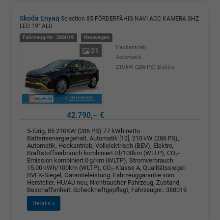
Skoda Enyaq
Selection 85 FÖRDERFÄHIG NAVI ACC KAMERA SHZ
LED 19" ALU
Fahrzeug-Nr: 388019
Neuwagen
Heckantrieb
21
Automatik
210 kW (286 PS)
Elektro
42.790,– €
5-türig, 85 210KW (286 PS) 77 kWh netto
Batterieenergiegehalt, Automatik [12], 210 kW (286 PS),
Automatik, Heckantrieb, Vollelektrisch (BEV), Elektro,
Kraftstoffverbrauch kombiniert 0 l/100km (WLTP), CO₂-
Emission kombiniert 0 g/km (WLTP), Stromverbrauch
15.00 kWh/100km (WLTP), CO₂-Klasse A, Qualitätssiegel:
BVFK-Siegel, Garantieleistung: Fahrzeuggarantie vom
Hersteller, HU/AU neu, Nichtraucher-Fahrzeug, Zustand,
Beschaffenheit: Scheckheftgepflegt, Fahrzeugnr.: 388019
Details »