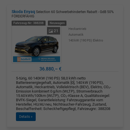
Skoda Enyaq
Selection 60 Schwerbehinderten Rabatt - GdB 50%
FÖRDERFÄHIG
Fahrzeug-Nr: 388208
Neuwagen
Heckantrieb
21
Automatik
140 kW (190 PS)
Elektro
36.880,– €
5-türig, 60 140KW (190 PS) 58,0 kWh netto
Batterieenergiegehalt, Automatik [0], 140 kW (190 PS),
Automatik, Heckantrieb, Vollelektrisch (BEV), Elektro, CO₂-
Emission kombiniert 0 g/km (WLTP), Stromverbrauch
15.60 kWh/100km (WLTP), CO₂-Klasse A, Qualitätssiegel:
BVFK-Siegel, Garantieleistung: Fahrzeuggarantie vom
Hersteller, HU/AU neu, Nichtraucher-Fahrzeug, Zustand,
Beschaffenheit: Scheckheftgepflegt, Fahrzeugnr.: 388208
Details »