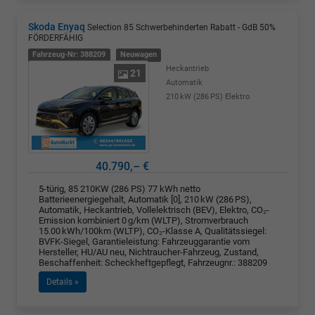
Skoda Enyaq
Selection 85 Schwerbehinderten Rabatt - GdB 50%
FÖRDERFÄHIG
Fahrzeug-Nr: 388209
Neuwagen
Heckantrieb
21
Automatik
210 kW (286 PS)
Elektro
40.790,– €
5-türig, 85 210KW (286 PS) 77 kWh netto
Batterieenergiegehalt, Automatik [0], 210 kW (286 PS),
Automatik, Heckantrieb, Vollelektrisch (BEV), Elektro, CO₂-
Emission kombiniert 0 g/km (WLTP), Stromverbrauch
15.00 kWh/100km (WLTP), CO₂-Klasse A, Qualitätssiegel:
BVFK-Siegel, Garantieleistung: Fahrzeuggarantie vom
Hersteller, HU/AU neu, Nichtraucher-Fahrzeug, Zustand,
Beschaffenheit: Scheckheftgepflegt, Fahrzeugnr.: 388209
Details »