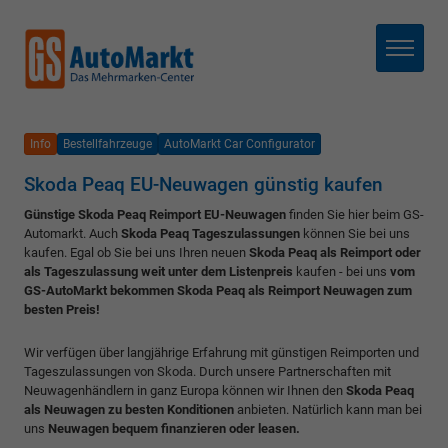
Menü
Info
Bestellfahrzeuge
AutoMarkt Car Configurator
Skoda Peaq EU-Neuwagen günstig kaufen
Günstige Skoda Peaq Reimport EU-Neuwagen
finden Sie hier beim GS-
Automarkt. Auch
Skoda Peaq Tageszulassungen
können Sie bei uns
kaufen. Egal ob Sie bei uns Ihren neuen
Skoda Peaq als Reimport oder
als Tageszulassung weit unter dem Listenpreis
kaufen - bei uns
vom
GS-AutoMarkt bekommen Skoda Peaq als Reimport Neuwagen zum
besten Preis!
Wir verfügen über langjährige Erfahrung mit günstigen Reimporten und
Tageszulassungen von Skoda. Durch unsere Partnerschaften mit
Neuwagenhändlern in ganz Europa können wir Ihnen den
Skoda Peaq
als Neuwagen zu besten Konditionen
anbieten. Natürlich kann man bei
uns
Neuwagen bequem finanzieren oder leasen.