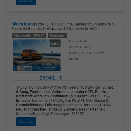
Details »
Skoda Karoq
Extra 1, 0 TSI 2ZoKlima Kamera 2x Einparkhilfe Alu
Felgen 5J Garantie Sitzheizung LED Scheinwerfer ACC
Fahrzeug-Nr: 390257
Neuwagen
Frontantrieb
6
Schalt. 6-Gang
85 kW (116 PS)
999 ccm
Benzin
28.943,– €
5-türig, 1.0l TSI, 85 kW (116 PS), 999 cm³, 3 Zylinder, Schalt.
6-Gang, Frontantrieb, Verbrennungsmotor (ICE), Benzin,
Kraftstoffverbrauch kombiniert 5,9 l/100km (WLTP), CO₂-
Emission kombiniert 134.00 g/km (WLTP), CO₂-Klasse D,
Garantieleistung: Fahrzeuggarantie vom Hersteller, HU/AU
neu, Nichtraucher-Fahrzeug, Zustand, Beschaffenheit:
Scheckheftgepflegt, Fahrzeugnr.: 390257
Details »