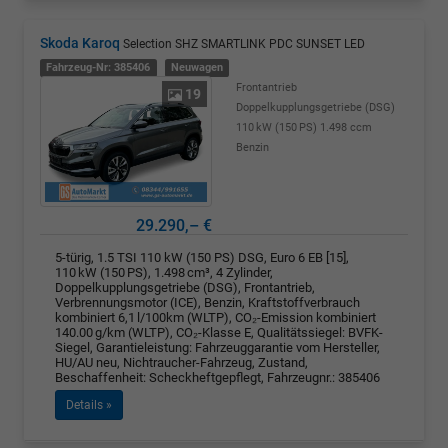
Skoda Karoq
Selection SHZ SMARTLINK PDC SUNSET LED
Fahrzeug-Nr: 385406
Neuwagen
Frontantrieb
19
Doppelkupplungsgetriebe (DSG)
110 kW (150 PS)
1.498 ccm
Benzin
29.290,– €
5-türig, 1.5 TSI 110 kW (150 PS) DSG, Euro 6 EB [15],
110 kW (150 PS), 1.498 cm³, 4 Zylinder,
Doppelkupplungsgetriebe (DSG), Frontantrieb,
Verbrennungsmotor (ICE), Benzin, Kraftstoffverbrauch
kombiniert 6,1 l/100km (WLTP), CO₂-Emission kombiniert
140.00 g/km (WLTP), CO₂-Klasse E, Qualitätssiegel: BVFK-
Siegel, Garantieleistung: Fahrzeuggarantie vom Hersteller,
HU/AU neu, Nichtraucher-Fahrzeug, Zustand,
Beschaffenheit: Scheckheftgepflegt, Fahrzeugnr.: 385406
Details »