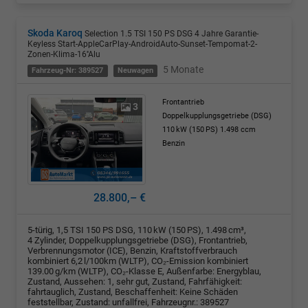
Skoda Karoq
Selection 1.5 TSI 150 PS DSG 4 Jahre Garantie-
Keyless Start-AppleCarPlay-AndroidAuto-Sunset-Tempomat-2-
Zonen-Klima-16''Alu
5 Monate
Fahrzeug-Nr: 389527
Neuwagen
Frontantrieb
3
Doppelkupplungsgetriebe (DSG)
110 kW (150 PS)
1.498 ccm
Benzin
28.800,– €
5-türig, 1,5 TSI 150 PS DSG, 110 kW (150 PS), 1.498 cm³,
4 Zylinder, Doppelkupplungsgetriebe (DSG), Frontantrieb,
Verbrennungsmotor (ICE), Benzin, Kraftstoffverbrauch
kombiniert 6,2 l/100km (WLTP), CO₂-Emission kombiniert
139.00 g/km (WLTP), CO₂-Klasse E, Außenfarbe: Energyblau,
Zustand, Aussehen: 1, sehr gut, Zustand, Fahrfähigkeit:
fahrtauglich, Zustand, Beschaffenheit: Keine Schäden
feststellbar, Zustand: unfallfrei, Fahrzeugnr.: 389527