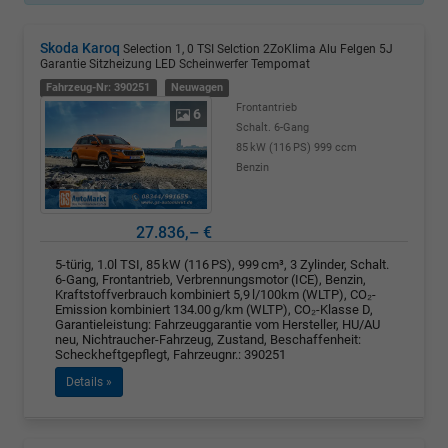
Skoda Karoq
Selection 1, 0 TSI Selction 2ZoKlima Alu Felgen 5J
Garantie Sitzheizung LED Scheinwerfer Tempomat
Fahrzeug-Nr: 390251
Neuwagen
Frontantrieb
6
Schalt. 6-Gang
85 kW (116 PS)
999 ccm
Benzin
27.836,– €
5-türig, 1.0l TSI, 85 kW (116 PS), 999 cm³, 3 Zylinder, Schalt.
6-Gang, Frontantrieb, Verbrennungsmotor (ICE), Benzin,
Kraftstoffverbrauch kombiniert 5,9 l/100km (WLTP), CO₂-
Emission kombiniert 134.00 g/km (WLTP), CO₂-Klasse D,
Garantieleistung: Fahrzeuggarantie vom Hersteller, HU/AU
neu, Nichtraucher-Fahrzeug, Zustand, Beschaffenheit:
Scheckheftgepflegt, Fahrzeugnr.: 390251
Details »