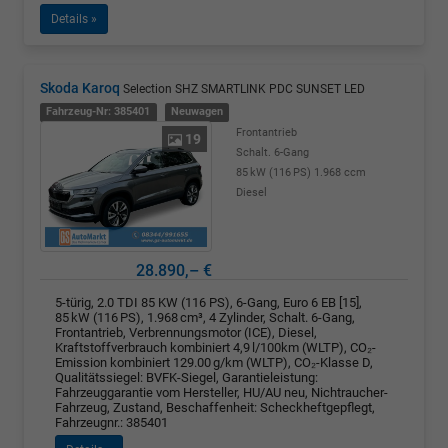
Details »
Skoda Karoq
Selection SHZ SMARTLINK PDC SUNSET LED
Fahrzeug-Nr: 385401
Neuwagen
Frontantrieb
19
Schalt. 6-Gang
85 kW (116 PS)
1.968 ccm
Diesel
28.890,– €
5-türig, 2.0 TDI 85 KW (116 PS), 6-Gang, Euro 6 EB [15],
85 kW (116 PS), 1.968 cm³, 4 Zylinder, Schalt. 6-Gang,
Frontantrieb, Verbrennungsmotor (ICE), Diesel,
Kraftstoffverbrauch kombiniert 4,9 l/100km (WLTP), CO₂-
Emission kombiniert 129.00 g/km (WLTP), CO₂-Klasse D,
Qualitätssiegel: BVFK-Siegel, Garantieleistung:
Fahrzeuggarantie vom Hersteller, HU/AU neu, Nichtraucher-
Fahrzeug, Zustand, Beschaffenheit: Scheckheftgepflegt,
Fahrzeugnr.: 385401