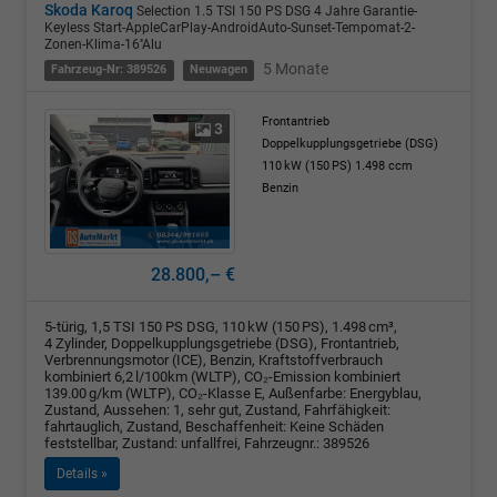
Skoda Karoq
Selection 1.5 TSI 150 PS DSG 4 Jahre Garantie-
Keyless Start-AppleCarPlay-AndroidAuto-Sunset-Tempomat-2-
Zonen-Klima-16''Alu
5 Monate
Fahrzeug-Nr: 389526
Neuwagen
Frontantrieb
3
Doppelkupplungsgetriebe (DSG)
110 kW (150 PS)
1.498 ccm
Benzin
28.800,– €
5-türig, 1,5 TSI 150 PS DSG, 110 kW (150 PS), 1.498 cm³,
4 Zylinder, Doppelkupplungsgetriebe (DSG), Frontantrieb,
Verbrennungsmotor (ICE), Benzin, Kraftstoffverbrauch
kombiniert 6,2 l/100km (WLTP), CO₂-Emission kombiniert
139.00 g/km (WLTP), CO₂-Klasse E, Außenfarbe: Energyblau,
Zustand, Aussehen: 1, sehr gut, Zustand, Fahrfähigkeit:
fahrtauglich, Zustand, Beschaffenheit: Keine Schäden
feststellbar, Zustand: unfallfrei, Fahrzeugnr.: 389526
Details »