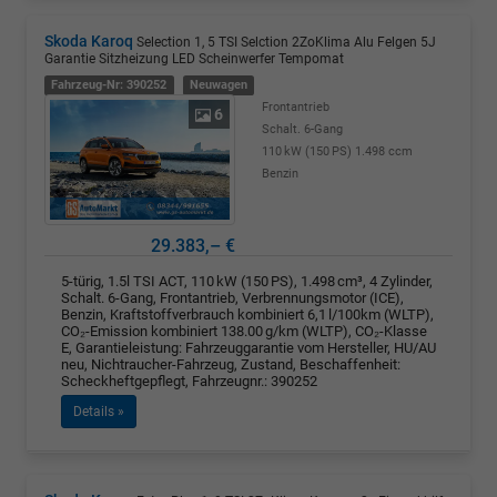
Skoda Karoq
Selection 1, 5 TSI Selction 2ZoKlima Alu Felgen 5J
Garantie Sitzheizung LED Scheinwerfer Tempomat
Fahrzeug-Nr: 390252
Neuwagen
Frontantrieb
6
Schalt. 6-Gang
110 kW (150 PS)
1.498 ccm
Benzin
29.383,– €
5-türig, 1.5l TSI ACT, 110 kW (150 PS), 1.498 cm³, 4 Zylinder,
Schalt. 6-Gang, Frontantrieb, Verbrennungsmotor (ICE),
Benzin, Kraftstoffverbrauch kombiniert 6,1 l/100km (WLTP),
CO₂-Emission kombiniert 138.00 g/km (WLTP), CO₂-Klasse
E, Garantieleistung: Fahrzeuggarantie vom Hersteller, HU/AU
neu, Nichtraucher-Fahrzeug, Zustand, Beschaffenheit:
Scheckheftgepflegt, Fahrzeugnr.: 390252
Details »