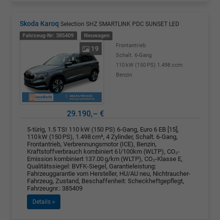
Skoda Karoq
Selection SHZ SMARTLINK PDC SUNSET LED
Fahrzeug-Nr: 385409
Neuwagen
Frontantrieb
19
Schalt. 6-Gang
110 kW (150 PS)
1.498 ccm
Benzin
29.190,– €
5-türig, 1.5 TSI 110 kW (150 PS) 6-Gang, Euro 6 EB [15],
110 kW (150 PS), 1.498 cm³, 4 Zylinder, Schalt. 6-Gang,
Frontantrieb, Verbrennungsmotor (ICE), Benzin,
Kraftstoffverbrauch kombiniert 6 l/100km (WLTP), CO₂-
Emission kombiniert 137.00 g/km (WLTP), CO₂-Klasse E,
Qualitätssiegel: BVFK-Siegel, Garantieleistung:
Fahrzeuggarantie vom Hersteller, HU/AU neu, Nichtraucher-
Fahrzeug, Zustand, Beschaffenheit: Scheckheftgepflegt,
Fahrzeugnr.: 385409
Details »