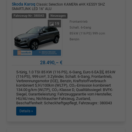
Skoda Karoq
Classic Selection KAMERA eHK KESSY SHZ
SMARTLINK LED 16" ALU
Fahrzeug-Nr: 380043
Neuwagen
Frontantrieb
19
Schalt. 6-Gang
85 kW (116 PS)
999 ccm
Benzin
28.490,– €
5-türig, 1.0 TSI 85 KW (116 PS), 6-Gang, Euro 6 EA [0], 85 kW
(116 PS), 999 cm³, 3 Zylinder, Schalt. 6-Gang, Frontantrieb,
Verbrennungsmotor (ICE), Benzin, Kraftstoffverbrauch
kombiniert 5,9 l/100km (WLTP), CO₂-Emission kombiniert
134.00 g/km (WLTP), CO₂-Klasse D, Qualitätssiegel: BVFK-
Siegel, Garantieleistung: Fahrzeuggarantie vom Hersteller,
HU/AU neu, Nichtraucher-Fahrzeug, Zustand,
Beschaffenheit: Scheckheftgepflegt, Fahrzeugnr.: 380043
Details »