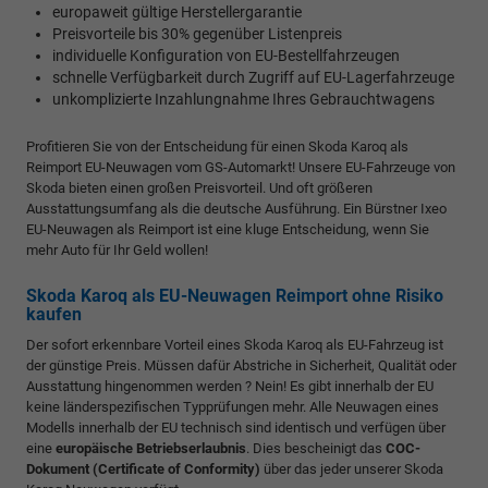
europaweit gültige Herstellergarantie
Preisvorteile bis 30% gegenüber Listenpreis
individuelle Konfiguration von EU-Bestellfahrzeugen
schnelle Verfügbarkeit durch Zugriff auf EU-Lagerfahrzeuge
unkomplizierte Inzahlungnahme Ihres Gebrauchtwagens
Profitieren Sie von der Entscheidung für einen Skoda Karoq als
Reimport EU-Neuwagen vom GS-Automarkt! Unsere EU-Fahrzeuge von
Skoda bieten einen großen Preisvorteil. Und oft größeren
Ausstattungsumfang als die deutsche Ausführung. Ein Bürstner Ixeo
EU-Neuwagen als Reimport ist eine kluge Entscheidung, wenn Sie
mehr Auto für Ihr Geld wollen!
Skoda Karoq als EU-Neuwagen Reimport ohne Risiko
kaufen
Der sofort erkennbare Vorteil eines Skoda Karoq als EU-Fahrzeug ist
der günstige Preis. Müssen dafür Abstriche in Sicherheit, Qualität oder
Ausstattung hingenommen werden ? Nein! Es gibt innerhalb der EU
keine länderspezifischen Typprüfungen mehr. Alle Neuwagen eines
Modells innerhalb der EU technisch sind identisch und verfügen über
eine
europäische Betriebserlaubnis
. Dies bescheinigt das
COC-
Dokument (Certificate of Conformity)
über das jeder unserer Skoda