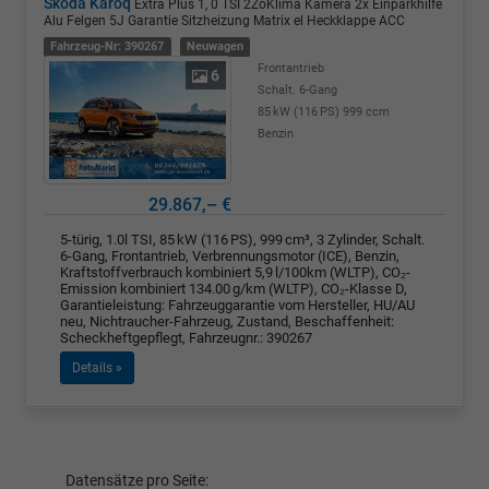
Skoda Karoq
Extra Plus 1, 0 TSI 2ZoKlima Kamera 2x Einparkhilfe
Alu Felgen 5J Garantie Sitzheizung Matrix el Heckklappe ACC
Fahrzeug-Nr: 390267
Neuwagen
Frontantrieb
6
Schalt. 6-Gang
85 kW (116 PS)
999 ccm
Benzin
29.867,– €
5-türig, 1.0l TSI, 85 kW (116 PS), 999 cm³, 3 Zylinder, Schalt.
6-Gang, Frontantrieb, Verbrennungsmotor (ICE), Benzin,
Kraftstoffverbrauch kombiniert 5,9 l/100km (WLTP), CO₂-
Emission kombiniert 134.00 g/km (WLTP), CO₂-Klasse D,
Garantieleistung: Fahrzeuggarantie vom Hersteller, HU/AU
neu, Nichtraucher-Fahrzeug, Zustand, Beschaffenheit:
Scheckheftgepflegt, Fahrzeugnr.: 390267
Details »
Datensätze pro Seite: