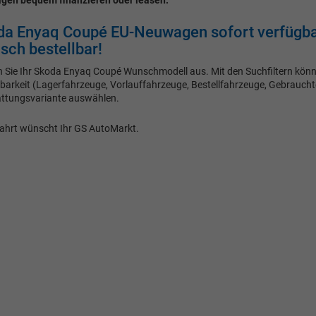
en bequem finanzieren oder leasen.
da Enyaq Coupé EU-Neuwagen sofort verfügba
ch bestellbar!
 Sie Ihr Skoda Enyaq Coupé Wunschmodell aus. Mit den Suchfiltern könne
barkeit (Lagerfahrzeuge, Vorlauffahrzeuge, Bestellfahrzeuge, Gebrauchte
ttungsvariante auswählen.
ahrt wünscht Ihr GS AutoMarkt.