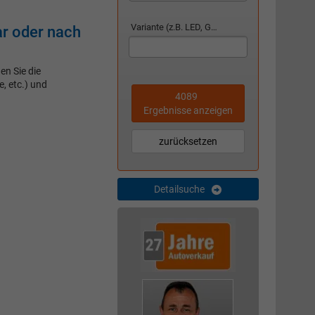
Variante (z.B. LED, GTI, Facelift...)
r oder nach
n Sie die
, etc.) und
4089
Ergebnisse anzeigen
zurücksetzen
Detailsuche