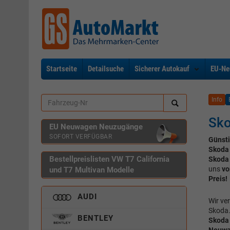
Startseite
Detailsuche
Sicherer Autokauf
EU-Ne
Info
Sko
EU Neuwagen Neuzugänge
SOFORT VERFÜGBAR
Günst
Skoda
Bestellpreislisten VW T7 California
Skoda 
uns
vo
und T7 Multivan Modelle
Preis!
AUDI
Wir ve
Skoda.
BENTLEY
Skoda 