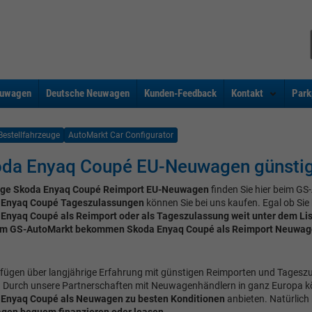
uwagen
Deutsche Neuwagen
Kunden-Feedback
Kontakt
Park
Bestellfahrzeuge
AutoMarkt Car Configurator
da Enyaq Coupé EU-Neuwagen günstig
ige Skoda Enyaq Coupé Reimport EU-Neuwagen
finden Sie hier beim G
 Enyaq Coupé Tageszulassungen
können Sie bei uns kaufen. Egal ob Sie
Enyaq Coupé als Reimport oder als Tageszulassung weit unter dem Lis
m GS-AutoMarkt bekommen Skoda Enyaq Coupé als Reimport Neuwag
rfügen über langjährige Erfahrung mit günstigen Reimporten und Tages
 Durch unsere Partnerschaften mit Neuwagenhändlern in ganz Europa k
Enyaq Coupé als Neuwagen zu besten Konditionen
anbieten. Natürlich