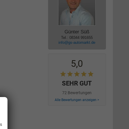
Günter Süß
Tel.: 08344 991655
info@gs-automarkt.de
5,0
SEHR GUT
72 Bewertungen
Alle Bewertungen anzeigen >
.
is