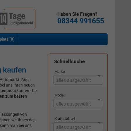
Haben Sie Fragen?
08344 991655
platz (
0
)
Schnellsuche
 kaufen
Marke
S-Automarkt. Auch
alles ausgewählt
 bei uns Ihren neuen
tenpreis
kaufen - bei
Modell
en zum besten
alles ausgewählt
zulassungen von
Kraftstoffart
önnen wir Ihnen den
 kann man bei uns
alles ausgewählt