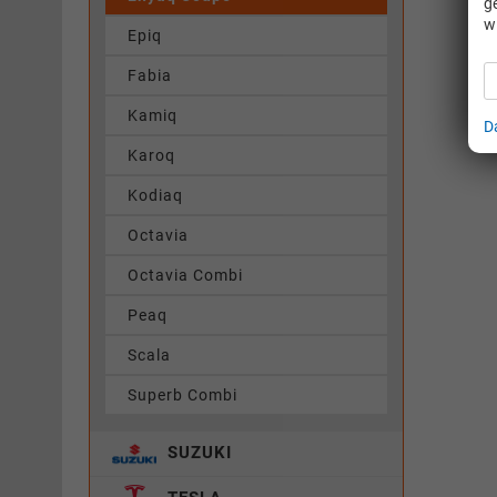
g
w
Epiq
Fabia
Kamiq
D
Karoq
Kodiaq
Octavia
Octavia Combi
Peaq
Scala
Superb Combi
SUZUKI