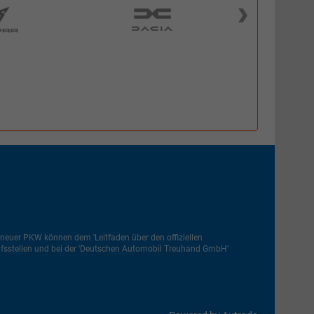
euer PKW können dem 'Leitfaden über den offiziellen
ufsstellen und bei der 'Deutschen Automobil Treuhand GmbH'