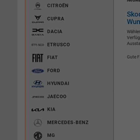
Neuwag
CITROËN
Sko
CUPRA
Wuns
DACIA
Wählen
Verfüg
Aussta
ETRUSCO
Gute F
FIAT
FORD
HYUNDAI
JAECOO
KIA
MERCEDES-BENZ
MG