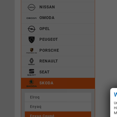
NISSAN
OMODA
OPEL
PEUGEOT
PORSCHE
RENAULT
SEAT
SKODA
W
Elroq
U
Enyaq
H
M
Enyaq Coupé