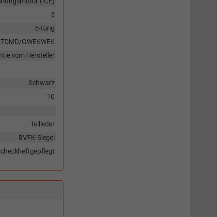
nnungsmotor (ICE)
5
5-türig
U7DMD/GWEKWEK
tie vom Hersteller
Schwarz
10
Teilleder
BVFK-Siegel
checkheftgepflegt