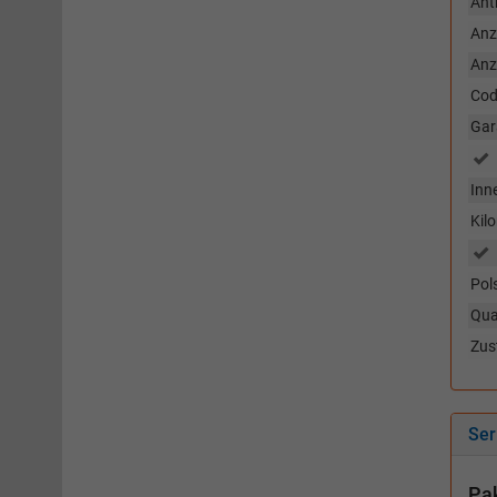
Ant
Anz
Anz
Cod
Gar
Inn
Kil
Pol
Qua
Zus
Ser
Pa