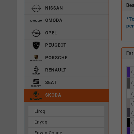
Bes
NISSAN
*Te
OMODA
per
OPEL
PEUGEOT
Far
PORSCHE
RENAULT
SEAT
SKODA
Elroq
Enyaq
Enyaq Coupé