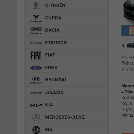
CITROËN
CUPRA
DACIA
ETRUSCO
FIAT
Beispielbi
Fahrz
FORD
3-6 M
HYUNDAI
Motor
4 Zyli
JAECOO
Krafts
CO₂-Kl
KIA
HU/AU 
38004
MERCEDES-BENZ
MG