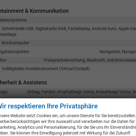
fotainment & Kommunikation
istenzsysteme
Schnittstelle USB, Digitalradio DAB, Farbdisplay, Android Auto, Apple C
ioanlage
Bordcomputer
igationssystem
Navigation, Navigat
efon
Freisprecheinrichtung, Bluetooth, Induktionslad
Volldigitales Kombiinstrument (Virtual Cockpit)
herheit & Assistenz
bags
Airbag, Fenster-/Kopfairbags Vorne, Knieairbags Vorne, S
ensensor, Notbremsassistent (City-Safety), Berganfahrassistent, Spurhal
ir respektieren Ihre Privatsphäre
rwechselassistent, Fußgängererkennung, Abstandstempomat adaptiv (
kehrzeichenerkennung, Toter-Winkel-Assistent, Müdigkeitserkennungs-Se
nsere Website setzt Cookies ein, um unsere Dienste für Sie bereitzustellen
achassistent, Notrufsystem, Abstandswarner, Geschwindigkeitsbegrenze
ierbei berücksichtigen wir Ihre Auswahl und verarbeiten nur die Daten für
istenzsysteme
arketing, Analytics und Personalisierung, für die Sie uns Ihr Einverständn
arkhilfe
Park Distance Control vorne, Park Distance Control hint
eben. Sie können Ihre Einwilligung jederzeit mit Wirkung für die Zukunft