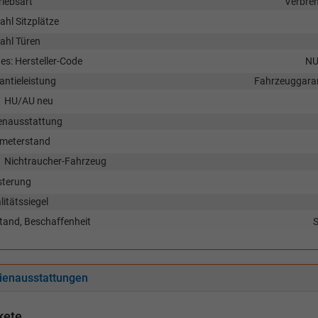
riebsart
Verbre
ahl Sitzplätze
ahl Türen
es: Hersteller-Code
N
antieleistung
Fahrzeuggaran
HU/AU neu
enausstattung
ometerstand
Nichtraucher-Fahrzeug
sterung
litätssiegel
tand, Beschaffenheit
S
ienausstattungen
kete