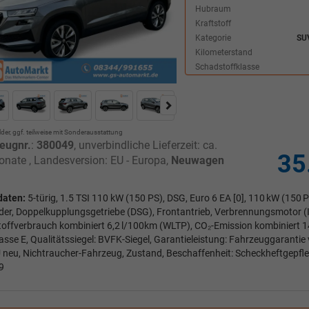
Hubraum
Kraftstoff
Kategorie
SU
Kilometerstand
Schadstoffklasse
lder, ggf. teilweise mit Sonderausstattung
eugnr.
:
380049
, unverbindliche Lieferzeit: ca.
35
onate , Landesversion: EU - Europa,
Neuwagen
daten:
5-türig, 1.5 TSI 110 kW (150 PS), DSG, Euro 6 EA [0], 110 kW (150 P
nder, Doppelkupplungsgetriebe (DSG), Frontantrieb, Verbrennungsmotor (I
toffverbrauch kombiniert 6,2 l/100km (WLTP), CO₂-Emission kombiniert 
asse E, Qualitätssiegel: BVFK-Siegel, Garantieleistung: Fahrzeuggarantie 
neu, Nichtraucher-Fahrzeug, Zustand, Beschaffenheit: Scheckheftgepfleg
9