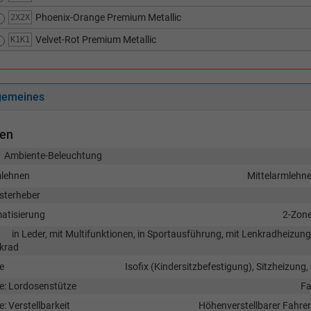
Phoenix-Orange Premium Metallic
2X2X
Velvet-Rot Premium Metallic
K1K1
gemeines
nen
Ambiente-Beleuchtung
lehnen
Mittelarmlehne
sterheber
matisierung
2-Zon
in Leder, mit Multifunktionen, in Sportausführung, mit Lenkradheizun
krad
e
Isofix (Kindersitzbefestigung), Sitzheizung,
ze: Lordosenstütze
Fa
e: Verstellbarkeit
Höhenverstellbarer Fahrer