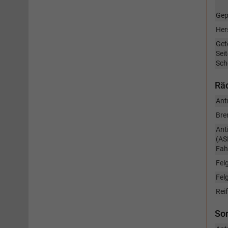
Gep
Her
Get
Sei
Sch
Räd
Ant
Bre
Ant
(AS
Fah
Fel
Fel
Rei
So