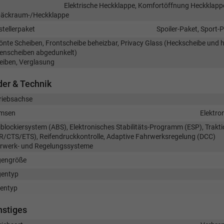
Elektrische Heckklappe, Komfortöffnung Heckklappe 
äckraum-/Heckklappe
stellerpaket
Spoiler-Paket, Sport-
önte Scheiben, Frontscheibe beheizbar, Privacy Glass (Heckscheibe und h
tenscheiben abgedunkelt)
eiben, Verglasung
er & Technik
riebsachse
msen
Elektro
iblockiersystem (ABS), Elektronisches Stabilitäts-Programm (ESP), Trakti
R/CTS/ETS), Reifendruckkontrolle, Adaptive Fahrwerksregelung (DCC)
rwerk- und Regelungssysteme
gengröße
gentyp
fentyp
nstiges