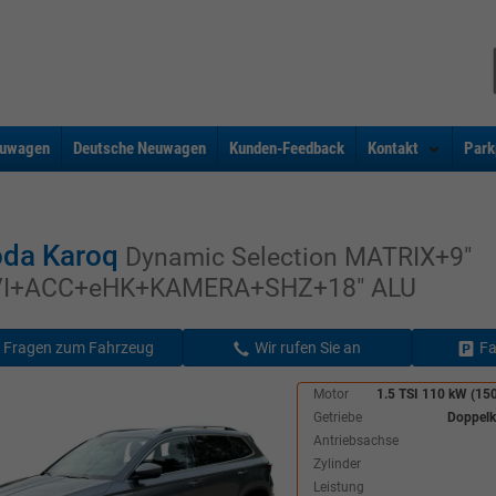
uwagen
Deutsche Neuwagen
Kunden-Feedback
Kontakt
Park
da Karoq
Dynamic Selection MATRIX+9"
I+ACC+eHK+KAMERA+SHZ+18" ALU
Fragen zum Fahrzeug
Wir rufen Sie an
Fa
Motor
1.5 TSI 110 kW (150
Getriebe
Doppelk
Antriebsachse
Zylinder
Leistung