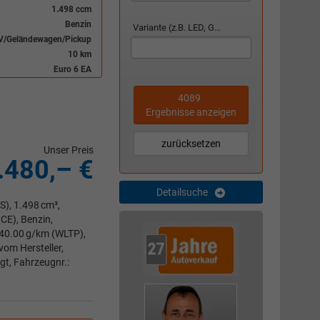
1.498 ccm
Benzin
Variante (z.B. LED, GTI, Facelift...)
V/Geländewagen/Pickup
10 km
Euro 6 EA
4089
Ergebnisse anzeigen
zurücksetzen
Unser Preis
.480,– €
Detailsuche
S), 1.498 cm³,
CE), Benzin,
140.00 g/km (WLTP),
vom Hersteller,
t, Fahrzeugnr.: