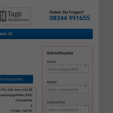
Haben Sie Fragen?
08344 991655
platz (
0
)
Schnellsuche
Marke
alles ausgewählt
hrzeug parken
Modell
alles ausgewählt
 PS), DSG, Euro 6 EA [0]
upplungsgetriebe (DSG)
Frontantrieb
Kraftstoffart
4
alles ausgewählt
110 kW (150 PS)