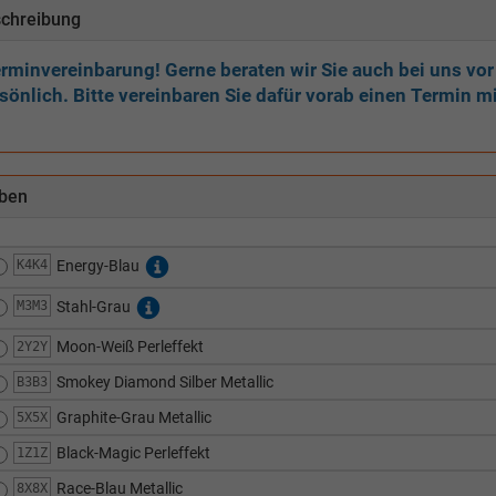
chreibung
rminvereinbarung! Gerne beraten wir Sie auch bei uns vor
sönlich. Bitte vereinbaren Sie dafür vorab einen Termin mi
ben
K4K4
Energy-Blau
M3M3
Stahl-Grau
Moon-Weiß Perleffekt
2Y2Y
Smokey Diamond Silber Metallic
B3B3
Graphite-Grau Metallic
5X5X
Black-Magic Perleffekt
1Z1Z
Race-Blau Metallic
8X8X