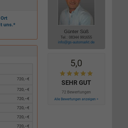
 Ort
t uns.*
Günter Süß
Tel.: 08344 991655
info@gs-automarkt.de
5,0
720,–€
SEHR GUT
720,–€
72 Bewertungen
720,–€
Alle Bewertungen anzeigen >
720,–€
720,–€
720,–€