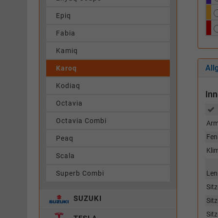
Epiq
Fabia
Kamiq
All
Karoq
Kodiaq
In
Octavia
Octavia Combi
Arm
Fen
Peaq
Kli
Scala
Superb Combi
Len
Sitz
SUZUKI
Sit
Sitz