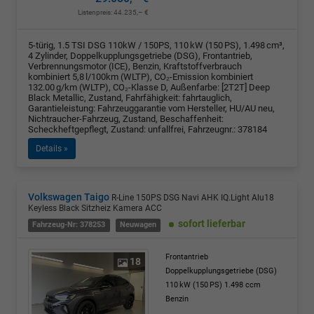
Listenpreis:
44.235,– €
5-türig, 1.5 TSI DSG 110kW / 150PS, 110 kW (150 PS), 1.498 cm³,
4 Zylinder, Doppelkupplungsgetriebe (DSG), Frontantrieb,
Verbrennungsmotor (ICE), Benzin, Kraftstoffverbrauch
kombiniert 5,8 l/100km (WLTP), CO₂-Emission kombiniert
132.00 g/km (WLTP), CO₂-Klasse D, Außenfarbe: [2T2T] Deep
Black Metallic, Zustand, Fahrfähigkeit: fahrtauglich,
Garantieleistung: Fahrzeuggarantie vom Hersteller, HU/AU neu,
Nichtraucher-Fahrzeug, Zustand, Beschaffenheit:
Scheckheftgepflegt, Zustand: unfallfrei, Fahrzeugnr.: 378184
Details »
Volkswagen Taigo
R-Line 150PS DSG Navi AHK IQ.Light Alu18
Keyless Black Sitzheiz Kamera ACC
sofort lieferbar
Fahrzeug-Nr: 378253
Neuwagen
Frontantrieb
18
Doppelkupplungsgetriebe (DSG)
110 kW (150 PS)
1.498 ccm
Benzin