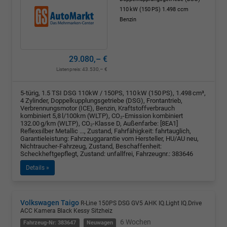
110 kW (150 PS)
1.498 ccm
Benzin
29.080,– €
Listenpreis:
43.530,– €
5-türig, 1.5 TSI DSG 110kW / 150PS, 110 kW (150 PS), 1.498 cm³,
4 Zylinder, Doppelkupplungsgetriebe (DSG), Frontantrieb,
Verbrennungsmotor (ICE), Benzin, Kraftstoffverbrauch
kombiniert 5,8 l/100km (WLTP), CO₂-Emission kombiniert
132.00 g/km (WLTP), CO₂-Klasse D, Außenfarbe: [8EA1]
Reflexsilber Metallic ..., Zustand, Fahrfähigkeit: fahrtauglich,
Garantieleistung: Fahrzeuggarantie vom Hersteller, HU/AU neu,
Nichtraucher-Fahrzeug, Zustand, Beschaffenheit:
Scheckheftgepflegt, Zustand: unfallfrei, Fahrzeugnr.: 383646
Details »
Volkswagen Taigo
R-Line 150PS DSG GV5 AHK IQ.Light IQ.Drive
ACC Kamera Black Kessy Sitzheiz
6 Wochen
Fahrzeug-Nr: 383647
Neuwagen