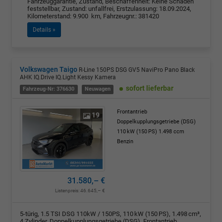
Fahrzeuggarantie, Zustand, Beschaffenheit: Keine Schäden
feststellbar, Zustand: unfallfrei, Erstzulassung: 18.09.2024,
Kilometerstand: 9.900 km, Fahrzeugnr.: 381420
Details »
Volkswagen Taigo
R-Line 150PS DSG GV5 NaviPro Pano Black
AHK IQ.Drive IQ.Light Kessy Kamera
sofort lieferbar
Fahrzeug-Nr: 376630
Neuwagen
Frontantrieb
19
Doppelkupplungsgetriebe (DSG)
110 kW (150 PS)
1.498 ccm
Benzin
31.580,– €
Listenpreis:
46.645,– €
5-türig, 1.5 TSI DSG 110kW / 150PS, 110 kW (150 PS), 1.498 cm³,
4 Zylinder, Doppelkupplungsgetriebe (DSG), Frontantrieb,