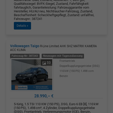
Qualitätssiegel: BVFK-Siegel, Zustand, Fahrfähigkeit:
fahrtauglich, Garantieleistung: Fahrzeuggarantie vom
Hersteller, HU/AU neu, Nichtraucher-Fahrzeug, Zustand,
Beschaffenheit: Scheckheftgepflegt, Zustand: unfallfrei,
Fahrzeugnr.: 387241
Details »
Volkswagen Taigo
R-Line Limited AHK SHZ MATRIX KAMERA
ACC KLIMA
Fahrzeug-Nr: 387243
Neuwagen mit Tageszulassung
Frontantrieb
33
Doppelkupplungsgetriebe (DSG)
110 kW (150 PS)
1.498 ccm
Benzin
28.990,– €
5-türig, 1.5 TSI 110 KW (150 PS), DSG, Euro 6 EB [8], 110 kW
(150 PS), 1.498 cm³, 4 Zylinder, Doppelkupplungsgetriebe
(DSG), Frontantrieb, Verbrennungsmotor (ICE), Benzin,