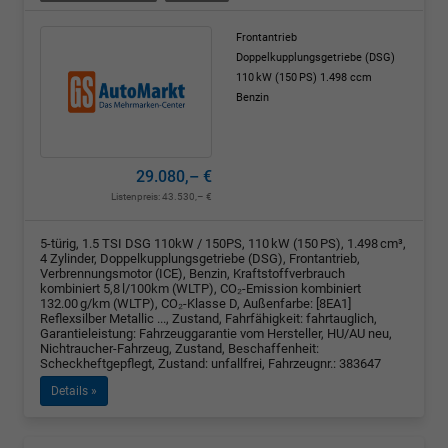
Frontantrieb
Doppelkupplungsgetriebe (DSG)
110 kW (150 PS)
1.498 ccm
Benzin
29.080,– €
Listenpreis:
43.530,– €
5-türig, 1.5 TSI DSG 110kW / 150PS, 110 kW (150 PS), 1.498 cm³,
4 Zylinder, Doppelkupplungsgetriebe (DSG), Frontantrieb,
Verbrennungsmotor (ICE), Benzin, Kraftstoffverbrauch
kombiniert 5,8 l/100km (WLTP), CO₂-Emission kombiniert
132.00 g/km (WLTP), CO₂-Klasse D, Außenfarbe: [8EA1]
Reflexsilber Metallic ..., Zustand, Fahrfähigkeit: fahrtauglich,
Garantieleistung: Fahrzeuggarantie vom Hersteller, HU/AU neu,
Nichtraucher-Fahrzeug, Zustand, Beschaffenheit:
Scheckheftgepflegt, Zustand: unfallfrei, Fahrzeugnr.: 383647
Details »