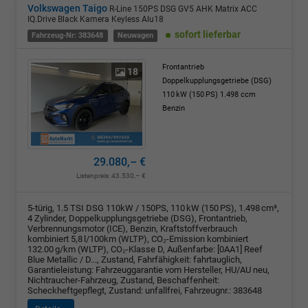
Volkswagen Taigo
R-Line 150PS DSG GV5 AHK Matrix ACC
IQ.Drive Black Kamera Keyless Alu18
sofort lieferbar
Fahrzeug-Nr: 383648
Neuwagen
Frontantrieb
18
Doppelkupplungsgetriebe (DSG)
110 kW (150 PS)
1.498 ccm
Benzin
29.080,– €
Listenpreis:
43.530,– €
5-türig, 1.5 TSI DSG 110kW / 150PS, 110 kW (150 PS), 1.498 cm³,
4 Zylinder, Doppelkupplungsgetriebe (DSG), Frontantrieb,
Verbrennungsmotor (ICE), Benzin, Kraftstoffverbrauch
kombiniert 5,8 l/100km (WLTP), CO₂-Emission kombiniert
132.00 g/km (WLTP), CO₂-Klasse D, Außenfarbe: [0AA1] Reef
Blue Metallic / D..., Zustand, Fahrfähigkeit: fahrtauglich,
Garantieleistung: Fahrzeuggarantie vom Hersteller, HU/AU neu,
Nichtraucher-Fahrzeug, Zustand, Beschaffenheit:
Scheckheftgepflegt, Zustand: unfallfrei, Fahrzeugnr.: 383648