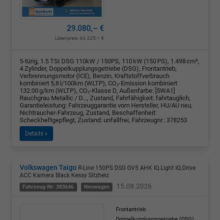
29.080,– €
Listenpreis:
44.235,– €
5-türig, 1.5 TSI DSG 110kW / 150PS, 110 kW (150 PS), 1.498 cm³,
4 Zylinder, Doppelkupplungsgetriebe (DSG), Frontantrieb,
Verbrennungsmotor (ICE), Benzin, Kraftstoffverbrauch
kombiniert 5,8 l/100km (WLTP), CO₂-Emission kombiniert
132.00 g/km (WLTP), CO₂-Klasse D, Außenfarbe: [5WA1]
Rauchgrau Metallic / D..., Zustand, Fahrfähigkeit: fahrtauglich,
Garantieleistung: Fahrzeuggarantie vom Hersteller, HU/AU neu,
Nichtraucher-Fahrzeug, Zustand, Beschaffenheit:
Scheckheftgepflegt, Zustand: unfallfrei, Fahrzeugnr.: 378253
Details »
Volkswagen Taigo
R-Line 150PS DSG GV5 AHK IQ.Light IQ.Drive
ACC Kamera Black Kessy Sitzheiz
15.08.2026
Fahrzeug-Nr: 383646
Neuwagen
Frontantrieb
Doppelkupplungsgetriebe (DSG)