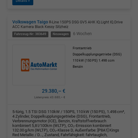
Details »
Volkswagen Taigo
R-Line 150PS DSG GV5 AHK IQ.Light IQ.Drive
ACC Kamera Black Kessy Sitzheiz
6 Wochen
Fahrzeug-Nr: 383649
Neuwagen
Frontantrieb
Doppelkupplungsgetriebe (DSG)
110 kW (150 PS)
1.498 ccm
Benzin
29.380,– €
Listenpreis:
43.680,– €
5-türig, 1.5 TSI DSG 110kW / 150PS, 110 kW (150 PS), 1.498 cm³,
4 Zylinder, Doppelkupplungsgetriebe (DSG), Frontantrieb,
Verbrennungsmotor (ICE), Benzin, Kraftstoffverbrauch
kombiniert 5,8 l/100km (WLTP), CO₂-Emission kombiniert
132.00 g/km (WLTP), CO₂-Klasse D, Außenfarbe: [P8A1] Kings
Red Metallic / D..., Zustand, Fahrfähigkeit: fahrtauglich,