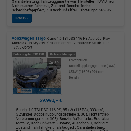
Garantieleistung: Fahrzeuggarantie vom Hersteller, HU/AU neu,
Nichtraucher-Fahrzeug, Zustand, Beschaffenheit:
Scheckheftgepflegt, Zustand: unfallfrei, Fahrzeugnr.: 383649
Details »
Volkswagen Taigo
R Line 1.0 TSI DSG 116 PS-AppleCarPlay-
AndroidAuto-Keyless-Rückfahrkamera-Climatronic-Matrix LED-
18''Alu-Sofort
Fahrzeug-Nr: 381420
Gebrauchtwagen
Frontantrieb
15
Doppelkupplungsgetriebe (DSG)
85 kW (116 PS)
999 ccm
Benzin
29.990,– €
5-türig, 1.0 TSI DSG 116 PS, 85 kW (116 PS), 999 cm³,
3 Zylinder, Doppelkupplungsgetriebe (DSG), Frontantrieb,
Verbrennungsmotor (ICE), Benzin, Außenfarbe: Reefblau
Metallic/Dach Schwarz, Zustand, Aussehen: 1, sehr gut,
Zustand, Fahrfähigkeit: fahrtauglich, Garantieleistung: