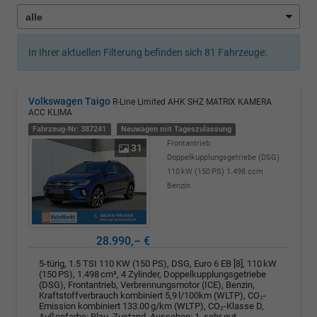
In Ihrer aktuellen Filterung befinden sich
81
Fahrzeuge:
Volkswagen Taigo
R-Line Limited AHK SHZ MATRIX KAMERA
ACC KLIMA
Fahrzeug-Nr: 387241
Neuwagen mit Tageszulassung
Frontantrieb
31
Doppelkupplungsgetriebe (DSG)
110 kW (150 PS)
1.498 ccm
Benzin
28.990,– €
5-türig, 1.5 TSI 110 KW (150 PS), DSG, Euro 6 EB [8], 110 kW
(150 PS), 1.498 cm³, 4 Zylinder, Doppelkupplungsgetriebe
(DSG), Frontantrieb, Verbrennungsmotor (ICE), Benzin,
Kraftstoffverbrauch kombiniert 5,9 l/100km (WLTP), CO₂-
Emission kombiniert 133.00 g/km (WLTP), CO₂-Klasse D,
Außenfarbe: Blau, Zustand, Aussehen: 1, sehr gut,