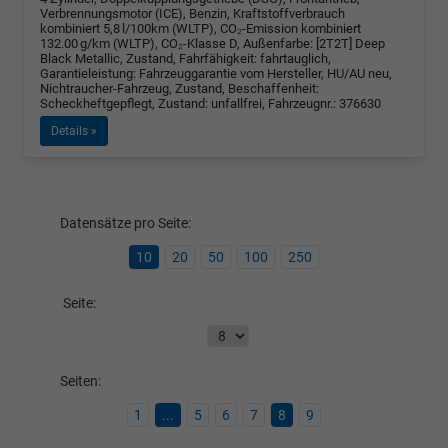
Verbrennungsmotor (ICE), Benzin, Kraftstoffverbrauch
kombiniert 5,8 l/100km (WLTP), CO₂-Emission kombiniert
132.00 g/km (WLTP), CO₂-Klasse D, Außenfarbe: [2T2T] Deep
Black Metallic, Zustand, Fahrfähigkeit: fahrtauglich,
Garantieleistung: Fahrzeuggarantie vom Hersteller, HU/AU neu,
Nichtraucher-Fahrzeug, Zustand, Beschaffenheit:
Scheckheftgepflegt, Zustand: unfallfrei, Fahrzeugnr.: 376630
Details »
Datensätze pro Seite:
10
20
50
100
250
Seite:
Seiten:
1
...
5
6
7
8
9