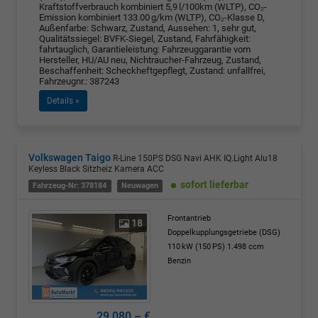
Kraftstoffverbrauch kombiniert 5,9 l/100km (WLTP), CO₂-
Emission kombiniert 133.00 g/km (WLTP), CO₂-Klasse D,
Außenfarbe: Schwarz, Zustand, Aussehen: 1, sehr gut,
Qualitätssiegel: BVFK-Siegel, Zustand, Fahrfähigkeit:
fahrtauglich, Garantieleistung: Fahrzeuggarantie vom
Hersteller, HU/AU neu, Nichtraucher-Fahrzeug, Zustand,
Beschaffenheit: Scheckheftgepflegt, Zustand: unfallfrei,
Fahrzeugnr.: 387243
Details »
Volkswagen Taigo
R-Line 150PS DSG Navi AHK IQ.Light Alu18
Keyless Black Sitzheiz Kamera ACC
sofort lieferbar
Fahrzeug-Nr: 378184
Neuwagen
Frontantrieb
18
Doppelkupplungsgetriebe (DSG)
110 kW (150 PS)
1.498 ccm
Benzin
29.080,– €