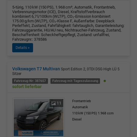
5-türig, 110 kW (150 PS), 1.968 cm³, Automatik, Frontantrieb,
Verbrennungsmotor (ICE), Diesel, Kraftstoffverbrauch
kombiniert 6,7 l/100km (WLTP), CO₂-Emission kombiniert
175.00 g/km (WLTP), CO₂-Klasse F, Außenfarbe: Deepblack
Perleffekt, Zustand, Fahrfähigkeit: fahrtauglich, Garantieleistung:
Fahrzeuggarantie, HU/AU neu, Nichtraucher-Fahrzeug, Zustand,
Beschaffenheit: Scheckheftgepflegt, Zustand: unfallfrei,
Fahrzeugnr.: 378586
Details »
Volkswagen T7 Multivan
Sport Edition 2, 0TDI DSG High LÜ 5
Sitzer
Fahrzeug-Nr: 387657
Fahrzeug mit Tageszulassung
sofort lieferbar
Frontantrieb
11
Automatik
110 kW (150 PS)
1.968 ccm
Diesel