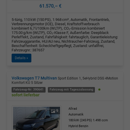
61.570,– €
5-türig, 110 kW (150 PS), 1.968 cm³, Automatik, Frontantrieb,
Verbrennungsmotor (ICE), Diesel, Kraftstoffverbrauch
kombiniert 6,7 l/100km (WLTP), CO₂-Emission kombiniert
175.00 g/km (WLTP), CO₂-Klasse F, Außenfarbe: Deepblack
Perleffekt, Zustand, Fahrfähigkeit: fahrtauglich, Garantieleistung:
Fahrzeuggarantie, HU/AU neu, Nichtraucher-Fahrzeug, Zustand,
Beschaffenheit: Scheckheftgepflegt, Zustand: unfallfrei,
Fahrzeugnr.: 387657
Details »
Volkswagen T7 Multivan
Sport Edition 1, 5eHybrid DSG 4Motion
Komfort KÜ 5 Sitzer
Fahrzeug-Nr: 390641
Fahrzeug mit Tageszulassung
sofort lieferbar
Allrad
9
Automatik
180 kW (245 PS)
1.498 ccm
Hybrid Benzin