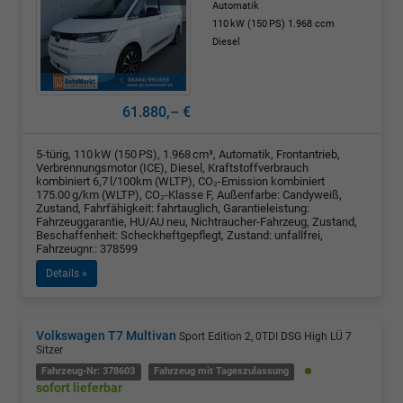
Automatik
110 kW (150 PS)
1.968 ccm
Diesel
61.880,– €
5-türig, 110 kW (150 PS), 1.968 cm³, Automatik, Frontantrieb,
Verbrennungsmotor (ICE), Diesel, Kraftstoffverbrauch
kombiniert 6,7 l/100km (WLTP), CO₂-Emission kombiniert
175.00 g/km (WLTP), CO₂-Klasse F, Außenfarbe: Candyweiß,
Zustand, Fahrfähigkeit: fahrtauglich, Garantieleistung:
Fahrzeuggarantie, HU/AU neu, Nichtraucher-Fahrzeug, Zustand,
Beschaffenheit: Scheckheftgepflegt, Zustand: unfallfrei,
Fahrzeugnr.: 378599
Details »
Volkswagen T7 Multivan
Sport Edition 2, 0TDI DSG High LÜ 7
Sitzer
Fahrzeug-Nr: 378603
Fahrzeug mit Tageszulassung
sofort lieferbar