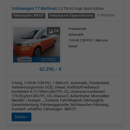
Volkswagen T7 Multivan
2.0 TDI KÜ High Sport Edition
4 Wochen
Fahrzeug-Nr: 384727
Fahrzeug mit Tageszulassung
Frontantrieb
14
Automatik
110 kW (150 PS)
1.968 ccm
Diesel
62.290,– €
5-türig, 110 kW (150 PS), 1.968 cm³, Automatik, Frontantrieb,
Verbrennungsmotor (ICE), Diesel, Kraftstoffverbrauch
kombiniert 6,7 l/100km (WLTP), CO₂-Emission kombiniert
175.00 g/km (WLTP), CO₂-Klasse F, Außenfarbe: Monosilber
Metallic / Energet..., Zustand, Fahrfähigkeit: fahrtauglich,
Garantieleistung: Fahrzeuggarantie, Nichtraucher-Fahrzeug,
Zustand: unfallfrei, Fahrzeugnr.: 384727
Details »