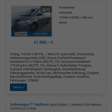
Frontantrieb
12
Automatik
110 kW (150 PS)
1.968 ccm
Diesel
61.880,– €
5-türig, 110 kW (150 PS), 1.968 cm³, Automatik, Frontantrieb,
Verbrennungsmotor (ICE), Diesel, Kraftstoffverbrauch
kombiniert 6,7 l/100km (WLTP), CO₂-Emission kombiniert
175.00 g/km (WLTP), CO₂-Klasse F, Außenfarbe: Puregrey,
Zustand, Fahrfähigkeit: fahrtauglich, Garantieleistung:
Fahrzeuggarantie, HU/AU neu, Nichtraucher-Fahrzeug, Zustand,
Beschaffenheit: Scheckheftgepflegt, Zustand: unfallfrei,
Fahrzeugnr.: 378603
Details »
Volkswagen T7 Multivan
Sport Edition 1, 5eHybrid DSG 4Motion
Komfort LÜ 5 Sitzer