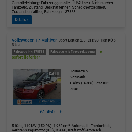
Garantieleistung: Fahrzeuggarantie, HU/AU neu, Nichtraucher-
Fahrzeug, Zustand, Beschaffenheit: Scheckheftgepflegt,
Zustand: unfallfrei, Fahrzeugnr.: 378284
Details »
Volkswagen T7 Multivan
Sport Edition 2, 0TDI DSG High KÜ 5
Sitzer
Fahrzeug-Nr: 378588
Fahrzeug mit Tageszulassung
sofort lieferbar
Frontantrieb
10
Automatik
110 kW (150 PS)
1.968 ccm
Diesel
61.450,– €
5-türig, 110 kW (150 PS), 1.968 cm³, Automatik, Frontantrieb,
Verbrennungsmotor (ICE), Diesel, Kraftstoffverbrauch