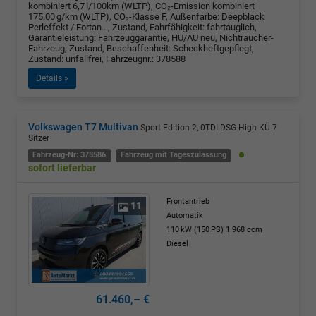
kombiniert 6,7 l/100km (WLTP), CO₂-Emission kombiniert
175.00 g/km (WLTP), CO₂-Klasse F, Außenfarbe: Deepblack
Perleffekt / Fortan..., Zustand, Fahrfähigkeit: fahrtauglich,
Garantieleistung: Fahrzeuggarantie, HU/AU neu, Nichtraucher-
Fahrzeug, Zustand, Beschaffenheit: Scheckheftgepflegt,
Zustand: unfallfrei, Fahrzeugnr.: 378588
Details »
Volkswagen T7 Multivan
Sport Edition 2, 0TDI DSG High KÜ 7
Sitzer
Fahrzeug-Nr: 378586
Fahrzeug mit Tageszulassung
sofort lieferbar
Frontantrieb
11
Automatik
110 kW (150 PS)
1.968 ccm
Diesel
61.460,– €