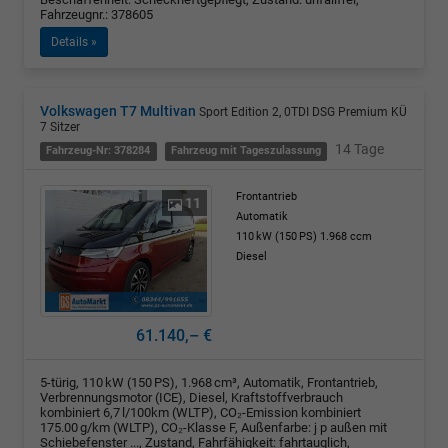
Fahrzeugnr.: 378605
Details »
Volkswagen T7 Multivan
Sport Edition 2, 0TDI DSG Premium KÜ
7 Sitzer
14 Tage
Fahrzeug-Nr: 378284
Fahrzeug mit Tageszulassung
Frontantrieb
11
Automatik
110 kW (150 PS)
1.968 ccm
Diesel
61.140,– €
5-türig, 110 kW (150 PS), 1.968 cm³, Automatik, Frontantrieb,
Verbrennungsmotor (ICE), Diesel, Kraftstoffverbrauch
kombiniert 6,7 l/100km (WLTP), CO₂-Emission kombiniert
175.00 g/km (WLTP), CO₂-Klasse F, Außenfarbe: j p außen mit
Schiebefenster ..., Zustand, Fahrfähigkeit: fahrtauglich,