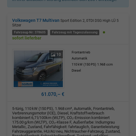
Volkswagen T7 Multivan
Sport Edition 2, 0TDI DSG High LÜ 5
Sitzer
Fahrzeug-Nr: 378605
Fahrzeug mit Tageszulassung
sofort lieferbar
Frontantrieb
10
Automatik
110 kW (150 PS)
1.968 ccm
Diesel
61.070,– €
5-türig, 110 kW (150 PS), 1.968 cm³, Automatik, Frontantrieb,
Verbrennungsmotor (ICE), Diesel, Kraftstoffverbrauch
kombiniert 6,7 l/100km (WLTP), CO₂-Emission kombiniert
175.00 g/km (WLTP), CO₂-Klasse F, Außenfarbe: Indiumgrau
Metallic, Zustand, Fahrfähigkeit: fahrtauglich, Garantieleistung:
Fahrzeuggarantie, HU/AU neu, Nichtraucher-Fahrzeug, Zustand,
Beschaffenheit: Scheckheftgepflegt, Zustand: unfallfrei,