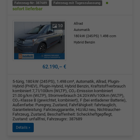
Fahrzeug-Nr: 387689
Fahrzeug mit Tageszulassung
sofort lieferbar
Allrad
10
Automatik
180 kW (245 PS)
1.498 ccm
Hybrid Benzin
62.190,– €
5-türig, 180 kW (245 PS), 1.498 cm³, Automatik, Allrad, Plugin-
Hybrid (PHEV), Plugin-Hybrid, Hybrid Benzin, Kraftstoffverbrauch
kombiniert 7,7 l/100km (WLTP), CO₂-Emission kombiniert
21.00 g/km (WLTP), Stromverbrauch 24.20 kWh/100km (WLTP),
CO₂-Klasse B (gewichtet, kombiniert), F (bei entladener Batterie),
Außenfarbe: Puregrey, Zustand, Fahrfähigkeit: fahrtauglich,
Garantieleistung: Fahrzeuggarantie, HU/AU neu, Nichtraucher-
Fahrzeug, Zustand, Beschaffenheit: Scheckheftgepflegt,
Zustand: unfallfrei, Fahrzeugnr.: 387689
Details »