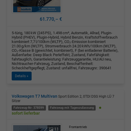
61.770,– €
5-türig, 180 kW (245 PS), 1.498 cm³, Automatik, Allrad, Plugin-
Hybrid (PHEV), Plugin-Hybrid, Hybrid Benzin, Kraftstoffverbrauch
kombiniert 7,7 l/100km (WLTP), CO₂-Emission kombiniert
21.00 g/km (WLTP), Stromverbrauch 24.20 kWh/100km (WLTP),
CO₂-Klasse B (gewichtet, kombiniert), F (bei entladener Batterie),
Außenfarbe: Deep Black Perleffekt, Zustand, Fahrfähigkeit:
fahrtauglich, Garantieleistung: Fahrzeuggarantie, HU/AU neu,
Nichtraucher-Fahrzeug, Zustand, Beschaffenheit:
Scheckheftgepflegt, Zustand: unfallfrei, Fahrzeugnr.: 390641
Details »
Volkswagen T7 Multivan
Sport Edition 2, 0TDI DSG High LÜ 7
Sitzer
Fahrzeug-Nr: 378599
Fahrzeug mit Tageszulassung
sofort lieferbar
Frontantrieb
11