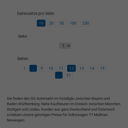
Datensätze pro Seite:
10
20
50
100
250
Seite:
Seiten:
1
...
9
10
11
12
13
14
15
...
21
Sie finden den GS-Automarkt im Ostallgäu zwischen Bayern und
Baden-Württemberg. Nahe Kaufbeuren im Dreieck zwischen München,
Stuttgart und Lindau. Kunden aus ganz Deutschland und Österreich
schätzen unsere günstigen Preise für Volkswagen T7 Multivan
Neuwagen.