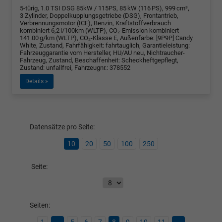
5-türig, 1.0 TSI DSG 85kW / 115PS, 85 kW (116 PS), 999 cm³,
3 Zylinder, Doppelkupplungsgetriebe (DSG), Frontantrieb,
Verbrennungsmotor (ICE), Benzin, Kraftstoffverbrauch
kombiniert 6,2 l/100km (WLTP), CO₂-Emission kombiniert
141.00 g/km (WLTP), CO₂-Klasse E, Außenfarbe: [9P9P] Candy
White, Zustand, Fahrfähigkeit: fahrtauglich, Garantieleistung:
Fahrzeuggarantie vom Hersteller, HU/AU neu, Nichtraucher-
Fahrzeug, Zustand, Beschaffenheit: Scheckheftgepflegt,
Zustand: unfallfrei, Fahrzeugnr.: 378552
Details »
Datensätze pro Seite:
10
20
50
100
250
Seite:
Seiten:
1
...
5
6
7
8
9
10
11
...