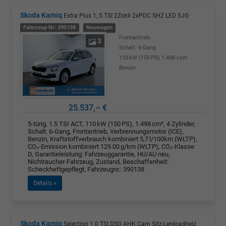
Skoda Kamiq
Extra Plus 1, 5 TSI 2Zokli 2xPDC SHZ LED 5JG
Fahrzeug-Nr: 390138
Neuwagen
Frontantrieb
3
Schalt. 6-Gang
110 kW (150 PS)
1.498 ccm
Benzin
25.537,– €
5-türig, 1.5 TSI ACT, 110 kW (150 PS), 1.498 cm³, 4 Zylinder,
Schalt. 6-Gang, Frontantrieb, Verbrennungsmotor (ICE),
Benzin, Kraftstoffverbrauch kombiniert 5,7 l/100km (WLTP),
CO₂-Emission kombiniert 129.00 g/km (WLTP), CO₂-Klasse
D, Garantieleistung: Fahrzeuggarantie, HU/AU neu,
Nichtraucher-Fahrzeug, Zustand, Beschaffenheit:
Scheckheftgepflegt, Fahrzeugnr.: 390138
Details »
Skoda Kamiq
Selection 1.0 TSI DSG AHK Cam Sitz-Lenkradheiz