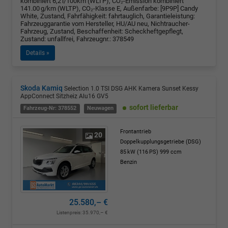
kombiniert 6,2 l/100km (WLTP), CO₂-Emission kombiniert
141.00 g/km (WLTP), CO₂-Klasse E, Außenfarbe: [9P9P] Candy
White, Zustand, Fahrfähigkeit: fahrtauglich, Garantieleistung:
Fahrzeuggarantie vom Hersteller, HU/AU neu, Nichtraucher-
Fahrzeug, Zustand, Beschaffenheit: Scheckheftgepflegt,
Zustand: unfallfrei, Fahrzeugnr.: 378549
Details »
Skoda Kamiq
Selection 1.0 TSI DSG AHK Kamera Sunset Kessy
AppConnect Sitzheiz Alu16 GV5
sofort lieferbar
Fahrzeug-Nr: 378552
Neuwagen
Frontantrieb
20
Doppelkupplungsgetriebe (DSG)
85 kW (116 PS)
999 ccm
Benzin
25.580,– €
Listenpreis:
35.970,– €