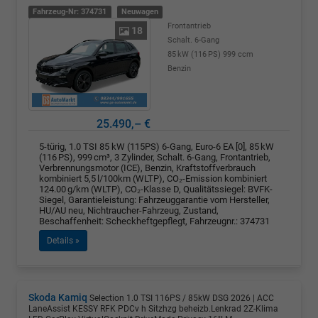
Fahrzeug-Nr: 374731
Neuwagen
Frontantrieb
18
Schalt. 6-Gang
85 kW (116 PS)
999 ccm
Benzin
25.490,– €
5-türig, 1.0 TSI 85 kW (115PS) 6-Gang, Euro-6 EA [0], 85 kW
(116 PS), 999 cm³, 3 Zylinder, Schalt. 6-Gang, Frontantrieb,
Verbrennungsmotor (ICE), Benzin, Kraftstoffverbrauch
kombiniert 5,5 l/100km (WLTP), CO₂-Emission kombiniert
124.00 g/km (WLTP), CO₂-Klasse D, Qualitätssiegel: BVFK-
Siegel, Garantieleistung: Fahrzeuggarantie vom Hersteller,
HU/AU neu, Nichtraucher-Fahrzeug, Zustand,
Beschaffenheit: Scheckheftgepflegt, Fahrzeugnr.: 374731
Details »
Skoda Kamiq
Selection 1.0 TSI 116PS / 85kW DSG 2026 | ACC
LaneAssist KESSY RFK PDCv h Sitzhzg beheizb.Lenkrad 2Z-Klima