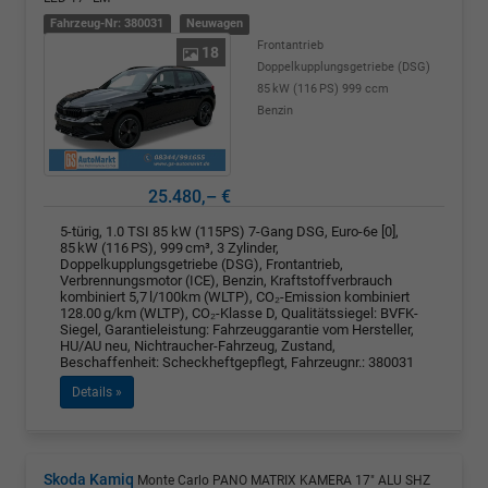
Fahrzeug-Nr: 380031
Neuwagen
Frontantrieb
18
Doppelkupplungsgetriebe (DSG)
85 kW (116 PS)
999 ccm
Benzin
25.480,– €
5-türig, 1.0 TSI 85 kW (115PS) 7-Gang DSG, Euro-6e [0],
85 kW (116 PS), 999 cm³, 3 Zylinder,
Doppelkupplungsgetriebe (DSG), Frontantrieb,
Verbrennungsmotor (ICE), Benzin, Kraftstoffverbrauch
kombiniert 5,7 l/100km (WLTP), CO₂-Emission kombiniert
128.00 g/km (WLTP), CO₂-Klasse D, Qualitätssiegel: BVFK-
Siegel, Garantieleistung: Fahrzeuggarantie vom Hersteller,
HU/AU neu, Nichtraucher-Fahrzeug, Zustand,
Beschaffenheit: Scheckheftgepflegt, Fahrzeugnr.: 380031
Details »
Skoda Kamiq
Monte Carlo PANO MATRIX KAMERA 17" ALU SHZ