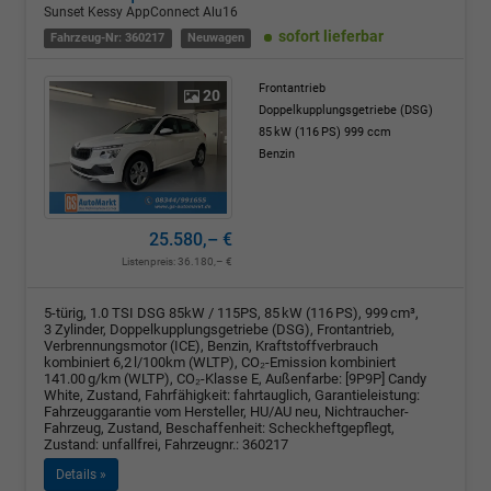
Sunset Kessy AppConnect Alu16
sofort lieferbar
Fahrzeug-Nr: 360217
Neuwagen
Frontantrieb
20
Doppelkupplungsgetriebe (DSG)
85 kW (116 PS)
999 ccm
Benzin
25.580,– €
Listenpreis:
36.180,– €
5-türig, 1.0 TSI DSG 85kW / 115PS, 85 kW (116 PS), 999 cm³,
3 Zylinder, Doppelkupplungsgetriebe (DSG), Frontantrieb,
Verbrennungsmotor (ICE), Benzin, Kraftstoffverbrauch
kombiniert 6,2 l/100km (WLTP), CO₂-Emission kombiniert
141.00 g/km (WLTP), CO₂-Klasse E, Außenfarbe: [9P9P] Candy
White, Zustand, Fahrfähigkeit: fahrtauglich, Garantieleistung:
Fahrzeuggarantie vom Hersteller, HU/AU neu, Nichtraucher-
Fahrzeug, Zustand, Beschaffenheit: Scheckheftgepflegt,
Zustand: unfallfrei, Fahrzeugnr.: 360217
Details »