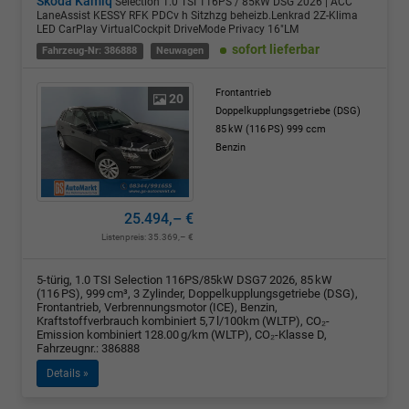
Skoda Kamiq
Selection 1.0 TSI 116PS / 85kW DSG 2026 | ACC
LaneAssist KESSY RFK PDCv h Sitzhzg beheizb.Lenkrad 2Z-Klima
LED CarPlay VirtualCockpit DriveMode Privacy 16"LM
sofort lieferbar
Fahrzeug-Nr: 386888
Neuwagen
Frontantrieb
20
Doppelkupplungsgetriebe (DSG)
85 kW (116 PS)
999 ccm
Benzin
25.494,– €
Listenpreis:
35.369,– €
5-türig, 1.0 TSI Selection 116PS/85kW DSG7 2026, 85 kW
(116 PS), 999 cm³, 3 Zylinder, Doppelkupplungsgetriebe (DSG),
Frontantrieb, Verbrennungsmotor (ICE), Benzin,
Kraftstoffverbrauch kombiniert 5,7 l/100km (WLTP), CO₂-
Emission kombiniert 128.00 g/km (WLTP), CO₂-Klasse D,
Fahrzeugnr.: 386888
Details »