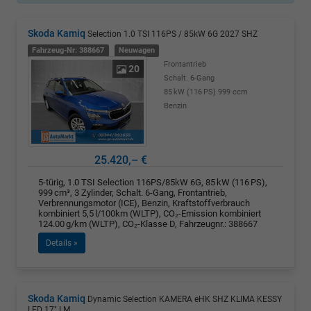
Skoda Kamiq
Selection 1.0 TSI 116PS / 85kW 6G 2027 SHZ
Fahrzeug-Nr: 388667
Neuwagen
Frontantrieb
20
Schalt. 6-Gang
85 kW (116 PS)
999 ccm
Benzin
25.420,– €
5-türig, 1.0 TSI Selection 116PS/85kW 6G, 85 kW (116 PS),
999 cm³, 3 Zylinder, Schalt. 6-Gang, Frontantrieb,
Verbrennungsmotor (ICE), Benzin, Kraftstoffverbrauch
kombiniert 5,5 l/100km (WLTP), CO₂-Emission kombiniert
124.00 g/km (WLTP), CO₂-Klasse D, Fahrzeugnr.: 388667
Details »
Skoda Kamiq
Dynamic Selection KAMERA eHK SHZ KLIMA KESSY
LED 17" LM