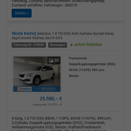
Fahrzeug, Zustand, Beschaffenheit: Scheckheftgepflegt,
Zustand: unfallfrei, Fahrzeugnr.: 360218
Details »
Skoda Kamiq
Selection 1.0 TSI DSG AHK Kamera Sunset Kessy
AppConnect Sitzheiz Alu16 GV5
sofort lieferbar
Fahrzeug-Nr: 378549
Neuwagen
Frontantrieb
20
Doppelkupplungsgetriebe (DSG)
85 kW (116 PS)
999 ccm
Benzin
25.580,– €
Listenpreis:
35.970,– €
5-türig, 1.0 TSI DSG 85kW / 115PS, 85 kW (116 PS), 999 cm³,
3 Zylinder, Doppelkupplungsgetriebe (DSG), Frontantrieb,
Verbrennungsmotor (ICE), Benzin, Kraftstoffverbrauch