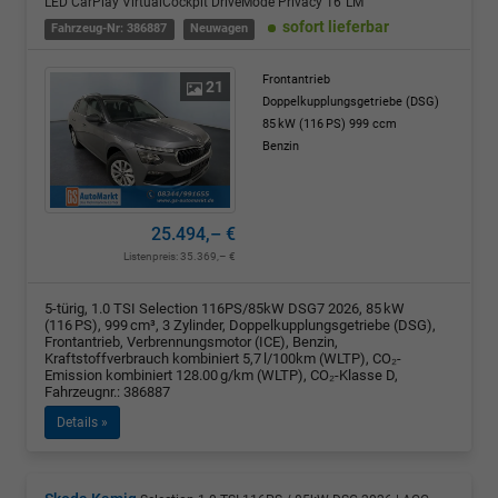
LED CarPlay VirtualCockpit DriveMode Privacy 16"LM
sofort lieferbar
Fahrzeug-Nr: 386887
Neuwagen
Frontantrieb
21
Doppelkupplungsgetriebe (DSG)
85 kW (116 PS)
999 ccm
Benzin
25.494,– €
Listenpreis:
35.369,– €
5-türig, 1.0 TSI Selection 116PS/85kW DSG7 2026, 85 kW
(116 PS), 999 cm³, 3 Zylinder, Doppelkupplungsgetriebe (DSG),
Frontantrieb, Verbrennungsmotor (ICE), Benzin,
Kraftstoffverbrauch kombiniert 5,7 l/100km (WLTP), CO₂-
Emission kombiniert 128.00 g/km (WLTP), CO₂-Klasse D,
Fahrzeugnr.: 386887
Details »