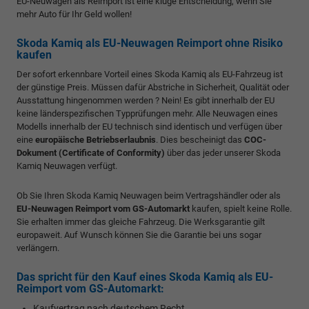
EU-Neuwagen als Reimport ist eine kluge Entscheidung, wenn Sie
mehr Auto für Ihr Geld wollen!
Skoda Kamiq als EU-Neuwagen Reimport ohne Risiko
kaufen
Der sofort erkennbare Vorteil eines Skoda Kamiq als EU-Fahrzeug ist
der günstige Preis. Müssen dafür Abstriche in Sicherheit, Qualität oder
Ausstattung hingenommen werden ? Nein! Es gibt innerhalb der EU
keine länderspezifischen Typprüfungen mehr. Alle Neuwagen eines
Modells innerhalb der EU technisch sind identisch und verfügen über
eine
europäische Betriebserlaubnis
. Dies bescheinigt das
COC-
Dokument (Certificate of Conformity)
über das jeder unserer Skoda
Kamiq Neuwagen verfügt.
Ob Sie Ihren Skoda Kamiq Neuwagen beim Vertragshändler oder als
EU-Neuwagen Reimport vom GS-Automarkt
kaufen, spielt keine Rolle.
Sie erhalten immer das gleiche Fahrzeug. Die Werksgarantie gilt
europaweit. Auf Wunsch können Sie die Garantie bei uns sogar
verlängern.
Das spricht für den Kauf eines Skoda Kamiq als EU-
Reimport vom GS-Automarkt:
Kaufvertrag nach deutschem Recht