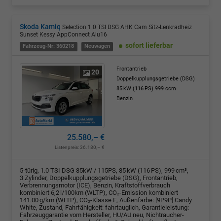
Skoda Kamiq
Selection 1.0 TSI DSG AHK Cam Sitz-Lenkradheiz
Sunset Kessy AppConnect Alu16
sofort lieferbar
Fahrzeug-Nr: 360218
Neuwagen
Frontantrieb
20
Doppelkupplungsgetriebe (DSG)
85 kW (116 PS)
999 ccm
Benzin
25.580,– €
Listenpreis:
36.180,– €
5-türig, 1.0 TSI DSG 85kW / 115PS, 85 kW (116 PS), 999 cm³,
3 Zylinder, Doppelkupplungsgetriebe (DSG), Frontantrieb,
Verbrennungsmotor (ICE), Benzin, Kraftstoffverbrauch
kombiniert 6,2 l/100km (WLTP), CO₂-Emission kombiniert
141.00 g/km (WLTP), CO₂-Klasse E, Außenfarbe: [9P9P] Candy
White, Zustand, Fahrfähigkeit: fahrtauglich, Garantieleistung:
Fahrzeuggarantie vom Hersteller, HU/AU neu, Nichtraucher-