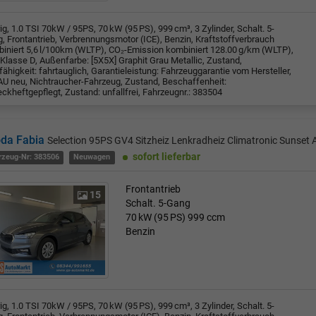
rig, 1.0 TSI 70kW / 95PS, 70 kW (95 PS), 999 cm³, 3 Zylinder, Schalt. 5-
, Frontantrieb, Verbrennungsmotor (ICE), Benzin, Kraftstoffverbrauch
iniert 5,6 l/100km (WLTP), CO₂-Emission kombiniert 128.00 g/km (WLTP),
Klasse D, Außenfarbe: [5X5X] Graphit Grau Metallic, Zustand,
fähigkeit: fahrtauglich, Garantieleistung: Fahrzeuggarantie vom Hersteller,
U neu, Nichtraucher-Fahrzeug, Zustand, Beschaffenheit:
ckheftgepflegt, Zustand: unfallfrei, Fahrzeugnr.: 383504
da Fabia
Selection 95PS GV4 Sitzheiz Lenkradheiz Climatronic Sunse
sofort lieferbar
rzeug-Nr: 383506
Neuwagen
Frontantrieb
15
Schalt. 5-Gang
70 kW (95 PS)
999 ccm
Benzin
rig, 1.0 TSI 70kW / 95PS, 70 kW (95 PS), 999 cm³, 3 Zylinder, Schalt. 5-