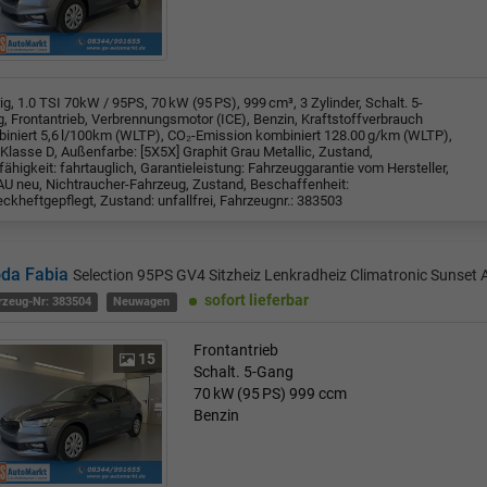
rig, 1.0 TSI 70kW / 95PS, 70 kW (95 PS), 999 cm³, 3 Zylinder, Schalt. 5-
, Frontantrieb, Verbrennungsmotor (ICE), Benzin, Kraftstoffverbrauch
iniert 5,6 l/100km (WLTP), CO₂-Emission kombiniert 128.00 g/km (WLTP),
Klasse D, Außenfarbe: [5X5X] Graphit Grau Metallic, Zustand,
fähigkeit: fahrtauglich, Garantieleistung: Fahrzeuggarantie vom Hersteller,
U neu, Nichtraucher-Fahrzeug, Zustand, Beschaffenheit:
ckheftgepflegt, Zustand: unfallfrei, Fahrzeugnr.: 383503
da Fabia
Selection 95PS GV4 Sitzheiz Lenkradheiz Climatronic Sunse
sofort lieferbar
rzeug-Nr: 383504
Neuwagen
Frontantrieb
15
Schalt. 5-Gang
70 kW (95 PS)
999 ccm
Benzin