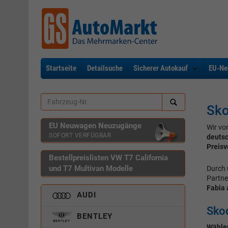
Startseite
Detailsuche
Sicherer Autokauf
EU-Ne
Sko
EU Neuwagen Neuzugänge
Wir vo
SOFORT VERFÜGBAR
deuts
Preisv
Bestellpreislisten VW T7 California
und T7 Multivan Modelle
Durch 
Partne
Fabia 
AUDI
Skod
BENTLEY
Wählen