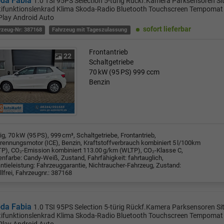
da Fabia
1.0 TSI 95PS Selection 5-türig Rückf.Kamera Parksensoren Si
tifunktionslenkrad Klima Skoda-Radio Bluetooth Touchscreen Tempomat 
Play Android Auto
sofort lieferbar
rzeug-Nr: 387168
Fahrzeug mit Tageszulassung
Frontantrieb
22
Schaltgetriebe
70 kW (95 PS)
999 ccm
Benzin
rig, 70 kW (95 PS), 999 cm³, Schaltgetriebe, Frontantrieb,
rennungsmotor (ICE), Benzin, Kraftstoffverbrauch kombiniert 5 l/100km
P), CO₂-Emission kombiniert 113.00 g/km (WLTP), CO₂-Klasse C,
nfarbe: Candy-Weiß, Zustand, Fahrfähigkeit: fahrtauglich,
ntieleistung: Fahrzeuggarantie, Nichtraucher-Fahrzeug, Zustand:
llfrei, Fahrzeugnr.: 387168
da Fabia
1.0 TSI 95PS Selection 5-türig Rückf.Kamera Parksensoren Si
tifunktionslenkrad Klima Skoda-Radio Bluetooth Touchscreen Tempomat 
Play Android Auto