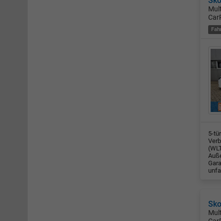
Sko
Mul
Car
Fah
5-tü
Verb
(WLT
Auße
Gara
unfa
Sko
Mul
Car