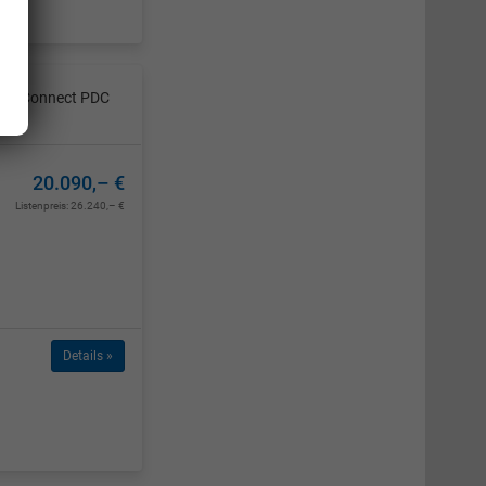
t AppConnect PDC
20.090,– €
Listenpreis:
26.240,– €
Details »