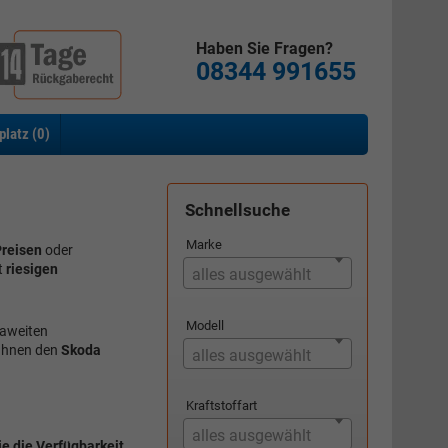
Haben Sie Fragen?
08344 991655
platz (
0
)
Schnellsuche
n
Marke
reisen
oder
t
riesigen
alles ausgewählt
Modell
paweiten
 Ihnen den
Skoda
alles ausgewählt
Kraftstoffart
alles ausgewählt
e die Verfügbarkeit