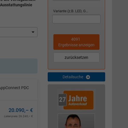
 Ausstattungslinie
Variante (z.B. LED, GTI, Facelift...)
4091
Ergebnisse anzeigen
zurücksetzen
Detailsuche
t AppConnect PDC
20.090,– €
Listenpreis:
26.240,– €