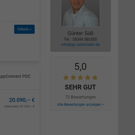
Details »
Günter Süß
Tel.: 08344 991655
info@gs-automarkt.de
5,0
t AppConnect PDC
SEHR GUT
72 Bewertungen
20.090,– €
Alle Bewertungen anzeigen >
Listenpreis:
26.240,– €