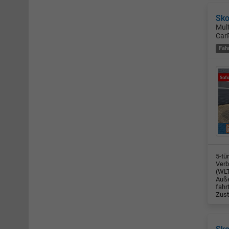
Sko
Mul
Car
Fah
5-tü
Verb
(WLT
Auße
fahr
Zust