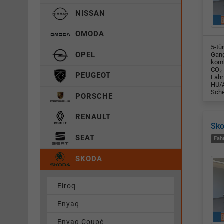
NISSAN
OMODA
5-tü
OPEL
Gang
komb
CO₂-
PEUGEOT
Fahr
HU/A
Sche
PORSCHE
RENAULT
Sko
SEAT
Fah
SKODA
Elroq
Enyaq
Enyaq Coupé