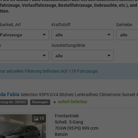
fahrzeuge, Vorlauffahrzeuge, Bestellfahrzeuge, Gebrauchte, etc.), und
hlen.
barkeit, Art
Kraftstoff
Getriebe
b
Ausstattungslinie
hrer aktuellen Filterung befinden sich
178
Fahrzeuge:
da Fabia
Selection 95PS GV4 Sitzheiz Lenkradheiz Climatronic Sunse
sofort lieferbar
rzeug-Nr: 383503
Neuwagen
Frontantrieb
15
Schalt. 5-Gang
70 kW (95 PS)
999 ccm
Benzin