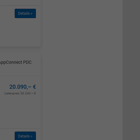
Details »
t AppConnect PDC
20.090,– €
Listenpreis:
26.240,– €
Details »