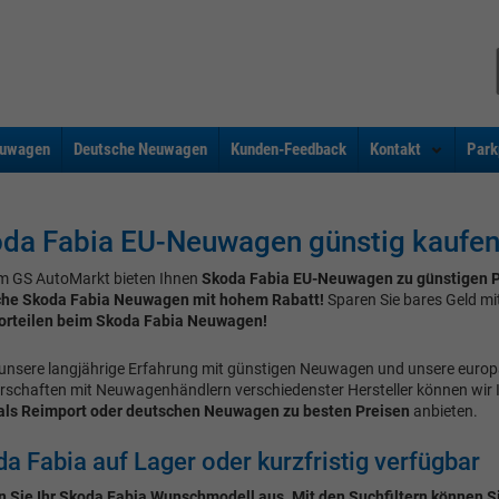
uwagen
Deutsche Neuwagen
Kunden-Feedback
Kontakt
Park
da Fabia EU-Neuwagen günstig kaufe
m GS AutoMarkt bieten Ihnen
Skoda Fabia EU-Neuwagen zu günstigen P
che Skoda Fabia Neuwagen mit hohem Rabatt!
Sparen Sie bares Geld mi
orteilen beim Skoda Fabia Neuwagen!
unsere langjährige Erfahrung mit günstigen Neuwagen und unsere euro
rschaften mit Neuwagenhändlern verschiedenster Hersteller können wir
als Reimport oder deutschen Neuwagen zu besten Preisen
anbieten.
a Fabia auf Lager oder kurzfristig verfügbar
 Sie Ihr Skoda Fabia Wunschmodell aus. Mit den Suchfiltern können Si