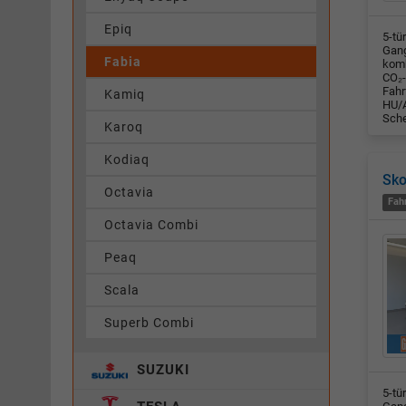
Epiq
5-tü
Gang
Fabia
komb
CO₂-
Fahr
Kamiq
HU/A
Sche
Karoq
Kodiaq
Sko
Octavia
Fah
Octavia Combi
Peaq
Scala
Superb Combi
SUZUKI
5-tü