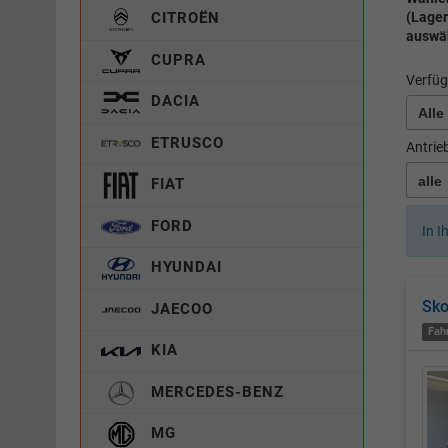
(Lager
CITROËN
auswä
CUPRA
Verfüg
DACIA
ETRUSCO
Antrie
FIAT
FORD
In I
HYUNDAI
Sko
JAECOO
Fah
KIA
MERCEDES-BENZ
MG