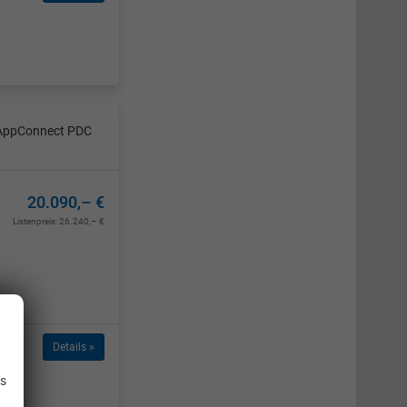
t AppConnect PDC
20.090,– €
Listenpreis:
26.240,– €
.
Details »
is