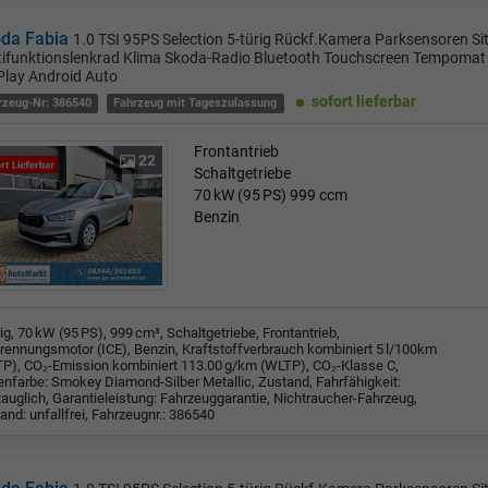
da Fabia
1.0 TSI 95PS Selection 5-türig Rückf.Kamera Parksensoren Si
tifunktionslenkrad Klima Skoda-Radio Bluetooth Touchscreen Tempomat 
Play Android Auto
sofort lieferbar
rzeug-Nr: 386540
Fahrzeug mit Tageszulassung
Frontantrieb
22
Schaltgetriebe
70 kW (95 PS)
999 ccm
Benzin
rig, 70 kW (95 PS), 999 cm³, Schaltgetriebe, Frontantrieb,
rennungsmotor (ICE), Benzin, Kraftstoffverbrauch kombiniert 5 l/100km
P), CO₂-Emission kombiniert 113.00 g/km (WLTP), CO₂-Klasse C,
nfarbe: Smokey Diamond-Silber Metallic, Zustand, Fahrfähigkeit:
tauglich, Garantieleistung: Fahrzeuggarantie, Nichtraucher-Fahrzeug,
and: unfallfrei, Fahrzeugnr.: 386540