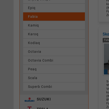
F
k
Epiq
(W
F
Z
Fabia
Kamiq
Sko
Karoq
Fah
Kodiaq
Octavia
Octavia Combi
Peaq
Scala
5-
9
Superb Combi
V
k
(W
SUZUKI
BV
F
Z