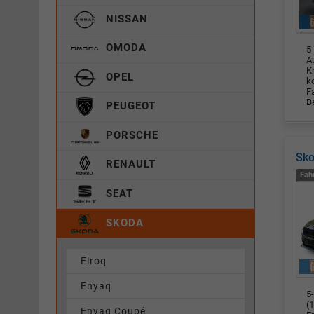
NISSAN
OMODA
5-
A
K
OPEL
k
F
B
PEUGEOT
PORSCHE
Sko
RENAULT
Fah
SEAT
SKODA
Elroq
Enyaq
5
(
Enyaq Coupé