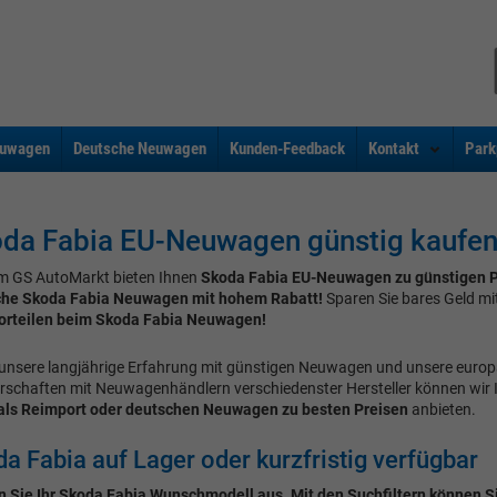
uwagen
Deutsche Neuwagen
Kunden-Feedback
Kontakt
Park
da Fabia EU-Neuwagen günstig kaufe
m GS AutoMarkt bieten Ihnen
Skoda Fabia EU-Neuwagen zu günstigen P
che Skoda Fabia Neuwagen mit hohem Rabatt!
Sparen Sie bares Geld mi
orteilen beim Skoda Fabia Neuwagen!
unsere langjährige Erfahrung mit günstigen Neuwagen und unsere euro
rschaften mit Neuwagenhändlern verschiedenster Hersteller können wir
als Reimport oder deutschen Neuwagen zu besten Preisen
anbieten.
a Fabia auf Lager oder kurzfristig verfügbar
 Sie Ihr Skoda Fabia Wunschmodell aus. Mit den Suchfiltern können Si