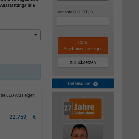
 Ausstattungslinie
Variante (z.B. LED, GTI, Facelift...)
4085
Ergebnisse anzeigen
zurücksetzen
Detailsuche
tie LED Alu Felgen
22.759,– €