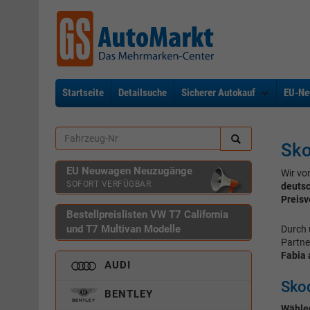
Startseite
Detailsuche
Sicherer Autokauf
EU-Ne
Sko
EU Neuwagen Neuzugänge
Wir vo
SOFORT VERFÜGBAR
deuts
Preisv
Bestellpreislisten VW T7 California
und T7 Multivan Modelle
Durch 
Partne
Fabia 
AUDI
Skod
BENTLEY
Wählen