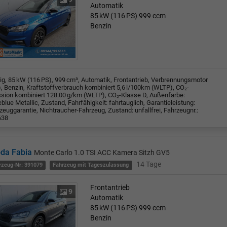
Automatik
85 kW (116 PS)
999 ccm
Benzin
rig, 85 kW (116 PS), 999 cm³, Automatik, Frontantrieb, Verbrennungsmotor
), Benzin, Kraftstoffverbrauch kombiniert 5,6 l/100km (WLTP), CO₂-
sion kombiniert 128.00 g/km (WLTP), CO₂-Klasse D, Außenfarbe:
blue Metallic, Zustand, Fahrfähigkeit: fahrtauglich, Garantieleistung:
zeuggarantie, Nichtraucher-Fahrzeug, Zustand: unfallfrei, Fahrzeugnr.:
638
da Fabia
Monte Carlo 1.0 TSI ACC Kamera Sitzh GV5
14 Tage
rzeug-Nr: 391079
Fahrzeug mit Tageszulassung
Frontantrieb
9
Automatik
85 kW (116 PS)
999 ccm
Benzin