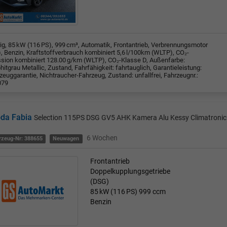
rig, 85 kW (116 PS), 999 cm³, Automatik, Frontantrieb, Verbrennungsmotor
), Benzin, Kraftstoffverbrauch kombiniert 5,6 l/100km (WLTP), CO₂-
sion kombiniert 128.00 g/km (WLTP), CO₂-Klasse D, Außenfarbe:
hitgrau Metallic, Zustand, Fahrfähigkeit: fahrtauglich, Garantieleistung:
zeuggarantie, Nichtraucher-Fahrzeug, Zustand: unfallfrei, Fahrzeugnr.:
079
da Fabia
Selection 115PS DSG GV5 AHK Kamera Alu Kessy Climatronic 
6 Wochen
rzeug-Nr: 388655
Neuwagen
Frontantrieb
Doppelkupplungsgetriebe
(DSG)
85 kW (116 PS)
999 ccm
Benzin