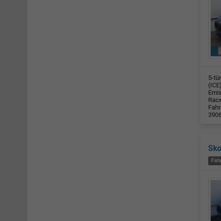
5-tü
(ICE
Emis
Race
Fahr
390
Sko
Fah