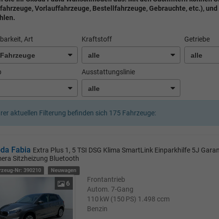
fahrzeuge, Vorlauffahrzeuge, Bestellfahrzeuge, Gebrauchte, etc.), und
hlen.
barkeit, Art
Kraftstoff
Getriebe
b
Ausstattungslinie
hrer aktuellen Filterung befinden sich
175
Fahrzeuge:
da Fabia
Extra Plus 1, 5 TSI DSG Klima SmartLink Einparkhilfe 5J Garan
era Sitzheizung Bluetooth
rzeug-Nr: 390210
Neuwagen
Frontantrieb
6
Autom. 7-Gang
110 kW (150 PS)
1.498 ccm
Benzin