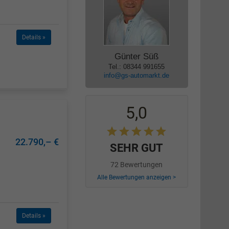
Details »
Günter Süß
Tel.: 08344 991655
info@gs-automarkt.de
5,0
22.790,– €
SEHR GUT
72 Bewertungen
Alle Bewertungen anzeigen >
Details »