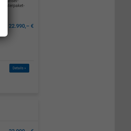
ar-Sunset-
-Winterpaket-
22.990,– €
Details »