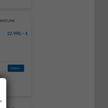
SMARTLINK
22.990,– €
Details »
.
is