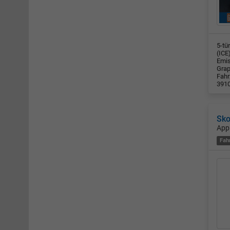
5-tü
(ICE
Emis
Grap
Fahr
391
Sko
App
Fah