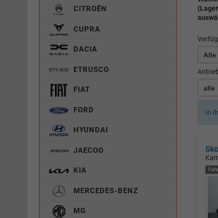
(Lager
CITROËN
auswä
CUPRA
Verfüg
DACIA
ETRUSCO
Antrie
FIAT
FORD
In I
HYUNDAI
Sko
JAECOO
Kam
KIA
Fah
MERCEDES-BENZ
MG