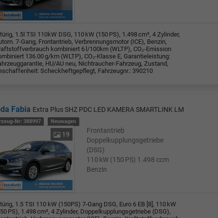
türig, 1.5l TSI 110kW DSG, 110 kW (150 PS), 1.498 cm³, 4 Zylinder,
utom. 7-Gang, Frontantrieb, Verbrennungsmotor (ICE), Benzin,
raftstoffverbrauch kombiniert 6 l/100km (WLTP), CO₂-Emission
ombiniert 136.00 g/km (WLTP), CO₂-Klasse E, Garantieleistung:
ahrzeuggarantie, HU/AU neu, Nichtraucher-Fahrzeug, Zustand,
eschaffenheit: Scheckheftgepflegt, Fahrzeugnr.: 390210
da Fabia
Extra Plus SHZ PDC LED KAMERA SMARTLINK LM
rzeug-Nr: 388997
Neuwagen
Frontantrieb
19
Doppelkupplungsgetriebe
(DSG)
110 kW (150 PS)
1.498 ccm
Benzin
-türig, 1.5 TSI 110 kW (150PS) 7-Gang DSG, Euro 6 EB [8], 110 kW
150 PS), 1.498 cm³, 4 Zylinder, Doppelkupplungsgetriebe (DSG),