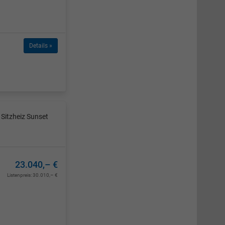
Details »
Sitzheiz Sunset
23.040,– €
Listenpreis:
30.010,– €