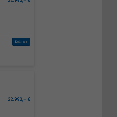
22.990,– €
Details »
22.990,– €