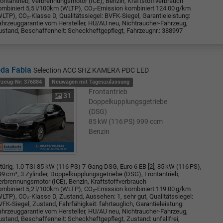
rontantrieb, Verbrennungsmotor (ICE), Benzin, Kraftstoffverbrauch
ombiniert 5,5 l/100km (WLTP), CO₂-Emission kombiniert 124.00 g/km
LTP), CO₂-Klasse D, Qualitätssiegel: BVFK-Siegel, Garantieleistung:
ahrzeuggarantie vom Hersteller, HU/AU neu, Nichtraucher-Fahrzeug,
ustand, Beschaffenheit: Scheckheftgepflegt, Fahrzeugnr.: 388997
da Fabia
Selection ACC SHZ KAMERA PDC LED
rzeug-Nr: 376884
Neuwagen mit Tageszulassung
Frontantrieb
31
Doppelkupplungsgetriebe
(DSG)
85 kW (116 PS)
999 ccm
Benzin
türig, 1.0 TSI 85 kW (116 PS) 7-Gang DSG, Euro 6 EB [2], 85 kW (116 PS),
99 cm³, 3 Zylinder, Doppelkupplungsgetriebe (DSG), Frontantrieb,
erbrennungsmotor (ICE), Benzin, Kraftstoffverbrauch
ombiniert 5,2 l/100km (WLTP), CO₂-Emission kombiniert 119.00 g/km
LTP), CO₂-Klasse D, Zustand, Aussehen: 1, sehr gut, Qualitätssiegel:
FK-Siegel, Zustand, Fahrfähigkeit: fahrtauglich, Garantieleistung:
ahrzeuggarantie vom Hersteller, HU/AU neu, Nichtraucher-Fahrzeug,
ustand, Beschaffenheit: Scheckheftgepflegt, Zustand: unfallfrei,