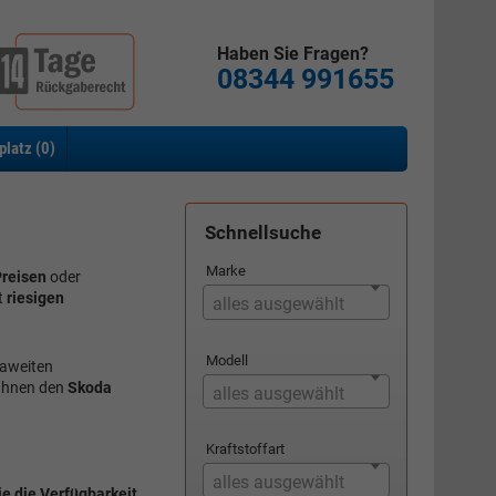
Haben Sie Fragen?
08344 991655
platz (
0
)
Schnellsuche
n
Marke
reisen
oder
t
riesigen
alles ausgewählt
Modell
paweiten
 Ihnen den
Skoda
alles ausgewählt
Kraftstoffart
alles ausgewählt
e die Verfügbarkeit