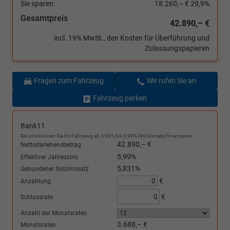
Sie sparen:
18.260,– €
29,9%
Gesamtpreis
42.890,– €
incl. 19% MwSt., den Kosten für Überführung und
Zulassungspapieren
Fragen zum Fahrzeug
Wir rufen Sie an
Fahrzeug parken
Bank11
Bei uns können Sie Ihr Fahrzeug ab 3,99% bis 5,99% (96 Monate) finanzieren.
42.890,– €
Nettodarlehensbetrag
5,99%
Effektiver Jahreszins
5,831%
Gebundener Sollzinssatz
€
Anzahlung
€
Schlussrate
Anzahl der Monatsraten
3.688,– €
Monatsraten