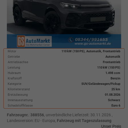
Motor
110 kW (150 PS), Automatik, Frontantrieb
Getriebe
Automatik
Antriebsachse
Frontantrieb
Leistung
110 kW (150 PS)
Hubraum
1.498 ccm
Kraftstoff
Benzin
Kategorie
SUV/Geländewagen/Pickup
Kilometerstand
25 km
Erstzulassung
01.08.2026
Innenausstattung
Schwarz
Schadstoffklasse
Euro 6
Fahrzeugnr.
:
388556
, unverbindliche Lieferzeit:
30.11.2026
,
Landesversion: EU - Europa,
Fahrzeug mit Tageszulassung
Unser Preis