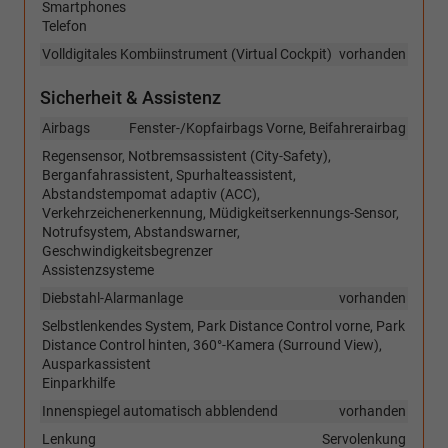
Smartphones
Telefon
Volldigitales Kombiinstrument (Virtual Cockpit)
vorhanden
Sicherheit & Assistenz
Airbags
Fenster-/Kopfairbags Vorne, Beifahrerairbag
Regensensor, Notbremsassistent (City-Safety),
Berganfahrassistent, Spurhalteassistent,
Abstandstempomat adaptiv (ACC),
Verkehrzeichenerkennung, Müdigkeitserkennungs-Sensor,
Notrufsystem, Abstandswarner,
Geschwindigkeitsbegrenzer
Assistenzsysteme
Diebstahl-Alarmanlage
vorhanden
Selbstlenkendes System, Park Distance Control vorne, Park
Distance Control hinten, 360°-Kamera (Surround View),
Ausparkassistent
Einparkhilfe
Innenspiegel automatisch abblendend
vorhanden
Lenkung
Servolenkung