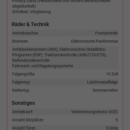
Privacy Glass (Heckscheibe und hintere Seitenscheiben
abgedunkelt)
Scheiben, Verglasung
Räder & Technik
Antriebsachse
Frontantrieb
Bremsen
Elektronische Parkbremse
Antiblockiersystem (ABS), Elektronisches Stabilitäts-
Programm (ESP), Traktionskontrolle (ASR/CTS/ETS),
Reifendruckkontrolle
Fahrwerk- und Regelungssysteme
Felgengröße
19 Zoll
Felgentyp
Leichtmetallfelge
Reifentyp
Sommerreifen
Sonstiges
Antriebsart
Verbrennungsmotor (ICE)
Anzahl Sitzplätze
5
Anzahl Türen
5-türig