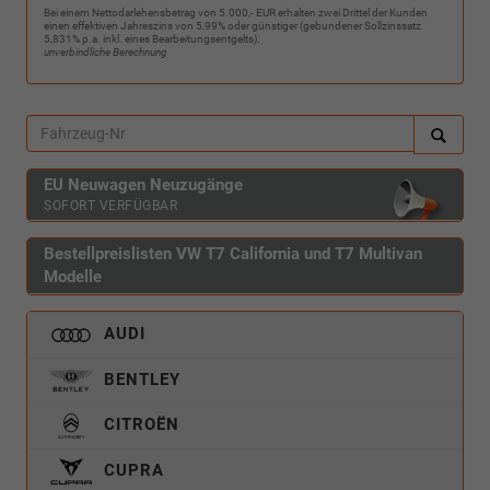
Bei einem Nettodarlehensbetrag von 5.000,- EUR erhalten zwei Drittel der Kunden
einen effektiven Jahreszins von 5,99% oder günstiger (gebundener Sollzinssatz
5,831% p.a. inkl. eines Bearbeitungsentgelts).
unverbindliche Berechnung
EU Neuwagen Neuzugänge
SOFORT VERFÜGBAR
Bestellpreislisten VW T7 California und T7 Multivan
Modelle
AUDI
BENTLEY
CITROËN
CUPRA