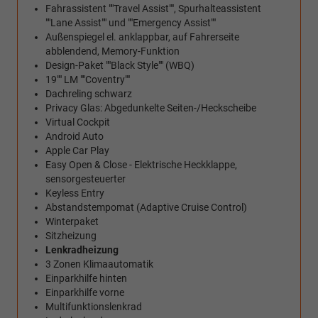
Fahrassistent ""Travel Assist"", Spurhalteassistent
""Lane Assist"" und ""Emergency Assist""
Außenspiegel el. anklappbar, auf Fahrerseite
abblendend, Memory-Funktion
Design-Paket ""Black Style"" (WBQ)
19"" LM ""Coventry""
Dachreling schwarz
Privacy Glas: Abgedunkelte Seiten-/Heckscheibe
Virtual Cockpit
Android Auto
Apple Car Play
Easy Open & Close - Elektrische Heckklappe,
sensorgesteuerter
Keyless Entry
Abstandstempomat (Adaptive Cruise Control)
Winterpaket
Sitzheizung
Lenkradheizung
3 Zonen Klimaautomatik
Einparkhilfe hinten
Einparkhilfe vorne
Multifunktionslenkrad