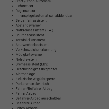
Start-/Stopp-Automatik
Lichtsensor
Regensensor
Innenspiegel automatisch abblendbar
Berganfahrassistent
Abstandswarner
Notbremsassistent (F.A.)
Spurhalteassistent
Totwinkel-Assistent
Spurwechselassistent
Verkehrszeichenerkennung
Müdigkeitswarner
Notrufsystem
Bremsassistent (EBS)
Geschwindigkeitsbegrenzer
Alarmanlage
Elektrische Wegfahrsperre
Parkbremse elektrisch
Fahrer-/Beifahrer Airbag
Fahrer Airbag
Beifahrer-Airbag ausschaltbar
Beifahrer-Airbag
Seiten-Airbags