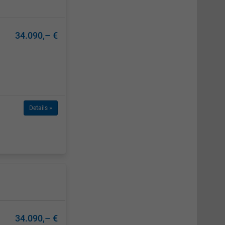
34.090,– €
Details »
34.090,– €