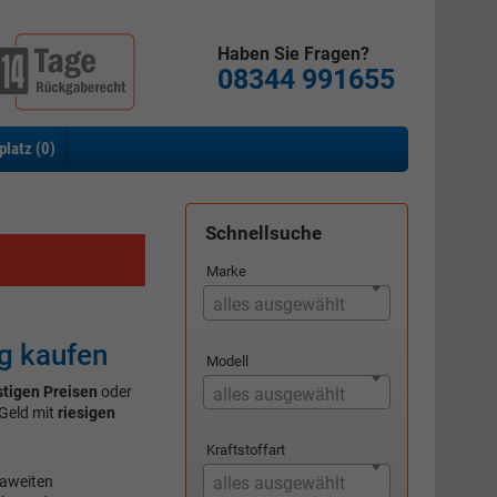
Haben Sie Fragen?
08344 991655
platz (
0
)
Schnellsuche
Marke
alles ausgewählt
g kaufen
Modell
tigen Preisen
oder
alles ausgewählt
Geld mit
riesigen
Kraftstoffart
paweiten
alles ausgewählt