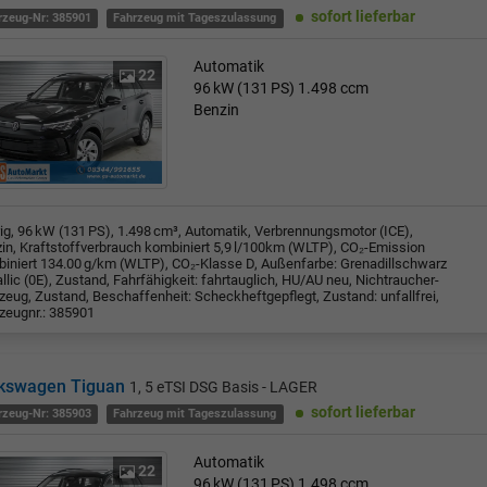
sofort lieferbar
rzeug-Nr: 385901
Fahrzeug mit Tageszulassung
Automatik
22
96 kW (131 PS)
1.498 ccm
Benzin
rig, 96 kW (131 PS), 1.498 cm³, Automatik, Verbrennungsmotor (ICE),
in, Kraftstoffverbrauch kombiniert 5,9 l/100km (WLTP), CO₂-Emission
iniert 134.00 g/km (WLTP), CO₂-Klasse D, Außenfarbe: Grenadillschwarz
llic (0E), Zustand, Fahrfähigkeit: fahrtauglich, HU/AU neu, Nichtraucher-
zeug, Zustand, Beschaffenheit: Scheckheftgepflegt, Zustand: unfallfrei,
zeugnr.: 385901
kswagen Tiguan
1, 5 eTSI DSG Basis - LAGER
sofort lieferbar
rzeug-Nr: 385903
Fahrzeug mit Tageszulassung
Automatik
22
96 kW (131 PS)
1.498 ccm