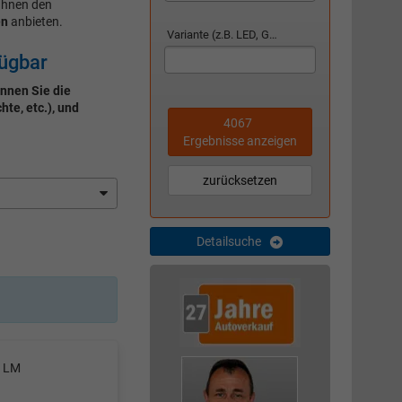
Ihnen den
en
anbieten.
Variante (z.B. LED, GTI, Facelift...)
fügbar
nnen Sie die
te, etc.), und
4067
Ergebnisse anzeigen
zurücksetzen
Detailsuche
" LM