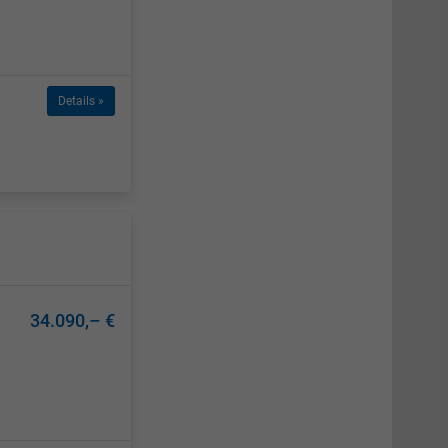
Details »
34.090,– €