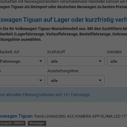
rschaften mit Neuwagenhändlern verschiedenster Hersteller können wir 
agen Tiguan als Reimport oder deutschen Neuwagen zu besten Preis
swagen Tiguan auf Lager oder kurzfristig ver
 Sie Ihr Volkswagen Tiguan Wunschmodell aus. Mit den Suchfiltern kö
barkeit (Lagerfahrzeuge, Vorlauffahrzeuge, Bestellfahrzeuge, Gebrauch
ttungslinie auswählen.
barkeit, Art
Kraftstoff
Getriebe
b
Ausstattungslinie
hrer aktuellen Filterung befinden sich
161
Fahrzeuge:
kswagen Tiguan
Trend Limited DSG ACC KAMERA APP KLIMA LED 17
rzeug-Nr: 380876
Neuwagen