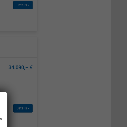
Details »
34.090,– €
.
Details »
is