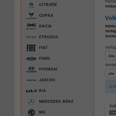
Partne
CITROËN
Volksw
CUPRA
Volk
DACIA
Wählen
Verfüg
Aussta
ETRUSCO
Verfüg
FIAT
FORD
Antrie
HYUNDAI
JAECOO
In I
KIA
MERCEDES-BENZ
Vol
MG
Fah