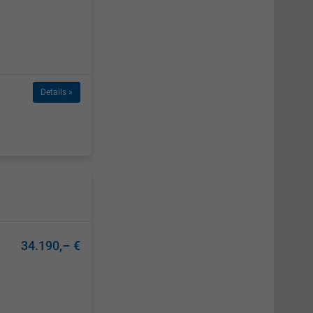
Details »
34.190,– €