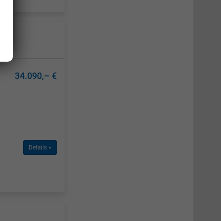
34.090,– €
Details »