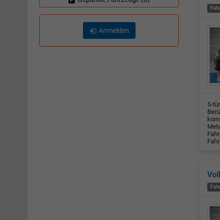
Fah
Anmelden
5-tü
Benz
komb
Meta
Fahr
Fahr
Vol
Fah