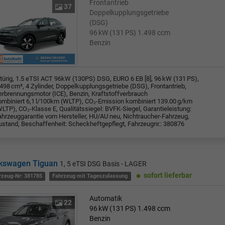
Frontantrieb
37
Doppelkupplungsgetriebe
(DSG)
96 kW (131 PS)
1.498 ccm
Benzin
-türig, 1.5 eTSI ACT 96kW (130PS) DSG, EURO 6 EB [8], 96 kW (131 PS),
498 cm³, 4 Zylinder, Doppelkupplungsgetriebe (DSG), Frontantrieb,
erbrennungsmotor (ICE), Benzin, Kraftstoffverbrauch
ombiniert 6,1 l/100km (WLTP), CO₂-Emission kombiniert 139.00 g/km
LTP), CO₂-Klasse E, Qualitätssiegel: BVFK-Siegel, Garantieleistung:
ahrzeuggarantie vom Hersteller, HU/AU neu, Nichtraucher-Fahrzeug,
ustand, Beschaffenheit: Scheckheftgepflegt, Fahrzeugnr.: 380876
kswagen Tiguan
1, 5 eTSI DSG Basis - LAGER
sofort lieferbar
rzeug-Nr: 381785
Fahrzeug mit Tageszulassung
Automatik
22
96 kW (131 PS)
1.498 ccm
Benzin