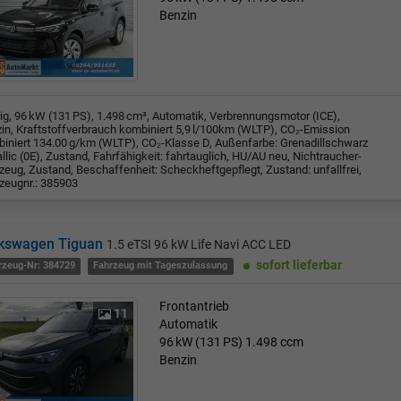
Benzin
rig, 96 kW (131 PS), 1.498 cm³, Automatik, Verbrennungsmotor (ICE),
in, Kraftstoffverbrauch kombiniert 5,9 l/100km (WLTP), CO₂-Emission
iniert 134.00 g/km (WLTP), CO₂-Klasse D, Außenfarbe: Grenadillschwarz
llic (0E), Zustand, Fahrfähigkeit: fahrtauglich, HU/AU neu, Nichtraucher-
zeug, Zustand, Beschaffenheit: Scheckheftgepflegt, Zustand: unfallfrei,
zeugnr.: 385903
kswagen Tiguan
1.5 eTSI 96 kW Life Navi ACC LED
sofort lieferbar
rzeug-Nr: 384729
Fahrzeug mit Tageszulassung
Frontantrieb
11
Automatik
96 kW (131 PS)
1.498 ccm
Benzin