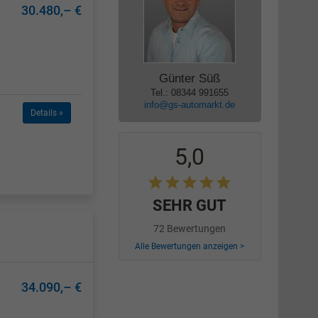
30.480,– €
Günter Süß
Tel.: 08344 991655
info@gs-automarkt.de
Details »
5,0
SEHR GUT
72 Bewertungen
Alle Bewertungen anzeigen >
34.090,– €