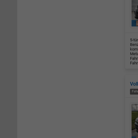
5-tü
Benz
komb
Meta
Fahr
Fahr
Vol
Fah