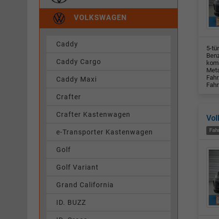
VOLKSWAGEN
Caddy
5-tü
Benz
Caddy Cargo
komb
Meta
Fahr
Caddy Maxi
Fahr
Crafter
Crafter Kastenwagen
Vol
Fah
e-Transporter Kastenwagen
Golf
Golf Variant
Grand California
ID. BUZZ