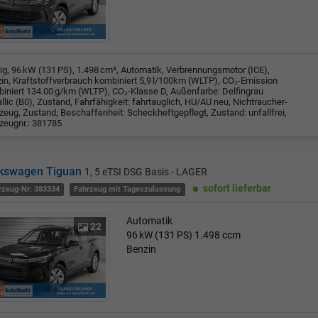
rig, 96 kW (131 PS), 1.498 cm³, Automatik, Verbrennungsmotor (ICE),
in, Kraftstoffverbrauch kombiniert 5,9 l/100km (WLTP), CO₂-Emission
iniert 134.00 g/km (WLTP), CO₂-Klasse D, Außenfarbe: Delfingrau
llic (B0), Zustand, Fahrfähigkeit: fahrtauglich, HU/AU neu, Nichtraucher-
zeug, Zustand, Beschaffenheit: Scheckheftgepflegt, Zustand: unfallfrei,
zeugnr.: 381785
kswagen Tiguan
1, 5 eTSI DSG Basis - LAGER
sofort lieferbar
rzeug-Nr: 383334
Fahrzeug mit Tageszulassung
Automatik
22
96 kW (131 PS)
1.498 ccm
Benzin