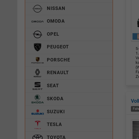
NISSAN
OMODA
OPEL
PEUGEOT
5
1.
V
PORSCHE
k
(W
F
RENAULT
Z
SEAT
SKODA
Vol
Fah
SUZUKI
TESLA
TOYOTA