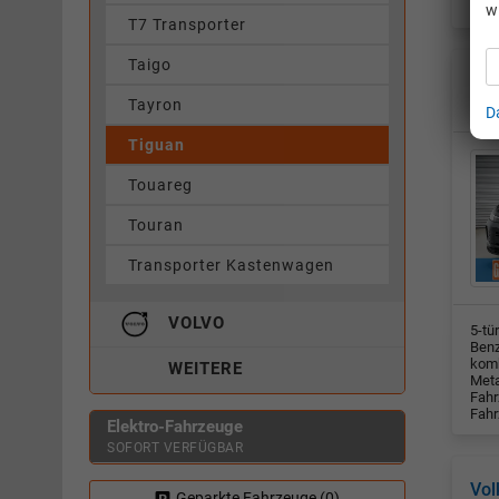
Fahr
w
T7 Transporter
Taigo
Vol
Tayron
D
Fah
Tiguan
Touareg
Touran
Transporter Kastenwagen
VOLVO
5-tü
Benz
komb
WEITERE
Meta
Fahr
Fahr
Elektro-Fahrzeuge
SOFORT VERFÜGBAR
Vol
Geparkte Fahrzeuge (
0
)