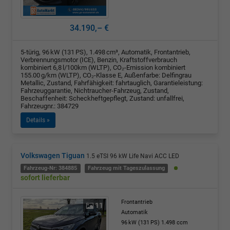
34.190,– €
5-türig, 96 kW (131 PS), 1.498 cm³, Automatik, Frontantrieb,
Verbrennungsmotor (ICE), Benzin, Kraftstoffverbrauch
kombiniert 6,8 l/100km (WLTP), CO₂-Emission kombiniert
155.00 g/km (WLTP), CO₂-Klasse E, Außenfarbe: Delfingrau
Metallic, Zustand, Fahrfähigkeit: fahrtauglich, Garantieleistung:
Fahrzeuggarantie, Nichtraucher-Fahrzeug, Zustand,
Beschaffenheit: Scheckheftgepflegt, Zustand: unfallfrei,
Fahrzeugnr.: 384729
Details »
Volkswagen Tiguan
1.5 eTSI 96 kW Life Navi ACC LED
Fahrzeug-Nr: 384885
Fahrzeug mit Tageszulassung
sofort lieferbar
Frontantrieb
11
Automatik
96 kW (131 PS)
1.498 ccm