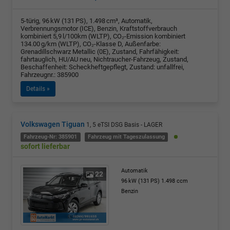
5-türig, 96 kW (131 PS), 1.498 cm³, Automatik,
Verbrennungsmotor (ICE), Benzin, Kraftstoffverbrauch
kombiniert 5,9 l/100km (WLTP), CO₂-Emission kombiniert
134.00 g/km (WLTP), CO₂-Klasse D, Außenfarbe:
Grenadillschwarz Metallic (0E), Zustand, Fahrfähigkeit:
fahrtauglich, HU/AU neu, Nichtraucher-Fahrzeug, Zustand,
Beschaffenheit: Scheckheftgepflegt, Zustand: unfallfrei,
Fahrzeugnr.: 385900
Details »
Volkswagen Tiguan
1, 5 eTSI DSG Basis - LAGER
Fahrzeug-Nr: 385901
Fahrzeug mit Tageszulassung
sofort lieferbar
Automatik
22
96 kW (131 PS)
1.498 ccm
Benzin