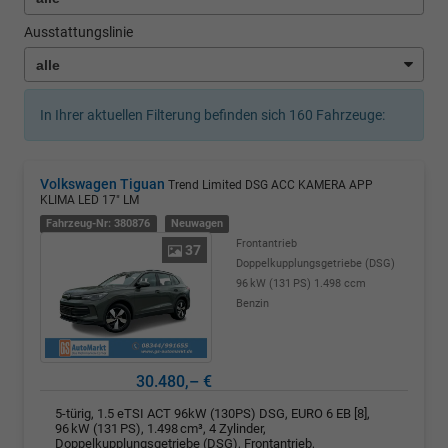
Ausstattungslinie
In Ihrer aktuellen Filterung befinden sich
160
Fahrzeuge:
Volkswagen Tiguan
Trend Limited DSG ACC KAMERA APP
KLIMA LED 17" LM
Fahrzeug-Nr: 380876
Neuwagen
Frontantrieb
37
Doppelkupplungsgetriebe (DSG)
96 kW (131 PS)
1.498 ccm
Benzin
30.480,– €
5-türig, 1.5 eTSI ACT 96kW (130PS) DSG, EURO 6 EB [8],
96 kW (131 PS), 1.498 cm³, 4 Zylinder,
Doppelkupplungsgetriebe (DSG), Frontantrieb,