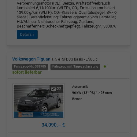
Verbrennungsmotor (ICE), Benzin, Kraftstoffverbrauch
kombiniert 6,1 l/100km (WLTP), CO₂-Emission kombiniert
139.00 g/km (WLTP), CO₂-Klasse E, Qualitätssiegel: BVFK-
Siegel, Garantieleistung: Fahrzeuggarantie vom Hersteller,
HU/AU neu, Nichtraucher-Fahrzeug, Zustand,
Beschaffenheit: Scheckheftgepflegt, Fahrzeugnr.: 380876
Details »
Volkswagen Tiguan
1, 5 eTSI DSG Basis - LAGER
Fahrzeug-Nr: 381785
Fahrzeug mit Tageszulassung
sofort lieferbar
Automatik
22
96 kW (131 PS)
1.498 ccm
Benzin
34.090,– €