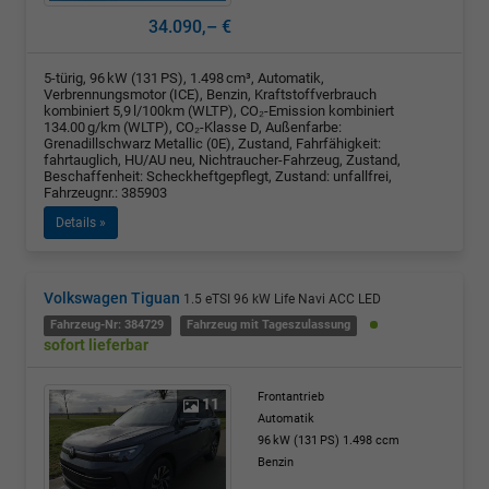
34.090,– €
5-türig, 96 kW (131 PS), 1.498 cm³, Automatik,
Verbrennungsmotor (ICE), Benzin, Kraftstoffverbrauch
kombiniert 5,9 l/100km (WLTP), CO₂-Emission kombiniert
134.00 g/km (WLTP), CO₂-Klasse D, Außenfarbe:
Grenadillschwarz Metallic (0E), Zustand, Fahrfähigkeit:
fahrtauglich, HU/AU neu, Nichtraucher-Fahrzeug, Zustand,
Beschaffenheit: Scheckheftgepflegt, Zustand: unfallfrei,
Fahrzeugnr.: 385903
Details »
Volkswagen Tiguan
1.5 eTSI 96 kW Life Navi ACC LED
Fahrzeug-Nr: 384729
Fahrzeug mit Tageszulassung
sofort lieferbar
Frontantrieb
11
Automatik
96 kW (131 PS)
1.498 ccm
Benzin