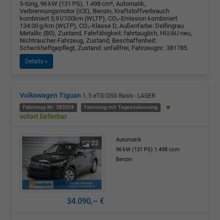
5-türig, 96 kW (131 PS), 1.498 cm³, Automatik,
Verbrennungsmotor (ICE), Benzin, Kraftstoffverbrauch
kombiniert 5,9 l/100km (WLTP), CO₂-Emission kombiniert
134.00 g/km (WLTP), CO₂-Klasse D, Außenfarbe: Delfingrau
Metallic (B0), Zustand, Fahrfähigkeit: fahrtauglich, HU/AU neu,
Nichtraucher-Fahrzeug, Zustand, Beschaffenheit:
Scheckheftgepflegt, Zustand: unfallfrei, Fahrzeugnr.: 381785
Details »
Volkswagen Tiguan
1, 5 eTSI DSG Basis - LAGER
Fahrzeug-Nr: 383334
Fahrzeug mit Tageszulassung
sofort lieferbar
Automatik
22
96 kW (131 PS)
1.498 ccm
Benzin
34.090,– €