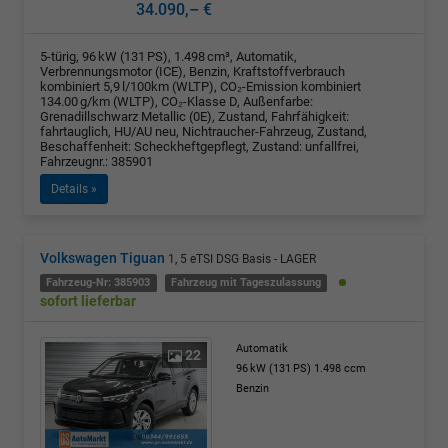
34.090,– €
5-türig, 96 kW (131 PS), 1.498 cm³, Automatik,
Verbrennungsmotor (ICE), Benzin, Kraftstoffverbrauch
kombiniert 5,9 l/100km (WLTP), CO₂-Emission kombiniert
134.00 g/km (WLTP), CO₂-Klasse D, Außenfarbe:
Grenadillschwarz Metallic (0E), Zustand, Fahrfähigkeit:
fahrtauglich, HU/AU neu, Nichtraucher-Fahrzeug, Zustand,
Beschaffenheit: Scheckheftgepflegt, Zustand: unfallfrei,
Fahrzeugnr.: 385901
Details »
Volkswagen Tiguan
1, 5 eTSI DSG Basis - LAGER
Fahrzeug-Nr: 385903
Fahrzeug mit Tageszulassung
sofort lieferbar
Automatik
22
96 kW (131 PS)
1.498 ccm
Benzin