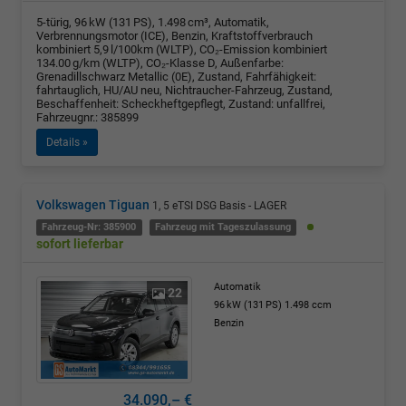
5-türig, 96 kW (131 PS), 1.498 cm³, Automatik,
Verbrennungsmotor (ICE), Benzin, Kraftstoffverbrauch
kombiniert 5,9 l/100km (WLTP), CO₂-Emission kombiniert
134.00 g/km (WLTP), CO₂-Klasse D, Außenfarbe:
Grenadillschwarz Metallic (0E), Zustand, Fahrfähigkeit:
fahrtauglich, HU/AU neu, Nichtraucher-Fahrzeug, Zustand,
Beschaffenheit: Scheckheftgepflegt, Zustand: unfallfrei,
Fahrzeugnr.: 385899
Details »
Volkswagen Tiguan
1, 5 eTSI DSG Basis - LAGER
Fahrzeug-Nr: 385900
Fahrzeug mit Tageszulassung
sofort lieferbar
Automatik
22
96 kW (131 PS)
1.498 ccm
Benzin
34.090,– €