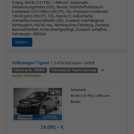
5-türig, 96 kW (131 PS), 1.498 cm³, Automatik,
Verbrennungsmotor (ICE), Benzin, Kraftstoffverbrauch
kombiniert 5,9 l/100km (WLTP), CO₂-Emission kombiniert
134.00 g/km (WLTP), CO₂-Klasse D, Außenfarbe:
Grenadillschwarz Metallic (0E), Zustand, Fahrfähigkeit:
fahrtauglich, HU/AU neu, Nichtraucher-Fahrzeug, Zustand,
Beschaffenheit: Scheckheftgepflegt, Zustand: unfallfrei,
Fahrzeugnr.: 383334
Details »
Volkswagen Tiguan
1, 5 eTSI DSG Basis - LAGER
Fahrzeug-Nr: 385899
Fahrzeug mit Tageszulassung
sofort lieferbar
Automatik
22
96 kW (131 PS)
1.498 ccm
Benzin
34.090,– €