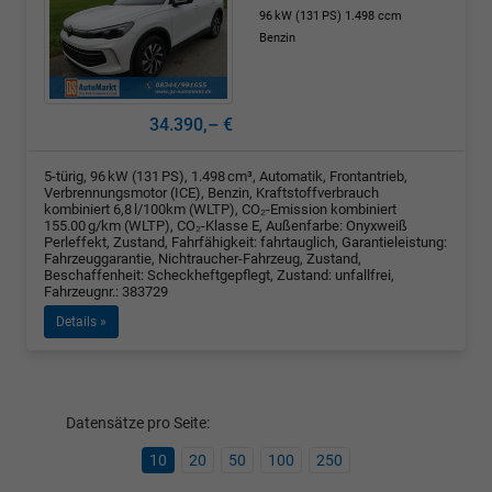
96 kW (131 PS)
1.498 ccm
Benzin
34.390,– €
5-türig, 96 kW (131 PS), 1.498 cm³, Automatik, Frontantrieb,
Verbrennungsmotor (ICE), Benzin, Kraftstoffverbrauch
kombiniert 6,8 l/100km (WLTP), CO₂-Emission kombiniert
155.00 g/km (WLTP), CO₂-Klasse E, Außenfarbe: Onyxweiß
Perleffekt, Zustand, Fahrfähigkeit: fahrtauglich, Garantieleistung:
Fahrzeuggarantie, Nichtraucher-Fahrzeug, Zustand,
Beschaffenheit: Scheckheftgepflegt, Zustand: unfallfrei,
Fahrzeugnr.: 383729
Details »
Datensätze pro Seite:
10
20
50
100
250