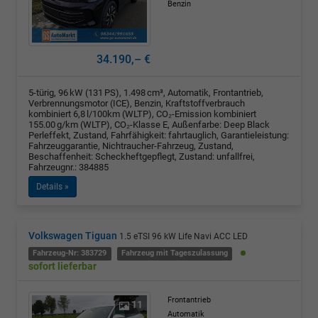
Benzin
34.190,– €
5-türig, 96 kW (131 PS), 1.498 cm³, Automatik, Frontantrieb,
Verbrennungsmotor (ICE), Benzin, Kraftstoffverbrauch
kombiniert 6,8 l/100km (WLTP), CO₂-Emission kombiniert
155.00 g/km (WLTP), CO₂-Klasse E, Außenfarbe: Deep Black
Perleffekt, Zustand, Fahrfähigkeit: fahrtauglich, Garantieleistung:
Fahrzeuggarantie, Nichtraucher-Fahrzeug, Zustand,
Beschaffenheit: Scheckheftgepflegt, Zustand: unfallfrei,
Fahrzeugnr.: 384885
Details »
Volkswagen Tiguan
1.5 eTSI 96 kW Life Navi ACC LED
Fahrzeug-Nr: 383729
Fahrzeug mit Tageszulassung
sofort lieferbar
Frontantrieb
11
Automatik