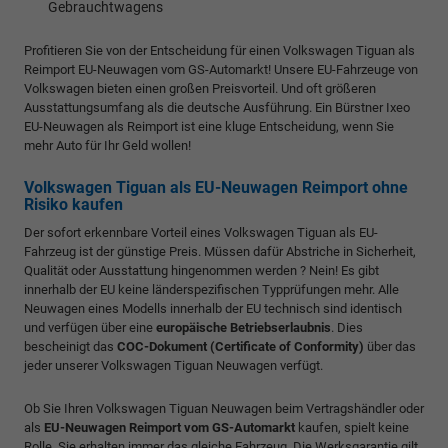
Gebrauchtwagens
Profitieren Sie von der Entscheidung für einen Volkswagen Tiguan als
Reimport EU-Neuwagen vom GS-Automarkt! Unsere EU-Fahrzeuge von
Volkswagen bieten einen großen Preisvorteil. Und oft größeren
Ausstattungsumfang als die deutsche Ausführung. Ein Bürstner Ixeo
EU-Neuwagen als Reimport ist eine kluge Entscheidung, wenn Sie
mehr Auto für Ihr Geld wollen!
Volkswagen Tiguan als EU-Neuwagen Reimport ohne
Risiko kaufen
Der sofort erkennbare Vorteil eines Volkswagen Tiguan als EU-
Fahrzeug ist der günstige Preis. Müssen dafür Abstriche in Sicherheit,
Qualität oder Ausstattung hingenommen werden ? Nein! Es gibt
innerhalb der EU keine länderspezifischen Typprüfungen mehr. Alle
Neuwagen eines Modells innerhalb der EU technisch sind identisch
und verfügen über eine
europäische Betriebserlaubnis
. Dies
bescheinigt das
COC-Dokument (Certificate of Conformity)
über das
jeder unserer Volkswagen Tiguan Neuwagen verfügt.
Ob Sie Ihren Volkswagen Tiguan Neuwagen beim Vertragshändler oder
als
EU-Neuwagen Reimport vom GS-Automarkt
kaufen, spielt keine
Rolle. Sie erhalten immer das gleiche Fahrzeug. Die Werksgarantie gilt