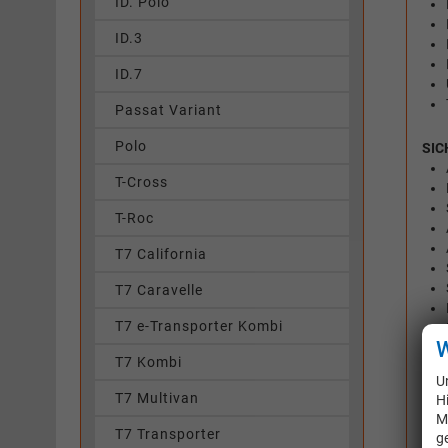
ID. Polo
ID.3
ID.7
Passat Variant
Polo
SIC
T-Cross
T-Roc
T7 California
T7 Caravelle
T7 e-Transporter Kombi
W
T7 Kombi
U
T7 Multivan
H
M
T7 Transporter
g