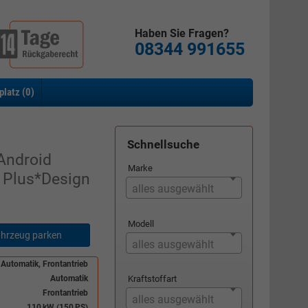
Haben Sie Fragen?
08344 991655
platz (
0
)
Schnellsuche
Android
Marke
 Plus*Design
alles ausgewählt
Modell
hrzeug parken
alles ausgewählt
 Automatik, Frontantrieb
Automatik
Kraftstoffart
Frontantrieb
alles ausgewählt
110 kW (150 PS)