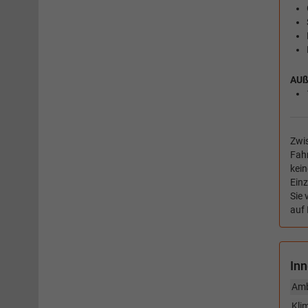
AUß
Zwis
Fahr
kein
Ein
Sie 
auf 
In
Amb
Kli