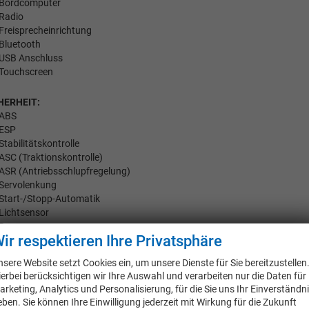
Bordcomputer
Radio
Freisprecheinrichtung
Bluetooth
USB Anschluss
Touchscreen
HERHEIT:
ABS
ESP
Stabilitätskontrolle
ASC (Traktionskontrolle)
ASR (Antriebsschlupfregelung)
Servolenkung
Start-/Stopp-Automatik
Lichtsensor
Regensensor
ir respektieren Ihre Privatsphäre
Innenspiegel automatisch abblendbar
Berganfahrassistent
nsere Website setzt Cookies ein, um unsere Dienste für Sie bereitzustellen
Abstandswarner
ierbei berücksichtigen wir Ihre Auswahl und verarbeiten nur die Daten für
Notbremsassistent (F.A.)
arketing, Analytics und Personalisierung, für die Sie uns Ihr Einverständn
Spurhalteassistent
eben. Sie können Ihre Einwilligung jederzeit mit Wirkung für die Zukunft
Totwinkel-Assistent