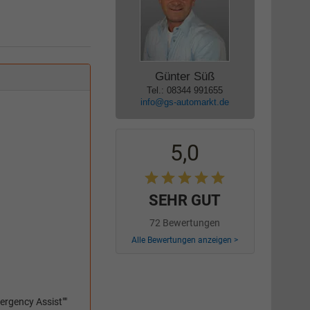
Günter Süß
Tel.: 08344 991655
info@gs-automarkt.de
5,0
SEHR GUT
72 Bewertungen
Alle Bewertungen anzeigen >
mergency Assist""