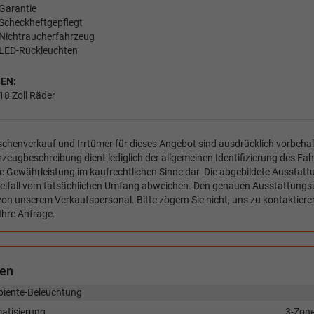
Garantie
Scheckheftgepflegt
Nichtraucherfahrzeug
LED-Rückleuchten
EN:
18 Zoll Räder
chenverkauf und Irrtümer für dieses Angebot sind ausdrücklich vorbehal
zeugbeschreibung dient lediglich der allgemeinen Identifizierung des Fah
e Gewährleistung im kaufrechtlichen Sinne dar. Die abgebildete Ausstat
zelfall vom tatsächlichen Umfang abweichen. Den genauen Ausstattungs
von unserem Verkaufspersonal. Bitte zögern Sie nicht, uns zu kontaktiere
Ihre Anfrage.
nen
iente-Beleuchtung
matisierung
3-Zon