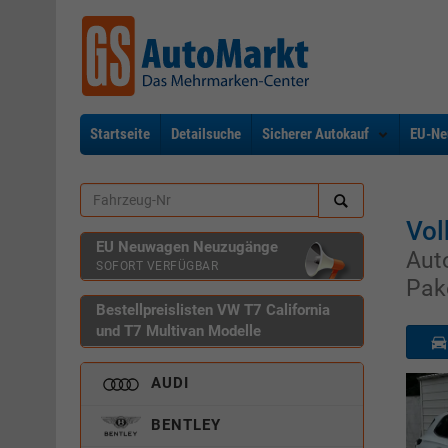
Startseite
Detailsuche
Sicherer Autokauf
EU-Ne
Vol
EU Neuwagen Neuzugänge
Aut
SOFORT VERFÜGBAR
Pak
Bestellpreislisten VW T7 California
und T7 Multivan Modelle
AUDI
BENTLEY