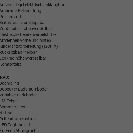
Außenspiegel elektrisch anklappbar
Ambiente-Beleuchtung
Polsterstoff
Beifahrersitz umklappbar
Vordersitze höhenverstellbar
Elektrische Lendenwirbelstütze
Armlehnen vorne und hinten
Kindersitzvorbereitung (ISOFIX)
Rücksitzbank teilbar
Lenkrad höhenverstellbar
Komfortsitz
RAS:
Dachreling
Doppelter Laderaumboden
Variabler Ladeboden
LM-Felgen
Sommerreifen
Notrad
Reifendruckkontrolle
LED-Tagfahrlicht
Kurven-/Abbiegelicht