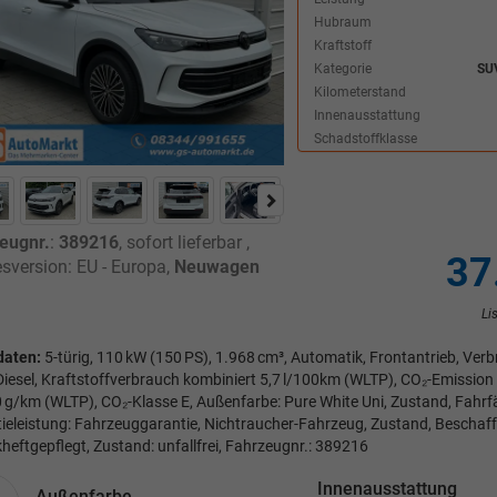
Hubraum
Kraftstoff
Kategorie
SU
Kilometerstand
Innenausstattung
Schadstoffklasse
eugnr.
:
389216
,
sofort lieferbar
,
37
sversion: EU - Europa,
Neuwagen
Li
daten:
5-türig, 110 kW (150 PS), 1.968 cm³, Automatik, Frontantrieb, Ve
 Diesel, Kraftstoffverbrauch kombiniert 5,7 l/100km (WLTP), CO₂-Emission
 g/km (WLTP), CO₂-Klasse E, Außenfarbe: Pure White Uni, Zustand, Fahrfäh
ieleistung: Fahrzeuggarantie, Nichtraucher-Fahrzeug, Zustand, Beschaff
heftgepflegt, Zustand: unfallfrei, Fahrzeugnr.: 389216
Innenausstattung
Außenfarbe