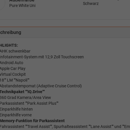
Schwarz
Pure White Uni
chreibung
HLIGHTS:
AHK schwenkbar
Infotainment-System mit 12,9 Zoll Touchscreen
Android Auto
Apple Car Play
Virtual Cockpit
18"" LM ""Napoli""
Abstandstempomat (Adaptive Cruise Control)
Technikpaket ""IQ.Drive""
360 Grad Kamera/Area View
Parkassistent ""Park Assist Plus""
Einparkhilfe hinten
Einparkhilfe vorne
Memory-Funktion für Parkassistent
Fahrassistent ""Travel Assist"", Spurhalteassistent ""Lane Assist"" und ""E