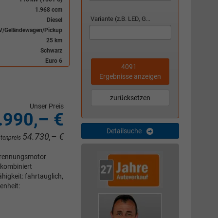
1.968 ccm
Variante (z.B. LED, GTI, Facelift...)
Diesel
V/Geländewagen/Pickup
25 km
Schwarz
Euro 6
4091
Ergebnisse anzeigen
zurücksetzen
Unser Preis
.990,– €
Detailsuche
54.730,– €
stenpreis
rbrennungsmotor
 kombiniert
igkeit: fahrtauglich,
enheit: