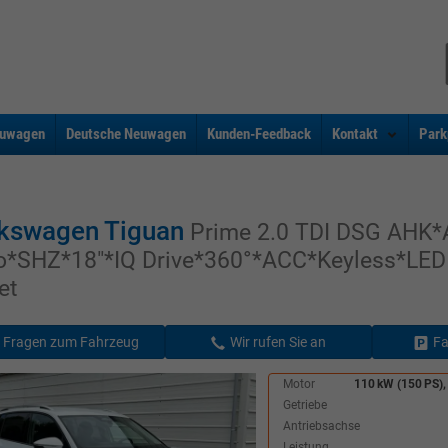
uwagen
Deutsche Neuwagen
Kunden-Feedback
Kontakt
Park
kswagen Tiguan
Prime 2.0 TDI DSG AHK*
o*SHZ*18"*IQ Drive*360°*ACC*Keyless*LED
et
Fragen zum Fahrzeug
Wir rufen Sie an
Fa
Motor
110 kW (150 PS),
Getriebe
Antriebsachse
Leistung