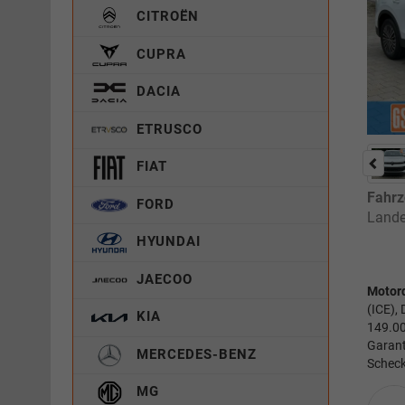
CITROËN
CUPRA
DACIA
ETRUSCO
FIAT
Fahrz
FORD
Lande
HYUNDAI
JAECOO
Motor
(ICE),
KIA
149.00
Garant
MERCEDES-BENZ
Scheck
MG