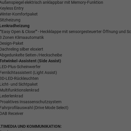
Außenspiegel elektrisch anklappbar mit Memory-Funktion
Keyless Entry
Winter-Komfortpaket
Sitzheizung
Lenkradheizung
""Easy Open & Close"" - Heckklappe mit sensorgesteuerter Öffnung und S
3 Zonen Klimaautomatik
Design-Paket
Dachreling silber eloxiert
Abgedunkelte Seiten-/Heckscheibe
Totwinkel-Assistent (Side Assist)
LED-Plus-Scheinwerfer
Fernlichtassistent (Light Assist)
3D-LED-Rückleuchten
Licht- und Sichtpaket
Multifunktionslenkrad
Lederlenkrad
Proaktives Insassenschutzsystem
Fahrprofilauswahl (Drive Mode Select)
DAB Receiver
TIMEDIA UND KOMMUNIKATION: