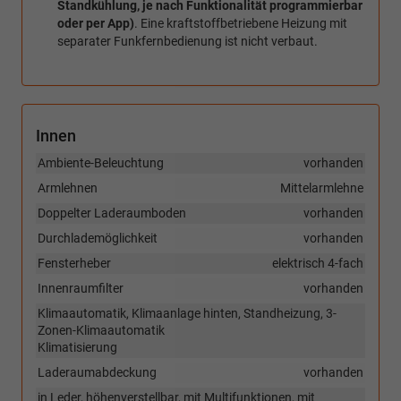
Standkühlung, je nach Funktionalität programmierbar
oder per App)
. Eine kraftstoffbetriebene Heizung mit
separater Funkfernbedienung ist nicht verbaut.
Innen
Ambiente-Beleuchtung
vorhanden
Armlehnen
Mittelarmlehne
Doppelter Laderaumboden
vorhanden
Durchlademöglichkeit
vorhanden
Fensterheber
elektrisch 4-fach
Innenraumfilter
vorhanden
Klimaautomatik, Klimaanlage hinten, Standheizung, 3-
Zonen-Klimaautomatik
Klimatisierung
Laderaumabdeckung
vorhanden
in Leder, höhenverstellbar, mit Multifunktionen, mit