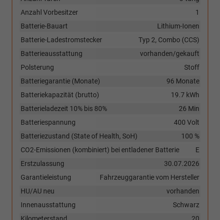
Anzahl Vorbesitzer
1
Batterie-Bauart
Lithium-Ionen
Batterie-Ladestromstecker
Typ 2, Combo (CCS)
Batterieausstattung
vorhanden/gekauft
Polsterung
Stoff
Batteriegarantie (Monate)
96 Monate
Batteriekapazität (brutto)
19.7 kWh
Batterieladezeit 10% bis 80%
26 Min
Batteriespannung
400 Volt
Batteriezustand (State of Health, SoH)
100 %
CO2-Emissionen (kombiniert) bei entladener Batterie
E
Erstzulassung
30.07.2026
Garantieleistung
Fahrzeuggarantie vom Hersteller
HU/AU neu
vorhanden
Innenausstattung
Schwarz
Kilometerstand
20