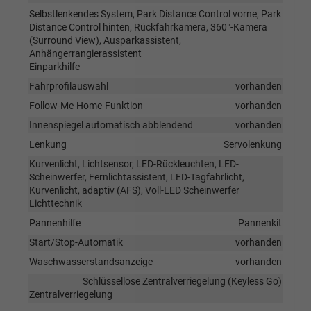
Selbstlenkendes System, Park Distance Control vorne, Park
Distance Control hinten, Rückfahrkamera, 360°-Kamera
(Surround View), Ausparkassistent,
Anhängerrangierassistent
Einparkhilfe
Fahrprofilauswahl
vorhanden
Follow-Me-Home-Funktion
vorhanden
Innenspiegel automatisch abblendend
vorhanden
Lenkung
Servolenkung
Kurvenlicht, Lichtsensor, LED-Rückleuchten, LED-
Scheinwerfer, Fernlichtassistent, LED-Tagfahrlicht,
Kurvenlicht, adaptiv (AFS), Voll-LED Scheinwerfer
Lichttechnik
Pannenhilfe
Pannenkit
Start/Stop-Automatik
vorhanden
Waschwasserstandsanzeige
vorhanden
Schlüssellose Zentralverriegelung (Keyless Go)
Zentralverriegelung