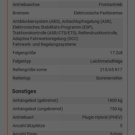
Antriebsachse
Frontantrieb
Bremsen
Elektronische Parkbremse
Antiblockiersystem (ABS), Antischlupfregelung (ASR),
Elektronisches Stabilitäts-Programm (ESP),
Traktionskontrolle (ASR/CTS/ETS), Reifendruckkontrolle,
Adaptive Fahrwerksregelung (DCC)
Fahrwerk- und Regelungssysteme
Felgengröße
17 Zoll
Felgentyp
Leichtmetallfelge
Reifengröße vorne
215/65 R17
Reifentyp
Sommerreifen
Sonstiges
Anhängelast (gebremst)
1800 kg
Anhängelast (ungebremst)
750 kg
Antriebsart
Plugin-Hybrid (PHEV)
Anzahl Sitzplätze
5
Anzahl Türen
5-türig