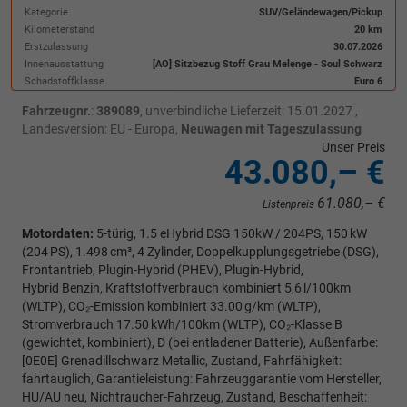
Kategorie
SUV/Geländewagen/Pickup
Kilometerstand
20 km
Erstzulassung
30.07.2026
Innenausstattung
[AO] Sitzbezug Stoff Grau Melenge - Soul Schwarz
Schadstoffklasse
Euro 6
Fahrzeugnr.
:
389089
, unverbindliche Lieferzeit:
15.01.2027
,
Landesversion: EU - Europa,
Neuwagen mit Tageszulassung
Unser Preis
43.080,– €
61.080,– €
Listenpreis
Motordaten:
5-türig, 1.5 eHybrid DSG 150kW / 204PS, 150 kW
(204 PS), 1.498 cm³, 4 Zylinder, Doppelkupplungsgetriebe (DSG),
Frontantrieb, Plugin-Hybrid (PHEV), Plugin-Hybrid,
Hybrid Benzin, Kraftstoffverbrauch kombiniert 5,6 l/100km
(WLTP), CO₂-Emission kombiniert 33.00 g/km (WLTP),
Stromverbrauch 17.50 kWh/100km (WLTP), CO₂-Klasse B
(gewichtet, kombiniert), D (bei entladener Batterie), Außenfarbe:
[0E0E] Grenadillschwarz Metallic, Zustand, Fahrfähigkeit:
fahrtauglich, Garantieleistung: Fahrzeuggarantie vom Hersteller,
HU/AU neu, Nichtraucher-Fahrzeug, Zustand, Beschaffenheit: