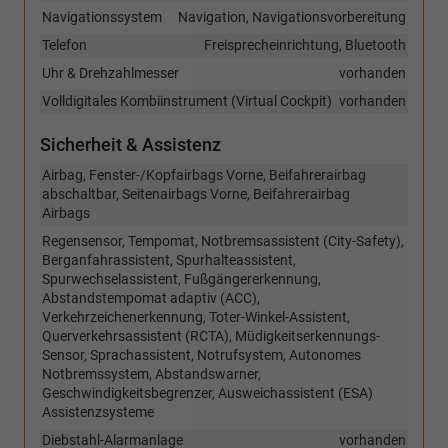
Navigationssystem
Navigation, Navigationsvorbereitung
Telefon
Freisprecheinrichtung, Bluetooth
Uhr & Drehzahlmesser
vorhanden
Volldigitales Kombiinstrument (Virtual Cockpit)
vorhanden
Sicherheit & Assistenz
Airbag, Fenster-/Kopfairbags Vorne, Beifahrerairbag
abschaltbar, Seitenairbags Vorne, Beifahrerairbag
Airbags
Regensensor, Tempomat, Notbremsassistent (City-Safety),
Berganfahrassistent, Spurhalteassistent,
Spurwechselassistent, Fußgängererkennung,
Abstandstempomat adaptiv (ACC),
Verkehrzeichenerkennung, Toter-Winkel-Assistent,
Querverkehrsassistent (RCTA), Müdigkeitserkennungs-
Sensor, Sprachassistent, Notrufsystem, Autonomes
Notbremssystem, Abstandswarner,
Geschwindigkeitsbegrenzer, Ausweichassistent (ESA)
Assistenzsysteme
Diebstahl-Alarmanlage
vorhanden