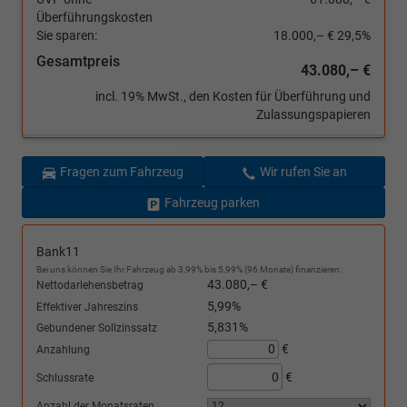
Überführungskosten
Sie sparen:
18.000,– €
29,5%
Gesamtpreis
43.080,– €
incl. 19% MwSt., den Kosten für Überführung und
Zulassungspapieren
Fragen zum Fahrzeug
Wir rufen Sie an
Fahrzeug parken
Bank11
Bei uns können Sie Ihr Fahrzeug ab 3,99% bis 5,99% (96 Monate) finanzieren.
43.080,– €
Nettodarlehensbetrag
5,99%
Effektiver Jahreszins
5,831%
Gebundener Sollzinssatz
€
Anzahlung
€
Schlussrate
Anzahl der Monatsraten