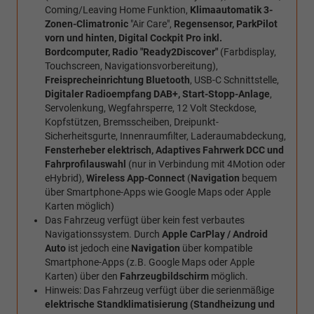
Coming/Leaving Home Funktion,
Klimaautomatik 3-
Zonen-Climatronic
"Air Care",
Regensensor, ParkPilot
vorn und hinten, Digital Cockpit Pro inkl.
Bordcomputer, Radio
"Ready2Discover"
(Farbdisplay,
Touchscreen, Navigationsvorbereitung),
Freisprecheinrichtung Bluetooth
, USB-C Schnittstelle,
Digitaler Radioempfang DAB+, Start-Stopp-Anlage
,
Servolenkung, Wegfahrsperre, 12 Volt Steckdose,
Kopfstützen, Bremsscheiben, Dreipunkt-
Sicherheitsgurte, Innenraumfilter, Laderaumabdeckung,
Fensterheber elektrisch, Adaptives Fahrwerk DCC und
Fahrprofilauswahl
(nur in Verbindung mit 4Motion oder
eHybrid),
Wireless App-Connect
(
Navigation
bequem
über Smartphone-Apps wie Google Maps oder Apple
Karten möglich)
Das Fahrzeug verfügt über kein fest verbautes
Navigationssystem. Durch
Apple CarPlay / Android
Auto
ist jedoch eine
Navigation
über kompatible
Smartphone-Apps (z.B. Google Maps oder Apple
Karten) über den
Fahrzeugbildschirm
möglich.
Hinweis: Das Fahrzeug verfügt über die serienmäßige
elektrische Standklimatisierung (Standheizung und