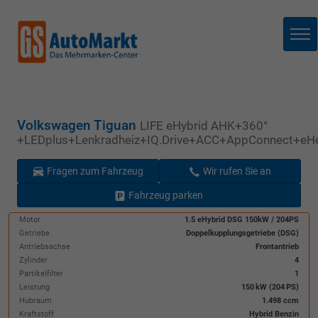
Me
Volkswagen Tiguan
LIFE eHybrid AHK+360°
+LEDplus+Lenkradheiz+IQ.Drive+ACC+AppConnect+eH
Fragen zum Fahrzeug
Wir rufen Sie an
Fahrzeug parken
Motor
1.5 eHybrid DSG 150kW / 204PS
Getriebe
Doppelkupplungsgetriebe (DSG)
Antriebsachse
Frontantrieb
Zylinder
4
Partikelfilter
1
Leistung
150 kW (204 PS)
Hubraum
1.498 ccm
Kraftstoff
Hybrid Benzin