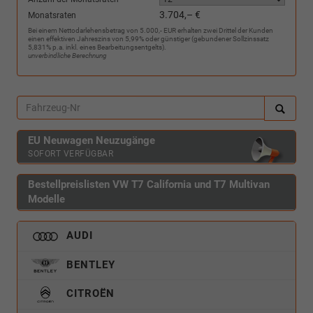
3.704,– €
Monatsraten
Bei einem Nettodarlehensbetrag von 5.000,- EUR erhalten zwei Drittel der Kunden
einen effektiven Jahreszins von 5,99% oder günstiger (gebundener Sollzinssatz
5,831% p.a. inkl. eines Bearbeitungsentgelts).
unverbindliche Berechnung
EU Neuwagen Neuzugänge
SOFORT VERFÜGBAR
Bestellpreislisten VW T7 California und T7 Multivan
Modelle
AUDI
BENTLEY
CITROËN