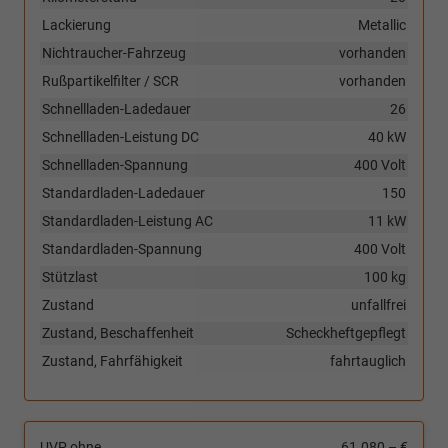
Lackierung
Metallic
Nichtraucher-Fahrzeug
vorhanden
Rußpartikelfilter / SCR
vorhanden
Schnellladen-Ladedauer
26
Schnellladen-Leistung DC
40 kW
Schnellladen-Spannung
400 Volt
Standardladen-Ladedauer
150
Standardladen-Leistung AC
11 kW
Standardladen-Spannung
400 Volt
Stützlast
100 kg
Zustand
unfallfrei
Zustand, Beschaffenheit
Scheckheftgepflegt
Zustand, Fahrfähigkeit
fahrtauglich
UVP ohne
61.080,– €