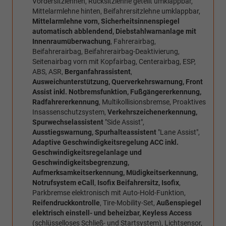
Vordersitzlehnen, Rücksitzlehne geteilt umklappbar,
Mittelarmlehne hinten, Beifahrersitzlehne umklappbar,
Mittelarmlehne vorn, Sicherheitsinnenspiegel
automatisch abblendend, Diebstahlwarnanlage mit
Innenraumüberwachung
, Fahrerairbag,
Beifahrerairbag, Beifahrerairbag-Deaktivierung,
Seitenairbag vorn mit Kopfairbag, Centerairbag, ESP,
ABS, ASR,
Berganfahrassistent
,
Ausweichunterstützung, Querverkehrswarnung, Front
Assist inkl. Notbremsfunktion, Fußgängererkennung,
Radfahrererkennung
, Multikollisionsbremse, Proaktives
Insassenschutzsystem,
Verkehrszeichenerkennung,
Spurwechselassistent
"Side Assist",
Ausstiegswarnung, Spurhalteassistent
"Lane Assist",
Adaptive Geschwindigkeitsregelung ACC inkl.
Geschwindigkeitsregelanlage und
Geschwindigkeitsbegrenzung,
Aufmerksamkeitserkennung, Müdigkeitserkennung,
Notrufsystem eCall
,
Isofix Beifahrersitz, Isofix
,
Parkbremse elektronisch mit Auto-Hold-Funktion,
Reifendruckkontrolle
, Tire-Mobility-Set,
Außenspiegel
elektrisch einstell- und beheizbar, Keyless Access
(schlüsselloses Schließ- und Startsystem), Lichtsensor,