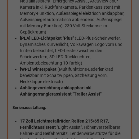
Notfallassistent "Emergency Assist", AreaView 360°
Kamera inkl. Rückfahrkamera, Parklenkassistent mit
Memory-Funktion, Außenspiegel elektrisch anklappbar,
Außenspiegel automatisch abblendend, Außenspiegel
mit Memory-Funktion), 230 Volt Steckdose im
Gepäckraum)
[PLA] LED-Lichtpaket "Plus"
(LED-Plus-Scheinwerfer,
Dynamisches Kurvenlicht, Volkswagen Logo vorn und
hinten beleuchtet, LED-Leiste zwischen den
Scheinwerfern, 3D LED-Rückleuchten,
Ambientebeleuchtung 10-farbig)
[WPL] Winterpaket
(Multifunktions-Lederlenkrad
beheizbar mit Schaltwippen, Sitzheizung vorn,
Heckklappe elektrisch)
Anhängevorrichtung anklappbar inkl.
Anhängerrangierassistent "Trailer Assist"
Serienausstattung:
17 Zoll Leichtmetallräder, Reifen 215/65 R17,
Fernlichtassistent
"Light Assist", Höhenverstellbarer
Fahrer- und Beifahrersitz, Lendenwirbelstütze für die