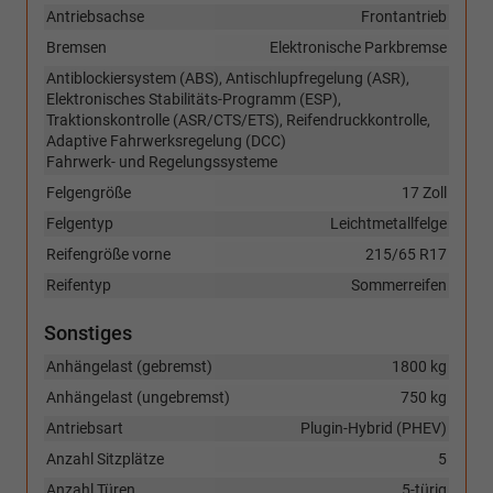
Antriebsachse
Frontantrieb
Bremsen
Elektronische Parkbremse
Antiblockiersystem (ABS), Antischlupfregelung (ASR),
Elektronisches Stabilitäts-Programm (ESP),
Traktionskontrolle (ASR/CTS/ETS), Reifendruckkontrolle,
Adaptive Fahrwerksregelung (DCC)
Fahrwerk- und Regelungssysteme
Felgengröße
17 Zoll
Felgentyp
Leichtmetallfelge
Reifengröße vorne
215/65 R17
Reifentyp
Sommerreifen
Sonstiges
Anhängelast (gebremst)
1800 kg
Anhängelast (ungebremst)
750 kg
Antriebsart
Plugin-Hybrid (PHEV)
Anzahl Sitzplätze
5
Anzahl Türen
5-türig