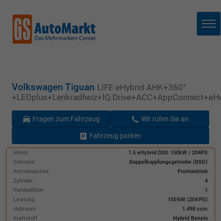
Me
Volkswagen Tiguan
LIFE eHybrid AHK+360°
+LEDplus+Lenkradheiz+IQ.Drive+ACC+AppConnect+eH
Fragen zum Fahrzeug
Wir rufen Sie an
Fahrzeug parken
Motor
1.5 eHybrid DSG 150kW / 204PS
Getriebe
Doppelkupplungsgetriebe (DSG)
Antriebsachse
Frontantrieb
Zylinder
4
Partikelfilter
1
Leistung
150 kW (204 PS)
Hubraum
1.498 ccm
Kraftstoff
Hybrid Benzin