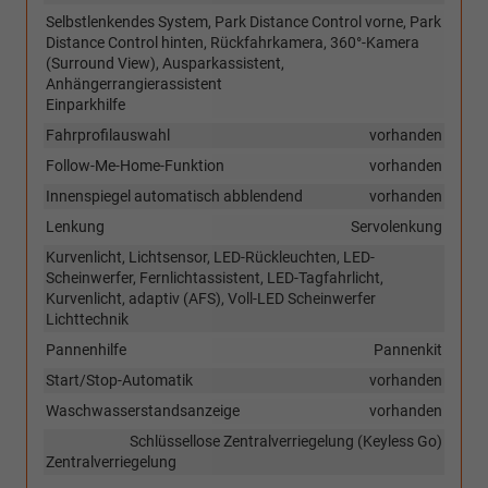
Selbstlenkendes System, Park Distance Control vorne, Park
Distance Control hinten, Rückfahrkamera, 360°-Kamera
(Surround View), Ausparkassistent,
Anhängerrangierassistent
Einparkhilfe
Fahrprofilauswahl
vorhanden
Follow-Me-Home-Funktion
vorhanden
Innenspiegel automatisch abblendend
vorhanden
Lenkung
Servolenkung
Kurvenlicht, Lichtsensor, LED-Rückleuchten, LED-
Scheinwerfer, Fernlichtassistent, LED-Tagfahrlicht,
Kurvenlicht, adaptiv (AFS), Voll-LED Scheinwerfer
Lichttechnik
Pannenhilfe
Pannenkit
Start/Stop-Automatik
vorhanden
Waschwasserstandsanzeige
vorhanden
Schlüssellose Zentralverriegelung (Keyless Go)
Zentralverriegelung