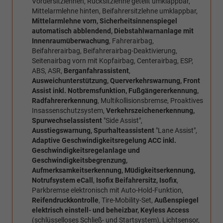
Vordersitzlehnen, Rücksitzlehne geteilt umklappbar,
Mittelarmlehne hinten, Beifahrersitzlehne umklappbar,
Mittelarmlehne vorn, Sicherheitsinnenspiegel
automatisch abblendend, Diebstahlwarnanlage mit
Innenraumüberwachung
, Fahrerairbag,
Beifahrerairbag, Beifahrerairbag-Deaktivierung,
Seitenairbag vorn mit Kopfairbag, Centerairbag, ESP,
ABS, ASR,
Berganfahrassistent
,
Ausweichunterstützung, Querverkehrswarnung, Front
Assist inkl. Notbremsfunktion, Fußgängererkennung,
Radfahrererkennung
, Multikollisionsbremse, Proaktives
Insassenschutzsystem,
Verkehrszeichenerkennung,
Spurwechselassistent
"Side Assist",
Ausstiegswarnung, Spurhalteassistent
"Lane Assist",
Adaptive Geschwindigkeitsregelung ACC inkl.
Geschwindigkeitsregelanlage und
Geschwindigkeitsbegrenzung,
Aufmerksamkeitserkennung, Müdigkeitserkennung,
Notrufsystem eCall
,
Isofix Beifahrersitz, Isofix
,
Parkbremse elektronisch mit Auto-Hold-Funktion,
Reifendruckkontrolle
, Tire-Mobility-Set,
Außenspiegel
elektrisch einstell- und beheizbar, Keyless Access
(schlüsselloses Schließ- und Startsystem), Lichtsensor,