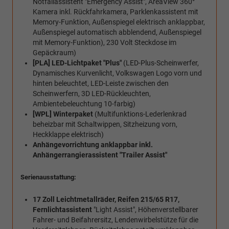
Notfallassistent "Emergency Assist", AreaView 360°
Kamera inkl. Rückfahrkamera, Parklenkassistent mit
Memory-Funktion, Außenspiegel elektrisch anklappbar,
Außenspiegel automatisch abblendend, Außenspiegel
mit Memory-Funktion), 230 Volt Steckdose im
Gepäckraum)
[PLA] LED-Lichtpaket "Plus"
(LED-Plus-Scheinwerfer,
Dynamisches Kurvenlicht, Volkswagen Logo vorn und
hinten beleuchtet, LED-Leiste zwischen den
Scheinwerfern, 3D LED-Rückleuchten,
Ambientebeleuchtung 10-farbig)
[WPL] Winterpaket
(Multifunktions-Lederlenkrad
beheizbar mit Schaltwippen, Sitzheizung vorn,
Heckklappe elektrisch)
Anhängevorrichtung anklappbar inkl.
Anhängerrangierassistent "Trailer Assist"
Serienausstattung:
17 Zoll Leichtmetallräder, Reifen 215/65 R17,
Fernlichtassistent
"Light Assist", Höhenverstellbarer
Fahrer- und Beifahrersitz, Lendenwirbelstütze für die