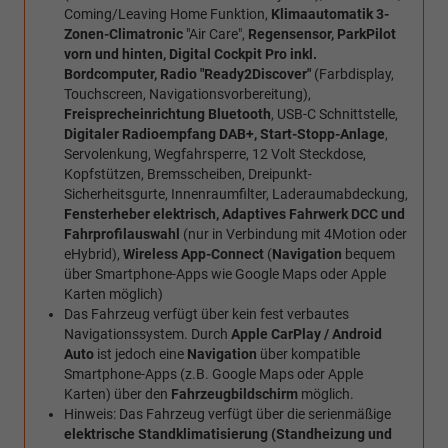
Coming/Leaving Home Funktion,
Klimaautomatik 3-
Zonen-Climatronic
"Air Care",
Regensensor, ParkPilot
vorn und hinten, Digital Cockpit Pro inkl.
Bordcomputer, Radio
"Ready2Discover"
(Farbdisplay,
Touchscreen, Navigationsvorbereitung),
Freisprecheinrichtung Bluetooth
, USB-C Schnittstelle,
Digitaler Radioempfang DAB+, Start-Stopp-Anlage
,
Servolenkung, Wegfahrsperre, 12 Volt Steckdose,
Kopfstützen, Bremsscheiben, Dreipunkt-
Sicherheitsgurte, Innenraumfilter, Laderaumabdeckung,
Fensterheber elektrisch, Adaptives Fahrwerk DCC und
Fahrprofilauswahl
(nur in Verbindung mit 4Motion oder
eHybrid),
Wireless App-Connect
(
Navigation
bequem
über Smartphone-Apps wie Google Maps oder Apple
Karten möglich)
Das Fahrzeug verfügt über kein fest verbautes
Navigationssystem. Durch
Apple CarPlay / Android
Auto
ist jedoch eine
Navigation
über kompatible
Smartphone-Apps (z.B. Google Maps oder Apple
Karten) über den
Fahrzeugbildschirm
möglich.
Hinweis: Das Fahrzeug verfügt über die serienmäßige
elektrische Standklimatisierung (Standheizung und