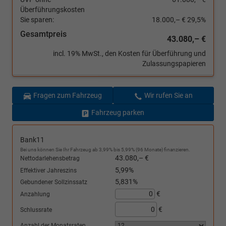
Überführungskosten
Sie sparen:
18.000,– €
29,5%
Gesamtpreis
43.080,– €
incl. 19% MwSt., den Kosten für Überführung und
Zulassungspapieren
Fragen zum Fahrzeug
Wir rufen Sie an
Fahrzeug parken
Bank11
Bei uns können Sie Ihr Fahrzeug ab 3,99% bis 5,99% (96 Monate) finanzieren.
43.080,– €
Nettodarlehensbetrag
5,99%
Effektiver Jahreszins
5,831%
Gebundener Sollzinssatz
€
Anzahlung
€
Schlussrate
Anzahl der Monatsraten