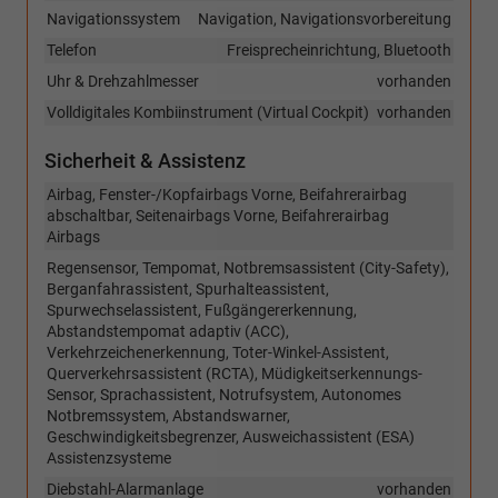
Navigationssystem
Navigation, Navigationsvorbereitung
Telefon
Freisprecheinrichtung, Bluetooth
Uhr & Drehzahlmesser
vorhanden
Volldigitales Kombiinstrument (Virtual Cockpit)
vorhanden
Sicherheit & Assistenz
Airbag, Fenster-/Kopfairbags Vorne, Beifahrerairbag
abschaltbar, Seitenairbags Vorne, Beifahrerairbag
Airbags
Regensensor, Tempomat, Notbremsassistent (City-Safety),
Berganfahrassistent, Spurhalteassistent,
Spurwechselassistent, Fußgängererkennung,
Abstandstempomat adaptiv (ACC),
Verkehrzeichenerkennung, Toter-Winkel-Assistent,
Querverkehrsassistent (RCTA), Müdigkeitserkennungs-
Sensor, Sprachassistent, Notrufsystem, Autonomes
Notbremssystem, Abstandswarner,
Geschwindigkeitsbegrenzer, Ausweichassistent (ESA)
Assistenzsysteme
Diebstahl-Alarmanlage
vorhanden