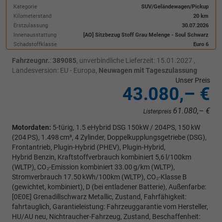
Kategorie
SUV/Geländewagen/Pickup
Kilometerstand
20 km
Erstzulassung
30.07.2026
Innenausstattung
[AO] Sitzbezug Stoff Grau Melenge - Soul Schwarz
Schadstoffklasse
Euro 6
Fahrzeugnr.
:
389085
, unverbindliche Lieferzeit:
15.01.2027
,
Landesversion: EU - Europa,
Neuwagen mit Tageszulassung
Unser Preis
43.080,– €
61.080,– €
Listenpreis
Motordaten:
5-türig, 1.5 eHybrid DSG 150kW / 204PS, 150 kW
(204 PS), 1.498 cm³, 4 Zylinder, Doppelkupplungsgetriebe (DSG),
Frontantrieb, Plugin-Hybrid (PHEV), Plugin-Hybrid,
Hybrid Benzin, Kraftstoffverbrauch kombiniert 5,6 l/100km
(WLTP), CO₂-Emission kombiniert 33.00 g/km (WLTP),
Stromverbrauch 17.50 kWh/100km (WLTP), CO₂-Klasse B
(gewichtet, kombiniert), D (bei entladener Batterie), Außenfarbe:
[0E0E] Grenadillschwarz Metallic, Zustand, Fahrfähigkeit:
fahrtauglich, Garantieleistung: Fahrzeuggarantie vom Hersteller,
HU/AU neu, Nichtraucher-Fahrzeug, Zustand, Beschaffenheit: