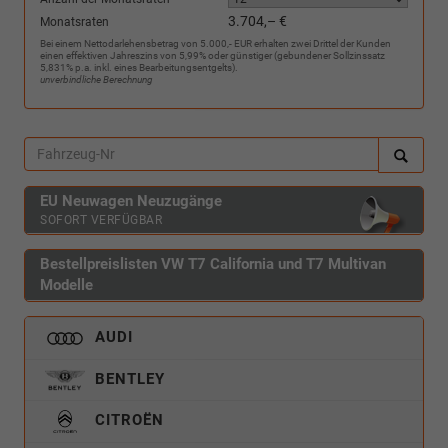
3.704,– €
Monatsraten
Bei einem Nettodarlehensbetrag von 5.000,- EUR erhalten zwei Drittel der Kunden
einen effektiven Jahreszins von 5,99% oder günstiger (gebundener Sollzinssatz
5,831% p.a. inkl. eines Bearbeitungsentgelts).
unverbindliche Berechnung
EU Neuwagen Neuzugänge
SOFORT VERFÜGBAR
Bestellpreislisten VW T7 California und T7 Multivan
Modelle
AUDI
BENTLEY
CITROËN