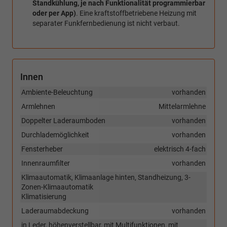
Standkühlung, je nach Funktionalität programmierbar
oder per App)
. Eine kraftstoffbetriebene Heizung mit
separater Funkfernbedienung ist nicht verbaut.
Innen
Ambiente-Beleuchtung
vorhanden
Armlehnen
Mittelarmlehne
Doppelter Laderaumboden
vorhanden
Durchlademöglichkeit
vorhanden
Fensterheber
elektrisch 4-fach
Innenraumfilter
vorhanden
Klimaautomatik, Klimaanlage hinten, Standheizung, 3-
Zonen-Klimaautomatik
Klimatisierung
Laderaumabdeckung
vorhanden
in Leder, höhenverstellbar, mit Multifunktionen, mit