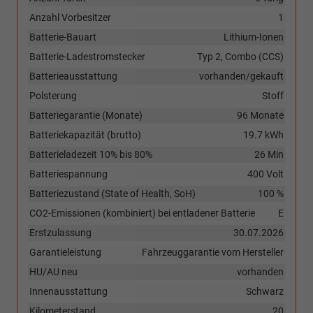
Anzahl Vorbesitzer
1
Batterie-Bauart
Lithium-Ionen
Batterie-Ladestromstecker
Typ 2, Combo (CCS)
Batterieausstattung
vorhanden/gekauft
Polsterung
Stoff
Batteriegarantie (Monate)
96 Monate
Batteriekapazität (brutto)
19.7 kWh
Batterieladezeit 10% bis 80%
26 Min
Batteriespannung
400 Volt
Batteriezustand (State of Health, SoH)
100 %
CO2-Emissionen (kombiniert) bei entladener Batterie
E
Erstzulassung
30.07.2026
Garantieleistung
Fahrzeuggarantie vom Hersteller
HU/AU neu
vorhanden
Innenausstattung
Schwarz
Kilometerstand
20