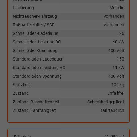
Lackierung
Metallic
Nichtraucher-Fahrzeug
vorhanden
Rußpartikelfilter / SCR
vorhanden
Schnellladen-Ladedauer
26
Schnellladen-Leistung DC
40 kW
Schnellladen-Spannung
400 Volt
Standardladen-Ladedauer
150
Standardladen-Leistung AC
11 kW
Standardladen-Spannung
400 Volt
Stützlast
100 kg
Zustand
unfallfrei
Zustand, Beschaffenheit
Scheckheftgepflegt
Zustand, Fahrfähigkeit
fahrtauglich
UVP ohne
61.080,– €