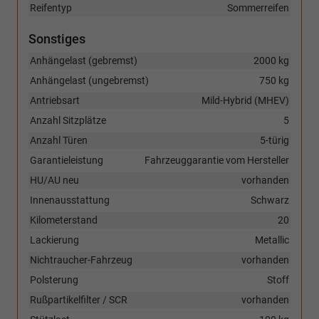
Reifentyp
Sommerreifen
Sonstiges
Anhängelast (gebremst)
2000 kg
Anhängelast (ungebremst)
750 kg
Antriebsart
Mild-Hybrid (MHEV)
Anzahl Sitzplätze
5
Anzahl Türen
5-türig
Garantieleistung
Fahrzeuggarantie vom Hersteller
HU/AU neu
vorhanden
Innenausstattung
Schwarz
Kilometerstand
20
Lackierung
Metallic
Nichtraucher-Fahrzeug
vorhanden
Polsterung
Stoff
Rußpartikelfilter / SCR
vorhanden