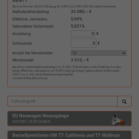
Bank11
Bei uns können Sie Ihr Fahrzeug ab 3,99% bis 5,99% (96 Monate) finanzieren.
35.080,– €
Nettodarlehensbetrag
5,99%
Effektiver Jahreszins
5,831%
Gebundener Sollzinssatz
€
Anzahlung
€
Schlussrate
Anzahl der Monatsraten
3.016,– €
Monatsraten
Bei einem Nettodarlehensbetrag von 5.000,- EUR erhalten zwei Drittel der Kunden
einen effektiven Jahreszins von 5,99% oder günstiger (gebundener Sollzinssatz
5,831% p.a. inkl. eines Bearbeitungsentgelts).
unverbindliche Berechnung
EU Neuwagen Neuzugänge
SOFORT VERFÜGBAR
Bestellpreislisten VW T7 California und T7 Multivan