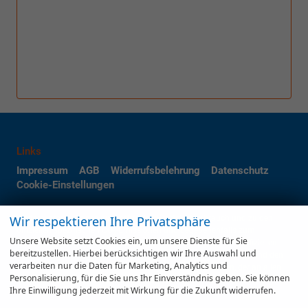
Links
Impressum
AGB
Widerrufsbelehrung
Datenschutz
Cookie-Einstellungen
Wir respektieren Ihre Privatsphäre
Weitere Informationen zum offiziellen Kraftstoffverbrauch und zu den
offiziellen spezifischen CO
-Emissionen und gegebenenfalls zum
2
Unsere Website setzt Cookies ein, um unsere Dienste für Sie
Stromverbrauch neuer PKW können dem 'Leitfaden über den offiziellen
bereitzustellen. Hierbei berücksichtigen wir Ihre Auswahl und
Kraftstoffverbrauch, die offiziellen spezifischen CO
-Emissionen und den
2
verarbeiten nur die Daten für Marketing, Analytics und
offiziellen Stromverbrauch neuer PKW' entnommen werden, der an allen
Personalisierung, für die Sie uns Ihr Einverständnis geben. Sie können
Verkaufsstellen und bei der 'Deutschen Automobil Treuhand GmbH'
Ihre Einwilligung jederzeit mit Wirkung für die Zukunft widerrufen.
unentgeltlich erhältlich ist unter www.dat.de.