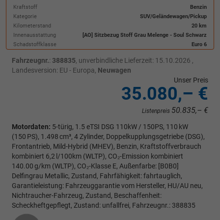
Kraftstoff
Benzin
Kategorie
SUV/Geländewagen/Pickup
Kilometerstand
20 km
Innenausstattung
[AO] Sitzbezug Stoff Grau Melenge - Soul Schwarz
Schadstoffklasse
Euro 6
Fahrzeugnr.
:
388835
, unverbindliche Lieferzeit:
15.10.2026
,
Landesversion: EU - Europa,
Neuwagen
Unser Preis
35.080,– €
50.835,– €
Listenpreis
Motordaten:
5-türig, 1.5 eTSI DSG 110kW / 150PS, 110 kW
(150 PS), 1.498 cm³, 4 Zylinder, Doppelkupplungsgetriebe (DSG),
Frontantrieb, Mild-Hybrid (MHEV), Benzin, Kraftstoffverbrauch
kombiniert 6,2 l/100km (WLTP), CO₂-Emission kombiniert
140.00 g/km (WLTP), CO₂-Klasse E, Außenfarbe: [B0B0]
Delfingrau Metallic, Zustand, Fahrfähigkeit: fahrtauglich,
Garantieleistung: Fahrzeuggarantie vom Hersteller, HU/AU neu,
Nichtraucher-Fahrzeug, Zustand, Beschaffenheit:
Scheckheftgepflegt, Zustand: unfallfrei, Fahrzeugnr.: 388835