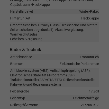
betätigt, Komfortöffnung Heckklappe (Virtuelles Pedal)
Gepäckraum-/Heckklappe
Herstellerpaket
Winter-Paket
Hintertür (Art)
Heckklappe
Getönte Scheiben, Privacy Glass (Heckscheibe und hintere
Seitenscheiben abgedunkelt), Akustikverglasung,
Wärmeschutzglas
Scheiben, Verglasung
Räder & Technik
Antriebsachse
Frontantrieb
Bremsen
Elektronische Parkbremse
Antiblockiersystem (ABS), Antischlupfregelung (ASR),
Elektronisches Stabilitäts-Programm (ESP),
Traktionskontrolle (ASR/CTS/ETS), Reifendruckkontrolle
Fahrwerk- und Regelungssysteme
Felgengröße
17 Zoll
Felgentyp
Leichtmetallfelge
Reifengröße vorne
215/65 R17