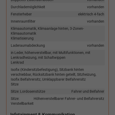
Durchlademöglichkeit
vorhanden
Fensterheber
elektrisch 4-fach
Innenraumfilter
vorhanden
Klimaautomatik, Klimaanlage hinten, 3-Zonen-
Klimaautomatik
Klimatisierung
Laderaumabdeckung
vorhanden
in Leder, höhenverstellbar, mit Multifunktionen, mit
Lenkradheizung, mit Schaltwippen
Lenkrad
Isofix (Kindersitzbefestigung), Sitzbank hinten
verschiebbar, Rücksitzbank hinten geteilt, Sitzheizung,
Isofix Beifahrersitz, Umklappbarer Beifahrersitz
Sitze
Sitze: Lordosenstütze
Fahrer und Beifahrer
Sitze:
Höhenverstellbarer Fahrer- und Beifahrersitz
Verstellbarkeit
Infotainment & Kommunikation