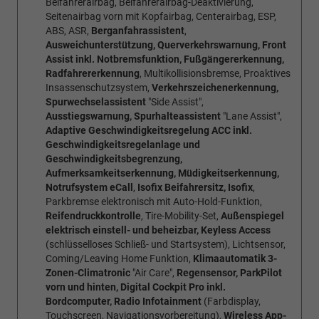
Beifahrerairbag, Beifahrerairbag-Deaktivierung,
Seitenairbag vorn mit Kopfairbag, Centerairbag, ESP,
ABS, ASR,
Berganfahrassistent
,
Ausweichunterstützung, Querverkehrswarnung, Front
Assist inkl. Notbremsfunktion, Fußgängererkennung,
Radfahrererkennung
, Multikollisionsbremse, Proaktives
Insassenschutzsystem,
Verkehrszeichenerkennung,
Spurwechselassistent
"Side Assist",
Ausstiegswarnung, Spurhalteassistent
"Lane Assist",
Adaptive Geschwindigkeitsregelung ACC inkl.
Geschwindigkeitsregelanlage und
Geschwindigkeitsbegrenzung,
Aufmerksamkeitserkennung, Müdigkeitserkennung,
Notrufsystem eCall
,
Isofix Beifahrersitz, Isofix
,
Parkbremse elektronisch mit Auto-Hold-Funktion,
Reifendruckkontrolle
, Tire-Mobility-Set,
Außenspiegel
elektrisch einstell- und beheizbar, Keyless Access
(schlüsselloses Schließ- und Startsystem), Lichtsensor,
Coming/Leaving Home Funktion,
Klimaautomatik 3-
Zonen-Climatronic
"Air Care",
Regensensor, ParkPilot
vorn und hinten, Digital Cockpit Pro inkl.
Bordcomputer, Radio Infotainment
(Farbdisplay,
Touchscreen, Navigationsvorbereitung),
Wireless App-