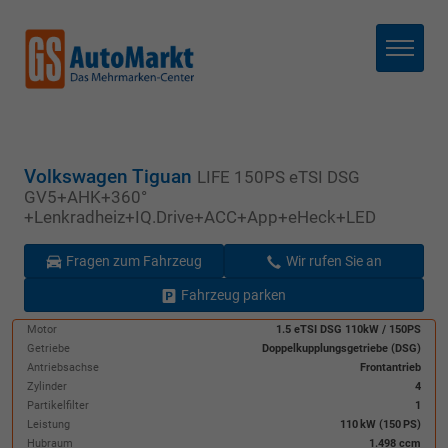
Menü
Volkswagen Tiguan
LIFE 150PS eTSI DSG
GV5+AHK+360°
+Lenkradheiz+IQ.Drive+ACC+App+eHeck+LED
Fragen zum Fahrzeug
Wir rufen Sie an
Fahrzeug parken
Motor
1.5 eTSI DSG 110kW / 150PS
Getriebe
Doppelkupplungsgetriebe (DSG)
Antriebsachse
Frontantrieb
Zylinder
4
Partikelfilter
1
Leistung
110 kW (150 PS)
Hubraum
1.498 ccm