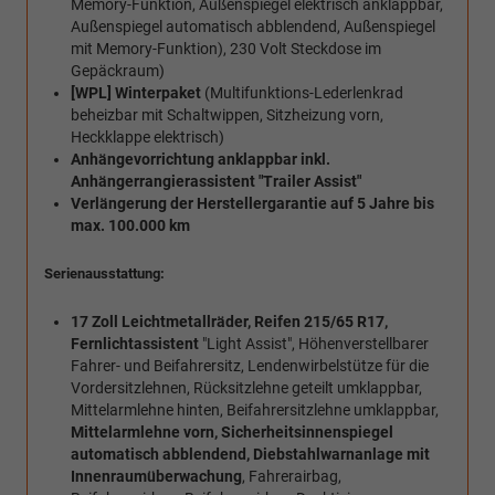
Memory-Funktion, Außenspiegel elektrisch anklappbar,
Außenspiegel automatisch abblendend, Außenspiegel
mit Memory-Funktion), 230 Volt Steckdose im
Gepäckraum)
[WPL] Winterpaket
(Multifunktions-Lederlenkrad
beheizbar mit Schaltwippen, Sitzheizung vorn,
Heckklappe elektrisch)
Anhängevorrichtung anklappbar inkl.
Anhängerrangierassistent "Trailer Assist"
Verlängerung der Herstellergarantie auf 5 Jahre bis
max. 100.000 km
Serienausstattung:
17 Zoll Leichtmetallräder, Reifen 215/65 R17,
Fernlichtassistent
"Light Assist", Höhenverstellbarer
Fahrer- und Beifahrersitz, Lendenwirbelstütze für die
Vordersitzlehnen, Rücksitzlehne geteilt umklappbar,
Mittelarmlehne hinten, Beifahrersitzlehne umklappbar,
Mittelarmlehne vorn, Sicherheitsinnenspiegel
automatisch abblendend, Diebstahlwarnanlage mit
Innenraumüberwachung
, Fahrerairbag,