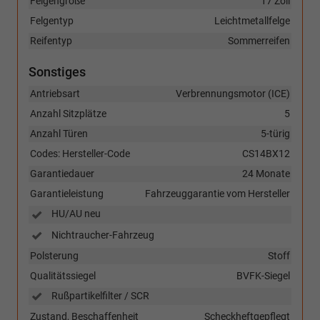
Felgengröße
17 Zoll
Felgentyp
Leichtmetallfelge
Reifentyp
Sommerreifen
Sonstiges
Antriebsart
Verbrennungsmotor (ICE)
Anzahl Sitzplätze
5
Anzahl Türen
5-türig
Codes: Hersteller-Code
CS14BX12
Garantiedauer
24 Monate
Garantieleistung
Fahrzeuggarantie vom Hersteller
HU/AU neu
Nichtraucher-Fahrzeug
Polsterung
Stoff
Qualitätssiegel
BVFK-Siegel
Rußpartikelfilter / SCR
Zustand, Beschaffenheit
Scheckheftgepflegt