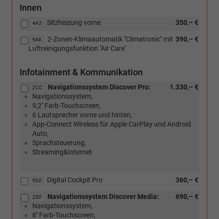
Innen
Sitzheizung vorne
350,– €
4A3
2-Zonen-Klimaautomatik ''Climatronic'' mit
390,– €
9AK
Luftreinigungsfunktion ''Air Care''
Infotainment & Kommunikation
Navigationssystem Discover Pro:
1.330,– €
ZCC
Navigationssystem,
9,2'' Farb-Touchscreen,
6 Lautsprecher vorne und hinten,
App-Connect Wireless für Apple CarPlay und Android
Auto,
Sprachsteuerung,
Streaming&Internet
Digital Cockpit Pro
360,– €
9S0
Navigationssystem Discover Media:
690,– €
ZBF
Navigationssystem,
8'' Farb-Touchscreen,