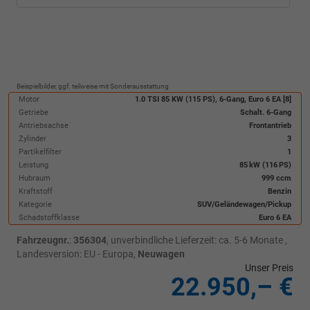
Beispielbilder, ggf. teilweise mit Sonderausstattung
Motor
1.0 TSI 85 KW (115 PS), 6-Gang, Euro 6 EA [8]
Getriebe
Schalt. 6-Gang
Antriebsachse
Frontantrieb
Zylinder
3
Partikelfilter
1
Leistung
85 kW (116 PS)
Hubraum
999 ccm
Kraftstoff
Benzin
Kategorie
SUV/Geländewagen/Pickup
Schadstoffklasse
Euro 6 EA
Fahrzeugnr.
:
356304
, unverbindliche Lieferzeit: ca. 5-6 Monate ,
Landesversion: EU - Europa,
Neuwagen
Unser Preis
22.950,– €