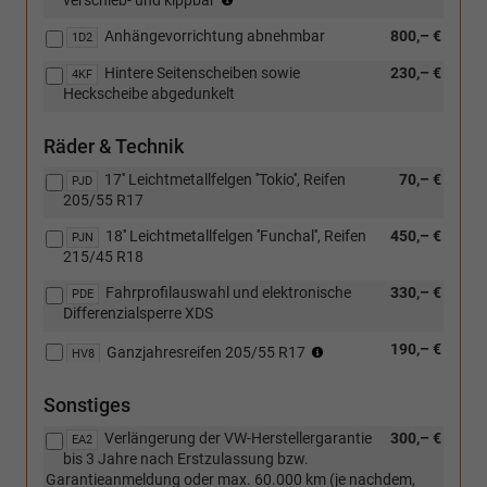
verschieb- und kippbar
Dachreling
Anhängevorrichtung abnehmbar
800,– €
entfällt
1D2
bei
Hintere Seitenscheiben sowie
230,– €
4KF
der
Heckscheibe abgedunkelt
Wahl
des
Panoramadachs)
Räder & Technik
17'' Leichtmetallfelgen ''Tokio'', Reifen
70,– €
PJD
205/55 R17
18'' Leichtmetallfelgen ''Funchal'', Reifen
450,– €
PJN
215/45 R18
Fahrprofilauswahl und elektronische
330,– €
PDE
Differenzialsperre XDS
(Nur
190,– €
Ganzjahresreifen 205/55 R17
HV8
in
Verbindung
Sonstiges
mit
der
Verlängerung der VW-Herstellergarantie
300,– €
EA2
Standard-
bis 3 Jahre nach Erstzulassung bzw.
Felge
Garantieanmeldung oder max. 60.000 km (je nachdem,