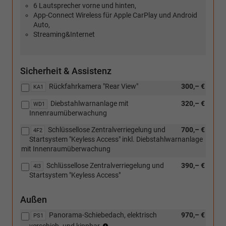
6 Lautsprecher vorne und hinten,
App-Connect Wireless für Apple CarPlay und Android
Auto,
Streaming&Internet
Sicherheit & Assistenz
Rückfahrkamera "Rear View"
300,– €
KA1
Diebstahlwarnanlage mit
320,– €
WD1
Innenraumüberwachung
Schlüssellose Zentralverriegelung und
700,– €
4F2
Startsystem "Keyless Access" inkl. Diebstahlwarnanlage
mit Innenraumüberwachung
Schlüssellose Zentralverriegelung und
390,– €
4I3
Startsystem "Keyless Access"
Außen
Panorama-Schiebedach, elektrisch
970,– €
PS1
(Die