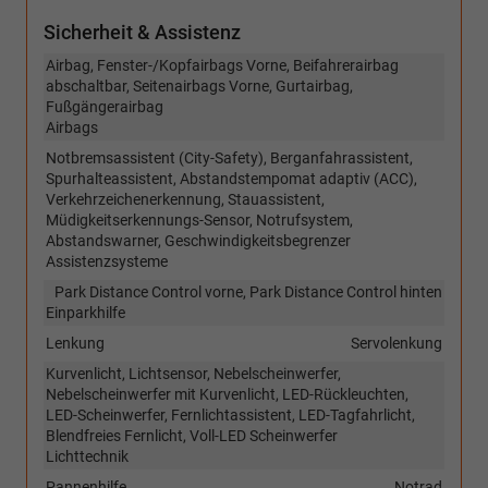
Sicherheit & Assistenz
Airbag, Fenster-/Kopfairbags Vorne, Beifahrerairbag
abschaltbar, Seitenairbags Vorne, Gurtairbag,
Fußgängerairbag
Airbags
Notbremsassistent (City-Safety), Berganfahrassistent,
Spurhalteassistent, Abstandstempomat adaptiv (ACC),
Verkehrzeichenerkennung, Stauassistent,
Müdigkeitserkennungs-Sensor, Notrufsystem,
Abstandswarner, Geschwindigkeitsbegrenzer
Assistenzsysteme
Park Distance Control vorne, Park Distance Control hinten
Einparkhilfe
Lenkung
Servolenkung
Kurvenlicht, Lichtsensor, Nebelscheinwerfer,
Nebelscheinwerfer mit Kurvenlicht, LED-Rückleuchten,
LED-Scheinwerfer, Fernlichtassistent, LED-Tagfahrlicht,
Blendfreies Fernlicht, Voll-LED Scheinwerfer
Lichttechnik
Pannenhilfe
Notrad