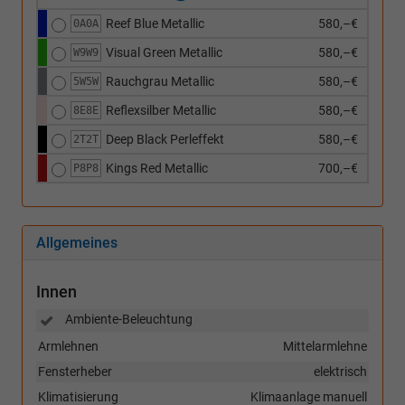
Reef Blue Metallic
580,–€
0A0A
Visual Green Metallic
580,–€
W9W9
Rauchgrau Metallic
580,–€
5W5W
Reflexsilber Metallic
580,–€
8E8E
Deep Black Perleffekt
580,–€
2T2T
Kings Red Metallic
700,–€
P8P8
Allgemeines
Innen
Ambiente-Beleuchtung
Armlehnen
Mittelarmlehne
Fensterheber
elektrisch
Klimatisierung
Klimaanlage manuell