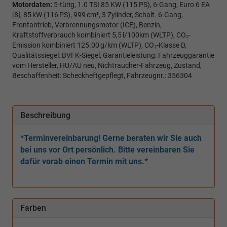
Motordaten:
5-türig, 1.0 TSI 85 KW (115 PS), 6-Gang, Euro 6 EA
[8], 85 kW (116 PS), 999 cm³, 3 Zylinder, Schalt. 6-Gang,
Frontantrieb, Verbrennungsmotor (ICE), Benzin,
Kraftstoffverbrauch kombiniert 5,5 l/100km (WLTP), CO₂-
Emission kombiniert 125.00 g/km (WLTP), CO₂-Klasse D,
Qualitätssiegel: BVFK-Siegel, Garantieleistung: Fahrzeuggarantie
vom Hersteller, HU/AU neu, Nichtraucher-Fahrzeug, Zustand,
Beschaffenheit: Scheckheftgepflegt, Fahrzeugnr.: 356304
Beschreibung
*Terminvereinbarung! Gerne beraten wir Sie auch
bei uns vor Ort persönlich. Bitte vereinbaren Sie
dafür vorab einen Termin mit uns.*
Farben