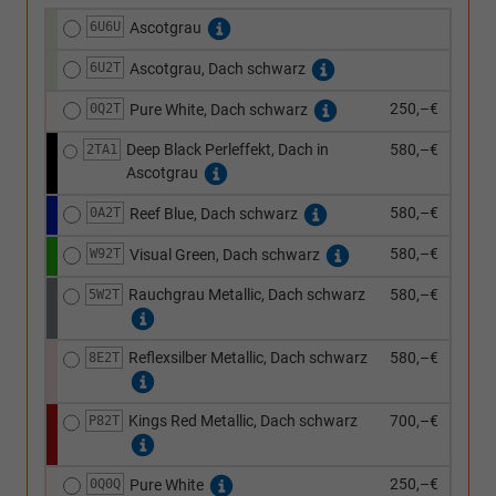
6U6U
Ascotgrau
6U2T
Ascotgrau, Dach schwarz
250,–€
0Q2T
Pure White, Dach schwarz
Deep Black Perleffekt, Dach in
580,–€
2TA1
Ascotgrau
580,–€
0A2T
Reef Blue, Dach schwarz
580,–€
W92T
Visual Green, Dach schwarz
Rauchgrau Metallic, Dach schwarz
580,–€
5W2T
Reflexsilber Metallic, Dach schwarz
580,–€
8E2T
Kings Red Metallic, Dach schwarz
700,–€
P82T
250,–€
0Q0Q
Pure White