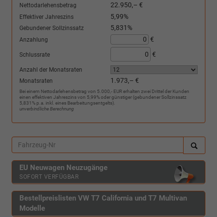
22.950,– €
Nettodarlehensbetrag
5,99%
Effektiver Jahreszins
5,831%
Gebundener Sollzinssatz
€
Anzahlung
€
Schlussrate
Anzahl der Monatsraten
1.973,– €
Monatsraten
Bei einem Nettodarlehensbetrag von 5.000,- EUR erhalten zwei Drittel der Kunden
einen effektiven Jahreszins von 5,99% oder günstiger (gebundener Sollzinssatz
5,831% p.a. inkl. eines Bearbeitungsentgelts).
unverbindliche Berechnung
EU Neuwagen Neuzugänge
SOFORT VERFÜGBAR
Bestellpreislisten VW T7 California und T7 Multivan
Modelle