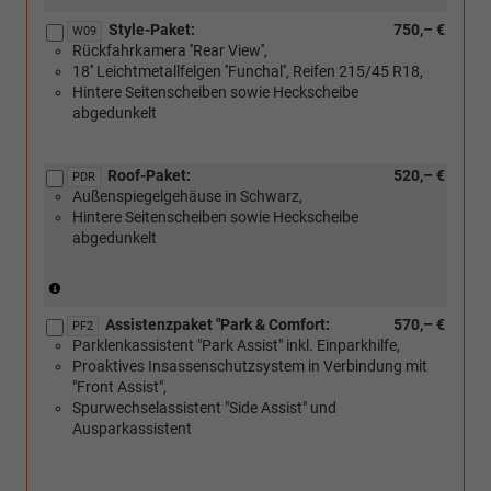
Style-Paket:
750,– €
W09
Rückfahrkamera ''Rear View'',
18'' Leichtmetallfelgen ''Funchal'', Reifen 215/45 R18,
Hintere Seitenscheiben sowie Heckscheibe
abgedunkelt
Roof-Paket:
520,– €
PDR
Außenspiegelgehäuse in Schwarz,
Hintere Seitenscheiben sowie Heckscheibe
abgedunkelt
(Nur
in
Assistenzpaket "Park & Comfort:
570,– €
Verbindung
PF2
Parklenkassistent "Park Assist" inkl. Einparkhilfe,
mit
Proaktives Insassenschutzsystem in Verbindung mit
einer
"Front Assist",
Farbe
Spurwechselassistent "Side Assist" und
mit
Ausparkassistent
schwarzem
Karosseriedach)