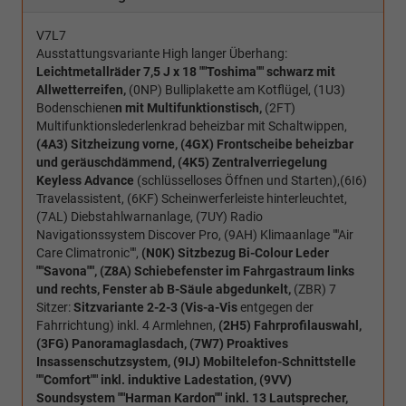
V7L7
Ausstattungsvariante High langer Überhang:
Leichtmetallräder 7,5 J x 18 ""Toshima"" schwarz mit
Allwetterreifen,
(0NP) Bulliplakette am Kotflügel, (1U3)
Bodenschiene
n mit Multifunktionstisch,
(2FT)
Multifunktionslederlenkrad beheizbar mit Schaltwippen,
(4A3) Sitzheizung vorne,
(4GX) Frontscheibe beheizbar
und geräuschdämmend,
(4K5) Zentralverriegelung
Keyless Advance
(schlüsselloses Öffnen und Starten),(6I6)
Travelassistent, (6KF) Scheinwerferleiste hinterleuchtet,
(7AL) Diebstahlwarnanlage, (7UY) Radio
Navigationssystem Discover Pro, (9AH) Klimaanlage ""Air
Care Climatronic"",
(N0K) Sitzbezug Bi-Colour Leder
""Savona"",
(Z8A) Schiebefenster im Fahrgastraum links
und rechts, Fenster ab B-Säule abgedunkelt,
(ZBR) 7
Sitzer:
Sitzvariante 2-2-3 (Vis-a-Vis
entgegen der
Fahrrichtung) inkl. 4 Armlehnen,
(2H5) Fahrprofilauswahl,
(3FG) Panoramaglasdach,
(7W7) Proaktives
Insassenschutzsystem, (9IJ) Mobiltelefon-Schnittstelle
""Comfort"" inkl. induktive Ladestation,
(9VV)
Soundsystem ""Harman Kardon""
inkl. 13 Lautsprecher,