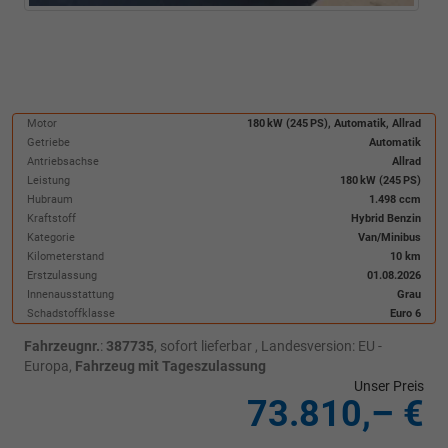
Motor
180 kW (245 PS), Automatik, Allrad
Getriebe
Automatik
Antriebsachse
Allrad
Leistung
180 kW (245 PS)
Hubraum
1.498 ccm
Kraftstoff
Hybrid Benzin
Kategorie
Van/Minibus
Kilometerstand
10 km
Erstzulassung
01.08.2026
Innenausstattung
Grau
Schadstoffklasse
Euro 6
Fahrzeugnr.
:
387735
,
sofort lieferbar
, Landesversion: EU -
Europa,
Fahrzeug mit Tageszulassung
Unser Preis
73.810,– €