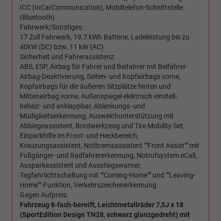
ICC (InCarCommunication), Mobiltelefon-Schnittstelle
(Bluetooth)
Fahrwerk/Sonstiges:
17 Zoll Fahrwerk, 19.7 kWh Batterie, Ladeleistung bis zu
40kW (DC) bzw. 11 kW (AC)
Sicherheit und Fahrerassistenz:
ABS, ESP, Airbag für Fahrer und Beifahrer mit Beifahrer-
Airbag-Deaktivierung, Seiten- und Kopfairbags vorne,
Kopfairbags für die äußeren Sitzplätze hinten und
Mittenairbag vorne, Außenspiegel elektrisch einstell-,
beheiz- und anklappbar, Ablenkungs- und
Müdigkeitserkennung, Ausweichunterstützung mit
Abbiegeassistent, Bordwerkzeug und Tire Mobility Set,
Einparkhilfe im Front- und Heckbereich,
Kreuzungsassistent, Notbremsassistent ""Front Assist"" mit
Fußgänger- und Radfahrererkennung, Notrufsystem eCall,
Ausparkassistent und Ausstiegswarner,
Tagfahrlichtschaltung mit ""Coming-Home"" und ""Leaving-
Home""-Funktion, Verkehrszeichenerkennung.
Gegen Aufpreis:
Fahrzeug 8-fach-bereift, Leichtmetallräder 7,5J x 18
(SportEdition Design TN28, schwarz glanzgedreht) mit