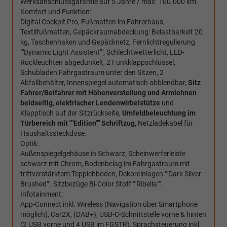
Werksanschlussgarantie auf 5 Jahre / max. 100.000 km.
Komfort und Funktion:
Digital Cockpit Pro, Fußmatten im Fahrerhaus,
Textilfußmatten, Gepäckraumabdeckung: Belastbarkeit 20
kg, Taschenhaken und Gepäcknetz, Fernlichtregulierung
""Dynamic Light Assistent"", Schlechtwetterlicht, LED-
Rückleuchten abgedunkelt, 2 Funkklappschlüssel,
Schubladen Fahrgastraum unter den Sitzen, 2
Abfallbehälter, Innenspiegel automatisch abblendbar,
Sitz
Fahrer/Beifahrer mit Höhenverstellung und Armlehnen
beidseitig,
elektrischer Lendenwirbelstütze
und
Klapptisch auf der Sitzrückseite,
Umfeldbeleuchtung im
Türbereich mit ""Edition"" Schriftzug,
Netzladekabel für
Haushaltssteckdose.
Optik:
Außenspiegelgehäuse in Schwarz, Scheinwerferleiste
schwarz mit Chrom, Bodenbelag im Fahrgastraum mit
trittverstärktem Teppichboden, Dekoreinlagen ""Dark Silver
Brushed"", Sitzbezüge Bi-Color Stoff ""Ribella"".
Infotainment:
App-Connect inkl. Wireless (Navigation über Smartphone
möglich), Car2X, (DAB+), USB-C-Schnittstelle vorne & hinten
(2 USB vorne und 4 USB im FGSTR), Sprachsteuerung inkl.