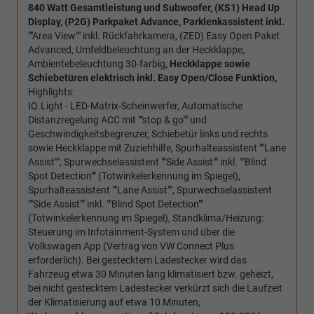
840 Watt Gesamtleistung und Subwoofer,
(KS1) Head Up
Display, (P2G) Parkpaket Advance,
Parklenkassistent inkl.
""Area View"" inkl. Rückfahrkamera, (ZED) Easy Open Paket
Advanced,
Umfeldbeleuchtung an der Heckklappe,
Ambientebeleuchtung 30-farbig,
Heckklappe sowie
Schiebetüren elektrisch inkl. Easy Open/Close Funktion,
Highlights:
IQ.Light - LED-Matrix-Scheinwerfer, Automatische
Distanzregelung ACC mit ""stop & go"" und
Geschwindigkeitsbegrenzer, Schiebetür links und rechts
sowie Heckklappe mit Zuziehhilfe, Spurhalteassistent ""Lane
Assist"", Spurwechselassistent ""Side Assist"" inkl. ""Blind
Spot Detection"" (Totwinkelerkennung im Spiegel),
Spurhalteassistent ""Lane Assist"", Spurwechselassistent
""Side Assist"" inkl. ""Blind Spot Detection""
(Totwinkelerkennung im Spiegel), Standklima/Heizung:
Steuerung im Infotainment-System und über die
Volkswagen App (Vertrag von VW Connect Plus
erforderlich). Bei gestecktem Ladestecker wird das
Fahrzeug etwa 30 Minuten lang klimatisiert bzw. geheizt,
bei nicht gestecktem Ladestecker verkürzt sich die Laufzeit
der Klimatisierung auf etwa 10 Minuten,