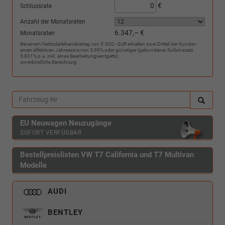
€
Schlussrate
Anzahl der Monatsraten
6.347,– €
Monatsraten
Bei einem Nettodarlehensbetrag von 5.000,- EUR erhalten zwei Drittel der Kunden
einen effektiven Jahreszins von 5,99% oder günstiger (gebundener Sollzinssatz
5,831% p.a. inkl. eines Bearbeitungsentgelts).
unverbindliche Berechnung
EU Neuwagen Neuzugänge
SOFORT VERFÜGBAR
Bestellpreislisten VW T7 California und T7 Multivan
Modelle
AUDI
BENTLEY