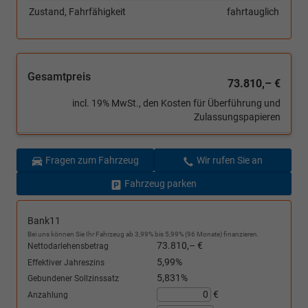
Zustand, Fahrfähigkeit
fahrtauglich
Gesamtpreis
73.810,– €
incl. 19% MwSt., den Kosten für Überführung und
Zulassungspapieren
Fragen zum Fahrzeug
Wir rufen Sie an
Fahrzeug parken
Bank11
Bei uns können Sie Ihr Fahrzeug ab 3,99% bis 5,99% (96 Monate) finanzieren.
73.810,– €
Nettodarlehensbetrag
5,99%
Effektiver Jahreszins
5,831%
Gebundener Sollzinssatz
€
Anzahlung