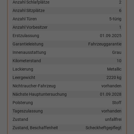
Anzahl Schlafplätze
2
Anzahl Sitzplätze
6
Anzahl Türen
5-türig
Anzahl Vorbesitzer
1
Erstzulassung
01.09.2025
Garantieleistung
Fahrzeuggarantie
Innenausstattung
Grau
Kilometerstand
10
Lackierung
Metallic
Leergewicht
2220 kg
Nichtraucher-Fahrzeug
vorhanden
Nächste Hauptuntersuchung
01.09.2028
Polsterung
Stoff
Tageszulassung
vorhanden
Zustand
unfallfrei
Zustand, Beschaffenheit
Scheckheftgepflegt