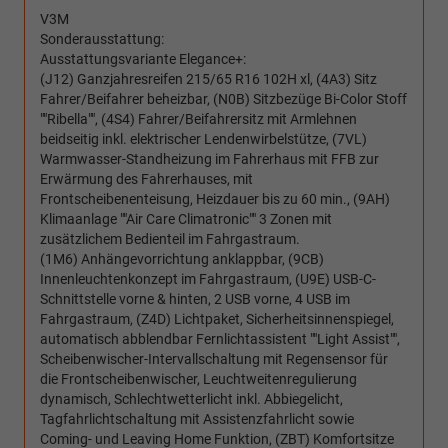
V3M
Sonderausstattung:
Ausstattungsvariante Elegance+:
(J12) Ganzjahresreifen 215/65 R16 102H xl, (4A3) Sitz
Fahrer/Beifahrer beheizbar, (N0B) Sitzbezüge Bi-Color Stoff
""Ribella"", (4S4) Fahrer/Beifahrersitz mit Armlehnen
beidseitig inkl. elektrischer Lendenwirbelstütze, (7VL)
Warmwasser-Standheizung im Fahrerhaus mit FFB zur
Erwärmung des Fahrerhauses, mit
Frontscheibenenteisung, Heizdauer bis zu 60 min., (9AH)
Klimaanlage ""Air Care Climatronic"" 3 Zonen mit
zusätzlichem Bedienteil im Fahrgastraum.
(1M6) Anhängevorrichtung anklappbar, (9CB)
Innenleuchtenkonzept im Fahrgastraum, (U9E) USB-C-
Schnittstelle vorne & hinten, 2 USB vorne, 4 USB im
Fahrgastraum, (Z4D) Lichtpaket, Sicherheitsinnenspiegel,
automatisch abblendbar Fernlichtassistent ""Light Assist"",
Scheibenwischer-Intervallschaltung mit Regensensor für
die Frontscheibenwischer, Leuchtweitenregulierung
dynamisch, Schlechtwetterlicht inkl. Abbiegelicht,
Tagfahrlichtschaltung mit Assistenzfahrlicht sowie
Coming- und Leaving Home Funktion, (ZBT) Komfortsitze