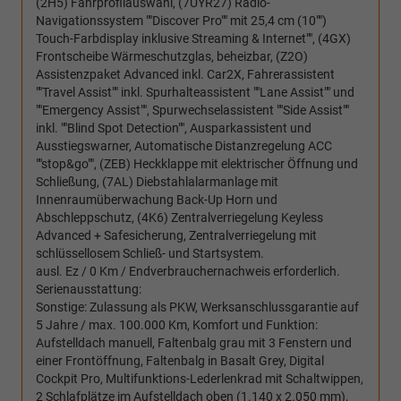
(2H5) Fahrprofilauswahl, (7UYR27) Radio-
Navigationssystem ""Discover Pro"" mit 25,4 cm (10"")
Touch-Farbdisplay inklusive Streaming & Internet"", (4GX)
Frontscheibe Wärmeschutzglas, beheizbar, (Z2O)
Assistenzpaket Advanced inkl. Car2X, Fahrerassistent
""Travel Assist"" inkl. Spurhalteassistent ""Lane Assist"" und
""Emergency Assist"", Spurwechselassistent ""Side Assist""
inkl. ""Blind Spot Detection"", Ausparkassistent und
Ausstiegswarner, Automatische Distanzregelung ACC
""stop&go"", (ZEB) Heckklappe mit elektrischer Öffnung und
Schließung, (7AL) Diebstahlalarmanlage mit
Innenraumüberwachung Back-Up Horn und
Abschleppschutz, (4K6) Zentralverriegelung Keyless
Advanced + Safesicherung, Zentralverriegelung mit
schlüssellosem Schließ- und Startsystem.
ausl. Ez / 0 Km / Endverbrauchernachweis erforderlich.
Serienausstattung:
Sonstige: Zulassung als PKW, Werksanschlussgarantie auf
5 Jahre / max. 100.000 Km, Komfort und Funktion:
Aufstelldach manuell, Faltenbalg grau mit 3 Fenstern und
einer Frontöffnung, Faltenbalg in Basalt Grey, Digital
Cockpit Pro, Multifunktions-Lederlenkrad mit Schaltwippen,
2 Schlafplätze im Aufstelldach oben (1.140 x 2.050 mm),