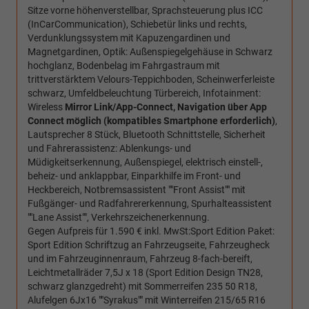
Sitze vorne höhenverstellbar, Sprachsteuerung plus ICC
(InCarCommunication), Schiebetür links und rechts,
Verdunklungssystem mit Kapuzengardinen und
Magnetgardinen, Optik: Außenspiegelgehäuse in Schwarz
hochglanz, Bodenbelag im Fahrgastraum mit
trittverstärktem Velours-Teppichboden, Scheinwerferleiste
schwarz, Umfeldbeleuchtung Türbereich, Infotainment:
Wireless
Mirror Link/App-Connect, Navigation über App
Connect möglich (kompatibles Smartphone erforderlich)
,
Lautsprecher 8 Stück, Bluetooth Schnittstelle, Sicherheit
und Fahrerassistenz: Ablenkungs- und
Müdigkeitserkennung, Außenspiegel, elektrisch einstell-,
beheiz- und anklappbar, Einparkhilfe im Front- und
Heckbereich, Notbremsassistent ""Front Assist"" mit
Fußgänger- und Radfahrererkennung, Spurhalteassistent
""Lane Assist"", Verkehrszeichenerkennung.
Gegen Aufpreis für 1.590 € inkl. MwSt:Sport Edition Paket:
Sport Edition Schriftzug an Fahrzeugseite, Fahrzeugheck
und im Fahrzeuginnenraum, Fahrzeug 8-fach-bereift,
Leichtmetallräder 7,5J x 18 (Sport Edition Design TN28,
schwarz glanzgedreht) mit Sommerreifen 235 50 R18,
Alufelgen 6Jx16 ""Syrakus"" mit Winterreifen 215/65 R16