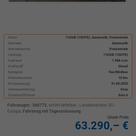
Motor
110 kW (150 PS), Automatik, Frontantrieb
Getriebe
Automatik
Antriebsachse
Frontantrieb
Leistung
110 kW (150 PS)
Hubraum
1.968 ccm
Kraftstoff
Diesel
Kategorie
Van/Minibus
Kilometerstand
10 km
Erstzulassung
01.09.2025
Innenausstattung
Grau
Schadstoffklasse
Euro 6
Fahrzeugnr.
:
360772
,
sofort lieferbar
, Landesversion: EU -
Europa,
Fahrzeug mit Tageszulassung
Unser Preis
63.290,– €