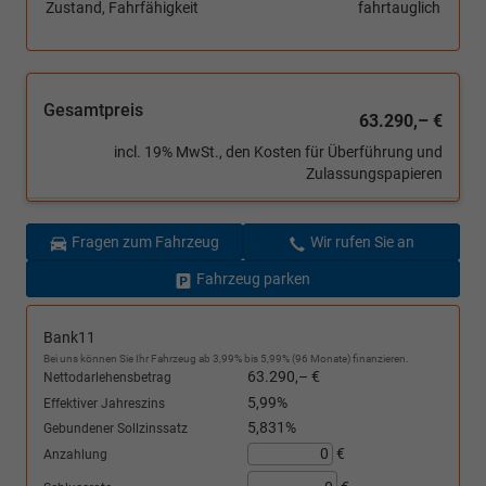
Zustand, Fahrfähigkeit
fahrtauglich
Gesamtpreis
63.290,– €
incl. 19% MwSt., den Kosten für Überführung und
Zulassungspapieren
Fragen zum Fahrzeug
Wir rufen Sie an
Fahrzeug parken
Bank11
Bei uns können Sie Ihr Fahrzeug ab 3,99% bis 5,99% (96 Monate) finanzieren.
63.290,– €
Nettodarlehensbetrag
5,99%
Effektiver Jahreszins
5,831%
Gebundener Sollzinssatz
€
Anzahlung