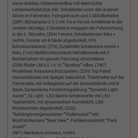
vorne drehbar, höhenverstellbar mit elektrischer
Lendenwirbelstütze, inkl. Schubladen unter den äußeren
Sitzen im Fahrersitz, Fahrgastraum und 2 Abfallbehälter,
(ZBP) Sitzvariante 2-2-2 mit Vis-a-Vis mit Armlehnen in der
zweiten Sitzreige, 2 Einzelsitze entgegen der Fahrtrichtung
in der 2. Sitzreihe, (Z8A) Fenster, Schiebefenster links +
rechts, Fenster ab B-Säule abgedunkelt, 65%
lichtabsorbierend, (ZT0) Zuziehhilfe Schiebetüre rechts +
links, (1U3) Multifunktionstisch/Mittelkonsole mit 3
Becherhaltern im ganzen Fahrzeug verschiebbar.
(Z0B) Räder LM 6,5 J x 16 ""Syrakus"" silber, (7W7)
Proaktives Insassenschutzsystem, (Z2H) Top Paket:
Sonnenblenden mit Spiegel, beleuchtet, Tickethalter auf der
Fahrerseite, mit Airbaglabel auf der Sonnenblende und B-
Säule, Dynamische Fernlichtregulierung ""Dynamic Light
Assist"", IQ.Light - LED-Matrix-Scheinwerfer mit LED-
Tagfahrlicht, mit dynamischem Kurvenlicht, LED-
Rückleuchten abgedunkelt, (Z2Q)
""Anhängerrangierassisten ""Trailerassist"" inkl.
Rückfahrkamera ""Rear View"", Parklenkassistent ""Park
Assist"".
(NF1) Markise in schwarz, rechts.