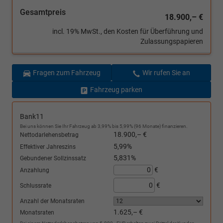
Gesamtpreis
18.900,– €
incl. 19% MwSt., den Kosten für Überführung und
Zulassungspapieren
Fragen zum Fahrzeug
Wir rufen Sie an
Fahrzeug parken
Bank11
Bei uns können Sie Ihr Fahrzeug ab 3,99% bis 5,99% (96 Monate) finanzieren.
18.900,– €
Nettodarlehensbetrag
5,99%
Effektiver Jahreszins
5,831%
Gebundener Sollzinssatz
€
Anzahlung
€
Schlussrate
Anzahl der Monatsraten
1.625,– €
Monatsraten