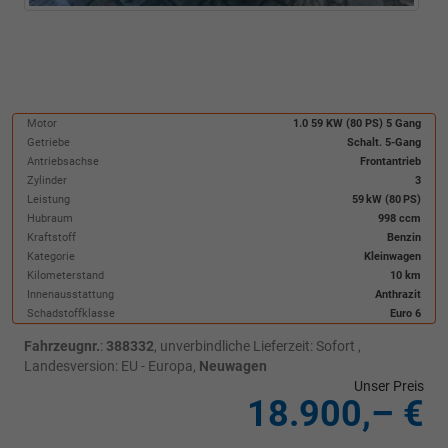
Motor
1.0 59 KW (80 PS) 5 Gang
Getriebe
Schalt. 5-Gang
Antriebsachse
Frontantrieb
Zylinder
3
Leistung
59 kW (80 PS)
Hubraum
998 ccm
Kraftstoff
Benzin
Kategorie
Kleinwagen
Kilometerstand
10 km
Innenausstattung
Anthrazit
Schadstoffklasse
Euro 6
Fahrzeugnr.
:
388332
, unverbindliche Lieferzeit: Sofort ,
Landesversion: EU - Europa,
Neuwagen
Unser Preis
18.900,– €