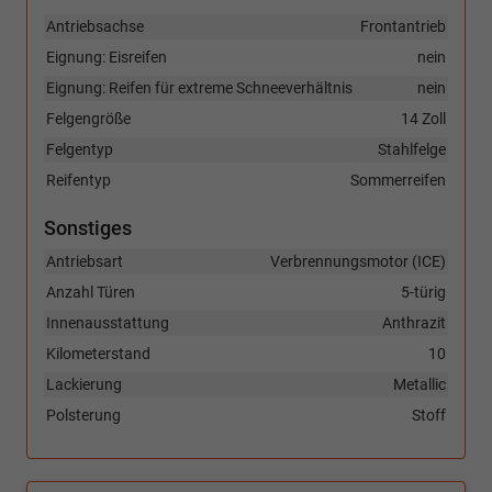
Antriebsachse
Frontantrieb
Eignung: Eisreifen
nein
Eignung: Reifen für extreme Schneeverhältnis
nein
Felgengröße
14 Zoll
Felgentyp
Stahlfelge
Reifentyp
Sommerreifen
Sonstiges
Antriebsart
Verbrennungsmotor (ICE)
Anzahl Türen
5-türig
Innenausstattung
Anthrazit
Kilometerstand
10
Lackierung
Metallic
Polsterung
Stoff