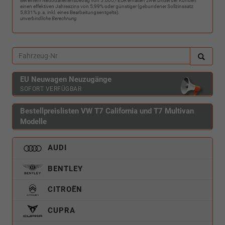
Bei einem Nettodarlehensbetrag von 5.000,- EUR erhalten zwei Drittel der Kunden
einen effektiven Jahreszins von 5,99% oder günstiger (gebundener Sollzinssatz
5,831% p.a. inkl. eines Bearbeitungsentgelts).
unverbindliche Berechnung
EU Neuwagen Neuzugänge
SOFORT VERFÜGBAR
Bestellpreislisten VW T7 California und T7 Multivan
Modelle
AUDI
BENTLEY
CITROËN
CUPRA