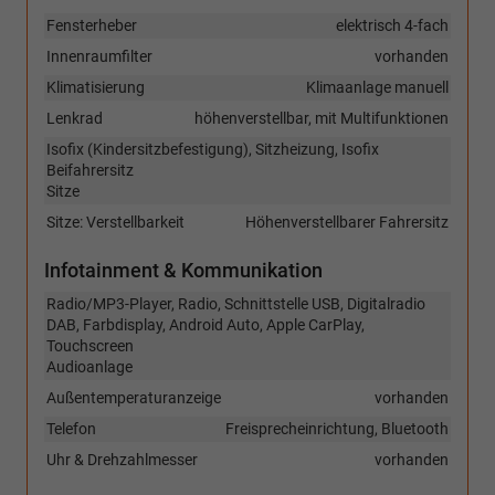
Fensterheber
elektrisch 4-fach
Innenraumfilter
vorhanden
Klimatisierung
Klimaanlage manuell
Lenkrad
höhenverstellbar, mit Multifunktionen
Isofix (Kindersitzbefestigung), Sitzheizung, Isofix
Beifahrersitz
Sitze
Sitze: Verstellbarkeit
Höhenverstellbarer Fahrersitz
Infotainment & Kommunikation
Radio/MP3-Player, Radio, Schnittstelle USB, Digitalradio
DAB, Farbdisplay, Android Auto, Apple CarPlay,
Touchscreen
Audioanlage
Außentemperaturanzeige
vorhanden
Telefon
Freisprecheinrichtung, Bluetooth
Uhr & Drehzahlmesser
vorhanden