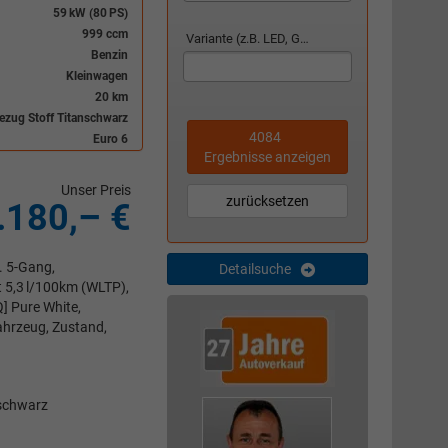
59 kW (80 PS)
999 ccm
Variante (z.B. LED, GTI, Facelift...)
Benzin
Kleinwagen
20 km
bezug Stoff Titanschwarz
4084
Euro 6
Ergebnisse anzeigen
Unser Preis
zurücksetzen
.180,– €
t. 5-Gang,
Detailsuche
t 5,3 l/100km (WLTP),
] Pure White,
ahrzeug, Zustand,
nschwarz