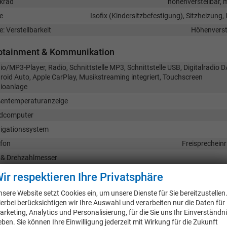
krad
höhenverstellbar, 
e
Isofix (Kindersitzbefestigung), Sitzheizung, 
e: Verstellbarkeit
Höhenverste
fotainment & Kommunikation
io/MP3-Player, Radio, Schnittstelle MP3, Schnittstelle USB, Digitalradio D
roid Auto, Apple CarPlay, Musikstreaming integriert, Touchscreen
ioanlage
entemperaturanzeige
dcomputer
igationssystem
efon
Freisprecheinr
 & Drehzahlmesser
ldigitales Kombiinstrument (Virtual Cockpit)
ir respektieren Ihre Privatsphäre
herheit & Assistenz
nsere Website setzt Cookies ein, um unsere Dienste für Sie bereitzustellen
ierbei berücksichtigen wir Ihre Auswahl und verarbeiten nur die Daten für
bag, Fenster-/Kopfairbags Vorne, Beifahrerairbag abschaltbar, Seitenairb
arketing, Analytics und Personalisierung, für die Sie uns Ihr Einverständn
fahrerairbag
eben. Sie können Ihre Einwilligung jederzeit mit Wirkung für die Zukunft