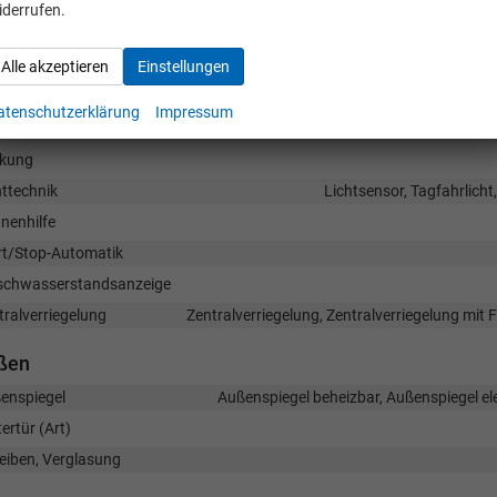
bags
iderrufen.
bremsassistent (City-Safety), Berganfahrassistent, Spurhalteassistent,
gängererkennung, Verkehrzeichenerkennung, Müdigkeitserkennungs-Sen
Alle akzeptieren
Einstellungen
rufsystem, Abstandswarner, Geschwindigkeitsbegrenzer
istenzsysteme
atenschutzerklärung
Impressum
arkhilfe
Park Dista
kung
httechnik
Lichtsensor, Tagfahrlich
nenhilfe
rt/Stop-Automatik
chwasserstandsanzeige
tralverriegelung
Zentralverriegelung, Zentralverriegelung mit
ßen
enspiegel
Außenspiegel beheizbar, Außenspiegel ele
ertür (Art)
eiben, Verglasung