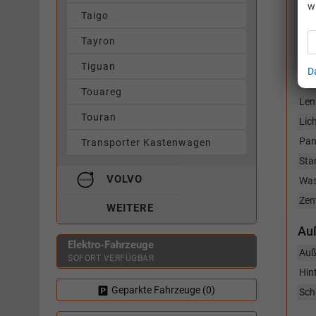
Air
w
Taigo
Not
Fuß
Tayron
Not
Ass
Tiguan
D
Einp
Touareg
Len
Touran
Lic
Pan
Transporter Kastenwagen
Sta
VOLVO
Was
Zen
WEITERE
Au
Elektro-Fahrzeuge
Auß
SOFORT VERFÜGBAR
Hint
Geparkte Fahrzeuge (
0
)
Sch