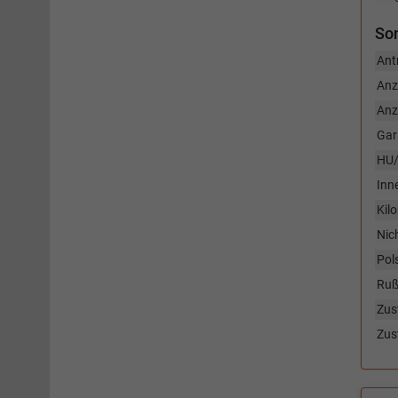
So
Ant
Anz
Anz
Gar
HU/
Inn
Kil
Nic
Pol
Rußp
Zus
Zus