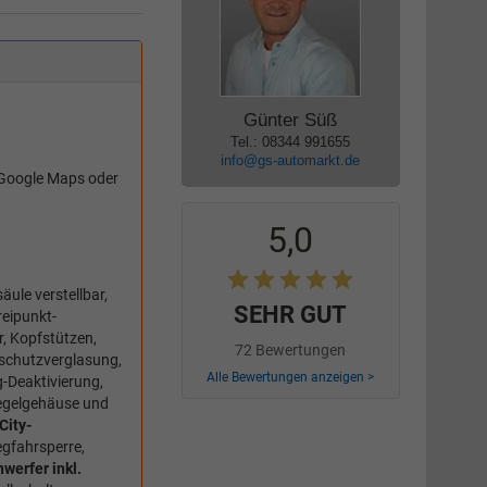
Günter Süß
Tel.: 08344 991655
info@gs-automarkt.de
Google Maps oder
5,0
ule verstellbar,
SEHR GUT
reipunkt-
, Kopfstützen,
72 Bewertungen
schutzverglasung,
Alle Bewertungen anzeigen >
g-Deaktivierung,
iegelgehäuse und
City-
egfahrsperre,
werfer inkl.