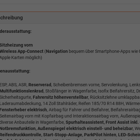
chreibung
derausstattung:
Sitzheizung vorn
Wireless App-Connect
(
Navigation
bequem über Smartphone-Apps wie 
Apple Karten möglich)
ienausstattung:
ESP, ABS, ASR,
Reserverad
, Scheibenbremsen vorne, Servolenkung, Lenksä
Multifunktionslenkrad
, Stoßfänger in Wagenfarbe, Isofix Beifahrersitz, D
Sicherheitsgurte,
Fahrersitz höhenverstellbar
, Rücksitzlehne umklappbar
Laderaumabdeckung, 14 Zoll Stahlräder, Reifen 185/70 R14 88H, Wärme
Fensterheber elektrisch
, Airbag für Fahrer und Beifahrer, Beifahrerairba
Seitenairbag vorn mit Kopfairbag und Interaktionsairbag vorn, Außensp
diverse Anbauteile in Wagenfarbe,
Spurhalteassistent, Front Assist inkl. 
Notbremsfunktion, Außenspiegel elektrisch einstell- und beheizbar
, W
Reifendruckkontrolle, Start-Stopp-Anlage, ParkPilot hinten
,
LED-Schein