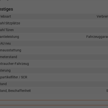
nstiges
riebsart
Verbre
ahl Sitzplätze
ahl Türen
antieleistung
Fahrzeuggaran
AU neu
enausstattung
ometerstand
htraucher-Fahrzeug
sterung
artikelfilter / SCR
tand
tand, Beschaffenheit
S