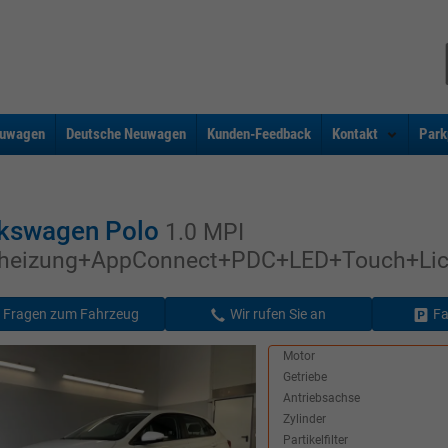
uwagen
Deutsche Neuwagen
Kunden-Feedback
Kontakt
Park
kswagen Polo
1.0 MPI
zheizung+AppConnect+PDC+LED+Touch+Lic
Fragen zum Fahrzeug
Wir rufen Sie an
Fa
Motor
Getriebe
Antriebsachse
Zylinder
Partikelfilter