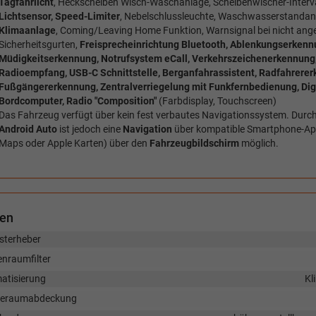
Tagfahrlicht
, Heckscheiben Wisch-Waschanlage, Scheibenwischer-Interva
Lichtsensor, Speed-Limiter
, Nebelschlussleuchte, Waschwasserstandan
Klimaanlage
, Coming/Leaving Home Funktion, Warnsignal bei nicht ang
Sicherheitsgurten,
Freisprecheinrichtung Bluetooth, Ablenkungserkenn
Müdigkeitserkennung, Notrufsystem eCall, Verkehrszeichenerkennung, 
Radioempfang, USB-C Schnittstelle, Berganfahrassistent, Radfahrerer
Fußgängererkennung, Zentralverriegelung mit Funkfernbedienung, Digit
Bordcomputer, Radio "Composition"
(Farbdisplay, Touchscreen)
Das Fahrzeug verfügt über kein fest verbautes Navigationssystem. Durc
Android Auto
ist jedoch eine
Navigation
über kompatible Smartphone-App
Maps oder Apple Karten) über den
Fahrzeugbildschirm
möglich.
nen
sterheber
enraumfilter
matisierung
Kl
eraumabdeckung