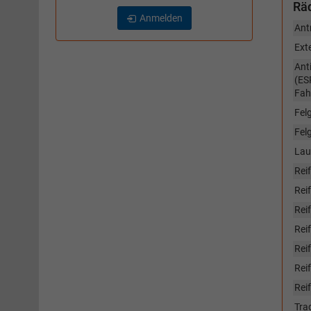
Räd
Anmelden
Ant
Ext
Ant
(ES
Fah
Fel
Fel
Lau
Rei
Reif
Rei
Rei
Rei
Reif
Rei
Tra