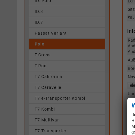
ID. Polo
Len
Sitz
ID.3
Sitz
ID.7
In
Passat Variant
Rad
Polo
And
Aud
T-Cross
Auß
T-Roc
Bor
T7 California
Nav
Tel
T7 Caravelle
Uhr
T7 e-Transporter Kombi
Vol
W
T7 Kombi
Sic
U
T7 Multivan
H
Air
M
Bei
T7 Transporter
g