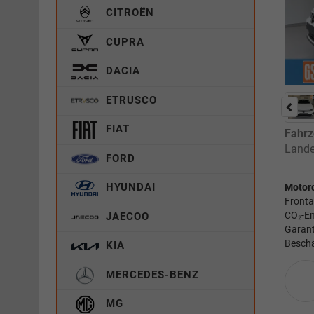
CITROËN
CUPRA
DACIA
ETRUSCO
FIAT
Fahrz
Lande
FORD
HYUNDAI
Motor
Fronta
CO₂-Em
JAECOO
Garant
Bescha
KIA
MERCEDES-BENZ
MG