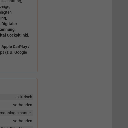
llschaltung,
zeige,
elegten
ung,
Digitaler
kennung,
al Cockpit inkl.
h
Apple CarPlay /
s (z.B. Google
elektrisch
vorhanden
imaanlage manuell
vorhanden