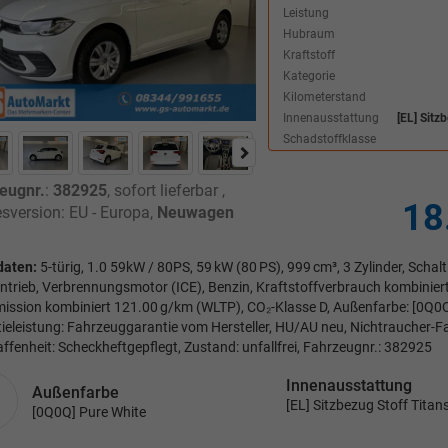
Leistung
Hubraum
Kraftstoff
Kategorie
Kilometerstand
Innenausstattung
[EL] Sitz
Schadstoffklasse
eugnr.
:
382925
,
sofort lieferbar
,
18
sversion: EU - Europa,
Neuwagen
daten:
5-türig, 1.0 59kW / 80PS, 59 kW (80 PS), 999 cm³, 3 Zylinder, Schal
ntrieb, Verbrennungsmotor (ICE), Benzin, Kraftstoffverbrauch kombinier
ission kombiniert 121.00 g/km (WLTP), CO₂-Klasse D, Außenfarbe: [0Q0Q
ieleistung: Fahrzeuggarantie vom Hersteller, HU/AU neu, Nichtraucher-F
ffenheit: Scheckheftgepflegt, Zustand: unfallfrei, Fahrzeugnr.: 382925
Innenausstattung
Außenfarbe
[EL] Sitzbezug Stoff Tita
[0Q0Q] Pure White