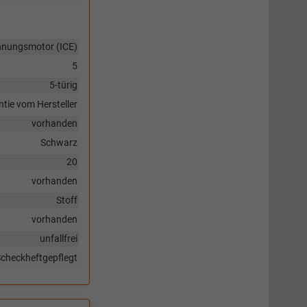
nnungsmotor (ICE)
5
5-türig
tie vom Hersteller
vorhanden
Schwarz
20
vorhanden
Stoff
vorhanden
unfallfrei
checkheftgepflegt