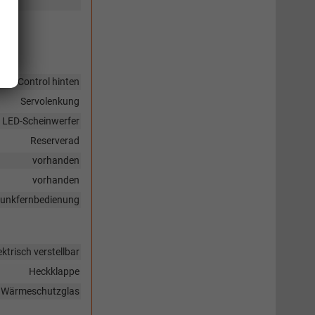
sor,
nce Control hinten
Servolenkung
t, LED-Scheinwerfer
Reserverad
vorhanden
vorhanden
 Funkfernbedienung
ktrisch verstellbar
Heckklappe
Wärmeschutzglas