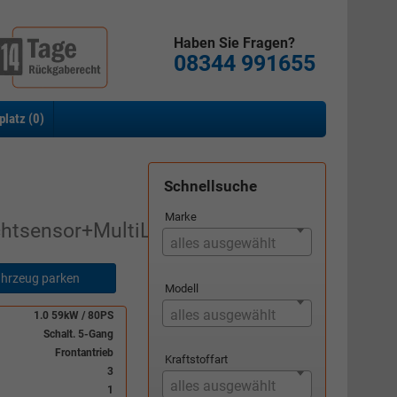
Haben Sie Fragen?
08344 991655
platz (
0
)
Schnellsuche
Marke
htsensor+MultiLenkrad
alles ausgewählt
hrzeug parken
Modell
alles ausgewählt
1.0 59kW / 80PS
Schalt. 5-Gang
Frontantrieb
Kraftstoffart
3
alles ausgewählt
1