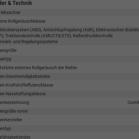
er & Technik
riebsachse
erne Rollgeräuschklasse
iblockiersystem (ABS), Antischlupfregelung (ASR), Elektronisches Stabil
P), Traktionskontrolle (ASR/CTS/ETS), Reifendruckkontrolle
rwerk- und Regelungssysteme
gengröße
gentyp
tstärke externes Rollgeräusch der Reifen
fen-Geschwindigkeitsindex
en-Kraftstoffeffizienzklasse
fen-Nasshaftungsklasse
fenbezeichnung
Conti
fengröße vorne
enhersteller
fentyp
gfähigkeitsindex