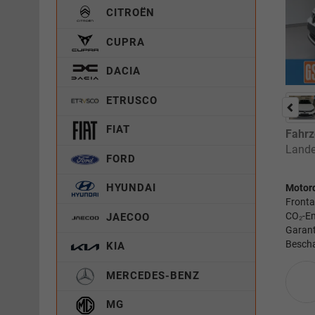
CITROËN
CUPRA
DACIA
ETRUSCO
FIAT
Fahrz
Lande
FORD
HYUNDAI
Motor
Fronta
CO₂-Em
JAECOO
Garant
Bescha
KIA
MERCEDES-BENZ
MG