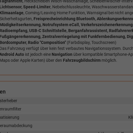
Tagfahrlicht
, Heckscheiben Wisch-Waschanlage, Scheibenwischer-Interva
Lichtsensor, Speed-Limiter
, Nebelschlussleuchte, Waschwasserstandan
Klimaanlage
, Coming/Leaving Home Funktion, Warnsignal bei nicht ang
Sicherheitsgurten,
Freisprecheinrichtung Bluetooth, Ablenkungserkenn
Müdigkeitserkennung, Notrufsystem eCall, Verkehrszeichenerkennung, 
Radioempfang, USB-C Schnittstelle, Berganfahrassistent, Radfahrerer
Fußgängererkennung, Zentralverriegelung mit Funkfernbedienung, Digit
Bordcomputer, Radio "Composition"
(Farbdisplay, Touchscreen)
Das Fahrzeug verfügt über kein fest verbautes Navigationssystem. Durc
Android Auto
ist jedoch eine
Navigation
über kompatible Smartphone-App
Maps oder Apple Karten) über den
Fahrzeugbildschirm
möglich.
nen
sterheber
enraumfilter
matisierung
Kl
eraumabdeckung