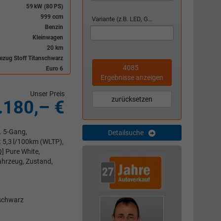
59 kW (80 PS)
999 ccm
Variante (z.B. LED, GTI, Facelift...)
Benzin
Kleinwagen
20 km
bezug Stoff Titanschwarz
4085
Euro 6
Ergebnisse anzeigen
Unser Preis
zurücksetzen
.180,– €
t. 5-Gang,
Detailsuche
t 5,3 l/100km (WLTP),
] Pure White,
ahrzeug, Zustand,
nschwarz