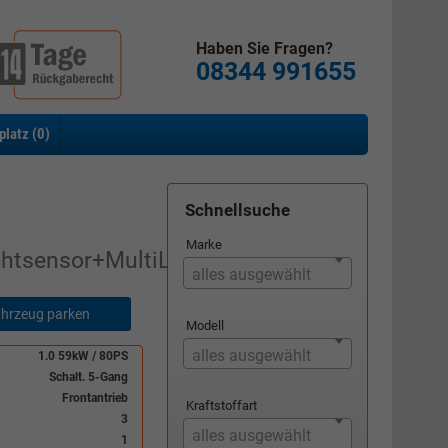
Haben Sie Fragen?
08344 991655
platz (
0
)
Schnellsuche
Marke
htsensor+MultiLenkrad
alles ausgewählt
hrzeug parken
Modell
alles ausgewählt
1.0 59kW / 80PS
Schalt. 5-Gang
Frontantrieb
Kraftstoffart
3
alles ausgewählt
1