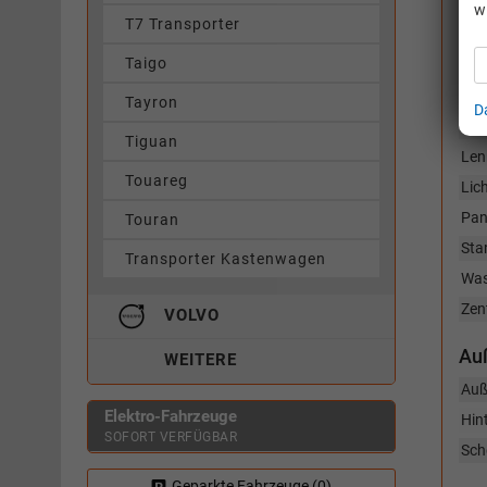
Air
w
T7 Transporter
Not
Fuß
Taigo
Not
Ass
Tayron
D
Einp
Tiguan
Len
Touareg
Lic
Pan
Touran
Sta
Transporter Kastenwagen
Was
Zen
VOLVO
Au
WEITERE
Auß
Elektro-Fahrzeuge
Hint
SOFORT VERFÜGBAR
Sch
Geparkte Fahrzeuge (
0
)