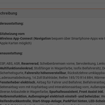
chreibung
derausstattung:
Sitzheizung vorn
Wireless App-Connect
(
Navigation
bequem über Smartphone-Apps wie 
Apple Karten möglich)
ienausstattung:
ESP, ABS, ASR,
Reserverad
, Scheibenbremsen vorne, Servolenkung, Lenksä
Multifunktionslenkrad
, Stoßfänger in Wagenfarbe, Isofix Beifahrersitz, D
Sicherheitsgurte,
Fahrersitz höhenverstellbar
, Rücksitzlehne umklappbar
Laderaumabdeckung, 14 Zoll Stahlräder, Reifen 185/70 R14 88H, Wärme
Fensterheber elektrisch
, Airbag für Fahrer und Beifahrer, Beifahrerairba
Seitenairbag vorn mit Kopfairbag und Interaktionsairbag vorn, Außensp
diverse Anbauteile in Wagenfarbe,
Spurhalteassistent, Front Assist inkl. 
Notbremsfunktion, Außenspiegel elektrisch einstell- und beheizbar
, W
Reifendruckkontrolle, Start-Stopp-Anlage, ParkPilot hinten
,
LED-Schein