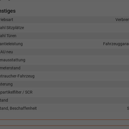
nstiges
riebsart
Verbre
ahl Sitzplätze
ahl Türen
antieleistung
Fahrzeuggaran
AU neu
enausstattung
ometerstand
htraucher-Fahrzeug
sterung
artikelfilter / SCR
tand
tand, Beschaffenheit
S