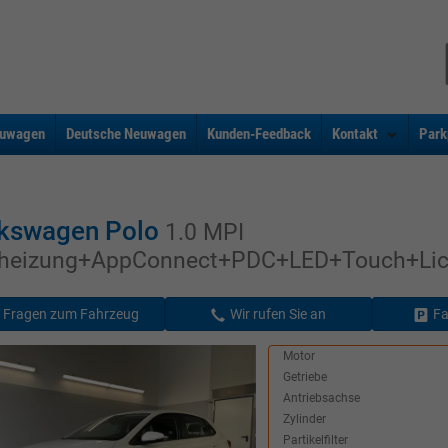
uwagen
Deutsche Neuwagen
Kunden-Feedback
Kontakt
Park
kswagen Polo
1.0 MPI
zheizung+AppConnect+PDC+LED+Touch+Lic
Fragen zum Fahrzeug
Wir rufen Sie an
Fa
Motor
Getriebe
Antriebsachse
Zylinder
Partikelfilter