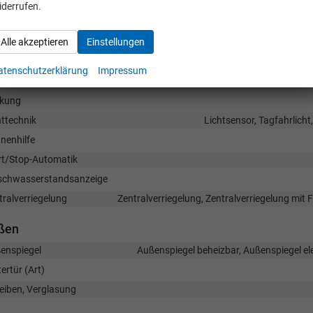
bags
iderrufen.
bremsassistent (City-Safety), Berganfahrassistent, Spurhalteassistent,
gängererkennung, Verkehrzeichenerkennung, Müdigkeitserkennungs-Sen
Alle akzeptieren
Einstellungen
rufsystem, Abstandswarner, Geschwindigkeitsbegrenzer
istenzsysteme
atenschutzerklärung
Impressum
arkhilfe
Park Dista
kung
httechnik
Lichtsensor, Tagfahrlich
nenhilfe
rt/Stop-Automatik
chwasserstandsanzeige
tralverriegelung
Zentralverriegelung, Zentralverriegelung mit
ßen
enspiegel
Außenspiegel beheizbar, Außenspiegel ele
ertür (Art)
eiben, Verglasung