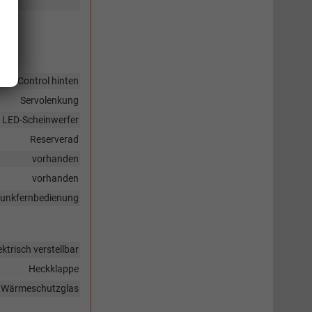
sor,
nce Control hinten
Servolenkung
t, LED-Scheinwerfer
Reserverad
vorhanden
vorhanden
 Funkfernbedienung
ktrisch verstellbar
Heckklappe
Wärmeschutzglas