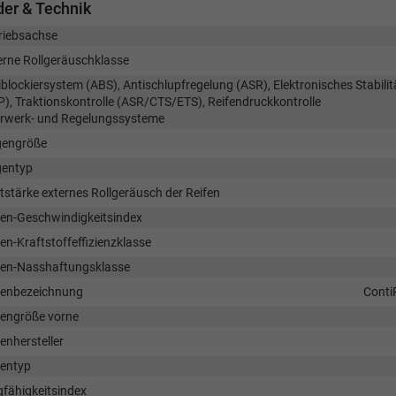
er & Technik
riebsachse
erne Rollgeräuschklasse
iblockiersystem (ABS), Antischlupfregelung (ASR), Elektronisches Stabil
P), Traktionskontrolle (ASR/CTS/ETS), Reifendruckkontrolle
rwerk- und Regelungssysteme
gengröße
gentyp
tstärke externes Rollgeräusch der Reifen
fen-Geschwindigkeitsindex
en-Kraftstoffeffizienzklasse
fen-Nasshaftungsklasse
fenbezeichnung
Conti
fengröße vorne
enhersteller
fentyp
gfähigkeitsindex