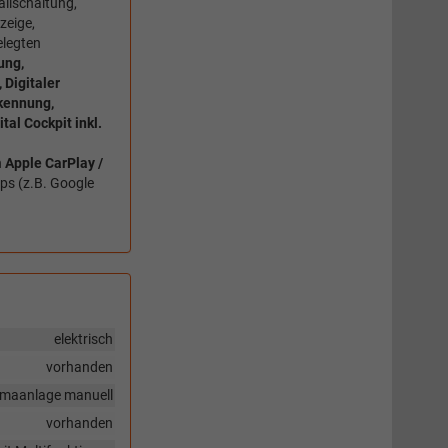
llschaltung,
zeige,
elegten
ung,
Digitaler
kennung,
al Cockpit inkl.
h
Apple CarPlay /
s (z.B. Google
elektrisch
vorhanden
imaanlage manuell
vorhanden