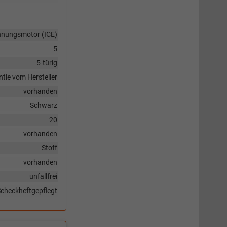
nnungsmotor (ICE)
5
5-türig
tie vom Hersteller
vorhanden
Schwarz
20
vorhanden
Stoff
vorhanden
unfallfrei
checkheftgepflegt