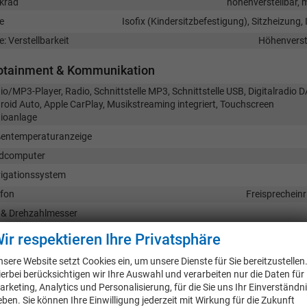
krad
höhenverstellbar, 
e
Isofix (Kindersitzbefestigung), Sitzheizung, 
e: Verstellbarkeit
Höhenverste
fotainment & Kommunikation
io/MP3-Player, Radio, Schnittstelle MP3, Schnittstelle USB, Digitalradio D
roid Auto, Apple CarPlay, Musikstreaming integriert, Touchscreen
ioanlage
entemperaturanzeige
dcomputer
igationssystem
efon
Freisprecheinr
 & Drehzahlmesser
ldigitales Kombiinstrument (Virtual Cockpit)
ir respektieren Ihre Privatsphäre
herheit & Assistenz
nsere Website setzt Cookies ein, um unsere Dienste für Sie bereitzustellen
ierbei berücksichtigen wir Ihre Auswahl und verarbeiten nur die Daten für
bag, Fenster-/Kopfairbags Vorne, Beifahrerairbag abschaltbar, Seitenairb
arketing, Analytics und Personalisierung, für die Sie uns Ihr Einverständn
fahrerairbag
eben. Sie können Ihre Einwilligung jederzeit mit Wirkung für die Zukunft