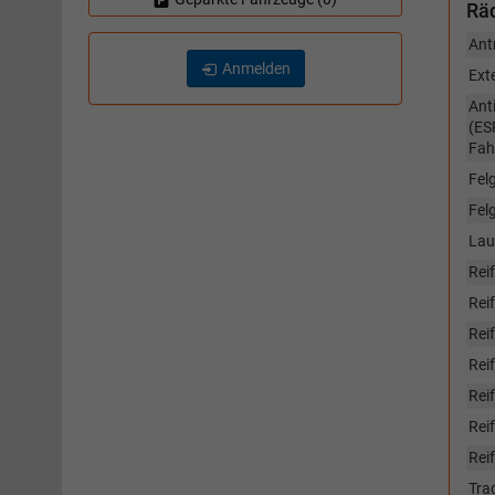
Räd
Ant
Anmelden
Ext
Ant
(ES
Fah
Fel
Fel
Lau
Rei
Reif
Rei
Rei
Rei
Reif
Rei
Tra