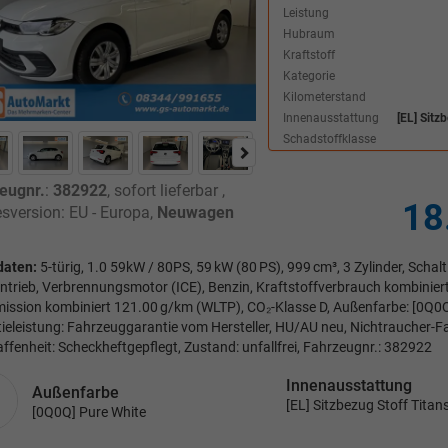
Leistung
Hubraum
Kraftstoff
Kategorie
Kilometerstand
Innenausstattung
[EL] Sitz
Schadstoffklasse
eugnr.
:
382922
,
sofort lieferbar
,
18
sversion: EU - Europa,
Neuwagen
daten:
5-türig, 1.0 59kW / 80PS, 59 kW (80 PS), 999 cm³, 3 Zylinder, Schal
ntrieb, Verbrennungsmotor (ICE), Benzin, Kraftstoffverbrauch kombinier
ission kombiniert 121.00 g/km (WLTP), CO₂-Klasse D, Außenfarbe: [0Q0Q
ieleistung: Fahrzeuggarantie vom Hersteller, HU/AU neu, Nichtraucher-F
ffenheit: Scheckheftgepflegt, Zustand: unfallfrei, Fahrzeugnr.: 382922
Innenausstattung
Außenfarbe
[EL] Sitzbezug Stoff Tita
[0Q0Q] Pure White