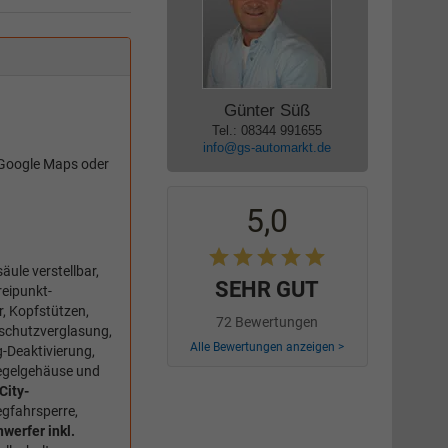
Günter Süß
Tel.: 08344 991655
info@gs-automarkt.de
Google Maps oder
5,0
ule verstellbar,
SEHR GUT
reipunkt-
, Kopfstützen,
72 Bewertungen
schutzverglasung,
Alle Bewertungen anzeigen >
g-Deaktivierung,
iegelgehäuse und
City-
egfahrsperre,
werfer inkl.