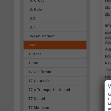
ID. Cross
Len
Sitz
ID. Polo
Sitz
ID.3
In
ID.7
Rad
Passat Variant
And
Aud
Polo
Auß
T-Cross
Bor
T-Roc
Nav
Tel
T7 California
Uhr
T7 Caravelle
Vol
W
T7 e-Transporter Kombi
Sic
U
T7 Kombi
H
Air
M
Bei
T7 Multivan
g