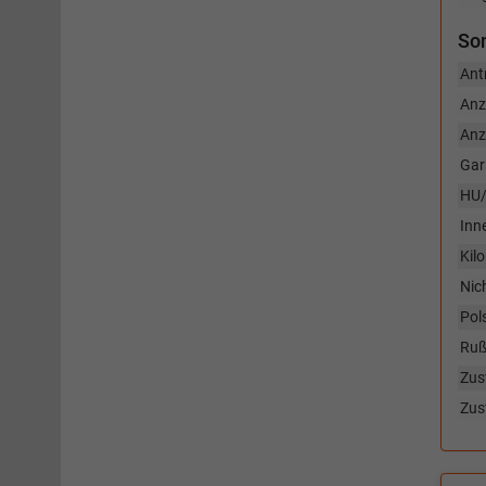
So
Ant
Anz
Anz
Gar
HU/
Inn
Kil
Nic
Pol
Rußp
Zus
Zus