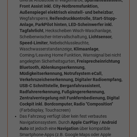
diverse Anbauteile in Wagenfarbe,
Spurhalteassistent,
Front Assist inkl. City-Notbremsfunktion,
Außenspiegel elektrisch einstell- und beheizbar
,
Wegfahrsperre,
Reifendruckkontrolle, Start-Stopp-
Anlage, ParkPilot hinten
,
LED-Scheinwerfer inkl.
Tagfahrlicht
, Heckscheiben Wisch-Waschanlage,
Scheibenwischer-Intervallschaltung,
Lichtsensor,
Speed-Limiter
, Nebelschlussleuchte,
Waschwasserstandanzeige,
Klimaanlage
,
Coming/Leaving Home Funktion, Warnsignal bei nicht
angelegten Sicherheitsgurten,
Freisprecheinrichtung
Bluetooth, Ablenkungserkennung,
Müdigkeitserkennung, Notrufsystem eCall,
Verkehrszeichenerkennung, Digitaler Radioempfang,
USB-C Schnittstelle, Berganfahrassistent,
Radfahrererkennung, Fußgängererkennung,
Zentralverriegelung mit Funkfernbedienung, Digital
Cockpit inkl. Bordcomputer, Radio "Composition"
(Farbdisplay, Touchscreen)
Das Fahrzeug verfügt über kein fest verbautes
Navigationssystem. Durch
Apple CarPlay / Android
Auto
ist jedoch eine
Navigation
über kompatible
Smartphone-Apps (z.B. Google Maps oder Apple