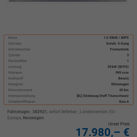
Motor
1.0 59kW / 80PS
Getriebe
Schalt. 5-Gang
Antriebsachse
Frontantrieb
Zylinder
3
Partikelfilter
1
Leistung
59 kW (80 PS)
Hubraum
999 ccm
Kraftstoff
Benzin
Kategorie
Kleinwagen
Kilometerstand
20 km
Innenausstattung
[EL] Sitzbezug Stoff Titanschwarz
Schadstoffklasse
Euro 6
Fahrzeugnr.
:
382921
,
sofort lieferbar
, Landesversion: EU -
Europa,
Neuwagen
Unser Preis
17.980,– €