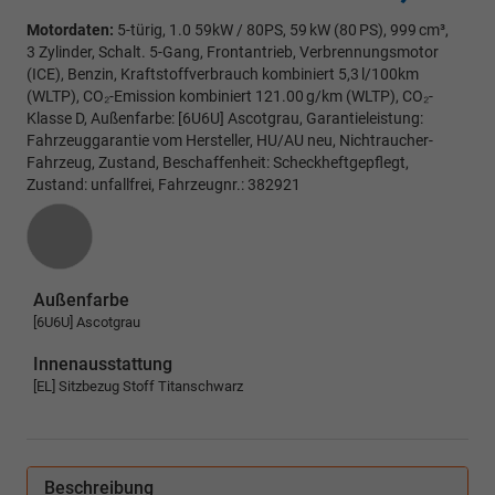
Motordaten:
5-türig, 1.0 59kW / 80PS, 59 kW (80 PS), 999 cm³,
3 Zylinder, Schalt. 5-Gang, Frontantrieb, Verbrennungsmotor
(ICE), Benzin, Kraftstoffverbrauch kombiniert 5,3 l/100km
(WLTP), CO₂-Emission kombiniert 121.00 g/km (WLTP), CO₂-
Klasse D, Außenfarbe: [6U6U] Ascotgrau, Garantieleistung:
Fahrzeuggarantie vom Hersteller, HU/AU neu, Nichtraucher-
Fahrzeug, Zustand, Beschaffenheit: Scheckheftgepflegt,
Zustand: unfallfrei, Fahrzeugnr.: 382921
Außenfarbe
[6U6U] Ascotgrau
Innenausstattung
[EL] Sitzbezug Stoff Titanschwarz
Beschreibung