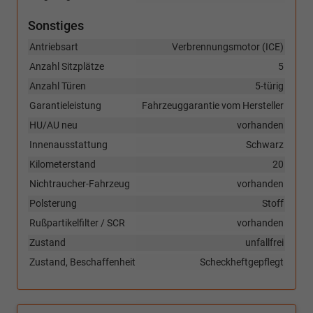
Sonstiges
Antriebsart
Verbrennungsmotor (ICE)
Anzahl Sitzplätze
5
Anzahl Türen
5-türig
Garantieleistung
Fahrzeuggarantie vom Hersteller
HU/AU neu
vorhanden
Innenausstattung
Schwarz
Kilometerstand
20
Nichtraucher-Fahrzeug
vorhanden
Polsterung
Stoff
Rußpartikelfilter / SCR
vorhanden
Zustand
unfallfrei
Zustand, Beschaffenheit
Scheckheftgepflegt