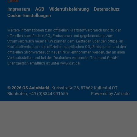
Links
Impressum
AGB
Widerrufsbelehrung
Datenschutz
Cookie-Einstellungen
Weitere Informationen zum offiziellen Kraftstoffverbrauch und zu den
offiziellen spezifischen CO
-Emissionen und gegebenenfalls zum
2
Stromverbrauch neuer PKW können dem 'Leitfaden über den offiziellen
Kraftstoffverbrauch, die offiziellen spezifischen CO
-Emissionen und den
2
offiziellen Stromverbrauch neuer PKW' entnommen werden, der an allen
Verkaufsstellen und bei der 'Deutschen Automobil Treuhand GmbH'
unentgeltlich erhältlich ist unter www.dat.de.
© 2026
GS AutoMarkt
,
Kreisstraße 28
,
87662
Kaltental OT.
Blonhofen,
+49 (0)8344 991655
Powered by Autrado