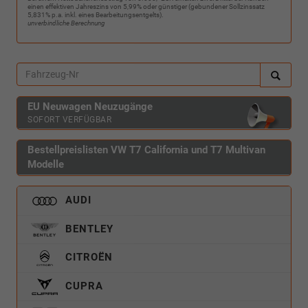
einen effektiven Jahreszins von 5,99% oder günstiger (gebundener Sollzinssatz
5,831% p.a. inkl. eines Bearbeitungsentgelts).
unverbindliche Berechnung
EU Neuwagen Neuzugänge
SOFORT VERFÜGBAR
Bestellpreislisten VW T7 California und T7 Multivan
Modelle
AUDI
BENTLEY
CITROËN
CUPRA