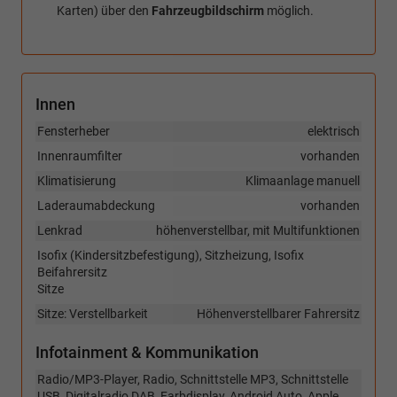
Karten) über den
Fahrzeugbildschirm
möglich.
Innen
Fensterheber
elektrisch
Innenraumfilter
vorhanden
Klimatisierung
Klimaanlage manuell
Laderaumabdeckung
vorhanden
Lenkrad
höhenverstellbar, mit Multifunktionen
Isofix (Kindersitzbefestigung), Sitzheizung, Isofix
Beifahrersitz
Sitze
Sitze: Verstellbarkeit
Höhenverstellbarer Fahrersitz
Infotainment & Kommunikation
Radio/MP3-Player, Radio, Schnittstelle MP3, Schnittstelle
USB, Digitalradio DAB, Farbdisplay, Android Auto, Apple