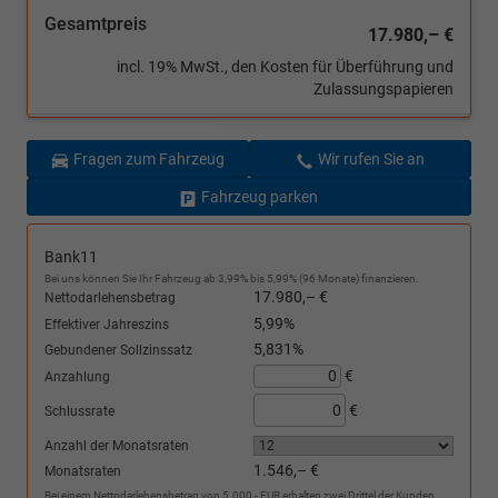
Gesamtpreis
17.980,– €
incl. 19% MwSt., den Kosten für Überführung und
Zulassungspapieren
Fragen zum Fahrzeug
Wir rufen Sie an
Fahrzeug parken
Bank11
Bei uns können Sie Ihr Fahrzeug ab 3,99% bis 5,99% (96 Monate) finanzieren.
17.980,– €
Nettodarlehensbetrag
5,99%
Effektiver Jahreszins
5,831%
Gebundener Sollzinssatz
€
Anzahlung
€
Schlussrate
Anzahl der Monatsraten
1.546,– €
Monatsraten
Bei einem Nettodarlehensbetrag von 5.000,- EUR erhalten zwei Drittel der Kunden