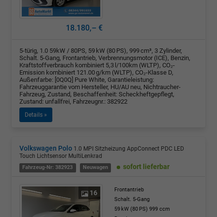
18.180,– €
5-türig, 1.0 59kW / 80PS, 59 kW (80 PS), 999 cm³, 3 Zylinder,
Schalt. 5-Gang, Frontantrieb, Verbrennungsmotor (ICE), Benzin,
Kraftstoffverbrauch kombiniert 5,3 l/100km (WLTP), CO₂-
Emission kombiniert 121.00 g/km (WLTP), CO₂-Klasse D,
Außenfarbe: [0Q0Q] Pure White, Garantieleistung:
Fahrzeuggarantie vom Hersteller, HU/AU neu, Nichtraucher-
Fahrzeug, Zustand, Beschaffenheit: Scheckheftgepflegt,
Zustand: unfallfrei, Fahrzeugnr.: 382922
Details »
Volkswagen Polo
1.0 MPI Sitzheizung AppConnect PDC LED
Touch Lichtsensor MultiLenkrad
sofort lieferbar
Fahrzeug-Nr: 382923
Neuwagen
Frontantrieb
16
Schalt. 5-Gang
59 kW (80 PS)
999 ccm