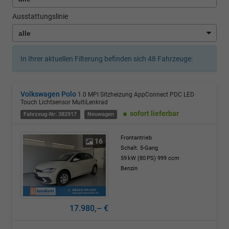
Ausstattungslinie
In Ihrer aktuellen Filterung befinden sich
48
Fahrzeuge:
Volkswagen Polo
1.0 MPI Sitzheizung AppConnect PDC LED
Touch Lichtsensor MultiLenkrad
sofort lieferbar
Fahrzeug-Nr: 382917
Neuwagen
Frontantrieb
16
Schalt. 5-Gang
59 kW (80 PS)
999 ccm
Benzin
17.980,– €