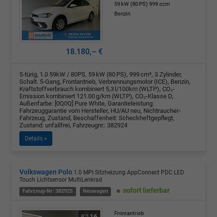
59 kW (80 PS)
999 ccm
Benzin
18.180,– €
5-türig, 1.0 59kW / 80PS, 59 kW (80 PS), 999 cm³, 3 Zylinder,
Schalt. 5-Gang, Frontantrieb, Verbrennungsmotor (ICE), Benzin,
Kraftstoffverbrauch kombiniert 5,3 l/100km (WLTP), CO₂-
Emission kombiniert 121.00 g/km (WLTP), CO₂-Klasse D,
Außenfarbe: [0Q0Q] Pure White, Garantieleistung:
Fahrzeuggarantie vom Hersteller, HU/AU neu, Nichtraucher-
Fahrzeug, Zustand, Beschaffenheit: Scheckheftgepflegt,
Zustand: unfallfrei, Fahrzeugnr.: 382924
Details »
Volkswagen Polo
1.0 MPI Sitzheizung AppConnect PDC LED
Touch Lichtsensor MultiLenkrad
sofort lieferbar
Fahrzeug-Nr: 382925
Neuwagen
Frontantrieb
16