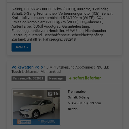
5-türig, 1.0 59kW / 80PS, 59 kW (80 PS), 999 cm³, 3 Zylinder,
Schalt. 5-Gang, Frontantrieb, Verbrennungsmotor (ICE), Benzin,
Kraftstoffverbrauch kombiniert 5,3 l/100km (WLTP), CO₂-
Emission kombiniert 121.00 g/km (WLTP), CO₂-Klasse D,
Außenfarbe: [6U6U] Ascotgrau, Garantieleistung:
Fahrzeuggarantie vom Hersteller, HU/AU neu, Nichtraucher-
Fahrzeug, Zustand, Beschaffenheit: Scheckheftgepflegt,
Zustand: unfallfrei, Fahrzeugnr.: 382918
Details »
Volkswagen Polo
1.0 MPI Sitzheizung AppConnect PDC LED
Touch Lichtsensor MultiLenkrad
sofort lieferbar
Fahrzeug-Nr: 382921
Neuwagen
Frontantrieb
16
Schalt. 5-Gang
59 kW (80 PS)
999 ccm
Benzin