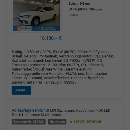
Schalt. 5-Gang
59 kW (80 PS)
999 ccm
Benzin
18.180,– €
5-türig, 1.0 59kW / 80PS, 59 kW (80 PS), 999 cm³, 3 Zylinder,
Schalt. 5-Gang, Frontantrieb, Verbrennungsmotor (ICE), Benzin,
Kraftstoffverbrauch kombiniert 5,3 l/100km (WLTP), CO₂-
Emission kombiniert 121.00 g/km (WLTP), CO₂-Klasse D,
Außenfarbe: [0Q0Q] Pure White, Garantieleistung:
Fahrzeuggarantie vom Hersteller, HU/AU neu, Nichtraucher-
Fahrzeug, Zustand, Beschaffenheit: Scheckheftgepflegt,
Zustand: unfallfrei, Fahrzeugnr.: 382925
Details »
Volkswagen Polo
1.0 MPI Sitzheizung AppConnect PDC LED
Touch Lichtsensor MultiLenkrad
sofort lieferbar
Fahrzeug-Nr: 382926
Neuwagen