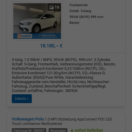
Frontantrieb
16
Schalt. 5-Gang
59 kW (80 PS)
999 ccm
Benzin
18.180,– €
5-türig, 1.0 59kW / 80PS, 59 kW (80 PS), 999 cm³, 3 Zylinder,
Schalt. 5-Gang, Frontantrieb, Verbrennungsmotor (ICE), Benzin,
Kraftstoffverbrauch kombiniert 5,3 l/100km (WLTP), CO₂-
Emission kombiniert 121.00 g/km (WLTP), CO₂-Klasse D,
Außenfarbe: [0Q0Q] Pure White, Garantieleistung:
Fahrzeuggarantie vom Hersteller, HU/AU neu, Nichtraucher-
Fahrzeug, Zustand, Beschaffenheit: Scheckheftgepflegt,
Zustand: unfallfrei, Fahrzeugnr.: 382926
Details »
Volkswagen Polo
1.0 MPI Sitzheizung AppConnect PDC LED
Touch Lichtsensor MultiLenkrad
sofort lieferbar
Fahrzeug-Nr: 382927
Neuwagen