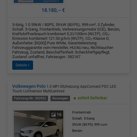
18.180,– €
5-türig, 1.0 59kW / 80PS, 59 kW (80 PS), 999 cm³, 3 Zylinder,
Schalt. 5-Gang, Frontantrieb, Verbrennungsmotor (ICE), Benzin,
Kraftstoffverbrauch kombiniert 5,3 l/100km (WLTP), CO₂-
Emission kombiniert 121.00 g/km (WLTP), CO₂-Klasse D,
Außenfarbe: [0Q0Q] Pure White, Garantieleistung:
Fahrzeuggarantie vom Hersteller, HU/AU neu, Nichtraucher-
Fahrzeug, Zustand, Beschaffenheit: Scheckheftgepflegt,
Zustand: unfallfrei, Fahrzeugnr.: 382167
Details »
Volkswagen Polo
1.0 MPI Sitzheizung AppConnect PDC LED
Touch Lichtsensor MultiLenkrad
sofort lieferbar
Fahrzeug-Nr: 382922
Neuwagen
Frontantrieb
16
Schalt. 5-Gang
59 kW (80 PS)
999 ccm
Benzin