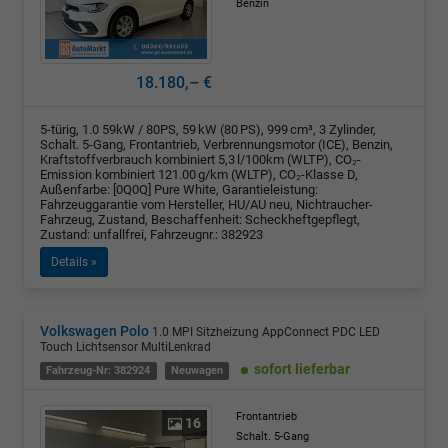
Benzin
18.180,– €
5-türig, 1.0 59kW / 80PS, 59 kW (80 PS), 999 cm³, 3 Zylinder,
Schalt. 5-Gang, Frontantrieb, Verbrennungsmotor (ICE), Benzin,
Kraftstoffverbrauch kombiniert 5,3 l/100km (WLTP), CO₂-
Emission kombiniert 121.00 g/km (WLTP), CO₂-Klasse D,
Außenfarbe: [0Q0Q] Pure White, Garantieleistung:
Fahrzeuggarantie vom Hersteller, HU/AU neu, Nichtraucher-
Fahrzeug, Zustand, Beschaffenheit: Scheckheftgepflegt,
Zustand: unfallfrei, Fahrzeugnr.: 382923
Details »
Volkswagen Polo
1.0 MPI Sitzheizung AppConnect PDC LED
Touch Lichtsensor MultiLenkrad
sofort lieferbar
Fahrzeug-Nr: 382924
Neuwagen
Frontantrieb
16
Schalt. 5-Gang