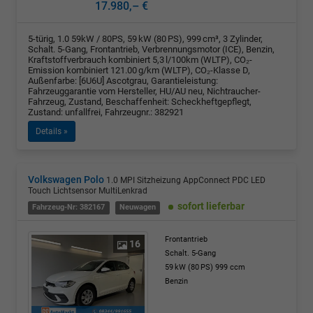
17.980,– €
5-türig, 1.0 59kW / 80PS, 59 kW (80 PS), 999 cm³, 3 Zylinder,
Schalt. 5-Gang, Frontantrieb, Verbrennungsmotor (ICE), Benzin,
Kraftstoffverbrauch kombiniert 5,3 l/100km (WLTP), CO₂-
Emission kombiniert 121.00 g/km (WLTP), CO₂-Klasse D,
Außenfarbe: [6U6U] Ascotgrau, Garantieleistung:
Fahrzeuggarantie vom Hersteller, HU/AU neu, Nichtraucher-
Fahrzeug, Zustand, Beschaffenheit: Scheckheftgepflegt,
Zustand: unfallfrei, Fahrzeugnr.: 382921
Details »
Volkswagen Polo
1.0 MPI Sitzheizung AppConnect PDC LED
Touch Lichtsensor MultiLenkrad
sofort lieferbar
Fahrzeug-Nr: 382167
Neuwagen
Frontantrieb
16
Schalt. 5-Gang
59 kW (80 PS)
999 ccm
Benzin