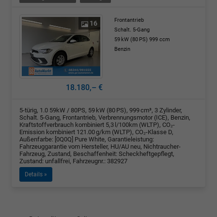
Frontantrieb
16
Schalt. 5-Gang
59 kW (80 PS)
999 ccm
Benzin
18.180,– €
5-türig, 1.0 59kW / 80PS, 59 kW (80 PS), 999 cm³, 3 Zylinder,
Schalt. 5-Gang, Frontantrieb, Verbrennungsmotor (ICE), Benzin,
Kraftstoffverbrauch kombiniert 5,3 l/100km (WLTP), CO₂-
Emission kombiniert 121.00 g/km (WLTP), CO₂-Klasse D,
Außenfarbe: [0Q0Q] Pure White, Garantieleistung:
Fahrzeuggarantie vom Hersteller, HU/AU neu, Nichtraucher-
Fahrzeug, Zustand, Beschaffenheit: Scheckheftgepflegt,
Zustand: unfallfrei, Fahrzeugnr.: 382927
Details »