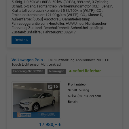
5-türig, 1.0 59kW / 80PS, 59 kW (80 PS), 999 cm³, 3 Zylinder,
Schalt. 5-Gang, Frontantrieb, Verbrennungsmotor (ICE), Benzin,
Kraftstoffverbrauch kombiniert 5,3 l/100km (WLTP), CO₂-
Emission kombiniert 121.00 g/km (WLTP), CO₂-Klasse D,
Außenfarbe: [6U6U] Ascotgrau, Garantieleistung:
Fahrzeuggarantie vom Hersteller, HU/AU neu, Nichtraucher-
Fahrzeug, Zustand, Beschaffenheit: Scheckheftgepflegt,
Zustand: unfallfrei, Fahrzeugnr.: 382917
Details »
Volkswagen Polo
1.0 MPI Sitzheizung AppConnect PDC LED
Touch Lichtsensor MultiLenkrad
sofort lieferbar
Fahrzeug-Nr: 382918
Neuwagen
Frontantrieb
16
Schalt. 5-Gang
59 kW (80 PS)
999 ccm
Benzin
17.980,– €