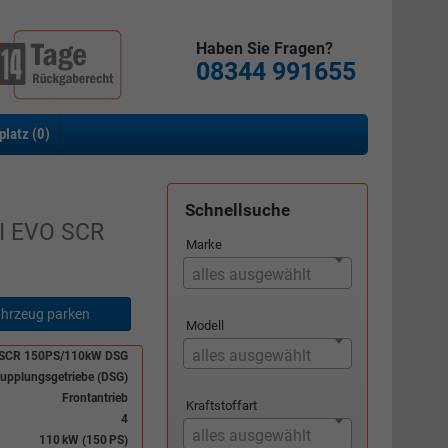
Haben Sie Fragen?
08344 991655
platz (
0
)
Schnellsuche
DI EVO SCR
Marke
alles ausgewählt
hrzeug parken
Modell
alles ausgewählt
O SCR 150PS/110kW DSG
upplungsgetriebe (DSG)
Frontantrieb
Kraftstoffart
4
alles ausgewählt
110 kW (150 PS)