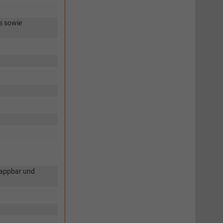
s sowie
lappbar und