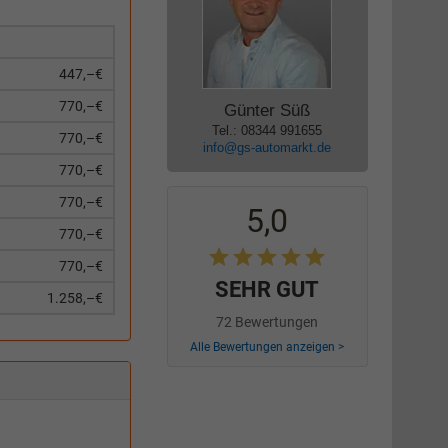
447,–€
770,–€
Günter Süß
Tel.: 08344 991655
770,–€
info@gs-automarkt.de
770,–€
770,–€
5,0
770,–€
770,–€
SEHR GUT
1.258,–€
72 Bewertungen
Alle Bewertungen anzeigen >