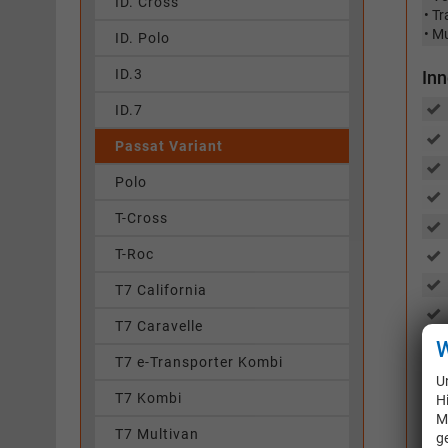
ID. Cross
• Tr
• M
ID. Polo
ID.3
In
ID.7
Passat Variant
Polo
T-Cross
T-Roc
T7 California
T7 Caravelle
W
T7 e-Transporter Kombi
U
T7 Kombi
H
M
T7 Multivan
g