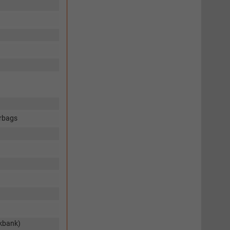
irbags
ckbank)