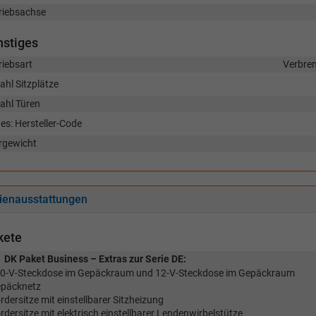
riebsachse
nstiges
riebsart
Verbre
ahl Sitzplätze
ahl Türen
es: Hersteller-Code
rgewicht
ienausstattungen
kete
DK Paket Business – Extras zur Serie DE:
30-V-Steckdose im Gepäckraum und 12-V-Steckdose im Gepäckraum
epäcknetz
rdersitze mit einstellbarer Sitzheizung
rdersitze mit elektrisch einstellbarer Lendenwirbelstütze