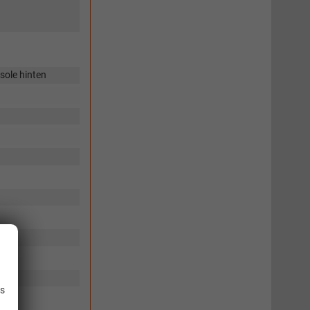
sole hinten
.
is