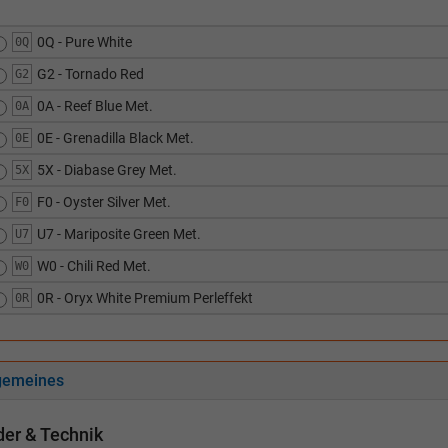
0Q - Pure White
0Q
G2 - Tornado Red
G2
0A - Reef Blue Met.
0A
0E - Grenadilla Black Met.
0E
5X - Diabase Grey Met.
5X
F0 - Oyster Silver Met.
F0
U7 - Mariposite Green Met.
U7
W0 - Chili Red Met.
W0
0R - Oryx White Premium Perleffekt
0R
gemeines
er & Technik