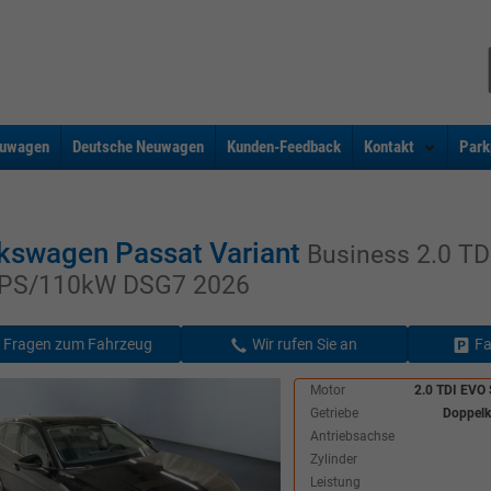
uwagen
Deutsche Neuwagen
Kunden-Feedback
Kontakt
Park
kswagen Passat Variant
Business 2.0 T
PS/110kW DSG7 2026
Fragen zum Fahrzeug
Wir rufen Sie an
Fa
Motor
2.0 TDI EV
Getriebe
Doppelk
Antriebsachse
Zylinder
Leistung