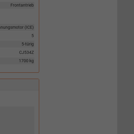
Frontantrieb
nnungsmotor (ICE)
5
5-türig
CJ534Z
1700 kg