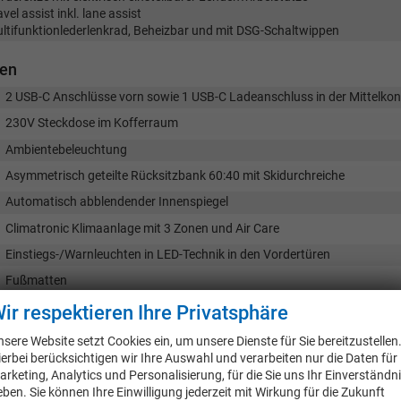
avel assist inkl. lane assist
ultifunktionlederlenkrad, Beheizbar und mit DSG-Schaltwippen
nen
2 USB-C Anschlüsse vorn sowie 1 USB-C Ladeanschluss in der Mittelkon
230V Steckdose im Kofferraum
Ambientebeleuchtung
Asymmetrisch geteilte Rücksitzbank 60:40 mit Skidurchreiche
Automatisch abblendender Innenspiegel
Climatronic Klimaanlage mit 3 Zonen und Air Care
Einstiegs-/Warnleuchten in LED-Technik in den Vordertüren
Fußmatten
Gepäckraumnetz
ir respektieren Ihre Privatsphäre
Induktives Laden
nsere Website setzt Cookies ein, um unsere Dienste für Sie bereitzustellen
ierbei berücksichtigen wir Ihre Auswahl und verarbeiten nur die Daten für
Komfortsitze vorn
arketing, Analytics und Personalisierung, für die Sie uns Ihr Einverständn
LED-Leuchten im Fußraum vorn
eben. Sie können Ihre Einwilligung jederzeit mit Wirkung für die Zukunft