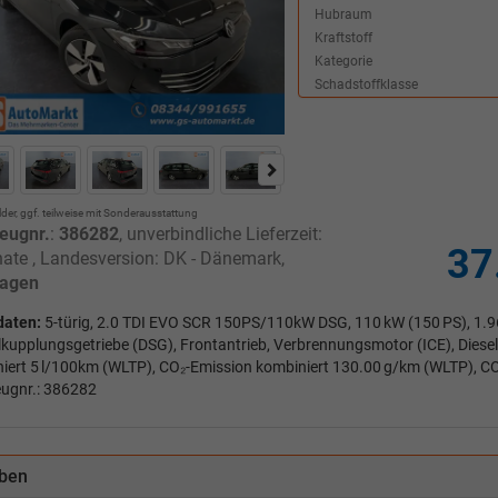
Hubraum
Kraftstoff
Kategorie
Schadstoffklasse
lder, ggf. teilweise mit Sonderausstattung
eugnr.
:
386282
, unverbindliche Lieferzeit:
37
ate
, Landesversion: DK - Dänemark,
agen
daten:
5-türig, 2.0 TDI EVO SCR 150PS/110kW DSG, 110 kW (150 PS), 1.968
kupplungsgetriebe (DSG), Frontantrieb, Verbrennungsmotor (ICE), Diesel
iert 5 l/100km (WLTP), CO₂-Emission kombiniert 130.00 g/km (WLTP), CO
ugnr.: 386282
ben