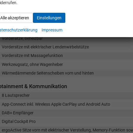
iderrufen.
Mittelarmlehne hinten
Multifunktionslederlenkrad, beheizbar mit DSG-Schaltwippen
Alle akzeptieren
Einstellungen
Netztrennwand
Variabler Gepäckraumboden
atenschutzerklärung
Impressum
Vordersitze, beheizbar
Vordersitze mit elektrischer Lendenwirbelstütze
Vordersitze mit Massagefunktion
Werkzeugsatz, ohne Wagenheber
Wärmedämmende Seitenscheiben vorn und hinten
fotainment & Kommunikation
8 Lautsprecher
App-Connect inkl. Wireless Apple CarPlay und Android Auto
DAB+ Empfänger
Digital Cockpit Pro
ergoActive Sitze vorn mit elektrischer Verstellung, Memory-Funktion so