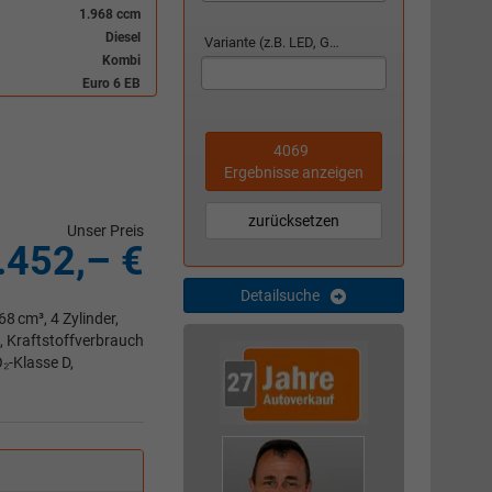
1.968 ccm
Diesel
Variante (z.B. LED, GTI, Facelift...)
Kombi
Euro 6 EB
4069
Ergebnisse anzeigen
zurücksetzen
Unser Preis
.452,– €
Detailsuche
 cm³, 4 Zylinder,
, Kraftstoffverbrauch
₂-Klasse D,