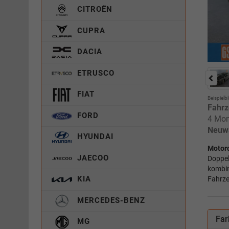
CITROËN
CUPRA
DACIA
ETRUSCO
FIAT
Beispielbi
Fahrz
FORD
4 Mon
Neuw
HYUNDAI
Motor
JAECOO
Doppel
kombin
KIA
Fahrze
MERCEDES-BENZ
Far
MG