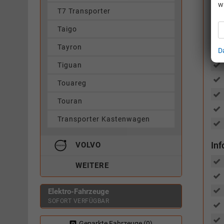
w
T7 Transporter
Taigo
Tayron
D
Tiguan
Touareg
Touran
Transporter Kastenwagen
In
VOLVO
WEITERE
Elektro-Fahrzeuge
SOFORT VERFÜGBAR
Geparkte Fahrzeuge (
0
)