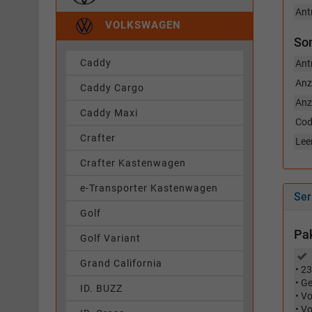
Ant
VOLKSWAGEN
So
Caddy
Ant
Anz
Caddy Cargo
Anz
Caddy Maxi
Cod
Crafter
Lee
Crafter Kastenwagen
e-Transporter Kastenwagen
Ser
Golf
Pa
Golf Variant
Grand California
• 2
• G
ID. BUZZ
• Vo
• Vo