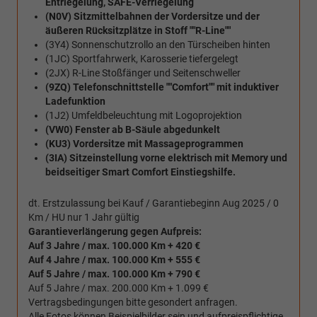
Entriegelung, SAFE-Verriegelung
(N0V) Sitzmittelbahnen der Vordersitze und der
äußeren Rücksitzplätze in Stoff ""R-Line""
(3Y4) Sonnenschutzrollo an den Türscheiben hinten
(1JC) Sportfahrwerk, Karosserie tiefergelegt
(2JX) R-Line Stoßfänger und Seitenschweller
(9ZQ) Telefonschnittstelle ""Comfort"" mit induktiver
Ladefunktion
(1J2) Umfeldbeleuchtung mit Logoprojektion
(VW0) Fenster ab B-Säule abgedunkelt
(KU3) Vordersitze mit Massageprogrammen
(3IA) Sitzeinstellung vorne elektrisch mit Memory und
beidseitiger Smart Comfort Einstiegshilfe.
dt. Erstzulassung bei Kauf / Garantiebeginn Aug 2025 / 0
Km / HU nur 1 Jahr gültig
Garantieverlängerung gegen Aufpreis:
Auf 3 Jahre / max. 100.000 Km + 420 €
Auf 4 Jahre / max. 100.000 Km + 555 €
Auf 5 Jahre / max. 100.000 Km + 790 €
Auf 5 Jahre / max. 200.000 Km + 1.099 €
Vertragsbedingungen bitte gesondert anfragen.
Alle Fotos können Beispielbilder sein und aufpreispflichtige