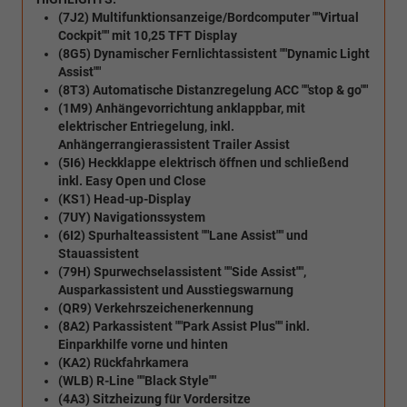
(7J2) Multifunktionsanzeige/Bordcomputer ""Virtual
Cockpit"" mit 10,25 TFT Display
(8G5) Dynamischer Fernlichtassistent ""Dynamic Light
Assist""
(8T3) Automatische Distanzregelung ACC ""stop & go""
(1M9) Anhängevorrichtung anklappbar, mit
elektrischer Entriegelung, inkl.
Anhängerrangierassistent Trailer Assist
(5I6) Heckklappe elektrisch öffnen und schließend
inkl. Easy Open und Close
(KS1) Head-up-Display
(7UY) Navigationssystem
(6I2) Spurhalteassistent ""Lane Assist"" und
Stauassistent
(79H) Spurwechselassistent ""Side Assist"",
Ausparkassistent und Ausstiegswarnung
(QR9) Verkehrszeichenerkennung
(8A2) Parkassistent ""Park Assist Plus"" inkl.
Einparkhilfe vorne und hinten
(KA2) Rückfahrkamera
(WLB) R-Line ""Black Style""
(4A3) Sitzheizung für Vordersitze