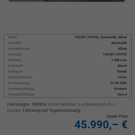
Motor
142 kW (193 PS), Automatik, Allrad
Getriebe
Automatik
Antriebsachse
Allrad
Leistung
142 kW (193 PS)
Hubraum
1.968 ccm
Kraftstoff
Diesel
Kategorie
Kombi
Kilometerstand
10 km
Erstzulassung
01.08.2026
Innenausstattung
Schwarz
Schadstoffklasse
Euro 6
Fahrzeugnr.
:
389924
,
sofort lieferbar
, Landesversion: EU -
Europa,
Fahrzeug mit Tageszulassung
Unser Preis
45.990,– €