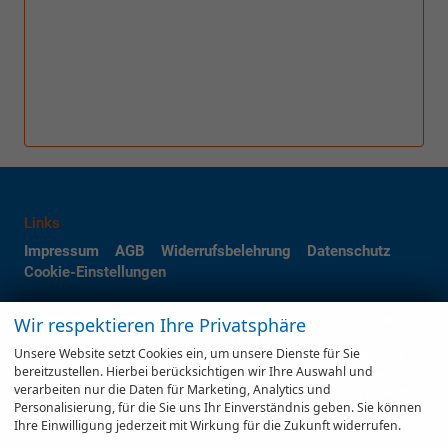
Links
Impressum
AGB
Widerrufsbelehrung
Datenschutz
Cookie-Einstellungen
Wir respektieren Ihre Privatsphäre
Weitere Informationen zum offiziellen Kraftstoffverbrauch und zu den
offiziellen spezifischen CO
-Emissionen und gegebenenfalls zum
2
Unsere Website setzt Cookies ein, um unsere Dienste für Sie
Stromverbrauch neuer PKW können dem 'Leitfaden über den offiziellen
bereitzustellen. Hierbei berücksichtigen wir Ihre Auswahl und
Kraftstoffverbrauch, die offiziellen spezifischen CO
-Emissionen und den
2
verarbeiten nur die Daten für Marketing, Analytics und
offiziellen Stromverbrauch neuer PKW' entnommen werden, der an allen
Personalisierung, für die Sie uns Ihr Einverständnis geben. Sie können
Verkaufsstellen und bei der 'Deutschen Automobil Treuhand GmbH'
Ihre Einwilligung jederzeit mit Wirkung für die Zukunft widerrufen.
unentgeltlich erhältlich ist unter www.dat.de.