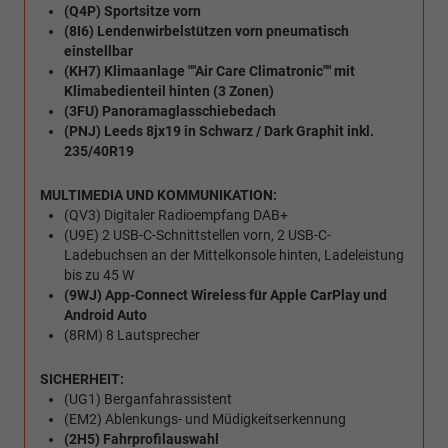
(Q4P) Sportsitze vorn
(8I6) Lendenwirbelstützen vorn pneumatisch
einstellbar
(KH7) Klimaanlage ""Air Care Climatronic"" mit
Klimabedienteil hinten (3 Zonen)
(3FU) Panoramaglasschiebedach
(PNJ) Leeds 8jx19 in Schwarz / Dark Graphit inkl.
235/40R19
MULTIMEDIA UND KOMMUNIKATION:
(QV3) Digitaler Radioempfang DAB+
(U9E) 2 USB-C-Schnittstellen vorn, 2 USB-C-
Ladebuchsen an der Mittelkonsole hinten, Ladeleistung
bis zu 45 W
(9WJ) App-Connect Wireless für Apple CarPlay und
Android Auto
(8RM) 8 Lautsprecher
SICHERHEIT:
(UG1) Berganfahrassistent
(EM2) Ablenkungs- und Müdigkeitserkennung
(2H5) Fahrprofilauswahl