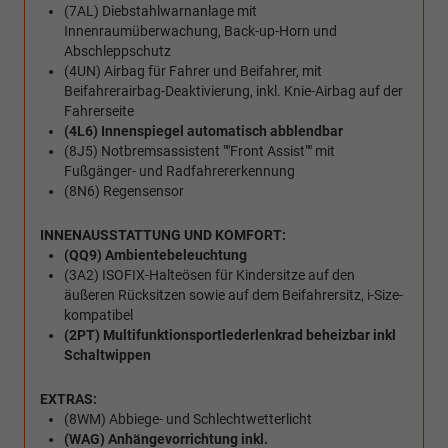
(7AL) Diebstahlwarnanlage mit
Innenraumüberwachung, Back-up-Horn und
Abschleppschutz
(4UN) Airbag für Fahrer und Beifahrer, mit
Beifahrerairbag-Deaktivierung, inkl. Knie-Airbag auf der
Fahrerseite
(4L6) Innenspiegel automatisch abblendbar
(8J5) Notbremsassistent ""Front Assist"" mit
Fußgänger- und Radfahrererkennung
(8N6) Regensensor
INNENAUSSTATTUNG UND KOMFORT:
(QQ9) Ambientebeleuchtung
(3A2) ISOFIX-Halteösen für Kindersitze auf den
äußeren Rücksitzen sowie auf dem Beifahrersitz, i-Size-
kompatibel
(2PT) Multifunktionsportlederlenkrad beheizbar inkl
Schaltwippen
EXTRAS:
(8WM) Abbiege- und Schlechtwetterlicht
(WAG) Anhängevorrichtung inkl.