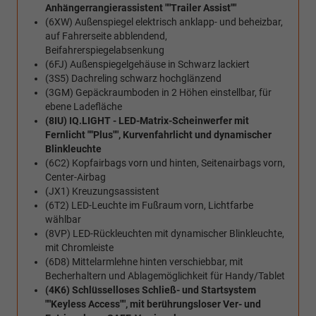
Anhängerrangierassistent ""Trailer Assist""
(6XW) Außenspiegel elektrisch anklapp- und beheizbar,
auf Fahrerseite abblendend,
Beifahrerspiegelabsenkung
(6FJ) Außenspiegelgehäuse in Schwarz lackiert
(3S5) Dachreling schwarz hochglänzend
(3GM) Gepäckraumboden in 2 Höhen einstellbar, für
ebene Ladefläche
(8IU) IQ.LIGHT - LED-Matrix-Scheinwerfer mit
Fernlicht ""Plus"", Kurvenfahrlicht und dynamischer
Blinkleuchte
(6C2) Kopfairbags vorn und hinten, Seitenairbags vorn,
Center-Airbag
(JX1) Kreuzungsassistent
(6T2) LED-Leuchte im Fußraum vorn, Lichtfarbe
wählbar
(8VP) LED-Rückleuchten mit dynamischer Blinkleuchte,
mit Chromleiste
(6D8) Mittelarmlehne hinten verschiebbar, mit
Becherhaltern und Ablagemöglichkeit für Handy/Tablet
(4K6) Schlüsselloses Schließ- und Startsystem
""Keyless Access"", mit berührungsloser Ver- und