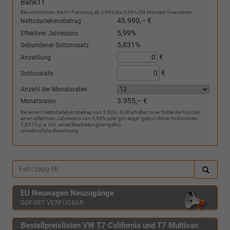
Bank11
Bei uns können Sie Ihr Fahrzeug ab 3,99% bis 5,99% (96 Monate) finanzieren.
45.990,– €
Nettodarlehensbetrag
5,99%
Effektiver Jahreszins
5,831%
Gebundener Sollzinssatz
€
Anzahlung
€
Schlussrate
Anzahl der Monatsraten
3.955,– €
Monatsraten
Bei einem Nettodarlehensbetrag von 5.000,- EUR erhalten zwei Drittel der Kunden
einen effektiven Jahreszins von 5,99% oder günstiger (gebundener Sollzinssatz
5,831% p.a. inkl. eines Bearbeitungsentgelts).
unverbindliche Berechnung
EU Neuwagen Neuzugänge
SOFORT VERFÜGBAR
Bestellpreislisten VW T7 California und T7 Multivan