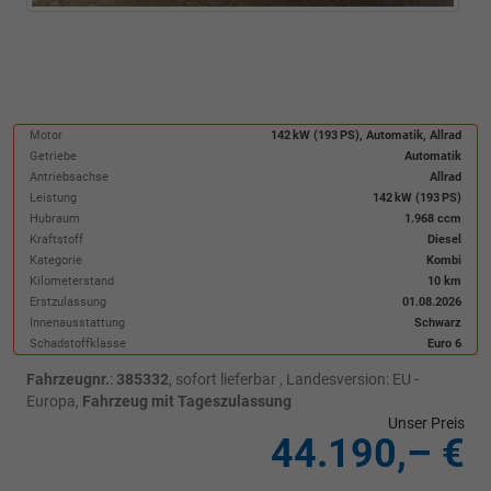
Motor
142 kW (193 PS), Automatik, Allrad
Getriebe
Automatik
Antriebsachse
Allrad
Leistung
142 kW (193 PS)
Hubraum
1.968 ccm
Kraftstoff
Diesel
Kategorie
Kombi
Kilometerstand
10 km
Erstzulassung
01.08.2026
Innenausstattung
Schwarz
Schadstoffklasse
Euro 6
Fahrzeugnr.
:
385332
,
sofort lieferbar
, Landesversion: EU -
Europa,
Fahrzeug mit Tageszulassung
Unser Preis
44.190,– €