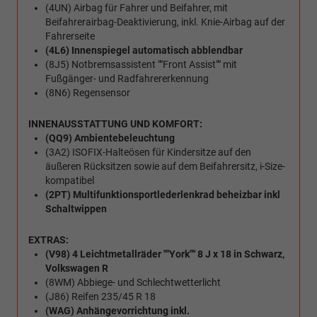
(4UN) Airbag für Fahrer und Beifahrer, mit
Beifahrerairbag-Deaktivierung, inkl. Knie-Airbag auf der
Fahrerseite
(4L6) Innenspiegel automatisch abblendbar
(8J5) Notbremsassistent ""Front Assist"" mit
Fußgänger- und Radfahrererkennung
(8N6) Regensensor
INNENAUSSTATTUNG UND KOMFORT:
(QQ9) Ambientebeleuchtung
(3A2) ISOFIX-Halteösen für Kindersitze auf den
äußeren Rücksitzen sowie auf dem Beifahrersitz, i-Size-
kompatibel
(2PT) Multifunktionsportlederlenkrad beheizbar inkl
Schaltwippen
EXTRAS:
(V98) 4 Leichtmetallräder ""York"" 8 J x 18 in Schwarz,
Volkswagen R
(8WM) Abbiege- und Schlechtwetterlicht
(J86) Reifen 235/45 R 18
(WAG) Anhängevorrichtung inkl.