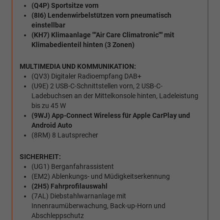
(Q4P) Sportsitze vorn
(8I6) Lendenwirbelstützen vorn pneumatisch
einstellbar
(KH7) Klimaanlage ""Air Care Climatronic"" mit
Klimabedienteil hinten (3 Zonen)
MULTIMEDIA UND KOMMUNIKATION:
(QV3) Digitaler Radioempfang DAB+
(U9E) 2 USB-C-Schnittstellen vorn, 2 USB-C-
Ladebuchsen an der Mittelkonsole hinten, Ladeleistung
bis zu 45 W
(9WJ) App-Connect Wireless für Apple CarPlay und
Android Auto
(8RM) 8 Lautsprecher
SICHERHEIT:
(UG1) Berganfahrassistent
(EM2) Ablenkungs- und Müdigkeitserkennung
(2H5) Fahrprofilauswahl
(7AL) Diebstahlwarnanlage mit
Innenraumüberwachung, Back-up-Horn und
Abschleppschutz