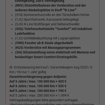
Entriegelung, SAFE-Verriegelung
(N0V) Sitzmittelbahnen der Vordersitze und der
äußeren Rücksitzplätze in Stoff ""R-Line""
(3Y4) Sonnenschutzrollo an den Türscheiben hinten
(1JC) Sportfahrwerk, Karosserie tiefergelegt
(2JX) R-Line Stoßfänger und Seitenschweller
(9ZQ) Telefonschnittstelle ""Comfort"" mit induktiver
Ladefunktion
(1J2) Umfeldbeleuchtung mit Logoprojektion
(VW0) Fenster ab B-Säule abgedunkelt
(KU3) Vordersitze mit Massageprogrammen
(3IA) Sitzeinstellung vorne elektrisch mit Memory und
beidseitiger Smart Comfort Einstiegshilfe.
dt. Erstzulassung bei Kauf / Garantiebeginn Aug 2025 / 0
Km / HU nur 1 Jahr gültig
Garantieverlängerung gegen Aufpreis:
Auf 3 Jahre / max. 100.000 Km + 420 €
Auf 4 Jahre / max. 100.000 Km + 555 €
Auf 5 Jahre / max. 100.000 Km + 790 €
Auf 5 Jahre / max. 200.000 Km + 1.099 €
Vertragsbedingungen bitte gesondert anfragen.
Alle Fotos können Beispielbilder sein und aufpreispflichtige