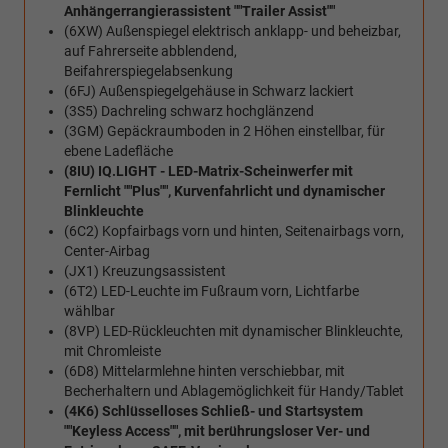
Anhängerrangierassistent ""Trailer Assist""
(6XW) Außenspiegel elektrisch anklapp- und beheizbar,
auf Fahrerseite abblendend,
Beifahrerspiegelabsenkung
(6FJ) Außenspiegelgehäuse in Schwarz lackiert
(3S5) Dachreling schwarz hochglänzend
(3GM) Gepäckraumboden in 2 Höhen einstellbar, für
ebene Ladefläche
(8IU) IQ.LIGHT - LED-Matrix-Scheinwerfer mit
Fernlicht ""Plus"", Kurvenfahrlicht und dynamischer
Blinkleuchte
(6C2) Kopfairbags vorn und hinten, Seitenairbags vorn,
Center-Airbag
(JX1) Kreuzungsassistent
(6T2) LED-Leuchte im Fußraum vorn, Lichtfarbe
wählbar
(8VP) LED-Rückleuchten mit dynamischer Blinkleuchte,
mit Chromleiste
(6D8) Mittelarmlehne hinten verschiebbar, mit
Becherhaltern und Ablagemöglichkeit für Handy/Tablet
(4K6) Schlüsselloses Schließ- und Startsystem
""Keyless Access"", mit berührungsloser Ver- und