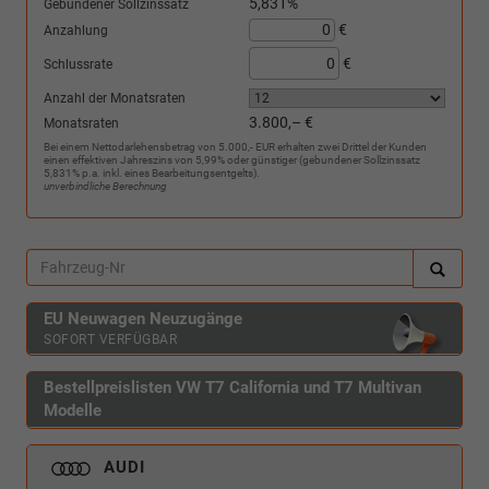
5,831%
Gebundener Sollzinssatz
€
Anzahlung
€
Schlussrate
Anzahl der Monatsraten
3.800,– €
Monatsraten
Bei einem Nettodarlehensbetrag von 5.000,- EUR erhalten zwei Drittel der Kunden
einen effektiven Jahreszins von 5,99% oder günstiger (gebundener Sollzinssatz
5,831% p.a. inkl. eines Bearbeitungsentgelts).
unverbindliche Berechnung
EU Neuwagen Neuzugänge
SOFORT VERFÜGBAR
Bestellpreislisten VW T7 California und T7 Multivan
Modelle
AUDI