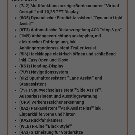
(7J2) Multifunktionsanzeige/Bordcomputer ""Virtual
Cockpit"" mit 10,25 TFT Display
(8G5) Dynamischer Fernlichtassistent ""Dynamic Light
Assist""
(8T3) Automatische Distanzregelung ACC ""stop & go""
(1M9) Anhängevorrichtung anklappbar, mit
elektrischer Entriegelung, inkl.
Anhängerrangierassistent Trailer Assist
(5I6) Heckklappe elektrisch öffnen und schließend
inkl. Easy Open und Close
(KS1) Head-up-Display
(7UY) Navigationssystem
(6I2) Spurhalteassistent ""Lane Assist"" und
Stauassistent
(79H) Spurwechselassistent ""Side Assist"",
Ausparkassistent und Ausstiegswarnung
(QR9) Verkehrszeichenerkennung
(8A2) Parkassistent ""Park Assist Plus"" inkl.
Einparkhilfe vorne und hinten
(KA2) Rückfahrkamera
(WLB) R-Line ""Black Style""
(4A3) Sitzheizung für Vordersitze