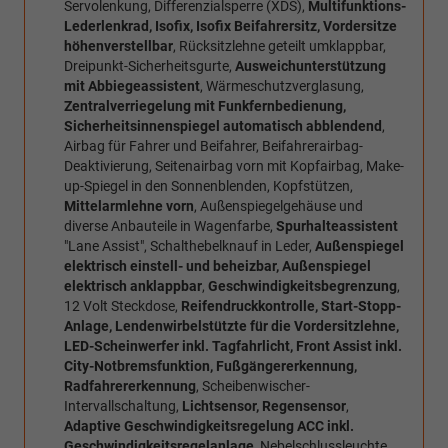
Servolenkung, Differenzialsperre (XDS),
Multifunktions-
Lederlenkrad, Isofix, Isofix Beifahrersitz, Vordersitze
höhenverstellbar
, Rücksitzlehne geteilt umklappbar,
Dreipunkt-Sicherheitsgurte,
Ausweichunterstützung
mit Abbiegeassistent
, Wärmeschutzverglasung,
Zentralverriegelung mit Funkfernbedienung,
Sicherheitsinnenspiegel automatisch abblendend
,
Airbag für Fahrer und Beifahrer, Beifahrerairbag-
Deaktivierung, Seitenairbag vorn mit Kopfairbag, Make-
up-Spiegel in den Sonnenblenden, Kopfstützen,
Mittelarmlehne vorn
, Außenspiegelgehäuse und
diverse Anbauteile in Wagenfarbe,
Spurhalteassistent
"Lane Assist", Schalthebelknauf in Leder,
Außenspiegel
elektrisch einstell- und beheizbar, Außenspiegel
elektrisch anklappbar
,
Geschwindigkeitsbegrenzung
,
12 Volt Steckdose,
Reifendruckkontrolle, Start-Stopp-
Anlage, Lendenwirbelstützte für die Vordersitzlehne,
LED-Scheinwerfer inkl. Tagfahrlicht, Front Assist inkl.
City-Notbremsfunktion, Fußgängererkennung,
Radfahrererkennung
, Scheibenwischer-
Intervallschaltung,
Lichtsensor, Regensensor
,
Adaptive Geschwindigkeitsregelung ACC inkl.
Geschwindigkeitsregelanlage
, Nebelschlussleuchte,