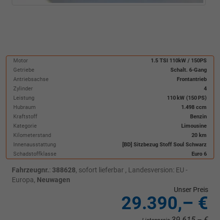
Motor
1.5 TSI 110kW / 150PS
Getriebe
Schalt. 6-Gang
Antriebsachse
Frontantrieb
Zylinder
4
Leistung
110 kW (150 PS)
Hubraum
1.498 ccm
Kraftstoff
Benzin
Kategorie
Limousine
Kilometerstand
20 km
Innenausstattung
[BD] Sitzbezug Stoff Soul Schwarz
Schadstoffklasse
Euro 6
Fahrzeugnr.
:
388628
,
sofort lieferbar
, Landesversion: EU -
Europa,
Neuwagen
Unser Preis
29.390,– €
39.615,– €