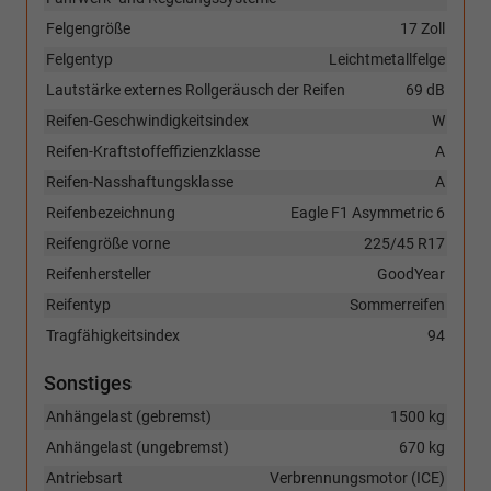
Felgengröße
17 Zoll
Felgentyp
Leichtmetallfelge
Lautstärke externes Rollgeräusch der Reifen
69 dB
Reifen-Geschwindigkeitsindex
W
Reifen-Kraftstoffeffizienzklasse
A
Reifen-Nasshaftungsklasse
A
Reifenbezeichnung
Eagle F1 Asymmetric 6
Reifengröße vorne
225/45 R17
Reifenhersteller
GoodYear
Reifentyp
Sommerreifen
Tragfähigkeitsindex
94
Sonstiges
Anhängelast (gebremst)
1500 kg
Anhängelast (ungebremst)
670 kg
Antriebsart
Verbrennungsmotor (ICE)