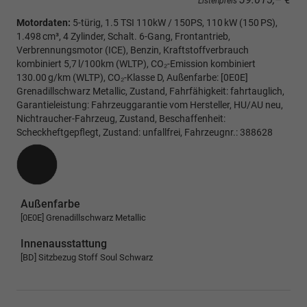
Listenpreis
Motordaten:
5-türig, 1.5 TSI 110kW / 150PS, 110 kW (150 PS),
1.498 cm³, 4 Zylinder, Schalt. 6-Gang, Frontantrieb,
Verbrennungsmotor (ICE), Benzin, Kraftstoffverbrauch
kombiniert 5,7 l/100km (WLTP), CO₂-Emission kombiniert
130.00 g/km (WLTP), CO₂-Klasse D, Außenfarbe: [0E0E]
Grenadillschwarz Metallic, Zustand, Fahrfähigkeit: fahrtauglich,
Garantieleistung: Fahrzeuggarantie vom Hersteller, HU/AU neu,
Nichtraucher-Fahrzeug, Zustand, Beschaffenheit:
Scheckheftgepflegt, Zustand: unfallfrei, Fahrzeugnr.: 388628
Außenfarbe
[0E0E] Grenadillschwarz Metallic
Innenausstattung
[BD] Sitzbezug Stoff Soul Schwarz