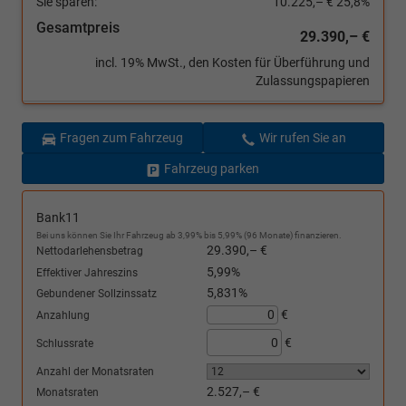
Sie sparen:
10.225,– €
25,8%
Gesamtpreis
29.390,– €
incl. 19% MwSt., den Kosten für Überführung und
Zulassungspapieren
Fragen zum Fahrzeug
Wir rufen Sie an
Fahrzeug parken
Bank11
Bei uns können Sie Ihr Fahrzeug ab 3,99% bis 5,99% (96 Monate) finanzieren.
29.390,– €
Nettodarlehensbetrag
5,99%
Effektiver Jahreszins
5,831%
Gebundener Sollzinssatz
€
Anzahlung
€
Schlussrate
Anzahl der Monatsraten
2.527,– €
Monatsraten