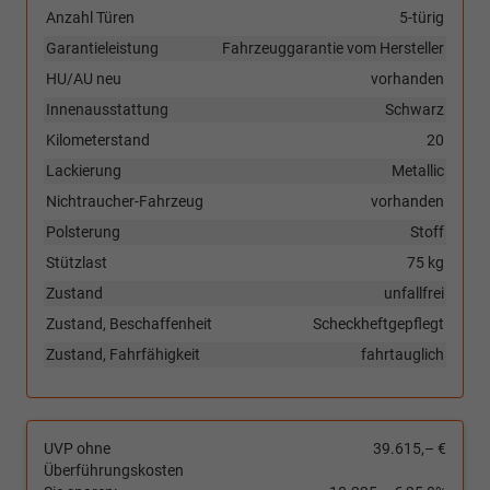
Anzahl Türen
5-türig
Garantieleistung
Fahrzeuggarantie vom Hersteller
HU/AU neu
vorhanden
Innenausstattung
Schwarz
Kilometerstand
20
Lackierung
Metallic
Nichtraucher-Fahrzeug
vorhanden
Polsterung
Stoff
Stützlast
75 kg
Zustand
unfallfrei
Zustand, Beschaffenheit
Scheckheftgepflegt
Zustand, Fahrfähigkeit
fahrtauglich
UVP ohne
39.615,– €
Überführungskosten