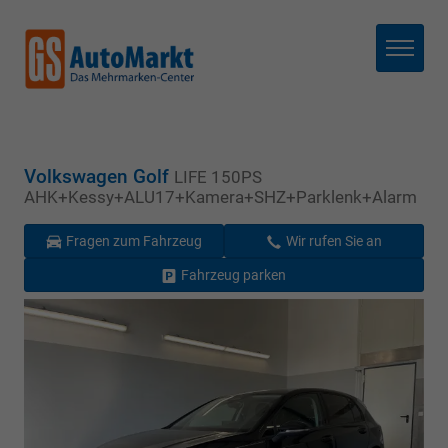
Menü
Volkswagen Golf
LIFE 150PS
AHK+Kessy+ALU17+Kamera+SHZ+Parklenk+Alarm
Fragen zum Fahrzeug
Wir rufen Sie an
Fahrzeug parken