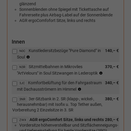
glänzend
Sonnenblenden ohne Spiegel mit Tickettasche auf
Fahrerseite plus Airbag-Label auf der Sonnenblende
AGR ergoComfofort Sitze, links und rechts
Innen
Kunstledersitzbezüge "Pure Diamond" in
140,– €
N0C
(nur
Soul
in
Sitzmittelbahnen in Mikrovlies
370,– €
Verbindung
N3R
(nur
[3LD]
"ArtVelours" in Soul Sitzwangen in Lederoptik
in
Türverkleidung
Komfortbelüftung für den Fahrgastraum
340,– €
Verbidung
3JC
und
(nicht
mit
mit Dachausströmern im Himmel
Armauflge
in
[Z3R]
in
3er-Sitzbank in 2. SR (klapp-, wickel-,
380,– €
Verbindung
3NR
PanAmericana
Kunststoff
herausnehmbar) mit Isofix u. Top Tether außen,
mit
Paket)
oder
Vorbereitung 2 Einzelsitze in 3. SR
[ZXC]
[3LH]
Festes
Türverkleidung
AGR ergoComfort Sitze, links und rechts
280,– €
ZWX
Panoramadach
in
Vordersitze höhenverstellbar und Sitzflächenneigungs-
und
Kunsstoff
und tiefeneinstellung für beide Vordersitze (3PQ)