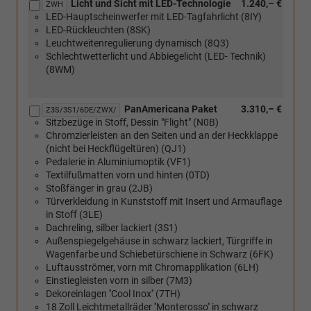
Licht und Sicht mit LED-Technologie
1.240,– €
Verbindung
ZWH
LED-Hauptscheinwerfer mit LED-Tagfahrlicht (8IY)
mit
LED-Rückleuchten (8SK)
Handschalter)
Leuchtweitenregulierung dynamisch (8Q3)
Schlechtwetterlicht und Abbiegelicht (LED- Technik)
(8WM)
PanAmericana Paket
3.310,– €
Z3S/3S1/6DE/ZWX/
Sitzbezüge in Stoff, Dessin "Flight" (N0B)
Chromzierleisten an den Seiten und an der Heckklappe
(nicht bei Heckflügeltüren) (QJ1)
Pedalerie in Aluminiumoptik (VF1)
Textilfußmatten vorn und hinten (0TD)
Stoßfänger in grau (2JB)
Türverkleidung in Kunststoff mit Insert und Armauflage
in Stoff (3LE)
Dachreling, silber lackiert (3S1)
Außenspiegelgehäuse in schwarz lackiert, Türgriffe in
Wagenfarbe und Schiebetürschiene in Schwarz (6FK)
Luftausströmer, vorn mit Chromapplikation (6LH)
Einstiegleisten vorn in silber (7M3)
Dekoreinlagen ''Cool Inox'' (7TH)
18 Zoll Leichtmetallräder ''Monterosso'' in schwarz