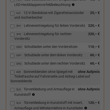
(nicht
LED-Heckklappenvorfeldbeleuchtung
in
12-V-Steckdose mit Zigarettenanzünder
25,– €
Verbindung
9JC
und Aschenbecher
mit
[3RE]
Lehnenentriegelung für linken Vordersitz
220,– €
3H1
Heckflügeltüren
mit
Lehnenentriegelung für rechten
220,– €
3H2
Fensterausschnitten,
Vordersitz
asymmetrisch
geteilt)
Schubladen unter den Vordersitzen
110,– €
QN3
Schublade unter dem linken Vordersitz
60,– €
QN1
Schublade unter dem rechten Vordersitz
60,– €
QN2
Sonnenblenden ohne Spiegel mit
ohne Aufpreis
6DE
Tickettasche auf Fahrerseite und Airbag-Label auf
Sonnenblende
Türverkleidung und Armauflage in
ohne Aufpreis
3LD
(nur
Kunststoff
in
Türverkleidung in Kunststoff mit Insert,
120,– €
Verbindung
3LH
(nur
mit
Armauflage und Mittelarmlehne in Kunstleder