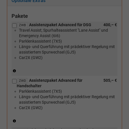
Optionale Extras
Pakete
Assistenzpaket Advanced für DSG
400,– €
ZWB
Travel Assist; Spurhalteassistent ''Lane Assist'' und
Emergency Assist (6I6)
Parklenkassistent (7X5)
Längs- und Querführung mit prädektiver Regelung mit
assistiertem Spurwechsel (GJ5)
Car2X (GW2)
(nur
in
Assistenzpaket Advanced für
505,– €
Verbindung
ZWD
Handschalter
mit
Parklenkassistent (7X5)
DSG)
Längs- und Querführung mit prädektiver Regelung mit
assistiertem Spurwechsel (GJ5)
Car2X (GW2)
(nur
in