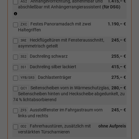
Anhängevorrichtung, abnehmbar und
1.415,– €
Verbindung
AG2
abschließbar mit Anhängerrangierassistent
(für DSG)
mit
(nur
[KA2]
in
Rückfahrkamera
Festes Panoramadach mit zwei
1.190,– €
Verbindung
ZXC
"Rear
Haltegriffen
mit
View"
[KA2]
und
Heckflügeltüren mit Fensterausschnitt,
245,– €
3RE
Rückfahrkamera
[ZWD]
asymmetrisch geteilt
"Rear
Parklenkassistent
View"
mit
Dachreling schwarz
255,– €
3S2
und
Car2X)
[ZWB]
Dachreling silber lackiert
415,– €
3S1
Assistenzpaket
Dachlastenträger
275,– €
Advanced)
YFB/SR3
Seitenscheiben vorn in Wärmeschutzglas,
280,– €
QC1
Seitenscheiben hinten und Heckscheibe abgedunkelt, zu
74 % lichtabsorbierend
Ausstellfenster im Fahrgastraum vorn
245,– €
ZF5
links und rechts
Fahrerhaustüren, zusätzlich mit
ohne Aufpreis
0D2
verstärkten Türscharnieren