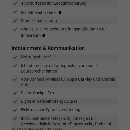
4 Verzurrösen zur Ladegutsicherung
(für
Schalthebel in Leder
Handschalter)
Standklimatisierung
Ohne zus. Geräuschdämpfungsmaßnahmen für
(nur
Innenraum
in
Verbindung
Infotainment & Kommunikation
mit
TSI
Notrufsystem eCall
und
6 Lautsprecher (4 Lautsprecher vorn und 2
eHybrid)
Lautsprecher hinten)
App-Connect Wireless für Apple CarPlay und Android
Auto
Digital Cockpit Pro
Digitaler Radioempfang (DAB+)
Elektronische Sprachverstärkung
Instrumenteneinsatz (km/h), Anzeigen für
Geschwindigkeit, Gesamt-/Tagesstrecke, Drehzahl,
Kraftstoffvorrat und Uhrzeit