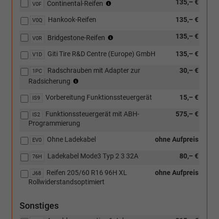
(nur
135,– €
Continental-Reifen
V0F
in
Hankook-Reifen
135,– €
Verbindung
V0Q
mit
(nur
135,– €
Bridgestone-Reifen
V0R
[J69]
in
Ganzjahresreifen
Giti Tire R&D Centre (Europe) GmbH
135,– €
Verbindung
V1D
205/60
mit
R16
Radschrauben mit Adapter zur
30,– €
1PC
[J69]
96H
(nur
Radsicherung
Ganzjahresreifen
XL
in
205/60
oder
Vorbereitung Funktionssteuergerät
15,– €
Verbindung
IS9
R16
[J74]
mit
96H
Ganzjahresreifen
Funktionssteuergerät mit ABH-
575,– €
IS2
Leichtmetallräder)
XL
215/55
Programmierung
oder
R17
[J74]
Ohne Ladekabel
ohne Aufpreis
EV0
98H
Ganzjahresreifen
XL)
Ladekabel Mode3 Typ 2 3 32A
80,– €
215/55
76H
R17
Reifen 205/60 R16 96H XL
ohne Aufpreis
J68
98H
Rollwiderstandsoptimiert
XL)
Sonstiges