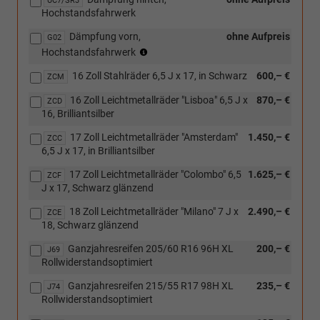
UC7/SR3
Hochstandsfahrwerk
Dämpfung vorn,
ohne Aufpreis
G02
(nur
Hochstandsfahrwerk
in
16 Zoll Stahlräder 6,5 J x 17, in Schwarz
600,– €
Verbindung
ZCM
mit
16 Zoll Leichtmetallräder "Lisboa" 6,5 J x
870,– €
ZCD
[UC7]
16, Brilliantsilber
Dämpfung
hinten,
17 Zoll Leichtmetallräder "Amsterdam"
1.450,– €
ZCC
Hochstandsfahrwerk)
6,5 J x 17, in Brilliantsilber
17 Zoll Leichtmetallräder "Colombo" 6,5
1.625,– €
ZCF
J x 17, Schwarz glänzend
18 Zoll Leichtmetallräder "Milano" 7 J x
2.490,– €
ZCE
18, Schwarz glänzend
Ganzjahresreifen 205/60 R16 96H XL
200,– €
J69
Rollwiderstandsoptimiert
Ganzjahresreifen 215/55 R17 98H XL
235,– €
J74
Rollwiderstandsoptimiert