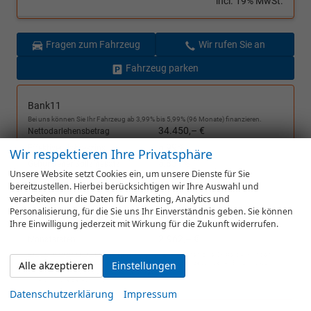
incl. 19% MwSt.
Fragen zum Fahrzeug
Wir rufen Sie an
Fahrzeug parken
Bank11
Bei uns können Sie Ihr Fahrzeug ab 3,99% bis 5,99% (96 Monate) finanzieren.
34.450,– €
Nettodarlehensbetrag
5,99%
Effektiver Jahreszins
Wir respektieren Ihre Privatsphäre
5,831%
Gebundener Sollzinssatz
Unsere Website setzt Cookies ein, um unsere Dienste für Sie
€
Anzahlung
bereitzustellen. Hierbei berücksichtigen wir Ihre Auswahl und
verarbeiten nur die Daten für Marketing, Analytics und
€
Schlussrate
Personalisierung, für die Sie uns Ihr Einverständnis geben. Sie können
Ihre Einwilligung jederzeit mit Wirkung für die Zukunft widerrufen.
Anzahl der Monatsraten
2.962,– €
Monatsraten
Bei einem Nettodarlehensbetrag von 5.000,- EUR erhalten zwei Drittel der Kunden
Alle akzeptieren
Einstellungen
einen effektiven Jahreszins von 5,99% oder günstiger (gebundener Sollzinssatz
5,831% p.a. inkl. eines Bearbeitungsentgelts).
unverbindliche Berechnung
Datenschutzerklärung
Impressum