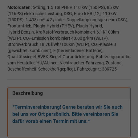
Motordaten:
5-türig, 1.5 TSI PHEV 110 kW (150 PS), 85 kW
(116PS) elektrische Leistung, DSG, Euro 6 EB [12], 110 kW
(150 PS), 1.498 cm³, 4 Zylinder, Doppelkupplungsgetriebe (DSG),
Frontantrieb, Plugin-Hybrid (PHEV), Plugin-Hybrid,
Hybrid Benzin, Kraftstoffverbrauch kombiniert 6,1 l/100km
(WLTP), CO₂-Emission kombiniert 40.00 g/km (WLTP),
Stromverbrauch 18.70 kWh/100km (WLTP), CO₂-Klasse B
(gewichtet, kombiniert), E (bei entladener Batterie),
Qualitätssiegel: BVFK-Siegel, Garantieleistung: Fahrzeuggarantie
vom Hersteller, HU/AU neu, Nichtraucher-Fahrzeug, Zustand,
Beschaffenheit: Scheckheftgepflegt, Fahrzeugnr.: 389725
Beschreibung
*Terminvereinbarung! Gerne beraten wir Sie auch
bei uns vor Ort persönlich. Bitte vereinbaren Sie
dafür vorab einen Termin mit uns.*