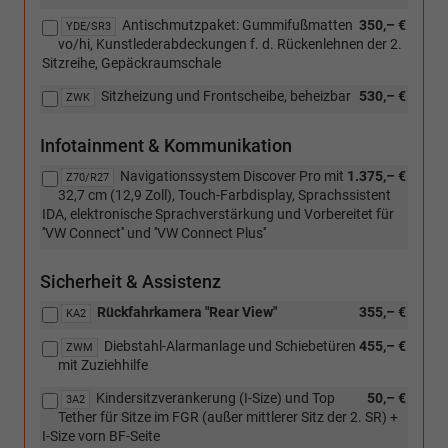
in
[N0C]
Antischmutzpaket: Gummifußmatten
350,– €
Verbindung
YDE/SR3
Sitzbezüge
vo/hi, Kunstlederabdeckungen f. d. Rückenlehnen der 2.
mit
in
Sitzreihe, Gepäckraumschale
[N0C]
Kunstleder,
Sitzbezüge
Dessin
Sitzheizung und Frontscheibe, beheizbar
530,– €
ZWK
in
"Pure
Kunstleder,
Diamond"
Dessin
Infotainment & Kommunikation
mit
"Pure
Interieur
Navigationssystem Discover Pro mit
1.375,– €
Z70/R27
Diamond"
Soul/Soul-
32,7 cm (12,9 Zoll), Touch-Farbdisplay, Sprachssistent
mit
Soul/Schwarz
IDA, elektronische Sprachverstärkung und Vorbereitet für
Interieur
(CU))
''VW Connect'' und ''VW Connect Plus''
Soul/Soul-
Soul/Schwarz
(CU))
Sicherheit & Assistenz
Rückfahrkamera "Rear View"
355,– €
KA2
Diebstahl-Alarmanlage und Schiebetüren
455,– €
ZWM
mit Zuziehhilfe
Kindersitzverankerung (I-Size) und Top
50,– €
3A2
Tether für Sitze im FGR (außer mittlerer Sitz der 2. SR) +
I-Size vorn BF-Seite