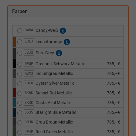
Farben
B4B4
Candy-Weiß
E3E3
Leuchtorange
J2J2
Pure Grey
Grenadill-Schwarz Metallic
785,–€
0E0E
Indiumgrau Metallic
785,–€
X3X3
Oyster Silver Metallic
785,–€
F0F0
Sunset Rot Metallic
785,–€
6K6K
Costa Azul Metallic
785,–€
3K3K
Starlight Blue Metallic
785,–€
3S3S
Grau Braun Metallic
785,–€
3N3N
Reed Green Metallic
785,–€
4E4E