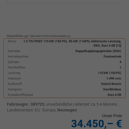
Beispielbilder, ggf. teilweise mit Sonderausstattung
Motor
1.5 TSI PHEV 110 kW (150 PS), 85 kW (116PS) elektrische Leistung,
DSG, Euro 6 EB [12]
Getriebe
Doppelkupplungsgetriebe (DSG)
Antriebsachse
Frontantrieb
Zylinder
4
Partikelfilter
1
Leistung
110 kW (150 PS)
Hubraum
1.498 ccm
Kraftstoff
Hybrid Benzin
Kategorie
Van/Minibus
Schadstoffklasse
Euro 6 EB
Fahrzeugnr.
:
389725
, unverbindliche Lieferzeit: ca.3-4 Monate ,
Landesversion: EU - Europa,
Neuwagen
Unser Preis
34.450,– €