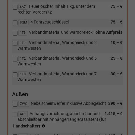
Feuerlöscher, Inhalt 1 kg, unter dem
75,– €
6A7
rechten Vordersitz
4 Fahrzeugschlüssel
75,– €
8QM
Verbandmaterial und Warndreieck
ohne Aufpreis
1T3
Verbandmaterial, Warndreieck und 2
10,– €
1T1
Warnwesten
Verbandmaterial, Warndreieck und 5
25,– €
1T2
Warnwesten
Verbandmaterial, Warndreieck und 7
30,– €
1T8
Warnwesten
Außen
Nebelscheinwerfer inklusive Abbiegelicht
390,– €
ZWG
Anhängevorrichtung, abnehmbar und
1.415,– €
AG2
abschließbar mit Anhängerrangierassistent
(für
(nur
Handschalter)
in