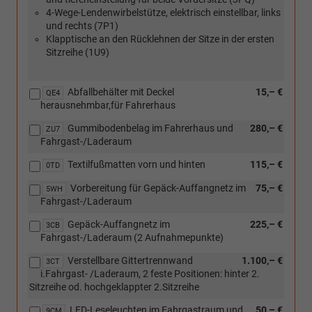
[3CT]
mit
4-Wege-Lendenwirbelstütze, elektrisch einstellbar, links
Verstellbare
Inser,
und rechts (7P1)
Gittertrennwand
Armauflage
Klapptische an den Rücklehnen der Sitze in der ersten
i.Fahrgast-
und
Sitzreihe (1U9)
/Laderaum,
Mittelarmlehne
2
in
feste
Kunstleder)
Abfallbehälter mit Deckel
15,– €
QE4
Positionen:
herausnehmbar,für Fahrerhaus
hinter
2.
Gummibodenbelag im Fahrerhaus und
280,– €
ZU7
Sitzr.
Fahrgast-/Laderaum
od.
hochgeklappter
Textilfußmatten vorn und hinten
115,– €
0TD
2.Sitzr.)
Vorbereitung für Gepäck-Auffangnetz im
75,– €
5WH
Fahrgast-/Laderaum
Gepäck-Auffangnetz im
225,– €
3CB
Fahrgast-/Laderaum (2 Aufnahmepunkte)
Verstellbare Gittertrennwand
1.100,– €
3CT
i.Fahrgast- /Laderaum, 2 feste Positionen: hinter 2.
Sitzreihe od. hochgeklappter 2.Sitzreihe
LED-Leseleuchten im Fahrgastraum und
50,– €
9CM