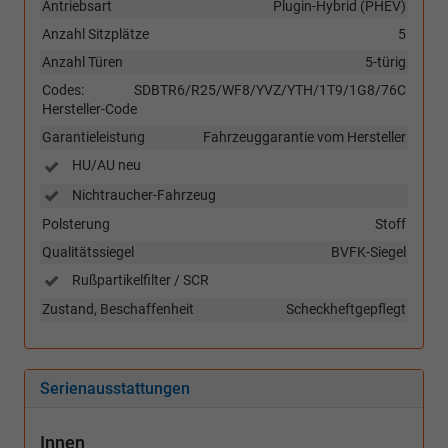
Antriebsart
Plugin-Hybrid (PHEV)
Anzahl Sitzplätze
5
Anzahl Türen
5-türig
Codes:
SDBTR6/R25/WF8/YVZ/YTH/1T9/1G8/76C
Hersteller-Code
Garantieleistung
Fahrzeuggarantie vom Hersteller
HU/AU neu
Nichtraucher-Fahrzeug
Polsterung
Stoff
Qualitätssiegel
BVFK-Siegel
Rußpartikelfilter / SCR
Zustand, Beschaffenheit
Scheckheftgepflegt
Serienausstattungen
Innen