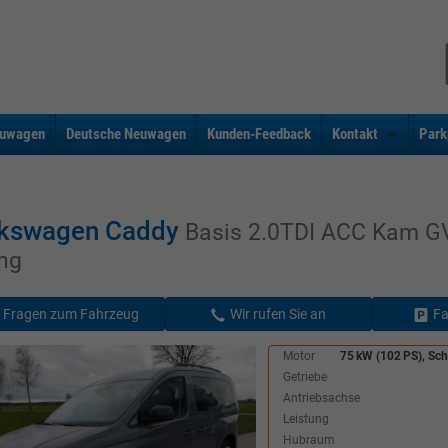
uwagen
Deutsche Neuwagen
Kunden-Feedback
Kontakt
Park
lkswagen Caddy
Basis 2.0TDI ACC Kam G
ing
Fragen zum Fahrzeug
Wir rufen Sie an
Fa
Motor
75 kW (102 PS), Scha
Getriebe
Antriebsachse
Leistung
Hubraum