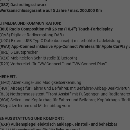
(3S2) Dachreling schwarz
Werksanschlussgarantie auf 5 Jahre / max. 200.000 Km
TIMEDIA UND KOMMUNIKATION:
(I8U) Radio Composition mit 26 cm (10,4"") Touch-Farbdisplay
(QV3) Digitaler Radioempfang DAB+
(U9G) Extern, USB Typ-C Datenbuchse(n) mit erhöhter Ladeleistung
(9WJ) App-Connect inklusive App-Connect Wireless für Apple CarPlay 
(8RL) 6 Lautsprecher
(9ZX) Mobiltelefon Schnittstelle (Bluetooth)
(R23) Vorbereitet für ""VW Connect"" und ""VW Connect Plus""
HERHEIT:
(EM2) Ablenkungs- und Müdigkeitserkennung
(4UF) Airbags für Fahrer und Beifahrer, mit Beifahrer-Airbag-Deaktivieru
(8J3) Notbremsassistent ""Front Assist"" mit Fußgänger- und Radfahrer
(6C6) Seiten- und Kopfairbag für Fahrer und Beifahrer, Kopfairbags für d
Sitzplätze hinten und Mittenairbag vorn
ENAUSSTATTUNG UND KOMFORT:
(6XP) Außenspiegel elektrisch anklapp-, einstell- und beheizbar
(3L1) Höheneinstellung für Sitz links, manuell