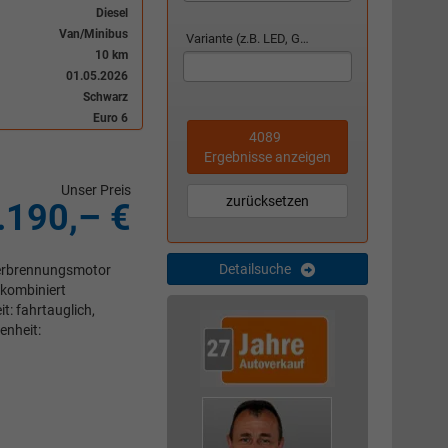
Diesel
Van/Minibus
Variante (z.B. LED, GTI, Facelift...)
10 km
01.05.2026
Schwarz
Euro 6
4089
Ergebnisse anzeigen
Unser Preis
zurücksetzen
.190,– €
Detailsuche
 Verbrennungsmotor
 kombiniert
t: fahrtauglich,
enheit: