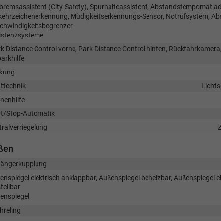
bremsassistent (City-Safety), Spurhalteassistent, Abstandstempomat ad
kehrzeichenerkennung, Müdigkeitserkennungs-Sensor, Notrufsystem, Ab
chwindigkeitsbegrenzer
istenzsysteme
k Distance Control vorne, Park Distance Control hinten, Rückfahrkamera
arkhilfe
kung
httechnik
Lichts
nenhilfe
rt/Stop-Automatik
tralverriegelung
Z
ßen
ängerkupplung
enspiegel elektrisch anklappbar, Außenspiegel beheizbar, Außenspiegel el
tellbar
enspiegel
hreling