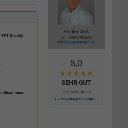
Günter Süß
5 TFT Display
Tel.: 08344 991655
info@gs-automarkt.de
5,0
,
SEHR GUT
72 Bewertungen
Schlüsselloses
Alle Bewertungen anzeigen >