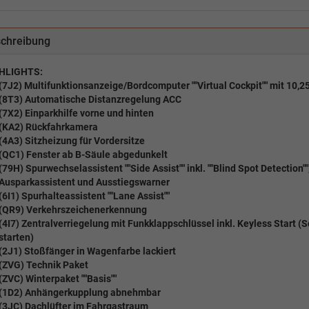
chreibung
HLIGHTS:
(7J2) Multifunktionsanzeige/Bordcomputer ""Virtual Cockpit"" mit 10,2
(8T3) Automatische Distanzregelung ACC
(7X2) Einparkhilfe vorne und hinten
(KA2) Rückfahrkamera
(4A3) Sitzheizung für Vordersitze
(QC1) Fenster ab B-Säule abgedunkelt
(79H) Spurwechselassistent ""Side Assist"" inkl. ""Blind Spot Detection""
Ausparkassistent und Ausstiegswarner
(6I1) Spurhalteassistent ""Lane Assist""
(QR9) Verkehrszeichenerkennung
(4I7) Zentralverriegelung mit Funkklappschlüssel inkl. Keyless Start (
starten)
(2J1) Stoßfänger in Wagenfarbe lackiert
(ZVG) Technik Paket
(ZVC) Winterpaket ""Basis""
(1D2) Anhängerkupplung abnehmbar
(3JC) Dachlüfter im Fahrgastraum