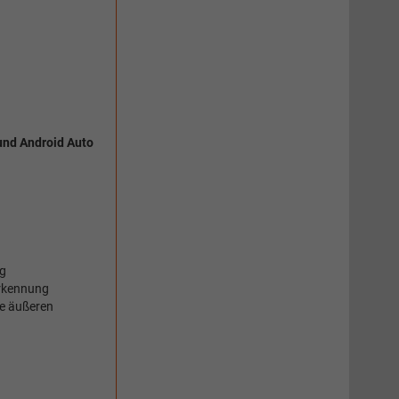
und Android Auto
ng
erkennung
ie äußeren