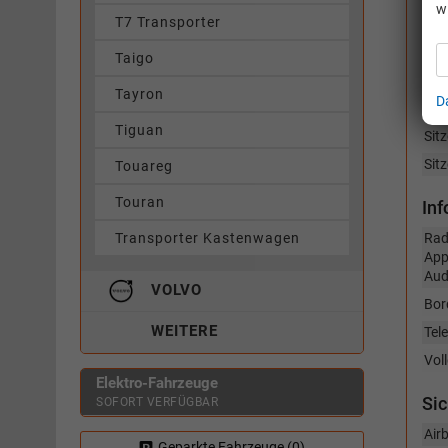
w
In
T7 Transporter
Fen
Taigo
Kli
Tayron
D
Len
Tiguan
Sitz
Sitz
Touareg
Touran
In
Transporter Kastenwagen
Rad
App
Aud
VOLVO
Bor
WEITERE
Tel
Vol
Elektro-Fahrzeuge
Sic
SOFORT VERFÜGBAR
Air
Geparkte Fahrzeuge (
0
)