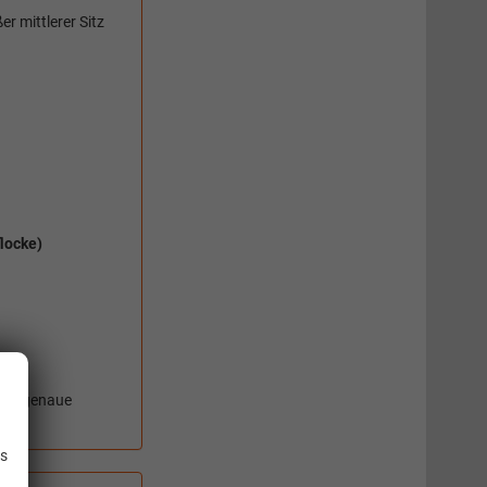
r mittlerer Sitz
locke)
 Die genaue
.
is