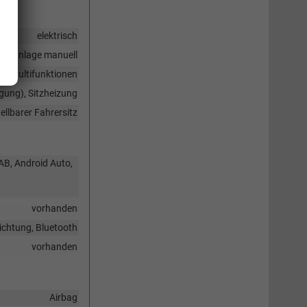
elektrisch
imaanlage manuell
mit Multifunktionen
igung), Sitzheizung
llbarer Fahrersitz
DAB, Android Auto,
vorhanden
ichtung, Bluetooth
vorhanden
Airbag