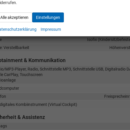
iderrufen.
nen
sterheber
Alle akzeptieren
Einstellungen
matisierung
Kl
atenschutzerklärung
Impressum
krad
in Leder, höhenverstellbar, 
e
Isofix (Kindersitzbefest
e: Verstellbarkeit
Höhenverste
fotainment & Kommunikation
io/MP3-Player, Radio, Schnittstelle MP3, Schnittstelle USB, Digitalradio 
le CarPlay, Touchscreen
ioanlage
dcomputer
efon
Freisprecheinr
ldigitales Kombiinstrument (Virtual Cockpit)
herheit & Assistenz
bags