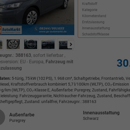
Kraftstoff
Kategorie
Kilometerstand
Erstzulassung
Innenausstattung
Schadstoffklasse
eugnr.
:
388163
,
sofort lieferbar
,
30
sversion: EU - Europa,
Fahrzeug mit
zulassung
daten:
5-türig, 75 kW (102 PS), 1.968 cm³, Schaltgetriebe, Frontantrieb,
 Diesel, Kraftstoffverbrauch kombiniert 5,7 l/100km (WLTP), CO₂-Emission
 g/km (WLTP), CO₂-Klasse E, Außenfarbe: Puregrey, Zustand, Fahrfähigkei
ieleistung: Fahrzeuggarantie, Nichtraucher-Fahrzeug, Zustand, Beschaff
heftgepflegt, Zustand: unfallfrei, Fahrzeugnr.: 388163
Innenausstattung
Außenfarbe
Schwarz
Puregrey