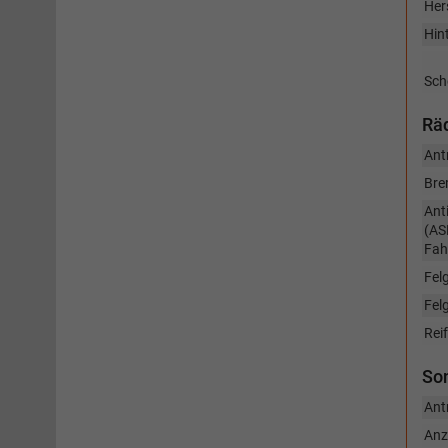
Her
Hint
Sch
Räd
Ant
Bre
Ant
(AS
Fah
Fel
Fel
Rei
So
Ant
Anz