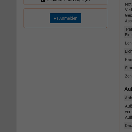
Not
Ver
Ges
Anmelden
Ass
Par
Einp
Len
Lic
Pan
Sta
Zen
Au
Anh
Auß
vers
Auß
Dac