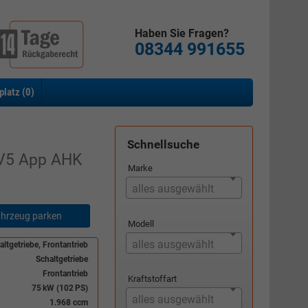
Haben Sie Fragen?
08344 991655
platz (
0
)
Schnellsuche
V5 App AHK
Marke
alles ausgewählt
hrzeug parken
Modell
alles ausgewählt
ltgetriebe, Frontantrieb
Schaltgetriebe
Frontantrieb
Kraftstoffart
75 kW (102 PS)
alles ausgewählt
1.968 ccm