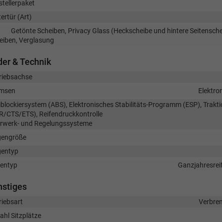
stellerpaket
ertür (Art)
Getönte Scheiben, Privacy Glass (Heckscheibe und hintere Seitensch
eiben, Verglasung
er & Technik
riebsachse
msen
Elektro
iblockiersystem (ABS), Elektronisches Stabilitäts-Programm (ESP), Trakti
R/CTS/ETS), Reifendruckkontrolle
rwerk- und Regelungssysteme
gengröße
gentyp
fentyp
Ganzjahresreif
nstiges
riebsart
Verbre
ahl Sitzplätze