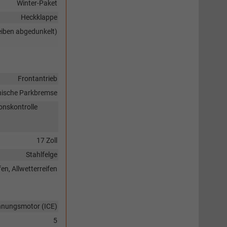
Winter-Paket
Heckklappe
eiben abgedunkelt)
Frontantrieb
nische Parkbremse
onskontrolle
17 Zoll
Stahlfelge
en, Allwetterreifen
nnungsmotor (ICE)
5