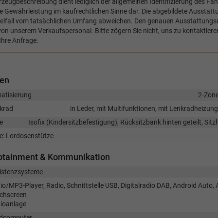
zeugbeschreibung dient lediglich der allgemeinen Identifizierung des Fah
e Gewährleistung im kaufrechtlichen Sinne dar. Die abgebildete Ausstat
zelfall vom tatsächlichen Umfang abweichen. Den genauen Ausstattungs
von unserem Verkaufspersonal. Bitte zögern Sie nicht, uns zu kontaktiere
Ihre Anfrage.
nen
matisierung
2-Zon
krad
in Leder, mit Multifunktionen, mit Lenkradheizun
e
Isofix (Kindersitzbefestigung), Rücksitzbank hinten geteilt, Sitz
ze: Lordosenstütze
fotainment & Kommunikation
istenzsysteme
io/MP3-Player, Radio, Schnittstelle USB, Digitalradio DAB, Android Auto, 
chscreen
ioanlage
dcomputer