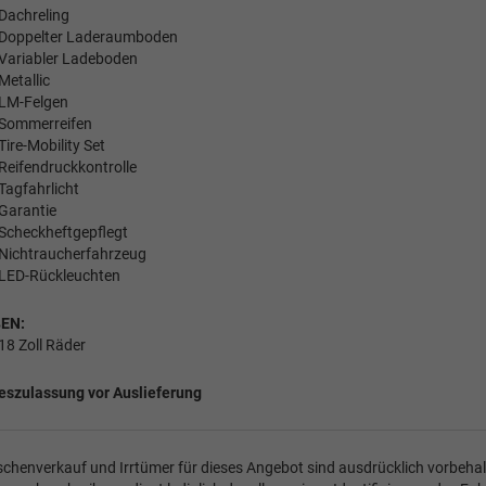
Dachreling
Doppelter Laderaumboden
Variabler Ladeboden
Metallic
LM-Felgen
Sommerreifen
Tire-Mobility Set
Reifendruckkontrolle
Tagfahrlicht
Garantie
Scheckheftgepflegt
Nichtraucherfahrzeug
LED-Rückleuchten
EN:
18 Zoll Räder
eszulassung vor Auslieferung
chenverkauf und Irrtümer für dieses Angebot sind ausdrücklich vorbehal