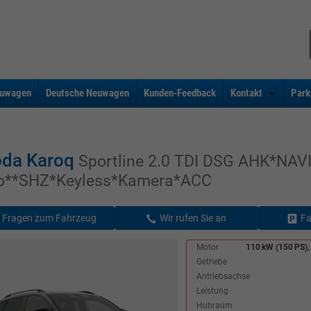
uwagen
Deutsche Neuwagen
Kunden-Feedback
Kontakt
Park
da Karoq
Sportline 2.0 TDI DSG AHK*NAV
o**SHZ*Keyless*Kamera*ACC
Fragen zum Fahrzeug
Wir rufen Sie an
Fa
Motor
110 kW (150 PS),
Getriebe
Antriebsachse
Leistung
Hubraum