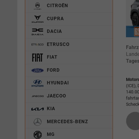
CITROËN
CUPRA
DACIA
ETRUSCO
Fahrz
Lande
FIAT
Tages
FORD
Motor
HYUNDAI
(ICE),
140.00
JAECOO
fahrta
Scheck
KIA
MERCEDES-BENZ
MG