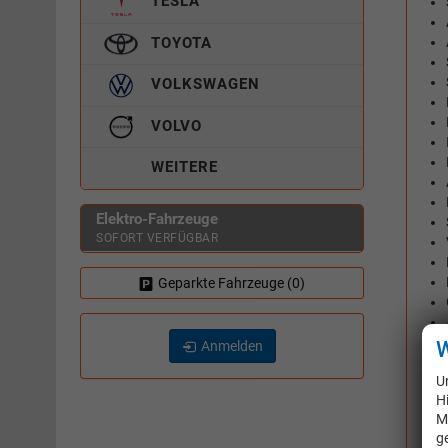
TESLA
TOYOTA
VOLKSWAGEN
VOLVO
WEITERE
Elektro-Fahrzeuge
SOFORT VERFÜGBAR
Geparkte Fahrzeuge (
0
)
W
Anmelden
U
H
M
g