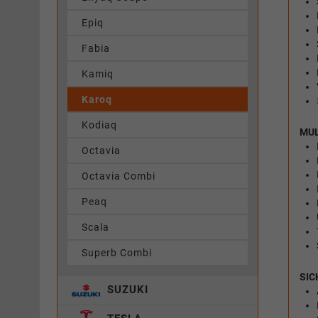
Epiq
Fabia
Kamiq
Karoq
Kodiaq
MUL
Octavia
Octavia Combi
Peaq
Scala
Superb Combi
SIC
SUZUKI