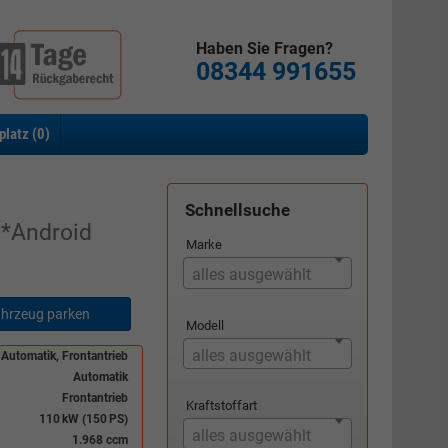
Haben Sie Fragen?
08344 991655
platz (
0
)
Schnellsuche
I*Android
Marke
alles ausgewählt
hrzeug parken
Modell
alles ausgewählt
 Automatik, Frontantrieb
Automatik
Frontantrieb
Kraftstoffart
110 kW (150 PS)
alles ausgewählt
1.968 ccm