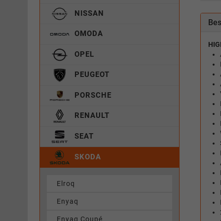
NISSAN
Bes
OMODA
HIG
OPEL
PEUGEOT
PORSCHE
RENAULT
SEAT
SKODA
Elroq
Enyaq
Enyaq Coupé