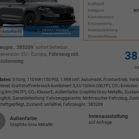
Kraftstoff
Kategorie
SU
Kilometerstand
Erstzulassung
Innenausstattung
Schadstoffklasse
eugnr.
:
383209
,
sofort lieferbar
,
38
sversion: EU - Europa,
Fahrzeug mit
zulassung
Li
daten:
5-türig, 110 kW (150 PS), 1.968 cm³, Automatik, Frontantrieb, Ve
 Diesel, Kraftstoffverbrauch kombiniert 5,3 l/100km (WLTP), CO₂-Emission
 g/km (WLTP), CO₂-Klasse E, Außenfarbe: Graphite Grau Metallic, Zustand
uglich, Garantieleistung: Fahrzeuggarantie, Nichtraucher-Fahrzeug, Zust
heftgepflegt, Zustand: unfallfrei, Fahrzeugnr.: 383209
Innenausstattung
Außenfarbe
auf Anfrage
Graphite Grau Metallic