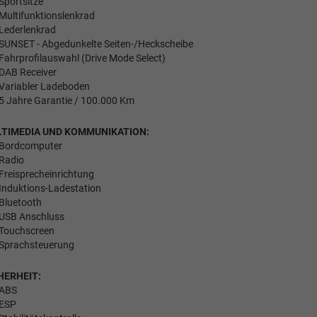
Sportsitze
Multifunktionslenkrad
Lederlenkrad
SUNSET - Abgedunkelte Seiten-/Heckscheibe
Fahrprofilauswahl (Drive Mode Select)
DAB Receiver
Variabler Ladeboden
5 Jahre Garantie / 100.000 Km
TIMEDIA UND KOMMUNIKATION:
Bordcomputer
Radio
Freisprecheinrichtung
Induktions-Ladestation
Bluetooth
USB Anschluss
Touchscreen
Sprachsteuerung
HERHEIT:
ABS
ESP