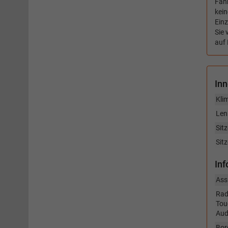
Fahr
kein
Ein
Sie 
auf 
In
Kli
Len
Sitz
Sit
In
Ass
Rad
Tou
Aud
Bor