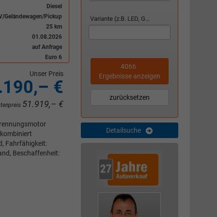
Diesel
V/Geländewagen/Pickup
Variante (z.B. LED, GTI, Facelift...)
25 km
01.08.2026
auf Anfrage
Euro 6
4066
Unser Preis
Ergebnisse anzeigen
.190,– €
zurücksetzen
51.919,– €
stenpreis
rbrennungsmotor
Detailsuche
 kombiniert
, Fahrfähigkeit:
and, Beschaffenheit: