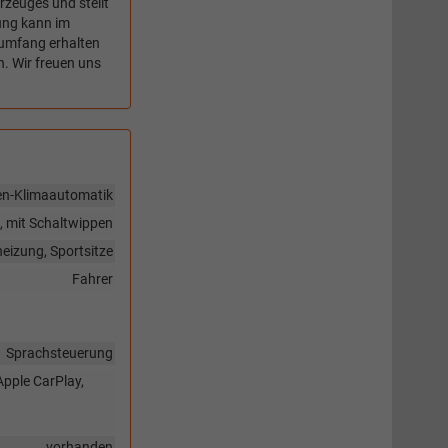
rzeuges und stellt
tung kann im
umfang erhalten
n. Wir freuen uns
en-Klimaautomatik
g, mit Schaltwippen
heizung, Sportsitze
Fahrer
Sprachsteuerung
Apple CarPlay,
vorhanden