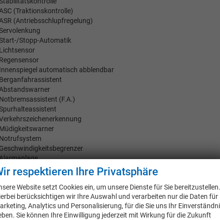
Stabilitätskontrolle
ASC (Traktionskontrolle)
ASR (Antriebsschlupfregelung)
Servolenkung
Start-/Stopp-Automatik
Lichtsensor
Regensensor
Innenspiegel automatisch abblendbar
Berganfahrassistent
Abstandswarner
Notbremsassistent (F.A.)
Spurhalteassistent
Verkehrszeichenerkennung
Müdigkeitswarner
Notrufsystem
Geschwindigkeitsbegrenzer
Alarmanlage
Parkbremse elektrisch
ir respektieren Ihre Privatsphäre
Fahrer-/Beifahrer Airbag
nsere Website setzt Cookies ein, um unsere Dienste für Sie bereitzustellen
Fahrer Airbag
ierbei berücksichtigen wir Ihre Auswahl und verarbeiten nur die Daten für
Knie-Airbag
arketing, Analytics und Personalisierung, für die Sie uns Ihr Einverständn
Beifahrer-Airbag ausschaltbar
eben. Sie können Ihre Einwilligung jederzeit mit Wirkung für die Zukunft
Beifahrer-Airbag