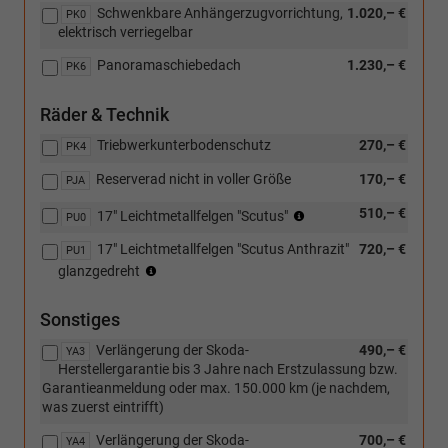
Größe)
Schwenkbare Anhängerzugvorrichtung,
1.020,– €
PK0
elektrisch verriegelbar
Panoramaschiebedach
1.230,– €
PK6
Räder & Technik
Triebwerkunterbodenschutz
270,– €
PK4
Reserverad nicht in voller Größe
170,– €
PJA
Reifen:
510,– €
17" Leichtmetallfelgen "Scutus"
PU0
215/55
17" Leichtmetallfelgen "Scutus Anthrazit"
720,– €
R17
PU1
Reifen:
(4x2),
glanzgedreht
215/55
225/55
R17
R17
Sonstiges
(4x2),
(4x4)
225/55
Verlängerung der Skoda-
490,– €
YA3
R17
Herstellergarantie bis 3 Jahre nach Erstzulassung bzw.
(4x4)
Garantieanmeldung oder max. 150.000 km (je nachdem,
was zuerst eintrifft)
Verlängerung der Skoda-
700,– €
YA4