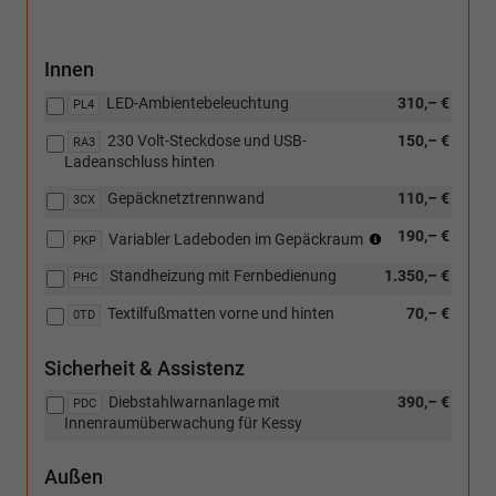
Gepäckraum)
Innen
LED-Ambientebeleuchtung
310,– €
PL4
230 Volt-Steckdose und USB-
150,– €
RA3
Ladeanschluss hinten
Gepäcknetztrennwand
110,– €
3CX
(Nicht
190,– €
Variabler Ladeboden im Gepäckraum
PKP
in
Standheizung mit Fernbedienung
1.350,– €
Verbindung
PHC
mit:
Textilfußmatten vorne und hinten
70,– €
0TD
[W5K]
Funktionales
Paket
Sicherheit & Assistenz
und
Diebstahlwarnanlage mit
390,– €
[PJA]
PDC
Innenraumüberwachung für Kessy
Reserverad
nicht
in
Außen
voller