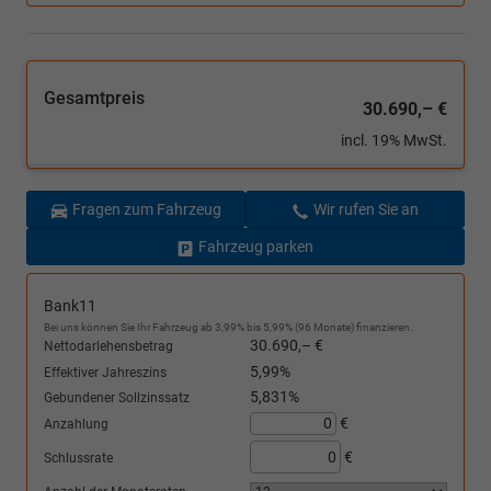
Gesamtpreis
30.690,– €
incl. 19% MwSt.
Fragen zum Fahrzeug
Wir rufen Sie an
Fahrzeug parken
Bank11
Bei uns können Sie Ihr Fahrzeug ab 3,99% bis 5,99% (96 Monate) finanzieren.
30.690,– €
Nettodarlehensbetrag
5,99%
Effektiver Jahreszins
5,831%
Gebundener Sollzinssatz
€
Anzahlung
€
Schlussrate