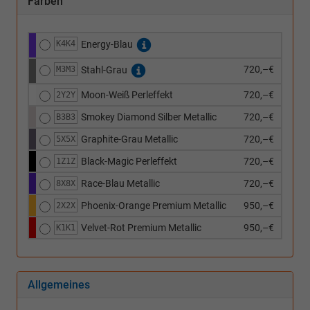
Farben
K4K4
Energy-Blau
720,–€
M3M3
Stahl-Grau
Moon-Weiß Perleffekt
720,–€
2Y2Y
Smokey Diamond Silber Metallic
720,–€
B3B3
Graphite-Grau Metallic
720,–€
5X5X
Black-Magic Perleffekt
720,–€
1Z1Z
Race-Blau Metallic
720,–€
8X8X
Phoenix-Orange Premium Metallic
950,–€
2X2X
Velvet-Rot Premium Metallic
950,–€
K1K1
Allgemeines