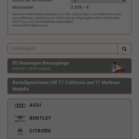
Anzahl der Monatsraten
2.639,– €
Monatsraten
Bei einem Nettodarlehensbetrag von 5.000,- EUR erhalten zwei Drittel der Kunden
einen effektiven Jahreszins von 5,99% oder günstiger (gebundener Sollzinssatz
5,831% p.a. inkl. eines Bearbeitungsentgelts).
unverbindliche Berechnung
EU Neuwagen Neuzugänge
SOFORT VERFÜGBAR
Bestellpreislisten VW T7 California und T7 Multivan
Modelle
AUDI
BENTLEY
CITROËN