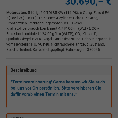
30.690,– €
Motordaten:
5-türig, 2.0 TDI 85 KW (116 PS), 6-Gang, Euro 6 EA
[0], 85 kW (116 PS), 1.968 cm³, 4 Zylinder, Schalt. 6-Gang,
Frontantrieb, Verbrennungsmotor (ICE), Diesel,
Kraftstoffverbrauch kombiniert 4,7 l/100km (WLTP), CO₂-
Emission kombiniert 124.00 g/km (WLTP), CO₂-Klasse D,
Qualitätssiegel: BVFK-Siegel, Garantieleistung: Fahrzeuggarantie
vom Hersteller, HU/AU neu, Nichtraucher-Fahrzeug, Zustand,
Beschaffenheit: Scheckheftgepflegt, Fahrzeugnr.: 380045
Beschreibung
*Terminvereinbarung! Gerne beraten wir Sie auch
bei uns vor Ort persönlich. Bitte vereinbaren Sie
dafür vorab einen Termin mit uns.*