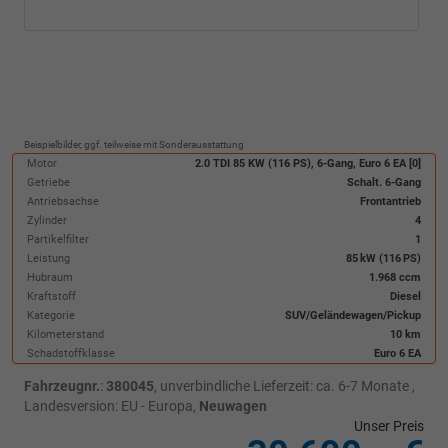
Beispielbilder, ggf. teilweise mit Sonderausstattung
Motor
2.0 TDI 85 KW (116 PS), 6-Gang, Euro 6 EA [0]
Getriebe
Schalt. 6-Gang
Antriebsachse
Frontantrieb
Zylinder
4
Partikelfilter
1
Leistung
85 kW (116 PS)
Hubraum
1.968 ccm
Kraftstoff
Diesel
Kategorie
SUV/Geländewagen/Pickup
Kilometerstand
10 km
Schadstoffklasse
Euro 6 EA
Fahrzeugnr.
:
380045
, unverbindliche Lieferzeit: ca. 6-7 Monate ,
Landesversion: EU - Europa,
Neuwagen
Unser Preis