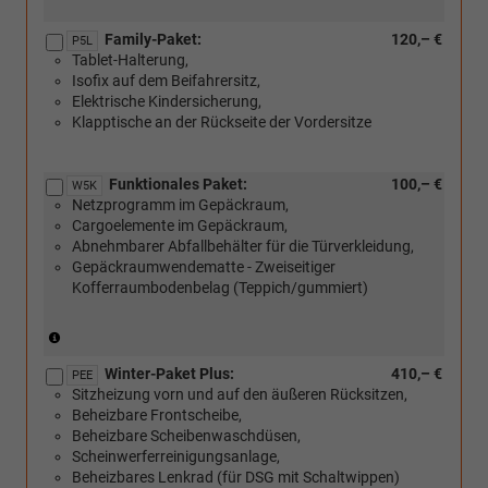
Family-Paket:
120,– €
P5L
Tablet-Halterung,
Isofix auf dem Beifahrersitz,
Elektrische Kindersicherung,
Klapptische an der Rückseite der Vordersitze
Funktionales Paket:
100,– €
W5K
Netzprogramm im Gepäckraum,
Cargoelemente im Gepäckraum,
Abnehmbarer Abfallbehälter für die Türverkleidung,
Gepäckraumwendematte - Zweiseitiger
Kofferraumbodenbelag (Teppich/gummiert)
(Nicht
in
Winter-Paket Plus:
410,– €
Verbindung
PEE
Sitzheizung vorn und auf den äußeren Rücksitzen,
mit:
Beheizbare Frontscheibe,
[PKP]
Beheizbare Scheibenwaschdüsen,
Variabler
Scheinwerferreinigungsanlage,
Ladeboden
Beheizbares Lenkrad (für DSG mit Schaltwippen)
im