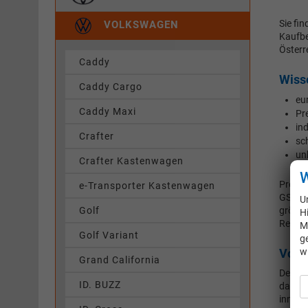
Sie fi
VOLKSWAGEN
Kaufbe
Österr
Caddy
Wiss
Caddy Cargo
eu
Caddy Maxi
Pr
in
Crafter
sc
un
Crafter Kastenwagen
W
Profit
e-Transporter Kastenwagen
GS-Aut
U
Golf
größer
H
Reimpo
M
Golf Variant
g
Volk
w
Grand California
Der so
ID. BUZZ
dafür 
innerh