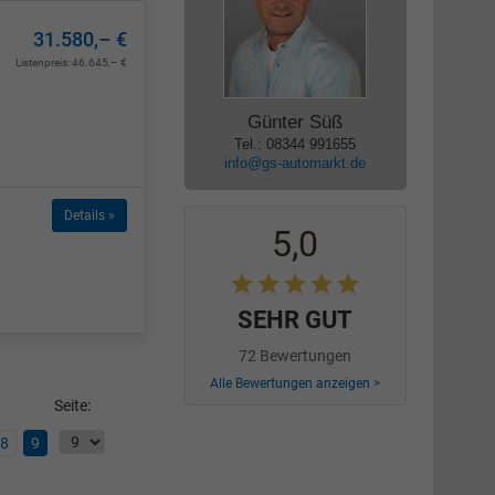
31.580,– €
Listenpreis:
46.645,– €
Günter Süß
Tel.: 08344 991655
info@gs-automarkt.de
Details »
5,0
SEHR GUT
72 Bewertungen
Alle Bewertungen anzeigen >
Seite:
8
9