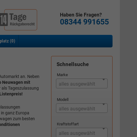
Haben Sie Fragen?
08344 991655
platz (
0
)
Schnellsuche
Marke
Automarkt an. Neben
o Neuwagen mit
alles ausgewählt
r als Tageszulassung
Listenpreis!
Modell
zulassungen
alles ausgewählt
 in ganz Europa
uwagen zum besten
Kraftstoffart
onditionen
alles ausgewählt