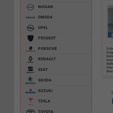
NISSAN
OMODA
OPEL
PEUGEOT
PORSCHE
5-tü
Dopp
Benz
RENAULT
komb
Refl
Fahr
SEAT
Besc
SKODA
SUZUKI
D
TESLA
TOYOTA