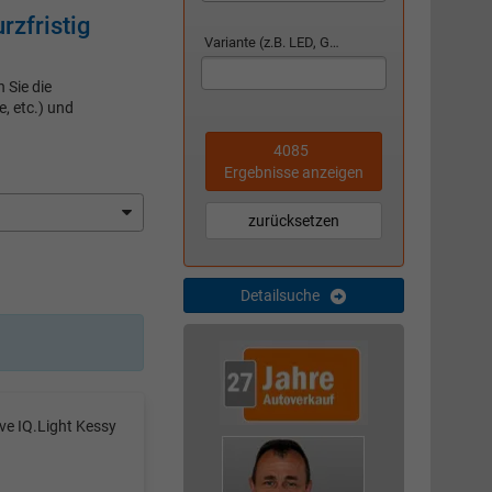
zfristig
Variante (z.B. LED, GTI, Facelift...)
 Sie die
, etc.) und
4085
Ergebnisse anzeigen
zurücksetzen
Detailsuche
e IQ.Light Kessy