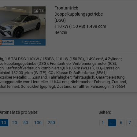
Frontantrieb
18
Doppelkupplungsgetriebe
(DSG)
110 kW (150 PS)
1.498 ccm
Benzin
rig, 1.5 TSI DSG 110kW / 150PS, 110 kW (150 PS), 1.498 cm³, 4 Zylinder,
elkupplungsgetriebe (DSG), Frontantrieb, Verbrennungsmotor (ICE),
in, Kraftstoffverbrauch kombiniert 5,8 l/100km (WLTP), CO₂-Emission
iniert 132.00 g/km (WLTP), CO₂-Klasse D, Außenfarbe: [8EA1]
exsilber Metallic ..., Zustand, Fahrfähigkeit: fahrtauglich, Garantieleistung:
zeuggarantie vom Hersteller, HU/AU neu, Nichtraucher-Fahrzeug, Zustand,
haffenheit: Scheckheftgepflegt, Zustand: unfallfrei, Fahrzeugnr.: 376654
atensätze pro Seite:
Seiten:
10
20
50
100
250
1
...
6
7