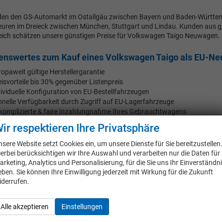
nden den GS-Automarkt im Ostallgäu zwischen Bayern und Baden-Württe
uren im Dreieck zwischen München, Stuttgart und Lindau. Kunden aus 
eich schätzen unsere günstigen Preise für Volkswagen Taigo Neuwagen.
enswertes zum Kauf eines Volkswagen Taigo als EU-N
ropaweit gültige Herstellergarantie
eisvorteile bis 30% gegenüber Listenpreis
dividuelle Konfiguration von EU-Bestellfahrzeugen
hnelle Verfügbarkeit durch Zugriff auf EU-Lagerfahrzeuge
komplizierte & faire Inzahlungnahme Ihres Gebrauchtwagens
ir respektieren Ihre Privatsphäre
ieren Sie von der Entscheidung für einen Volkswagen Taigo als Reimpor
omarkt! Unsere EU-Fahrzeuge von Volkswagen bieten einen großen Preisv
nsere Website setzt Cookies ein, um unsere Dienste für Sie bereitzustellen
en Ausstattungsumfang als die deutsche Ausführung. Ein Bürstner Ixeo
ierbei berücksichtigen wir Ihre Auswahl und verarbeiten nur die Daten für
rt ist eine kluge Entscheidung, wenn Sie mehr Auto für Ihr Geld wollen!
arketing, Analytics und Personalisierung, für die Sie uns Ihr Einverständn
eben. Sie können Ihre Einwilligung jederzeit mit Wirkung für die Zukunft
swagen Taigo als EU-Neuwagen Reimport ohne Risiko k
iderrufen.
fort erkennbare Vorteil eines Volkswagen Taigo als EU-Fahrzeug ist der g
Abstriche in Sicherheit, Qualität oder Ausstattung hingenommen werden ?
Alle akzeptieren
Einstellungen
alb der EU keine länderspezifischen Typprüfungen mehr. Alle Neuwagen e