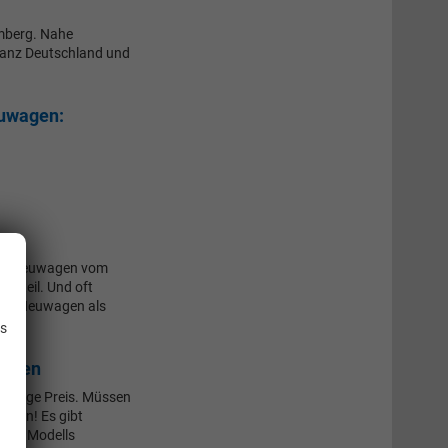
mberg. Nahe
ganz Deutschland und
euwagen:
t EU-Neuwagen vom
orteil. Und oft
.
 EU-Neuwagen als
is
aufen
ünstige Preis. Müssen
 Nein! Es gibt
ines Modells