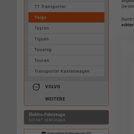
angebo
(re-)i
T7 Transporter
Taigo
Durch
echter
Tayron
Tiguan
Touareg
Touran
Transporter Kastenwagen
VOLVO
WEITERE
Elektro-Fahrzeuge
SOFORT VERFÜGBAR
Geparkte Fahrzeuge (
0
)