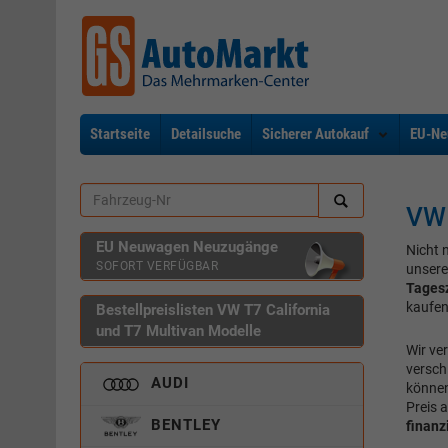
Startseite
Detailsuche
Sicherer Autokauf
EU-Ne
VW 
EU Neuwagen Neuzugänge
Nicht 
SOFORT VERFÜGBAR
unsere
Tages
kaufen
Bestellpreislisten VW T7 California
und T7 Multivan Modelle
Wir ve
versch
AUDI
können
Preis 
BENTLEY
finanz