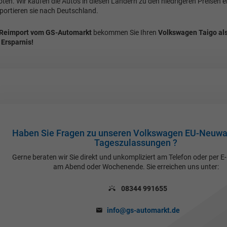
ten. Wir kaufen die Autos in diesen Ländern zu den niedrigeren Preisen e
mportieren sie nach Deutschland.
Reimport vom GS-Automarkt
bekommen Sie Ihren
Volkswagen Taigo al
 Ersparnis!
Haben Sie Fragen zu unseren Volkswagen EU-Neuw
Tageszulassungen ?
Gerne beraten wir Sie direkt und unkompliziert am Telefon oder per E
am Abend oder Wochenende. Sie erreichen uns unter:
08344 991655
info@gs-automarkt.de