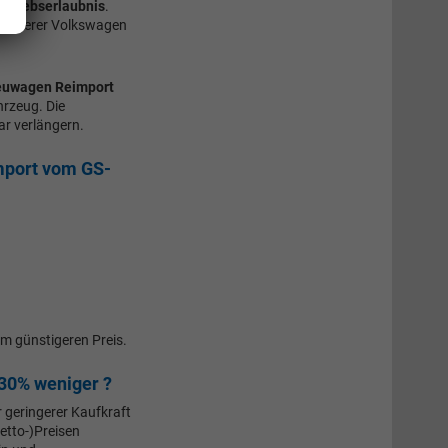
etriebserlaubnis
.
r unserer Volkswagen
uwagen Reimport
hrzeug. Die
ar verlängern.
import vom GS-
m günstigeren Preis.
30% weniger ?
r geringerer Kaufkraft
etto-)Preisen