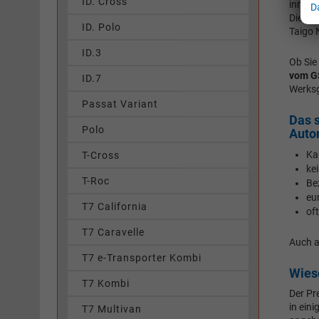
ID. Cross
innerh
D
Dies b
ID. Polo
Taigo 
ID.3
Ob Sie
vom G
ID.7
Werksg
Passat Variant
Das s
Polo
Auto
Ka
T-Cross
ke
T-Roc
Be
eu
T7 California
of
T7 Caravelle
Auch a
T7 e-Transporter Kombi
Wies
T7 Kombi
Der Pr
in ein
T7 Multivan