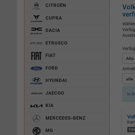
CITROËN
Volk
verf
CUPRA
Wählen
Verfüg
DACIA
Aussta
ETRUSCO
Verfüg
FIAT
FORD
Antrie
HYUNDAI
JAECOO
In I
KIA
Vol
MERCEDES-BENZ
Kam
Fah
MG