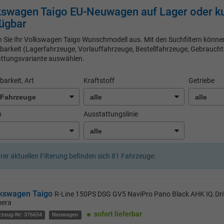
swagen Taigo EU-Neuwagen auf Lager oder kur
ügbar
 Sie Ihr Volkswagen Taigo Wunschmodell aus. Mit den Suchfiltern können
barkeit (Lagerfahrzeuge, Vorlauffahrzeuge, Bestellfahrzeuge, Gebrauchte
ttungsvariante auswählen.
barkeit, Art
Kraftstoff
Getriebe
b
Ausstattungslinie
hrer aktuellen Filterung befinden sich
81
Fahrzeuge:
kswagen Taigo
R-Line 150PS DSG GV5 NaviPro Pano Black AHK IQ.Driv
era
sofort lieferbar
rzeug-Nr: 376654
Neuwagen