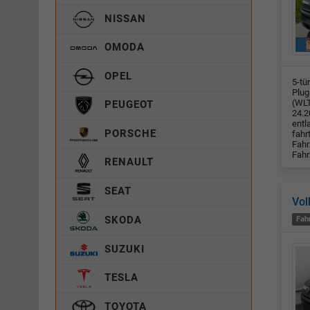
NISSAN
OMODA
OPEL
5-tü
Plug
(WLT
PEUGEOT
24.2
entl
PORSCHE
fahr
Fahr
Fahr
RENAULT
SEAT
Vol
SKODA
Fah
SUZUKI
TESLA
TOYOTA