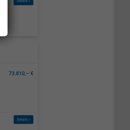
Details »
73.810,– €
Details »