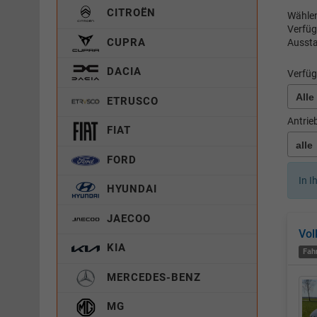
CITROËN
Wählen
Verfüg
CUPRA
Aussta
DACIA
Verfüg
ETRUSCO
Antrie
FIAT
FORD
In I
HYUNDAI
JAECOO
Vol
KIA
Fah
MERCEDES-BENZ
MG