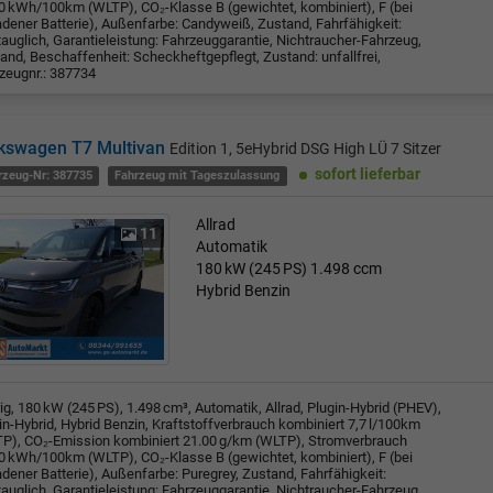
0 kWh/100km (WLTP), CO₂-Klasse B (gewichtet, kombiniert), F (bei
adener Batterie), Außenfarbe: Candyweiß, Zustand, Fahrfähigkeit:
tauglich, Garantieleistung: Fahrzeuggarantie, Nichtraucher-Fahrzeug,
and, Beschaffenheit: Scheckheftgepflegt, Zustand: unfallfrei,
zeugnr.: 387734
kswagen T7 Multivan
Edition 1, 5eHybrid DSG High LÜ 7 Sitzer
sofort lieferbar
rzeug-Nr: 387735
Fahrzeug mit Tageszulassung
Allrad
11
Automatik
180 kW (245 PS)
1.498 ccm
Hybrid Benzin
rig, 180 kW (245 PS), 1.498 cm³, Automatik, Allrad, Plugin-Hybrid (PHEV),
in-Hybrid, Hybrid Benzin, Kraftstoffverbrauch kombiniert 7,7 l/100km
P), CO₂-Emission kombiniert 21.00 g/km (WLTP), Stromverbrauch
0 kWh/100km (WLTP), CO₂-Klasse B (gewichtet, kombiniert), F (bei
adener Batterie), Außenfarbe: Puregrey, Zustand, Fahrfähigkeit:
tauglich, Garantieleistung: Fahrzeuggarantie, Nichtraucher-Fahrzeug,