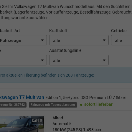
 Sie Ihr Volkswagen T7 Multivan Wunschmodell aus. Mit den Suchfiltern 
barkeit (Lagerfahrzeuge, Vorlauffahrzeuge, Bestellfahrzeuge, Gebrauchte
ttungsvariante auswählen.
barkeit, Art
Kraftstoff
Getriebe
b
Ausstattungslinie
hrer aktuellen Filterung befinden sich
208
Fahrzeuge:
kswagen T7 Multivan
Edition 1, 5eHybrid DSG Premium LÜ 7 Sitzer
sofort lieferbar
rzeug-Nr: 387742
Fahrzeug mit Tageszulassung
Allrad
10
Automatik
180 kW (245 PS)
1.498 ccm