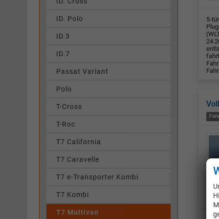
ID. Cross
ID. Polo
5-tü
Plug
(WLT
ID.3
24.2
entl
ID.7
fahr
Fahr
Fahr
Passat Variant
Polo
Vol
T-Cross
Fah
T-Roc
T7 California
T7 Caravelle
W
T7 e-Transporter Kombi
U
T7 Kombi
H
M
T7 Multivan
g