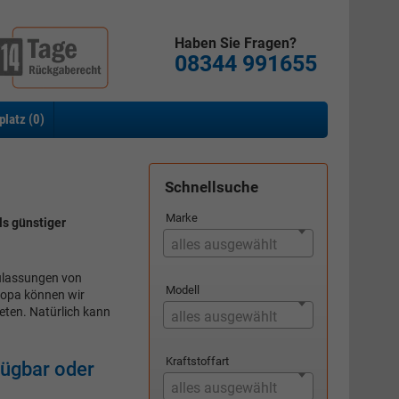
Haben Sie Fragen?
08344 991655
platz (
0
)
Schnellsuche
Marke
ls günstiger
alles ausgewählt
zulassungen von
Modell
ropa können wir
eten. Natürlich kann
alles ausgewählt
Kraftstoffart
fügbar oder
alles ausgewählt