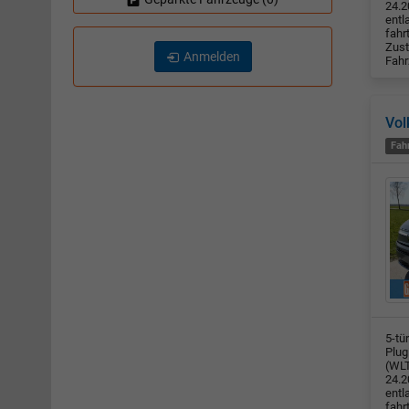
24.2
entl
fahr
Zust
Anmelden
Fahr
Vol
Fah
5-tü
Plug
(WLT
24.2
entl
fahr