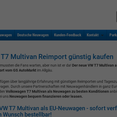
uwagen
Deutsche Neuwagen
Kunden-Feedback
Kontakt
Park
T7 Multivan Reimport günstig kaufen
mussten die Fans warten, aber nun ist er da!
Der neue VW T7 Multivan a
ort vom GS AutoMarkt
im Allgäu.
rfügen über langjährige Erfahrung mit günstigen Reimporten und Tages
agen. Durch unsere Partnerschaften mit Neuwagenhändlern in ganz Eu
 den
Volkswagen T7 Multivan als Neuwagen zu besten Konditionen
anbi
ei uns
Neuwagen bequem finanzieren oder leasen.
VW T7 Multivan als EU-Neuwagen - sofort ver
 Wunsch bestellbar!