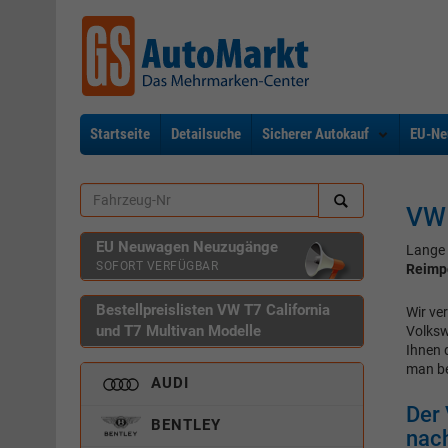
Startseite
Detailsuche
Sicherer Autokauf
EU-Ne
VW 
EU Neuwagen Neuzugänge
Lange 
SOFORT VERFÜGBAR
Reimp
Bestellpreislisten VW T7 California
Wir ve
und T7 Multivan Modelle
Volksw
Ihnen
man b
AUDI
Der 
BENTLEY
nach