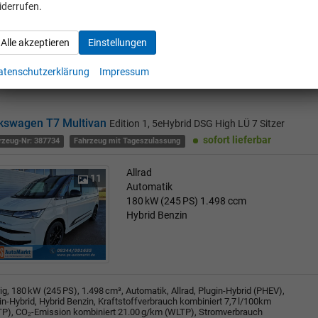
rig, 180 kW (245 PS), 1.498 cm³, Automatik, Allrad, Plugin-Hybrid (PHEV),
iderrufen.
in-Hybrid, Hybrid Benzin, Kraftstoffverbrauch kombiniert 7,7 l/100km
P), CO₂-Emission kombiniert 21.00 g/km (WLTP), Stromverbrauch
0 kWh/100km (WLTP), CO₂-Klasse B (gewichtet, kombiniert), F (bei
Alle akzeptieren
Einstellungen
adener Batterie), Außenfarbe: Candyweiß, Zustand, Fahrfähigkeit:
tauglich, Garantieleistung: Fahrzeuggarantie, HU/AU neu, Nichtraucher-
zeug, Zustand, Beschaffenheit: Scheckheftgepflegt, Zustand: unfallfrei,
atenschutzerklärung
Impressum
zeugnr.: 390646
kswagen T7 Multivan
Edition 1, 5eHybrid DSG High LÜ 7 Sitzer
sofort lieferbar
rzeug-Nr: 387734
Fahrzeug mit Tageszulassung
Allrad
11
Automatik
180 kW (245 PS)
1.498 ccm
Hybrid Benzin
rig, 180 kW (245 PS), 1.498 cm³, Automatik, Allrad, Plugin-Hybrid (PHEV),
in-Hybrid, Hybrid Benzin, Kraftstoffverbrauch kombiniert 7,7 l/100km
P), CO₂-Emission kombiniert 21.00 g/km (WLTP), Stromverbrauch