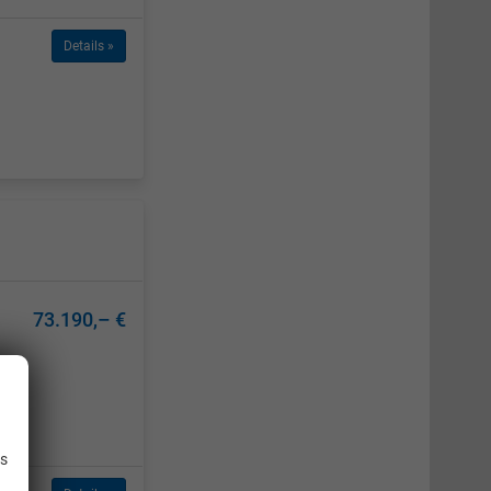
Details »
73.190,– €
.
is