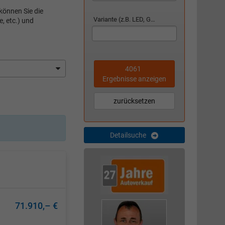
können Sie die
Variante (z.B. LED, GTI, Facelift...)
, etc.) und
4061
Ergebnisse anzeigen
zurücksetzen
Detailsuche
71.910,– €