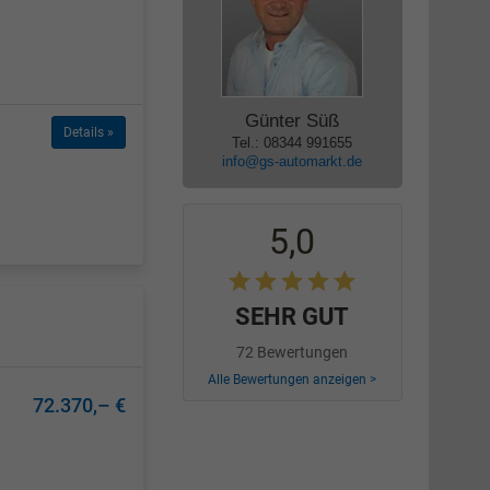
Günter Süß
Details »
Tel.: 08344 991655
info@gs-automarkt.de
5,0
SEHR GUT
72 Bewertungen
Alle Bewertungen anzeigen >
72.370,– €