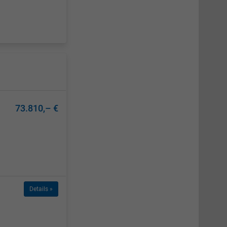
73.810,– €
Details »