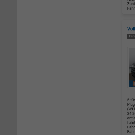
Zust
Fahr
Vol
Fah
5-tü
Plug
(WLT
24.2
entl
fahr
Fahr
Fahr