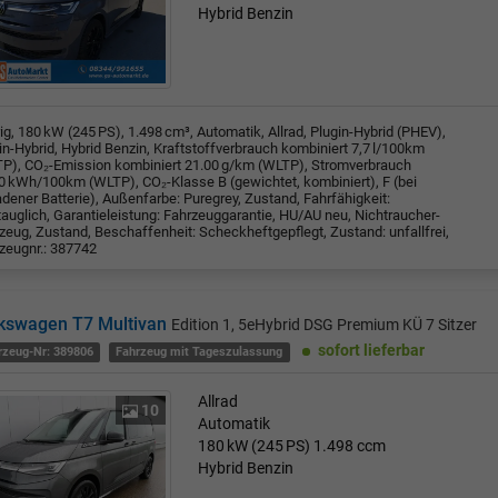
Hybrid Benzin
rig, 180 kW (245 PS), 1.498 cm³, Automatik, Allrad, Plugin-Hybrid (PHEV),
in-Hybrid, Hybrid Benzin, Kraftstoffverbrauch kombiniert 7,7 l/100km
P), CO₂-Emission kombiniert 21.00 g/km (WLTP), Stromverbrauch
0 kWh/100km (WLTP), CO₂-Klasse B (gewichtet, kombiniert), F (bei
adener Batterie), Außenfarbe: Puregrey, Zustand, Fahrfähigkeit:
tauglich, Garantieleistung: Fahrzeuggarantie, HU/AU neu, Nichtraucher-
zeug, Zustand, Beschaffenheit: Scheckheftgepflegt, Zustand: unfallfrei,
zeugnr.: 387742
kswagen T7 Multivan
Edition 1, 5eHybrid DSG Premium KÜ 7 Sitzer
sofort lieferbar
rzeug-Nr: 389806
Fahrzeug mit Tageszulassung
Allrad
10
Automatik
180 kW (245 PS)
1.498 ccm
Hybrid Benzin