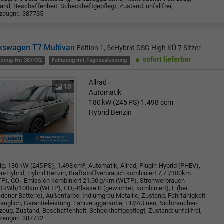
and, Beschaffenheit: Scheckheftgepflegt, Zustand: unfallfrei,
zeugnr.: 387735
kswagen T7 Multivan
Edition 1, 5eHybrid DSG High KÜ 7 Sitzer
sofort lieferbar
rzeug-Nr: 387732
Fahrzeug mit Tageszulassung
Allrad
10
Automatik
180 kW (245 PS)
1.498 ccm
Hybrid Benzin
rig, 180 kW (245 PS), 1.498 cm³, Automatik, Allrad, Plugin-Hybrid (PHEV),
in-Hybrid, Hybrid Benzin, Kraftstoffverbrauch kombiniert 7,7 l/100km
P), CO₂-Emission kombiniert 21.00 g/km (WLTP), Stromverbrauch
0 kWh/100km (WLTP), CO₂-Klasse B (gewichtet, kombiniert), F (bei
adener Batterie), Außenfarbe: Indiumgrau Metallic, Zustand, Fahrfähigkeit:
tauglich, Garantieleistung: Fahrzeuggarantie, HU/AU neu, Nichtraucher-
zeug, Zustand, Beschaffenheit: Scheckheftgepflegt, Zustand: unfallfrei,
zeugnr.: 387732