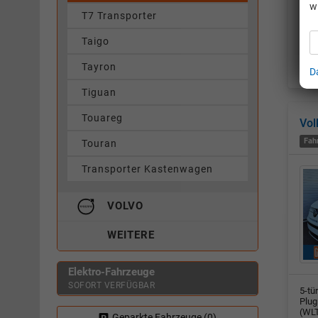
5-tü
w
Plug
T7 Transporter
(WLT
24.2
Taigo
entl
fahr
Fahr
Tayron
D
Fahr
Tiguan
Touareg
Vol
Fah
Touran
Transporter Kastenwagen
VOLVO
WEITERE
Elektro-Fahrzeuge
SOFORT VERFÜGBAR
5-tü
Plug
(WLT
Geparkte Fahrzeuge (
0
)