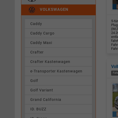
VOLKSWAGEN
5-tü
Caddy
Plug
(WLT
24.2
Caddy Cargo
entl
fahr
Caddy Maxi
Fahr
Fahr
Crafter
Crafter Kastenwagen
Vol
e-Transporter Kastenwagen
Fah
Golf
Golf Variant
Grand California
ID. BUZZ