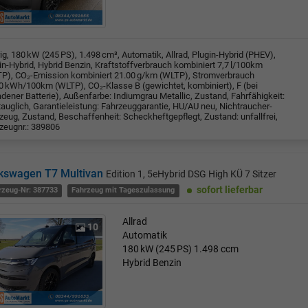
rig, 180 kW (245 PS), 1.498 cm³, Automatik, Allrad, Plugin-Hybrid (PHEV),
in-Hybrid, Hybrid Benzin, Kraftstoffverbrauch kombiniert 7,7 l/100km
P), CO₂-Emission kombiniert 21.00 g/km (WLTP), Stromverbrauch
0 kWh/100km (WLTP), CO₂-Klasse B (gewichtet, kombiniert), F (bei
adener Batterie), Außenfarbe: Indiumgrau Metallic, Zustand, Fahrfähigkeit:
tauglich, Garantieleistung: Fahrzeuggarantie, HU/AU neu, Nichtraucher-
zeug, Zustand, Beschaffenheit: Scheckheftgepflegt, Zustand: unfallfrei,
zeugnr.: 389806
kswagen T7 Multivan
Edition 1, 5eHybrid DSG High KÜ 7 Sitzer
sofort lieferbar
rzeug-Nr: 387733
Fahrzeug mit Tageszulassung
Allrad
10
Automatik
180 kW (245 PS)
1.498 ccm
Hybrid Benzin