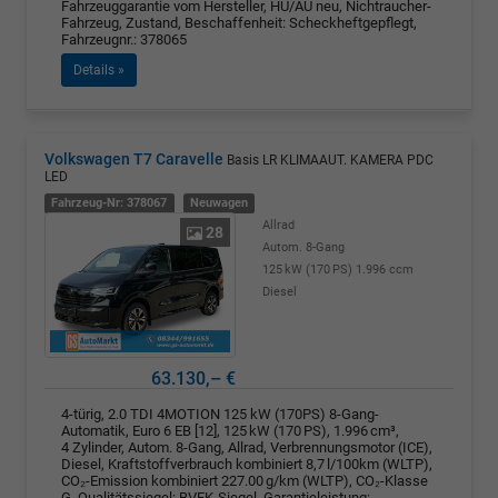
Fahrzeuggarantie vom Hersteller, HU/AU neu, Nichtraucher-
Fahrzeug, Zustand, Beschaffenheit: Scheckheftgepflegt,
Fahrzeugnr.: 378065
Details »
Volkswagen T7 Caravelle
Basis LR KLIMAAUT. KAMERA PDC
LED
Fahrzeug-Nr: 378067
Neuwagen
Allrad
28
Autom. 8-Gang
125 kW (170 PS)
1.996 ccm
Diesel
63.130,– €
4-türig, 2.0 TDI 4MOTION 125 kW (170PS) 8-Gang-
Automatik, Euro 6 EB [12], 125 kW (170 PS), 1.996 cm³,
4 Zylinder, Autom. 8-Gang, Allrad, Verbrennungsmotor (ICE),
Diesel, Kraftstoffverbrauch kombiniert 8,7 l/100km (WLTP),
CO₂-Emission kombiniert 227.00 g/km (WLTP), CO₂-Klasse
G, Qualitätssiegel: BVFK-Siegel, Garantieleistung: