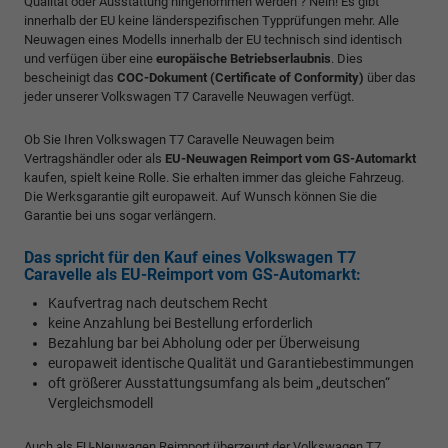
Qualität oder Ausstattung hingenommen werden ? Nein! Es gibt
innerhalb der EU keine länderspezifischen Typprüfungen mehr. Alle
Neuwagen eines Modells innerhalb der EU technisch sind identisch
und verfügen über eine
europäische Betriebserlaubnis
. Dies
bescheinigt das
COC-Dokument (Certificate of Conformity)
über das
jeder unserer Volkswagen T7 Caravelle Neuwagen verfügt.
Ob Sie Ihren Volkswagen T7 Caravelle Neuwagen beim
Vertragshändler oder als
EU-Neuwagen Reimport vom GS-Automarkt
kaufen, spielt keine Rolle. Sie erhalten immer das gleiche Fahrzeug.
Die Werksgarantie gilt europaweit. Auf Wunsch können Sie die
Garantie bei uns sogar verlängern.
Das spricht für den Kauf eines Volkswagen T7
Caravelle als EU-Reimport vom GS-Automarkt:
Kaufvertrag nach deutschem Recht
keine Anzahlung bei Bestellung erforderlich
Bezahlung bar bei Abholung oder per Überweisung
europaweit identische Qualität und Garantiebestimmungen
oft größerer Ausstattungsumfang als beim „deutschen“
Vergleichsmodell
Auch als EU-Neuwagen Reimport überzeugt der Volkswagen T7