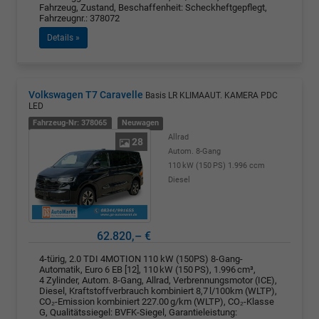
Fahrzeug, Zustand, Beschaffenheit: Scheckheftgepflegt,
Fahrzeugnr.: 378072
Details »
Volkswagen T7 Caravelle
Basis LR KLIMAAUT. KAMERA PDC
LED
Fahrzeug-Nr: 378065
Neuwagen
Allrad
28
Autom. 8-Gang
110 kW (150 PS)
1.996 ccm
Diesel
62.820,– €
4-türig, 2.0 TDI 4MOTION 110 kW (150PS) 8-Gang-
Automatik, Euro 6 EB [12], 110 kW (150 PS), 1.996 cm³,
4 Zylinder, Autom. 8-Gang, Allrad, Verbrennungsmotor (ICE),
Diesel, Kraftstoffverbrauch kombiniert 8,7 l/100km (WLTP),
CO₂-Emission kombiniert 227.00 g/km (WLTP), CO₂-Klasse
G, Qualitätssiegel: BVFK-Siegel, Garantieleistung: