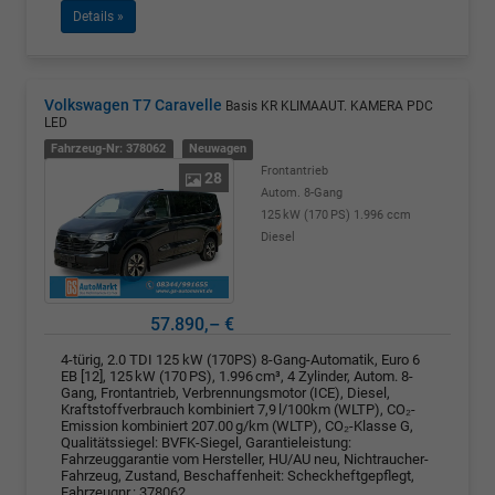
Details »
Volkswagen T7 Caravelle
Basis KR KLIMAAUT. KAMERA PDC
LED
Fahrzeug-Nr: 378062
Neuwagen
Frontantrieb
28
Autom. 8-Gang
125 kW (170 PS)
1.996 ccm
Diesel
57.890,– €
4-türig, 2.0 TDI 125 kW (170PS) 8-Gang-Automatik, Euro 6
EB [12], 125 kW (170 PS), 1.996 cm³, 4 Zylinder, Autom. 8-
Gang, Frontantrieb, Verbrennungsmotor (ICE), Diesel,
Kraftstoffverbrauch kombiniert 7,9 l/100km (WLTP), CO₂-
Emission kombiniert 207.00 g/km (WLTP), CO₂-Klasse G,
Qualitätssiegel: BVFK-Siegel, Garantieleistung:
Fahrzeuggarantie vom Hersteller, HU/AU neu, Nichtraucher-
Fahrzeug, Zustand, Beschaffenheit: Scheckheftgepflegt,
Fahrzeugnr.: 378062