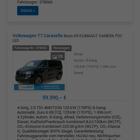
Fahrzeugnr.: 378066
Details »
Volkswagen T7 Caravelle
Basis KR KLIMAAUT. KAMERA PDC
LED
Fahrzeug-Nr: 378063
Neuwagen
Allrad
28
Autom. 8-Gang
125 kW (170 PS)
1.996 ccm
Diesel
59.390,– €
4-türig, 2.0 TDI 4MOTION 125 kW (170PS) 8-Gang-
Automatik, Euro 6 EB [12], 125 kW (170 PS), 1.996 cm³,
4 Zylinder, Autom. 8-Gang, Allrad, Verbrennungsmotor (ICE),
Diesel, Kraftstoffverbrauch kombiniert 8,6 l/100km (WLTP),
CO₂-Emission kombiniert 225.00 g/km (WLTP), CO₂-Klasse
G, Qualitätssiegel: BVFK-Siegel, Garantieleistung:
Fahrzeuggarantie vom Hersteller, HU/AU neu, Nichtraucher-