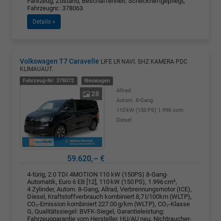
Fahrzeug, Zustand, Beschaffenheit: Scheckheftgepflegt,
Fahrzeugnr.: 378063
Details »
Volkswagen T7 Caravelle
LIFE LR NAVI. SHZ KAMERA PDC
KLIMAUAUT.
Fahrzeug-Nr: 378072
Neuwagen
Allrad
28
Autom. 8-Gang
110 kW (150 PS)
1.996 ccm
Diesel
59.620,– €
4-türig, 2.0 TDI 4MOTION 110 kW (150PS) 8-Gang-
Automatik, Euro 6 EB [12], 110 kW (150 PS), 1.996 cm³,
4 Zylinder, Autom. 8-Gang, Allrad, Verbrennungsmotor (ICE),
Diesel, Kraftstoffverbrauch kombiniert 8,7 l/100km (WLTP),
CO₂-Emission kombiniert 227.00 g/km (WLTP), CO₂-Klasse
G, Qualitätssiegel: BVFK-Siegel, Garantieleistung:
Fahrzeuggarantie vom Hersteller, HU/AU neu, Nichtraucher-