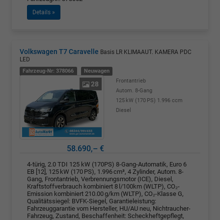
Details »
Volkswagen T7 Caravelle
Basis LR KLIMAAUT. KAMERA PDC
LED
Fahrzeug-Nr: 378066
Neuwagen
Frontantrieb
28
Autom. 8-Gang
125 kW (170 PS)
1.996 ccm
Diesel
58.690,– €
4-türig, 2.0 TDI 125 kW (170PS) 8-Gang-Automatik, Euro 6
EB [12], 125 kW (170 PS), 1.996 cm³, 4 Zylinder, Autom. 8-
Gang, Frontantrieb, Verbrennungsmotor (ICE), Diesel,
Kraftstoffverbrauch kombiniert 8 l/100km (WLTP), CO₂-
Emission kombiniert 210.00 g/km (WLTP), CO₂-Klasse G,
Qualitätssiegel: BVFK-Siegel, Garantieleistung:
Fahrzeuggarantie vom Hersteller, HU/AU neu, Nichtraucher-
Fahrzeug, Zustand, Beschaffenheit: Scheckheftgepflegt,