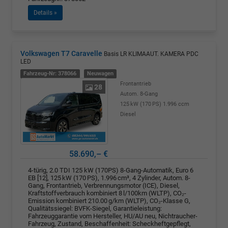
Details »
Volkswagen T7 Caravelle
Basis LR KLIMAAUT. KAMERA PDC
LED
Fahrzeug-Nr: 378066
Neuwagen
Frontantrieb
28
Autom. 8-Gang
125 kW (170 PS)
1.996 ccm
Diesel
58.690,– €
4-türig, 2.0 TDI 125 kW (170PS) 8-Gang-Automatik, Euro 6
EB [12], 125 kW (170 PS), 1.996 cm³, 4 Zylinder, Autom. 8-
Gang, Frontantrieb, Verbrennungsmotor (ICE), Diesel,
Kraftstoffverbrauch kombiniert 8 l/100km (WLTP), CO₂-
Emission kombiniert 210.00 g/km (WLTP), CO₂-Klasse G,
Qualitätssiegel: BVFK-Siegel, Garantieleistung:
Fahrzeuggarantie vom Hersteller, HU/AU neu, Nichtraucher-
Fahrzeug, Zustand, Beschaffenheit: Scheckheftgepflegt,