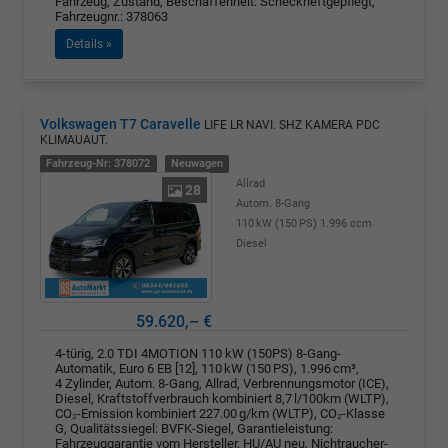
Fahrzeug, Zustand, Beschaffenheit: Scheckheftgepflegt,
Fahrzeugnr.: 378063
Details »
Volkswagen T7 Caravelle
LIFE LR NAVI. SHZ KAMERA PDC
KLIMAUAUT.
Fahrzeug-Nr: 378072
Neuwagen
Allrad
28
Autom. 8-Gang
110 kW (150 PS)
1.996 ccm
Diesel
59.620,– €
4-türig, 2.0 TDI 4MOTION 110 kW (150PS) 8-Gang-
Automatik, Euro 6 EB [12], 110 kW (150 PS), 1.996 cm³,
4 Zylinder, Autom. 8-Gang, Allrad, Verbrennungsmotor (ICE),
Diesel, Kraftstoffverbrauch kombiniert 8,7 l/100km (WLTP),
CO₂-Emission kombiniert 227.00 g/km (WLTP), CO₂-Klasse
G, Qualitätssiegel: BVFK-Siegel, Garantieleistung:
Fahrzeuggarantie vom Hersteller, HU/AU neu, Nichtraucher-