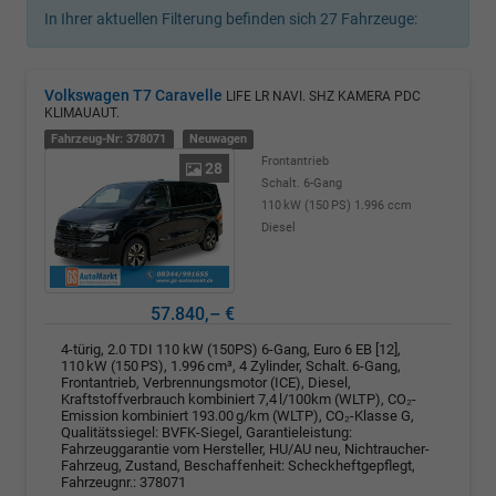
In Ihrer aktuellen Filterung befinden sich
27
Fahrzeuge:
Volkswagen T7 Caravelle
LIFE LR NAVI. SHZ KAMERA PDC
KLIMAUAUT.
Fahrzeug-Nr: 378071
Neuwagen
Frontantrieb
28
Schalt. 6-Gang
110 kW (150 PS)
1.996 ccm
Diesel
57.840,– €
4-türig, 2.0 TDI 110 kW (150PS) 6-Gang, Euro 6 EB [12],
110 kW (150 PS), 1.996 cm³, 4 Zylinder, Schalt. 6-Gang,
Frontantrieb, Verbrennungsmotor (ICE), Diesel,
Kraftstoffverbrauch kombiniert 7,4 l/100km (WLTP), CO₂-
Emission kombiniert 193.00 g/km (WLTP), CO₂-Klasse G,
Qualitätssiegel: BVFK-Siegel, Garantieleistung:
Fahrzeuggarantie vom Hersteller, HU/AU neu, Nichtraucher-
Fahrzeug, Zustand, Beschaffenheit: Scheckheftgepflegt,
Fahrzeugnr.: 378071