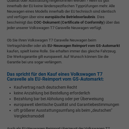
Qualität oder Ausstattung hingenommen werden ? Nein! Es gibt
innerhalb der EU keine länderspezifischen Typprüfungen mehr. Alle
Neuwagen eines Modells innerhalb der EU technisch sind identisch
und verfügen über eine
europäische Betriebserlaubnis
. Dies
bescheinigt das
COC-Dokument (Certificate of Conformity)
über das
jeder unserer Volkswagen T7 Caravelle Neuwagen verfügt.
Ob Sie Ihren Volkswagen T7 Caravelle Neuwagen beim
Vertragshändler oder als
EU-Neuwagen Reimport vom GS-Automarkt
kaufen, spielt keine Rolle. Sie erhalten immer das gleiche Fahrzeug.
Die Werksgarantie gilt europaweit. Auf Wunsch können Sie die
Garantie bei uns sogar verlängern.
Das spricht für den Kauf eines Volkswagen T7
Caravelle als EU-Reimport vom GS-Automarkt:
Kaufvertrag nach deutschem Recht
keine Anzahlung bei Bestellung erforderlich
Bezahlung bar bei Abholung oder per Überweisung
europaweit identische Qualität und Garantiebestimmungen
oft größerer Ausstattungsumfang als beim „deutschen“
Vergleichsmodell
Auch als EU-Neuwagen Reimport überzeugt der Volkswagen T7