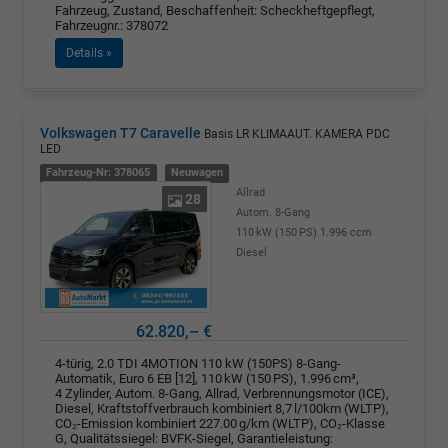
Fahrzeug, Zustand, Beschaffenheit: Scheckheftgepflegt,
Fahrzeugnr.: 378072
Details »
Volkswagen T7 Caravelle
Basis LR KLIMAAUT. KAMERA PDC
LED
Fahrzeug-Nr: 378065
Neuwagen
Allrad
28
Autom. 8-Gang
110 kW (150 PS)
1.996 ccm
Diesel
62.820,– €
4-türig, 2.0 TDI 4MOTION 110 kW (150PS) 8-Gang-
Automatik, Euro 6 EB [12], 110 kW (150 PS), 1.996 cm³,
4 Zylinder, Autom. 8-Gang, Allrad, Verbrennungsmotor (ICE),
Diesel, Kraftstoffverbrauch kombiniert 8,7 l/100km (WLTP),
CO₂-Emission kombiniert 227.00 g/km (WLTP), CO₂-Klasse
G, Qualitätssiegel: BVFK-Siegel, Garantieleistung: