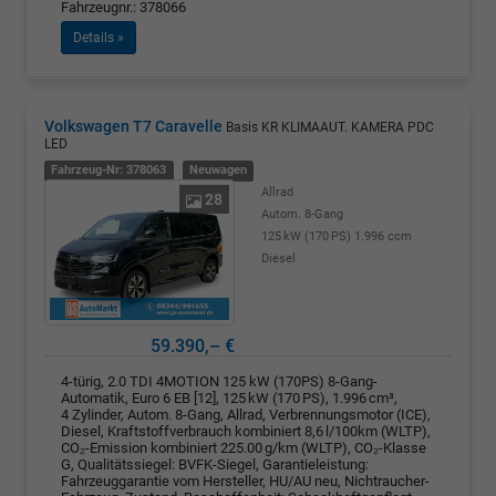
Fahrzeugnr.: 378066
Details »
Volkswagen T7 Caravelle
Basis KR KLIMAAUT. KAMERA PDC
LED
Fahrzeug-Nr: 378063
Neuwagen
Allrad
28
Autom. 8-Gang
125 kW (170 PS)
1.996 ccm
Diesel
59.390,– €
4-türig, 2.0 TDI 4MOTION 125 kW (170PS) 8-Gang-
Automatik, Euro 6 EB [12], 125 kW (170 PS), 1.996 cm³,
4 Zylinder, Autom. 8-Gang, Allrad, Verbrennungsmotor (ICE),
Diesel, Kraftstoffverbrauch kombiniert 8,6 l/100km (WLTP),
CO₂-Emission kombiniert 225.00 g/km (WLTP), CO₂-Klasse
G, Qualitätssiegel: BVFK-Siegel, Garantieleistung:
Fahrzeuggarantie vom Hersteller, HU/AU neu, Nichtraucher-