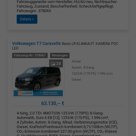
Fahrzeuggarantie vom Hersteller, HU/AU neu, Nichtraucher-
Fahrzeug, Zustand, Beschaffenheit: Scheckheftgepflegt,
Fahrzeugnr.: 378065
Details »
Volkswagen T7 Caravelle
Basis LR KLIMAAUT. KAMERA PDC
LED
Fahrzeug-Nr: 378067
Neuwagen
Allrad
28
Autom. 8-Gang
125 kW (170 PS)
1.996 ccm
Diesel
63.130,– €
4-türig, 2.0 TDI 4MOTION 125 kW (170PS) 8-Gang-
Automatik, Euro 6 EB [12], 125 kW (170 PS), 1.996 cm³,
4 Zylinder, Autom. 8-Gang, Allrad, Verbrennungsmotor (ICE),
Diesel, Kraftstoffverbrauch kombiniert 8,7 l/100km (WLTP),
CO₂-Emission kombiniert 227.00 g/km (WLTP), CO₂-Klasse
G, Qualitätssiegel: BVFK-Siegel, Garantieleistung: