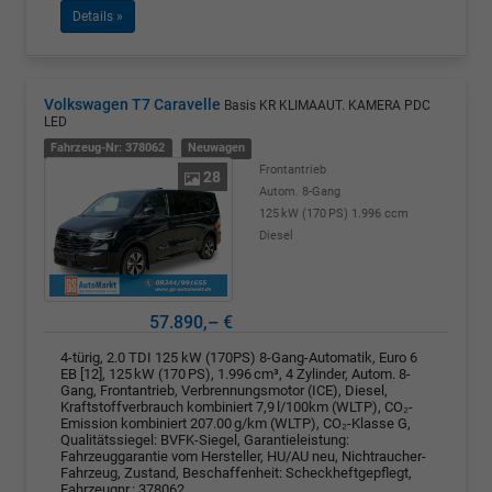
Details »
Volkswagen T7 Caravelle
Basis KR KLIMAAUT. KAMERA PDC
LED
Fahrzeug-Nr: 378062
Neuwagen
Frontantrieb
28
Autom. 8-Gang
125 kW (170 PS)
1.996 ccm
Diesel
57.890,– €
4-türig, 2.0 TDI 125 kW (170PS) 8-Gang-Automatik, Euro 6
EB [12], 125 kW (170 PS), 1.996 cm³, 4 Zylinder, Autom. 8-
Gang, Frontantrieb, Verbrennungsmotor (ICE), Diesel,
Kraftstoffverbrauch kombiniert 7,9 l/100km (WLTP), CO₂-
Emission kombiniert 207.00 g/km (WLTP), CO₂-Klasse G,
Qualitätssiegel: BVFK-Siegel, Garantieleistung:
Fahrzeuggarantie vom Hersteller, HU/AU neu, Nichtraucher-
Fahrzeug, Zustand, Beschaffenheit: Scheckheftgepflegt,
Fahrzeugnr.: 378062